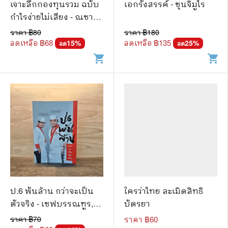
เจาะลึกกองทุนรวม ฉบับ
เอกรังสรรค์ - ชุนจิมูไร
กำไรง่ายไม่เสียง - ณชา
ทการ์
ราคา ฿
80
ราคา ฿
180
ลดเหลือ ฿
68
ลดเหลือ ฿
135
15
%
25
%
ลด
ลด
shopping_cart
shopping_cart
ป.6 พันล้าน กว่าจะเป็น
ใครว่าไทย ละเมิดสิทธิ
ตัวจริง - เชฟบรรณฑูร,
บัตรยา
เชฟบุญธรรม
ราคา ฿
70
ราคา ฿
60