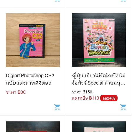
Digiart Photoshop CS2
ญี่ปุ่น เที่ยวไม่ง้อไกด์ไปไม่
ฉบับแต่งภาพดิจิตอล
ง้อทัวร์ Special สวนสนุก
ธีมพาร์กและพิพิธภัณฑ์
ราคา ฿
30
ราคา ฿
150
ลดเหลือ ฿
113
24
%
ลด
shopping_cart
shopping_cart