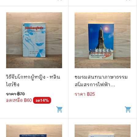
วิธีจับโกหกผู้หญิง - หลิน
ชมรมสนทนาภาษาธรรม
ไฮว๋ชิง
สโมสรการไฟฟ้า
นครหลวง
ราคา ฿
70
ราคา ฿
25
ลดเหลือ ฿
60
14
%
ลด
shopping_cart
shopping_cart