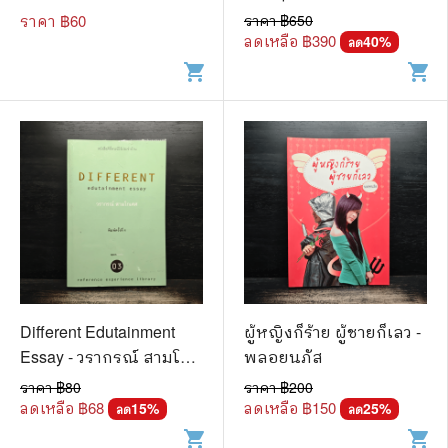
🐲 หนังสือเด็ก
เต็มใจและมีแรงจูงใจที่ดี -
ราคา ฿
60
ราคา ฿
650
สุดาวรรณ อริยะทรัพย์
📕 นิตยสาร
ลดเหลือ ฿
390
40
%
ลด
shopping_cart
shopping_cart
🌎 International Books
🎲 Board Game
📅 สินค้าอื่นๆ
Different Edutainment
ผู้หญิงก็ร้าย ผู้ชายก็เลว -
Essay - วรากรณ์ สามโก
พลอยนภัส
เศศ
ราคา ฿
80
ราคา ฿
200
ลดเหลือ ฿
68
ลดเหลือ ฿
150
15
%
25
%
ลด
ลด
shopping_cart
shopping_cart