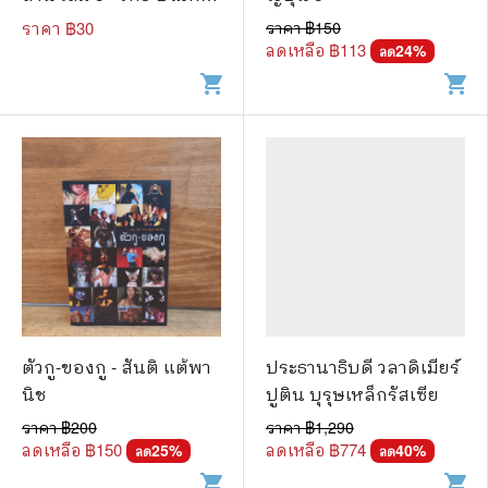
กุล
ราคา ฿
30
ราคา ฿
150
ลดเหลือ ฿
113
24
%
ลด
shopping_cart
shopping_cart
ตัวกู-ของกู - สันติ แต้พา
ประธานาธิบดี วลาดิเมียร์
นิช
ปูติน บุรุษเหล็กรัสเซีย
ราคา ฿
200
ราคา ฿
1,290
ลดเหลือ ฿
150
ลดเหลือ ฿
774
25
%
40
%
ลด
ลด
shopping_cart
shopping_cart