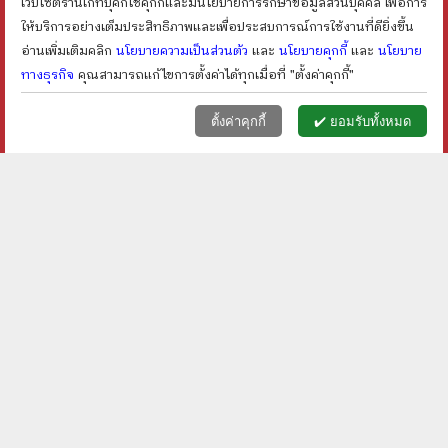
เว็บไซต์ร้านเก็ทบุ๊คกี้ใช้คุกกี้และมีนโยบายการรักษาข้อมูลส่วนบุคคล เพื่อการ
ให้บริการอย่างเต็มประสิทธิภาพและเพื่อประสบการณ์การใช้งานที่ดียิ่งขึ้น
อ่านเพิ่มเติมคลิก
นโยบายความเป็นส่วนตัว
และ
นโยบายคุกกี้
และ
นโยบาย
ทางธุรกิจ
คุณสามารถแก้ไขการตั้งค่าได้ทุกเมื่อที่ "ตั้งค่าคุกกี้"
หน้าแรก
ตะกร้า (
0
)
เมนูลูกค้า
home
shopping_basket
face
ตั้งค่าคุกกี้
✔️ ยอมรับทั้งหมด
ร้านเก็ทบุ๊คกี้
เกี่ยวกับเรา
นโยบายทางธุรกิจ
นโยบายความเป็นส่วนตัว
นโยบายคุกกี้
ตั้งค่าคุกกี้
© getbookie.com สงวนลิขสิทธิ์
บริการลูกค้า