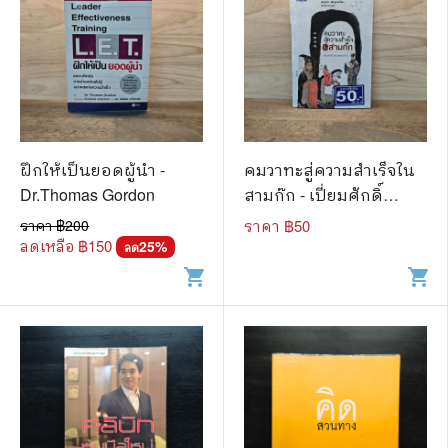
ฝึกให้เป็นยอดผู้นำ -
คมวาทะสู่ความสำเร็จใน
Dr.Thomas Gordon
สามก๊ก - เปี่ยมศักดิ์
คุณากรประทีป
ราคา ฿
200
ราคา ฿
50
ลดเหลือ ฿
150
25
%
ลด
shopping_cart
shopping_cart