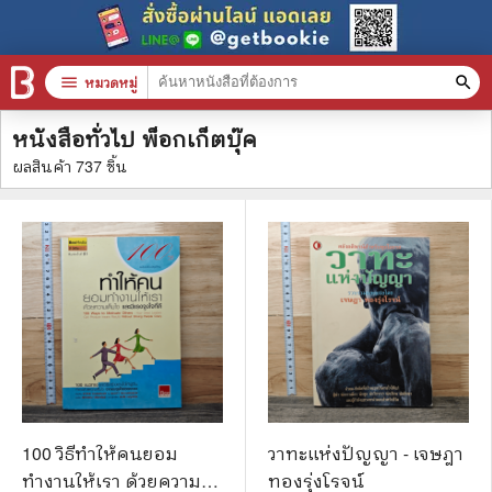
filter_alt
กรองผลลัพธ์
menu
หมวดหมู่
search
หนังสือทั่วไป พ็อกเก็ตบุ๊ค
หมวดหมู่สินค้า
clear
ผลสินค้า
737
ชิ้น
หนังสือทั้งหมด
stars
สินค้าใช้เฉพาะแต้มเท่านั้น
📚 หนังสือทั่วไป
🦄 วรรณกรรม นิยาย เรื่องสั้น
🎓 การศึกษา
😼 หนังสือการ์ตูน
100 วิธีทำให้คนยอม
วาทะแห่งปัญญา - เจษฎา
ทำงานให้เรา ด้วยความ
ทองรุ่งโรจน์