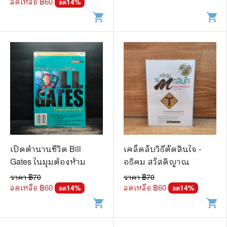
ลดเหลือ ฿
60
14
%
ลด
shopping_cart
shopping_cart
เปิดตำนานชีวิต Bill
เคล็ดลับวิธีตัดสินใจ -
Gates ในมุมต้องห้าม
อธิคม สวัสดิญาณ
ราคา ฿
70
ราคา ฿
70
ลดเหลือ ฿
60
ลดเหลือ ฿
60
14
%
14
%
ลด
ลด
shopping_cart
shopping_cart