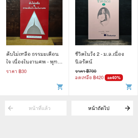
ดับไม่เหลือ ธรรมะเตือน
ชีวิตในวัง 2 - ม.ล.เนื่อง
ใจ เนื่องในงานศพ - พุทธ
นิลรัตน์
ทาสภิกขุ ปัญญานันท
ราคา ฿
30
ราคา ฿
700
ภิกขุ
ลดเหลือ ฿
420
40
%
ลด
shopping_cart
shopping_cart
arrow_back
arrow_forward
หน้าที่แล้ว
หน้าถัดไป