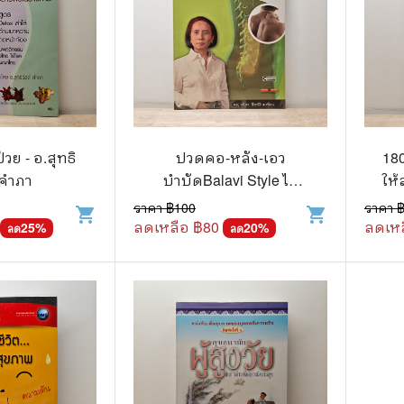
่วย - อ.สุทธิ
ปวดคอ-หลัง-เอว
180
 คำภา
บำบัดBalavi Style ไม่
ให้
ต้องกินยา - พญ.ลลิตา
ราคา ฿
100
ราคา 
shopping_cart
shopping_cart
ธีระสิริ
ลดเหลือ ฿
80
ลดเหล
25
%
20
%
ลด
ลด