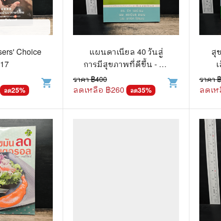
แนะแนวการศึกษา
🤡 เรื่องสั้น ขำขัน
กษาและการสอน
🎨 ศิลปะและการออกแบบ
🎸 ดนตรี
ers' Choice
แผนดาเนียล 40 วันสู่
สุ
17
การมีสุขภาพที่ดีขึ้น - รัค
เ
สือการ์ตูน
🩱 แฟชั่น
วอร์เรน
ราคา ฿
400
ราคา 
shopping_cart
shopping_cart
ตูนชุด
ลดเหลือ ฿
260
🔭 วิทยาศาสตร์
ลดเหล
25
%
35
%
ลด
ลด
ตูนเล่มเดียวจบ
🕰️ ประวัติศาสตร์
การ์ตูนวาย การ์ตูนยูริ
⛪ ศาสนา
์ตูนยุคเก่า
🏙️ การเมือง
 โรแมนติก
⚽ กีฬา
า ชีวิต เรื่องจริง
🎞️ ภาพยนตร์
สยองขวัญ ระทึกขวัญ
โมเดล