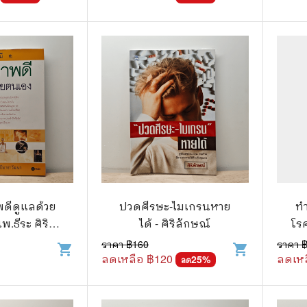
แก๊ก
การ์ตูนภาษาญี่ปุ่น
BOXSET การ์ตูน
การ์ตูน
สือเด็ก
รู้สำหรับเด็ก
พดีดูแลด้วย
ปวดศีรษะ-ไมเกรนหาย
ท
าน
.ธีระ ศิริ
ได้ - ศิริลักษณ์
โร
วัฒนา
ราคา ฿
160
ราคา 
shopping_cart
shopping_cart
ลดเหลือ ฿
120
ลดเหล
25
%
ลด