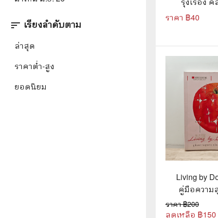
รุ่งเรือง
🦄 วรรณกรรม นิยาย เรื่องสั้น
👩 สนพ
ราคา ฿
40
🐇 เรื่องสั้น
☘️ สนพ.
เรียงลำดับตาม
sort
🛖 วรรณคดีไทย นิทานพื้นบ้าน
🔵 สนพ
ล่าสุด
👩‍🦳 นิยายไทยรุ่นเก่า
🏳️‍🌈 ส
ราคาต่ำ-สูง
🏵️ บทกวี บทกลอน
🟩 สน
ยอดนิยม
🏞️ นิยายภาพ
☀️ สนพ.
👨‍❤️‍👨 นิยายวาย นิยายยูริ
🟦 สนพ.
✍️ นิยายฟิคชั่น
⭕ สนพ.
🌏 นิยายแปล
🔴 สนพ
Living by D
🏰 วรรณกรรมเยาวชน
🔲 สนพ
คู่มือความ
🦄 แฟนตาซี
💜 สนพ
ไม่ต้องทำอะไ
ราคา ฿
200
ศรี
ลดเหลือ ฿
150
🛸 ไซไฟ วิทยาศาสตร์
การ์ตู