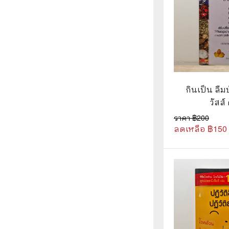
กินเป็น ลืมป
วัสส์
ราคา ฿
200
ลดเหลือ ฿
150