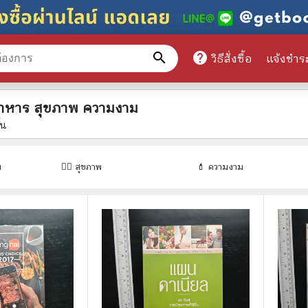
search
help
วิธีสั่งซื้อ
แจ้งชำร
หมวดหมู่สินค้า
อาหาร สุขภาพ ความงาม
ิ้น
ศึกษา
📕 นิตยสาร
ม
🏋️‍♀️ สุขภาพ
💄 ความงาม
มาย
📺 เรื่องย่อละครโทรทัศน์
าศาสตร์
นิตยสารดารารุ่นเก่า
แพทย์
แฟนคลับดารา
ู่มือเตรียมสอบราชการ
เรื่องย่อซีรี่ย์ต่างประเทศ
สือเรียน
🌍 ทั่วไปและวาไรตี้