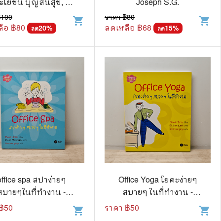
โยชน์ บุญสินสุข, รุ่ง
Joseph S.G.
⚽ Sports
วา ชาญทิพยานุกูลกิจ
฿
100
ราคา ฿
80
shopping_cart
shopping_cart
ือ ฿
80
ลดเหลือ ฿
68
20
%
15
%
ลด
ลด
🎲 Board Game
2️⃣ Used Board Game บอร์ดเกมมือ
สอง
🎉 Party
🧠 Strategy
🪅 Family
♟️ Abstract
บอร์ดเกมแปลไทย
office spa สปาง่ายๆ
Office Yoga โยคะง่ายๆ
บอร์ดเกมโดยคนไทย
สบายๆในที่ทำงาน -
สบายๆ ในที่ทำงาน -
🎴 Card Sleeves ซองใส่การ์ด
Darrin Zeer
Darrin Zeer
฿
50
ราคา ฿
50
shopping_cart
shopping_cart
Board Game