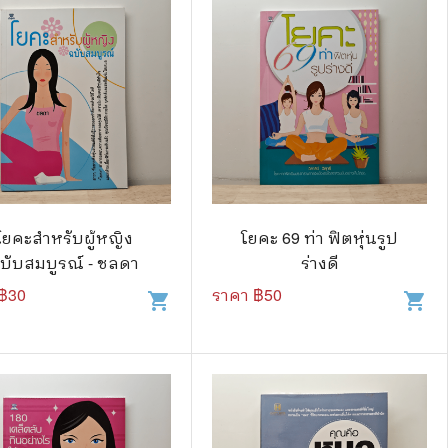
โยคะสำหรับผู้หญิง
โยคะ 69 ท่า ฟิตหุ่นรูป
บับสมบูรณ์ - ชลดา
ร่างดี
฿
30
ราคา ฿
50
shopping_cart
shopping_cart