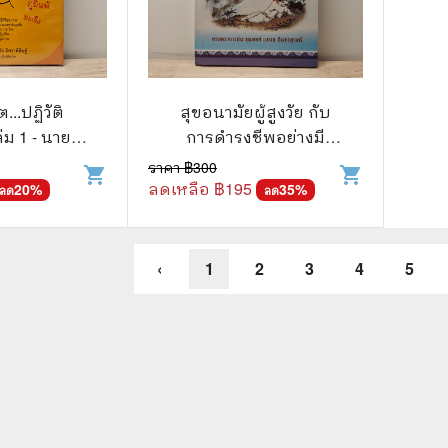
ต...ปฏิวัติ
สุขอนามัยผู้สูงวัย กับ
่ม 1 - นาย
การดำรงชีพอย่างมี
ัย อิศราพิ
ความสุข - นายแพทย์
ราคา ฿
300
shopping_cart
shopping_cart
ษฐ์
เสนอ อินทรสุขศรี
ลดเหลือ ฿
195
20
%
35
%
ลด
ลด
‹
1
2
3
4
5