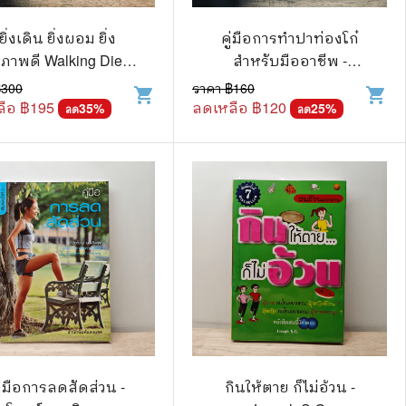
🧒 Children's Books
ยิ่งเดิน ยิ่งผอม ยิ่ง
คู่มือการทำปาท่องโก๋
👪 Family and Relationships
ขภาพดี Walking Diet -
สำหรับมืออาชีพ -
คิมซารา
นวรัตน์ เอี่ยมพิทักษ์กิจ
🐕‍🦺 Animals
฿
300
ราคา ฿
160
shopping_cart
shopping_cart
ือ ฿
195
ลดเหลือ ฿
120
35
%
25
%
ลด
ลด
🏛️ Politics & Government
⚙️ Engineering & Transportation
⚖️ Law
👤 Biography
🍸 Food and Drink
💃 Hobbies and Collectibles
🖋️ Literature and Fiction
🧳 Travel Literature
ู่มือการลดสัดส่วน -
กินให้ตาย ก็ไม่อ้วน -