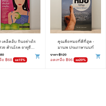
 เคล็ดลับ กินอย่างไร
คุณคือหมอที่ดีที่สุด -
สวย ต้านโรค อายุยืน -
มานพ ประภาษานนท์
สุมิตรา ยิ่งเจริญ
฿
80
ราคา ฿
120
shopping_cart
shopping_cart
ือ ฿
68
ลดเหลือ ฿
96
15
%
20
%
ลด
ลด