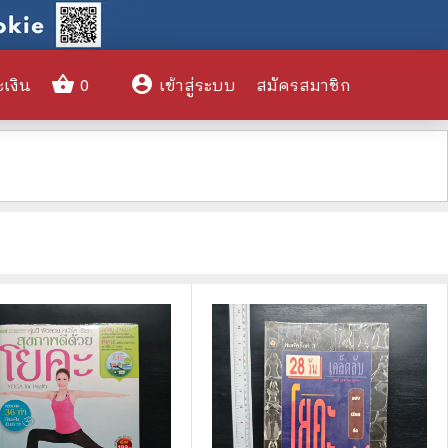
shopping_basket
account_circle
ะเงิน
0
เข้าสู่ระบบ
สมัครสมาชิก
clear
🌎 International Books
🎨 Art and Design
🤹‍♀️ Humor & Entertainment
🏝️ Survival & Emergency
Preparedness
🦸‍♂️ Comics & Graphic Novels
🏺 Historical & Political