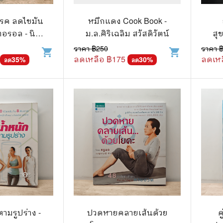
วกับสัตว์
Gossip ดารา
รค ลดไขมัน
หมึกแดง Cook Book -
์ตูนดนตรี
👙 เซ็กซี่
อรอล - นิด
ม.ล.ศิริเฉลิม สวัสดิวัตน์
สุ
วิวัฒน์
์ตูนทำอาหาร
วัยรุ่น
ราคา ฿
250
ราคา 
shopping_cart
shopping_cart
ลดเหลือ ฿
175
ลดเหล
35
%
30
%
ลด
ลด
สืบสวน สอบสวน
🥘 อาหาร
⚔️ ต่อสู้ แอ๊คชั่น
💄 สุขภาพและความงาม
ตูนกีฬา
🏠 แต่งบ้าน
ก
🧳 ท่องเที่ยว
ตาซี
คู่มือเฉลยเกม
ญภัย ท่องเที่ยว
เกษตรและธรรมชาติ
แม่และเด็ก
ตูนผีไทย
ภาษาศาสตร์
ามรูปร่าง -
ปวดหายคลายเส้นด้วย
ค