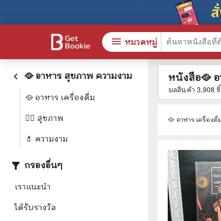
menu
หมวดหมู่
🥘 อาหาร สุขภาพ ความงาม
หนังสือ🥘 
keyboard_arrow_left
ผลสินค้า
3,908
ช
🥘 อาหาร เครื่องดื่ม
หนังสือทั้งหมด
🎓 การ
🏋️‍♀️ สุขภาพ
🥘 อาหาร เครื่องดื่
stars
สินค้าใช้เฉพาะแต้มเท่านั้น
⚖️ กฎห
💄 ความงาม
💬 ภาษ
กรองอื่นๆ
filter_alt
📚 หนังสือทั่วไป
💉 การ
เราแนะนำ
😁 จิตวิทยา พัฒนาตนเอง
👮‍♀️ ค
ได้รับรางวัล
👔 ธุรกิจ เศรษฐศาสตร์
🏫 หนัง