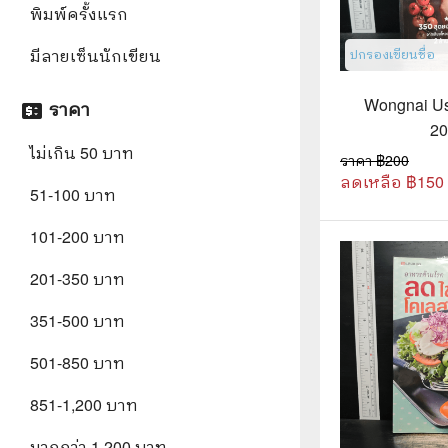
พิมพ์ครั้งแรก
📜 ประวัติศาสตร์
👩‍🏫 
มีลายเซ็นนักเขียน
ปกรองเขียนชื่อ
👤 ประวัติบุคคล ประสบการณ์ชีวิต
การศึ
🌠 โหราศาสตร์ การทำนาย
Wongnai Us
ราคา
price_change
20
☸️ ธรรมะ ศาสนา ปรัชญา
😼 หนัง
ไม่เกิน 50 บาท
ราคา ฿
200
🏙️ การเมือง สังคมศาสตร์
ลดเหลือ ฿
📚 การ์
150
51-100 บาท
🪦 งานศพ อนุสรณ์ต่างๆ
📗 การ์
101-200 บาท
🧳 ท่องเที่ยว ประสบการณ์ท่องเที่ยว
👨‍❤️‍👨 
201-350 บาท
💃 งานอดิเรก อาชีพ
🕰️ การ
351-500 บาท
สารคดี
❤️ รัก
501-850 บาท
🌎 สารคดี ความรู้รอบตัว
🎭 ดราม่
851-1,200 บาท
💎 เพชร พลอย อัญมณี
💀 ผี 
มากกว่า 1,200 บาท