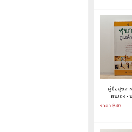
🌟 นิยายไลท์โนเวล
การ์ตูน
🏺 อิงประวัติศาสตร์
หนังสือ
🏮 นิยายจีน
กล่อง 
🌞 นิยายแจ่มใส
หนังสือ
❤️ รัก โรแมนติก
❤️‍🔥❤️‍🔥 นิยายรัก ราคาถูกสุด
🐲 หนัง
💀 ผี สยองขวัญ ระทึกขวัญ
🪐 ความ
คู่มือสุขภา
🎭 ดราม่า ชีวิต
🐲 นิท
ตนเอง - นพ
อาชา
🌔 ลึกลับ
ราคา ฿
40
🔍 สืบสวน สอบสวน
⚔️ แอ็คชั่น ต่อสู้