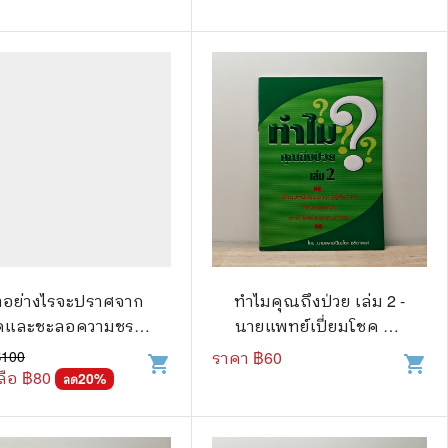
📅 สินค้าอื่นๆ
📒 สมุดบันทึก
🎥 ของสะสมจากหนังและการ์ตูน
📅 ปฏิทินเก่า
อื่นๆ
ำอย่างไรจะปราศจาก
ทำไมคุณถึงป่วย เล่ม 2 -
คและชะลอความชรา -
นายแพทย์เปี่ยมโชค ชลิ
เฉก ธนะสิริ
ดาพงศ์
฿
100
ราคา ฿
60
shopping_cart
shopping_cart
ือ ฿
80
20
%
ลด