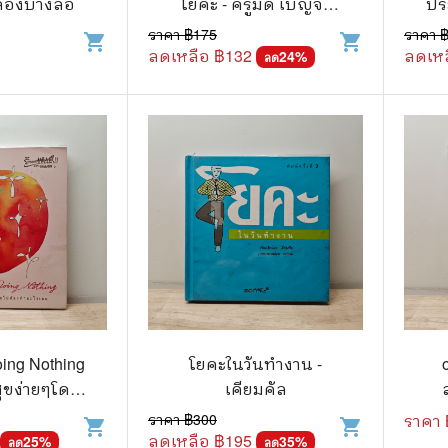
 คลองบางลอ
โยคะ - ครูมด เบญจา
ประ
.ยอดธิดา
ไอทีและเทคโนโลยี
มณี คำเมือง
ทิ
ราคา ฿
175
ราคา 
shopping_cart
shopping_cart
รักพิมพ์ Luckpim
นิตยสารเก่าราคาถูก
ลดเหลือ ฿
132
ลดเหล
24
%
ลด
.Phoenix Next
นางงามและการประกวด
นพ.หมึกจีน
พ.บงกช
วิบูลย์กิจ
เนชั่น
สยามอินเตอร์
.บูรพัฒน์
oing Nothing
โยคะในวันทำงาน -
.Zenshu
สุขง่ายๆโดย
เคียมคัล
.Bly
รเลย - วิรตี
ราคา ฿
300
ราคา 
shopping_cart
shopping_cart
อ่อน
ลดเหลือ ฿
195
25
%
35
%
นรายเดือน รายสัปดาห์
ลด
ลด