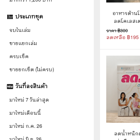
🛸 วิทยาศาสตร์ คณิตศาสตร์
🐾 เกี่ย
อาหารต้านโ
ประเภทชุด
view_quilt
🌾 พืช สัตว์
🎻 การ
ลดโคเลสเต
ดา หงษ์
🥘 อาหาร สุขภาพ ความงาม
🍳 การ
จบในเล่ม
ราคา ฿
300
ลดเหลือ ฿
195
👪 ครอบครัว การเลี้ยงลูก
🕵️‍♀️ 
ขายแยกเล่ม
🏡 บ้านและสวน
ครบเซ็ค
🎸 ดนตรี ภาพยนตร์
⚽ การ์
ขายยกเซ็ต (ไม่ครบ)
⚽ กีฬา เกม
😀 ตล
วันที่ลงสินค้า
fiber_new
👸 นางงาม
🔮 แฟน
มาใหม่ 7 วันล่าสุด
🖥️ คอมพิวเตอร์ เทคโนโลยี
🧗‍♂️ ผจ
มาใหม่เดือนนี้
หนังสือทั่วไป พ็อกเก็ตบุ๊ค
👽 ไซไฟ
มาใหม่ ก.ค. 26
☠️ การ์
ลดน้ำหนักต
มาใหม่ มิ.ย. 26