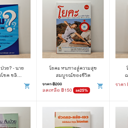
ป่วย? - นาย
โยคะ หนทางสู่ความสุข
มโชค ชลิดา
สมบูรณ์ของชีวิต
ฉ
ศ์
ราคา ฿
200
ราคา 
shopping_cart
shopping_cart
ลดเหลือ ฿
150
25
%
ลด