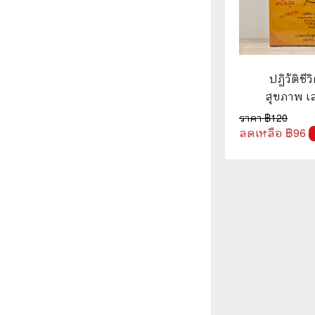
ปฏิวัติชีวิ
สุขภาพ เล
แพทย์บุญช
ราคา ฿
120
สิ
ลดเหลือ ฿
96