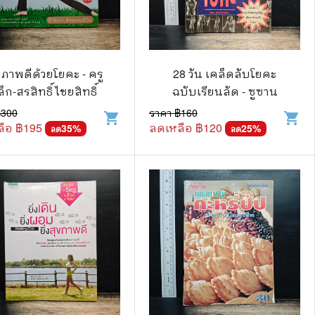
🌠 Astrology
⛪ Religion
🧏‍♀️ Languages
ขภาพดีด้วยโยคะ - ครู
28 วัน เคล็ดลับโยคะ
ล็ก-สรสิทธิ์ ไชยสิทธิ์
ฉบับเรียนลัด - ซูซาน
🪐 Science & Math
฿
300
ราคา ฿
160
shopping_cart
shopping_cart
ือ ฿
195
🏋️‍♂️ Health and Well-Being
ลดเหลือ ฿
120
35
%
25
%
ลด
ลด
🤳 Social Science
😊 Self-Enrichment
👔 Business and Economics
🖥️ Computers & Technology
🧑‍🏫 Education & Teaching
🎶 Music & Movie