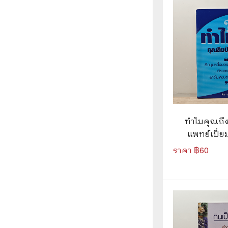
⛺ ผจญภัย
😀 ตลก สนุกสนาน
นิยาย วรรณกรรม
ทำไมคุณถึง
แพทย์เปี่ย
พง
ราคา ฿
60