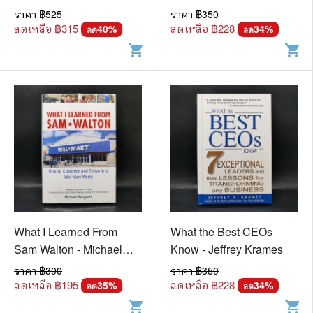
🐲 หนังสือเด็ก
ราคา ฿
525
ราคา ฿
350
📕 นิตยสาร
ลดเหลือ ฿
315
ลดเหลือ ฿
228
40
%
34
%
ลด
ลด
shopping_cart
shopping_cart
🌎 International Books
🎲 Board Game
📅 สินค้าอื่นๆ
What I Learned From
What the Best CEOs
Sam Walton - Michael
Know - Jeffrey Krames
Bergdahl
ราคา ฿
300
ราคา ฿
350
ลดเหลือ ฿
195
ลดเหลือ ฿
228
35
%
34
%
ลด
ลด
shopping_cart
shopping_cart