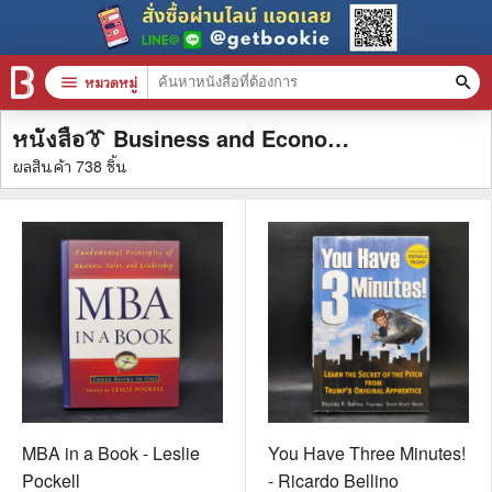
filter_alt
กรองผลลัพธ์
menu
หมวดหมู่
search
หนังสือ👔 Business and Economics
หมวดหมู่สินค้า
clear
ผลสินค้า
738
ชิ้น
หนังสือทั้งหมด
stars
สินค้าใช้เฉพาะแต้มเท่านั้น
📚 หนังสือทั่วไป
🦄 วรรณกรรม นิยาย เรื่องสั้น
🎓 การศึกษา
😼 หนังสือการ์ตูน
MBA in a Book - Leslie
You Have Three Minutes!
Pockell
- Ricardo Bellino