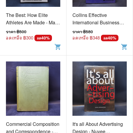
The Best: How Elite
Collins Effective
Athletes Are Made - Mark
International Business
Williams, Tim Wigmore
Communication - Bob
ราคา ฿
500
ราคา ฿
580
Dignen, Ian McMaster
ลดเหลือ ฿
300
ลดเหลือ ฿
348
40
%
40
%
ลด
ลด
shopping_cart
shopping_cart
Commercial Composition
It's all About Advertising
and Correspondence -
Design - Nuvee