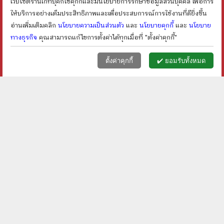
เว็บไซต์ร้านเก็ทบุ๊คกี้ใช้คุกกี้และมีนโยบายการรักษาข้อมูลส่วนบุคคล เพื่อการ
ให้บริการอย่างเต็มประสิทธิภาพและเพื่อประสบการณ์การใช้งานที่ดียิ่งขึ้น
อ่านเพิ่มเติมคลิก
นโยบายความเป็นส่วนตัว
และ
นโยบายคุกกี้
และ
นโยบาย
ทางธุรกิจ
คุณสามารถแก้ไขการตั้งค่าได้ทุกเมื่อที่ "ตั้งค่าคุกกี้"
หน้าแรก
ตะกร้า (
0
)
เมนูลูกค้า
home
shopping_basket
face
ตั้งค่าคุกกี้
✔️ ยอมรับทั้งหมด
ร้านเก็ทบุ๊คกี้
เกี่ยวกับเรา
นโยบายทางธุรกิจ
นโยบายความเป็นส่วนตัว
นโยบายคุกกี้
ตั้งค่าคุกกี้
© getbookie.com สงวนลิขสิทธิ์
บริการลูกค้า