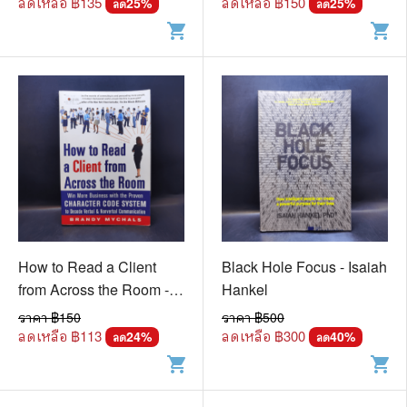
ลดเหลือ ฿
135
ลดเหลือ ฿
150
25
%
25
%
ลด
ลด
shopping_cart
shopping_cart
How to Read a Client
Black Hole Focus - Isaiah
from Across the Room -
Hankel
Brandy Mychals
ราคา ฿
150
ราคา ฿
500
ลดเหลือ ฿
113
ลดเหลือ ฿
300
24
%
40
%
ลด
ลด
shopping_cart
shopping_cart