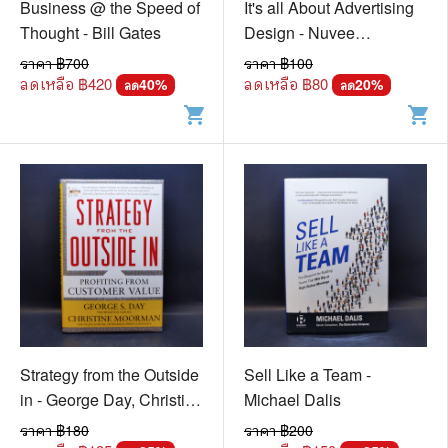
Business @ the Speed of
It's all About Advertising
Thought - Bill Gates
Design - Nuvee
Lertbunnapong
ราคา ฿
700
ราคา ฿
100
ลดเหลือ ฿
420
ลดเหลือ ฿
80
40
%
20
%
ลด
ลด
shopping_cart
shopping_cart
Strategy from the Outside
Sell Like a Team -
in - George Day, Christine
Michael Dalis
Moorman
ราคา ฿
180
ราคา ฿
200