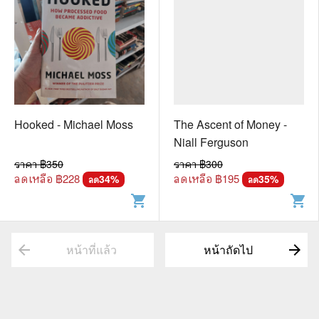
Hooked - Michael Moss
The Ascent of Money -
Niall Ferguson
ราคา ฿
350
ราคา ฿
300
ลดเหลือ ฿
228
ลดเหลือ ฿
195
34
%
35
%
ลด
ลด
shopping_cart
shopping_cart
arrow_back
arrow_forward
หน้าที่แล้ว
หน้าถัดไป