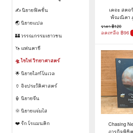
📜 ประวัติศาสตร์
👩‍🏫 
เดอะ สตอรี่
✍️ นิยายฟิคชั่น
พัณณิดา ภูม
👤 ประวัติบุคคล ประสบการณ์ชีวิต
การศึ
🌏 นิยายแปล
เขียน
ราคา ฿
120
🌠 โหราศาสตร์ การทำนาย
ลดเหลือ ฿
96
🏰 วรรณกรรมเยาวชน
☸️ ธรรมะ ศาสนา ปรัชญา
😼 หนัง
🦄 แฟนตาซี
🏙️ การเมือง สังคมศาสตร์
📚 การ์
🛸 ไซไฟ วิทยาศาสตร์
🪦 งานศพ อนุสรณ์ต่างๆ
📗 การ์
🌟 นิยายไลท์โนเวล
🧳 ท่องเที่ยว ประสบการณ์ท่องเที่ยว
👨‍❤️‍👨 
🏺 อิงประวัติศาสตร์
💃 งานอดิเรก อาชีพ
🕰️ การ
🏮 นิยายจีน
สารคดี
❤️ รัก
🌞 นิยายแจ่มใส
🌎 สารคดี ความรู้รอบตัว
🎭 ดราม่
❤️ รัก โรแมนติก
Chasing Ne
💎 เพชร พลอย อัญมณี
💀 ผี 
ภารกิจพิชิ