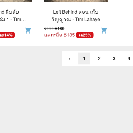
nd สืบลับ
Left Behind ตอน เก็บ
่ม 1 - Tim
วิญญาณ - Tim Lahaye
Jerry B.
ราคา ฿
180
shopping_cart
shopping_cart
kins
ลดเหลือ ฿
135
14
%
25
%
ลด
ลด
‹
1
2
3
4