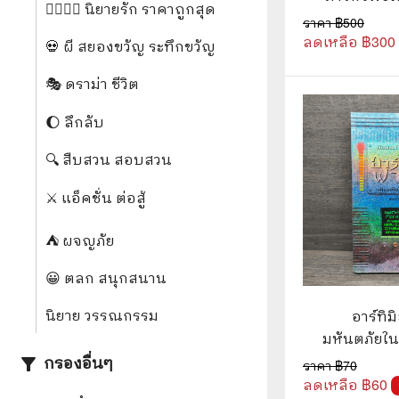
❤️‍🔥❤️‍🔥 นิยายรัก ราคาถูกสุด
🛸 วิทยาศาสตร์ คณิตศาสตร์
🐾 เกี่ย
Alan Ste
ราคา ฿
500
Grin
ลดเหลือ ฿
300
💀 ผี สยองขวัญ ระทึกขวัญ
🌾 พืช สัตว์
🎻 การ
🎭 ดราม่า ชีวิต
🥘 อาหาร สุขภาพ ความงาม
🍳 การ
👪 ครอบครัว การเลี้ยงลูก
🕵️‍♀️ 
🌔 ลึกลับ
🏡 บ้านและสวน
🔍 สืบสวน สอบสวน
🎸 ดนตรี ภาพยนตร์
⚽ การ์
⚔️ แอ็คชั่น ต่อสู้
⚽ กีฬา เกม
😀 ตล
⛺ ผจญภัย
👸 นางงาม
🔮 แฟน
😀 ตลก สนุกสนาน
🖥️ คอมพิวเตอร์ เทคโนโลยี
🧗‍♂️ ผจ
นิยาย วรรณกรรม
อาร์ทิม
หนังสือทั่วไป พ็อกเก็ตบุ๊ค
👽 ไซไฟ
มหันตภัยในอ
ออยน์ โ
กรองอื่นๆ
filter_alt
ราคา ฿
70
☠️ การ์
ลดเหลือ ฿
60