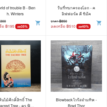
🌠 Astrology
rld of trouble B - Ben
วันที่หมาครองโลก - ค
h. Winters
ลิฟฟอร์ด ดี ซิมัค
⛪ Religion
฿
300
ราคา ฿
850
shopping_cart
shopping_cart
🧏‍♀️ Languages
ือ ฿
195
ลดเหลือ ฿
510
35
%
40
%
ลด
ลด
🪐 Science & Math
🏋️‍♂️ Health and Well-Being
🤳 Social Science
😊 Self-Enrichment
👔 Business and Economics
🖥️ Computers & Technology
🧑‍🏫 Education & Teaching
้นไม้ศักดิ์สิทธิ์ The
Blowback ไวรัสอำมหิต -
🎶 Music & Movie
acred Tree - ดร.ฟิล
Brad Thor