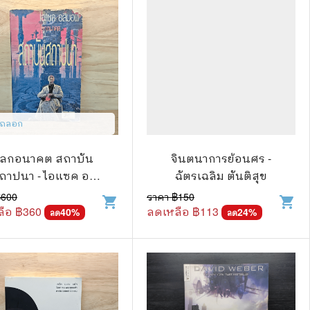
📅 สินค้าอื่นๆ
📒 สมุดบันทึก
🎥 ของสะสมจากหนังและการ์ตูน
ยถลอก
📅 ปฏิทินเก่า
โลกอนาคต สถาบัน
จินตนาการย้อนศร -
อื่นๆ
ถาปนา - ไอแซค อสิ
ฉัตรเฉลิม ตันติสุข
มอฟ
฿
600
ราคา ฿
150
shopping_cart
shopping_cart
ือ ฿
360
ลดเหลือ ฿
113
40
%
24
%
ลด
ลด