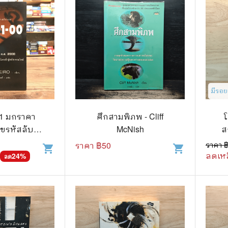
แก๊ก
การ์ตูนภาษาญี่ปุ่น
BOXSET การ์ตูน
การ์ตูน
มีรอ
 1 มกราคา
ศึกสามพิภพ - Cliff
สือเด็ก
ขรหัสลับกู้
McNish
ส
รู้สำหรับเด็ก
อโลกเข้าสู่
ราคา ฿
50
ราคา 
shopping_cart
shopping_cart
หม่ - R.J.
ลดเหล
24
%
ลด
าน
eiro