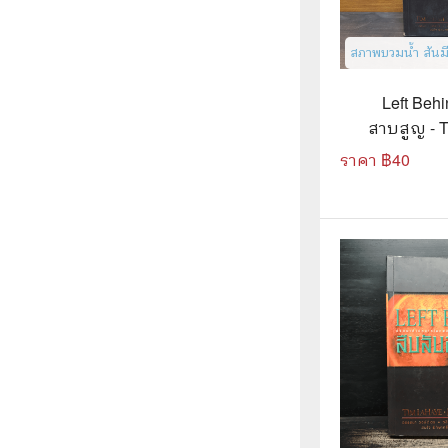
สภาพบวมน้ำ สันม
Left Behi
สาบสูญ - T
Jerry B.
ราคา ฿
40