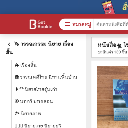
menu
หมวดหมู่
🦄 วรรณกรรม นิยาย เรื่อง
หนังสือ🛸 ไ
keyboard_arrow_left
สั้น
ผลสินค้า
139
ชิ้น
🐇 เรื่องสั้น
หนังสือทั้งหมด
🎓 การ
🛖 วรรณคดีไทย นิทานพื้นบ้าน
stars
สินค้าใช้เฉพาะแต้มเท่านั้น
⚖️ กฎห
💬 ภาษ
👩‍🦳 นิยายไทยรุ่นเก่า
📚 หนังสือทั่วไป
💉 การ
🏵️ บทกวี บทกลอน
😁 จิตวิทยา พัฒนาตนเอง
👮‍♀️ ค
🏞️ นิยายภาพ
👔 ธุรกิจ เศรษฐศาสตร์
🏫 หนัง
👨‍❤️‍👨 นิยายวาย นิยายยูริ