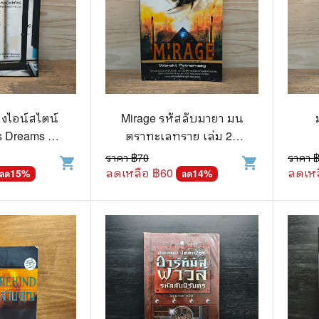
งไอน์สไตน์
Mirage รหัสลับมายา มน
s Dreams -
ตราทะเลทราย เล่ม 2 -
's Dreams
Warakij Petnamaeg
ราคา ฿
70
ราคา 
shopping_cart
shopping_cart
ลดเหลือ ฿
60
ลดเหล
15
%
14
%
ลด
ลด