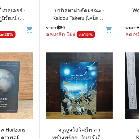
แนะแนวการศึกษา
🤡 เรื่องสั้น ขำขัน
 เทลเลอร์ -
บาทิสตาผ่าตัดมรณะ -
Wo
ิวัฒน์ (ผู้
Kaidou Takeru (ไคโต ทา
กษาและการสอน
🎨 ศิลปะและการออกแบบ
ไมรอน)
เครุ)
ราคา ฿
80
ราคา 
shopping_cart
shopping_cart
🎸 ดนตรี
ลดเหลือ ฿
68
ลดเหล
20
%
15
%
ลด
ลด
สือการ์ตูน
🩱 แฟชั่น
ตูนชุด
🔭 วิทยาศาสตร์
ตูนเล่มเดียวจบ
🕰️ ประวัติศาสตร์
การ์ตูนวาย การ์ตูนยูริ
⛪ ศาสนา
์ตูนยุคเก่า
🏙️ การเมือง
 โรแมนติก
⚽ กีฬา
า ชีวิต เรื่องจริง
🎞️ ภาพยนตร์
w Horizons
จรูญจรัสรัศมีพราว
ต
สยองขวัญ ระทึกขวัญ
โมเดล
ตดาวพลูโต -
พร่างพร้อย - วินทร์ เลียว
S