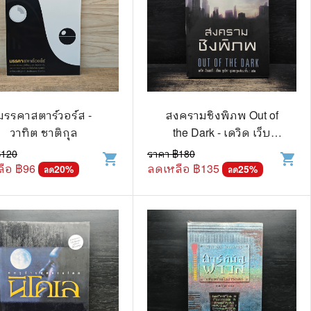
มรรคาสตาร์วอร์ส -
สงครามชิงพิภพ Out of
วาทิต ชาติกุล
the Dark - เดวิด เว็บ
เบอร์
฿
120
ราคา ฿
180
shopping_cart
shopping_cart
ือ ฿
96
ลดเหลือ ฿
135
20
%
25
%
ลด
ลด