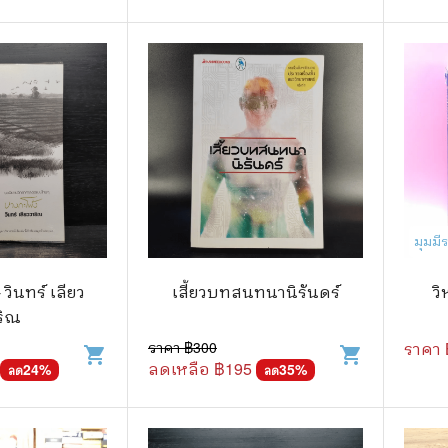
.ยอดธิดา
ไอทีและเทคโนโลยี
รักพิมพ์ Luckpim
นิตยสารเก่าราคาถูก
.Phoenix Next
นางงามและการประกวด
นพ.หมึกจีน
พ.บงกช
วิบูลย์กิจ
มุมม
เนชั่น
สยามอินเตอร์
วินทร์ เลียว
เสี้ยวบทสนทนานิรันดร์
ว
ริณ
.บูรพัฒน์
ราคา ฿
300
ราคา 
shopping_cart
shopping_cart
.Zenshu
ลดเหลือ ฿
195
24
%
35
%
ลด
ลด
.Bly
นรายเดือน รายสัปดาห์