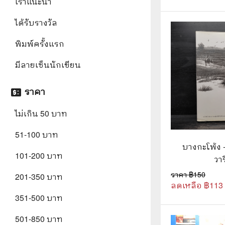
เราแนะนำ
🦄 วรรณกรรม นิยาย เรื่องสั้น
👩 สนพ
ได้รับรางวัล
🐇 เรื่องสั้น
☘️ สนพ.
🛖 วรรณคดีไทย นิทานพื้นบ้าน
🔵 สนพ
พิมพ์ครั้งแรก
👩‍🦳 นิยายไทยรุ่นเก่า
🏳️‍🌈 ส
มีลายเซ็นนักเขียน
🏵️ บทกวี บทกลอน
🟩 สน
ราคา
price_change
🏞️ นิยายภาพ
☀️ สนพ.
ไม่เกิน 50 บาท
👨‍❤️‍👨 นิยายวาย นิยายยูริ
🟦 สนพ.
51-100 บาท
✍️ นิยายฟิคชั่น
⭕ สนพ.
บางกะโพ้ง - 
101-200 บาท
วา
🌏 นิยายแปล
🔴 สนพ
ราคา ฿
150
201-350 บาท
🏰 วรรณกรรมเยาวชน
🔲 สนพ
ลดเหลือ ฿
113
351-500 บาท
🦄 แฟนตาซี
💜 สนพ
501-850 บาท
🛸 ไซไฟ วิทยาศาสตร์
การ์ตู