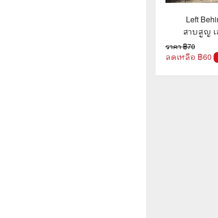
Left Behi
สาบสูญ เล
Lahaye, 
ราคา ฿
70
Jenn
ลดเหลือ ฿
60