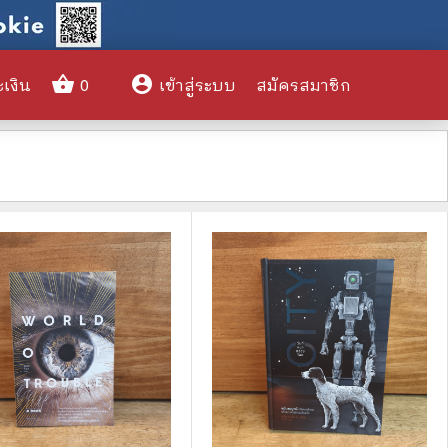
shopping_basket
account_circle
ะเงิน
0
เข้าสู่ระบบ
สมัครสมาชิก
clear
🌎 International Books
🎨 Art and Design
🤹‍♀️ Humor & Entertainment
🏝️ Survival & Emergency
Preparedness
🦸‍♂️ Comics & Graphic Novels
🏺 Historical & Political