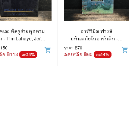
โคเล: ศัตรูร้ายคุกคาม
อาร์ทิมิส ฟาวล์
ก - Tim Lahaye, Jerry
มหันตภัยในอาร์กติก - อี
B. Jennkins
ออยน์ โคลเฟอร์
฿
150
ราคา ฿
70
shopping_cart
shopping_cart
ือ ฿
113
ลดเหลือ ฿
60
24
%
14
%
ลด
ลด