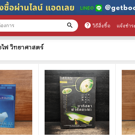
search
help
วิธีสั่งซื้อ
แจ้งชำร
หมวดหมู่สินค้า
ซไฟ วิทยาศาสตร์
ศึกษา
📕 นิตยสาร
มาย
📺 เรื่องย่อละครโทรทัศน์
าศาสตร์
นิตยสารดารารุ่นเก่า
แพทย์
แฟนคลับดารา
ู่มือเตรียมสอบราชการ
เรื่องย่อซีรี่ย์ต่างประเทศ
สือเรียน
🌍 ทั่วไปและวาไรตี้