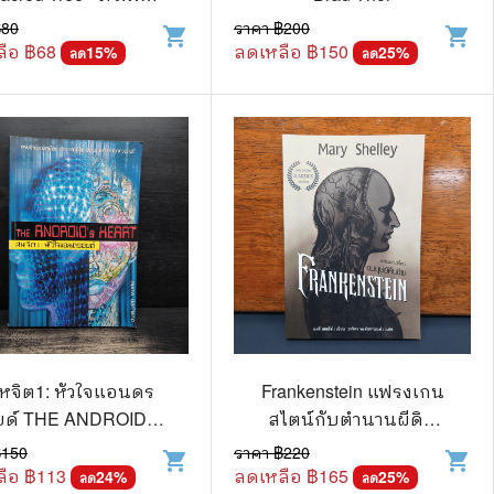
🧒 Children's Books
เลน
฿
80
ราคา ฿
200
shopping_cart
shopping_cart
ือ ฿
68
ลดเหลือ ฿
150
15
%
25
%
ลด
ลด
👪 Family and Relationships
🐕‍🦺 Animals
🏛️ Politics & Government
⚙️ Engineering & Transportation
⚖️ Law
👤 Biography
🍸 Food and Drink
💃 Hobbies and Collectibles
หจิต1: หัวใจแอนดร
Frankenstein แฟรงเกน
🖋️ Literature and Fiction
ยด์ THE ANDROID's
สไตน์กับตำนานผีดิบ
HEART - สมภพ นิล
คืนชีพ - Mary Shelley,
฿
150
ราคา ฿
220
🧳 Travel Literature
shopping_cart
shopping_cart
กำแหง
อาริตา พงศ์ธรานนท์
ือ ฿
113
ลดเหลือ ฿
165
24
%
25
%
ลด
ลด