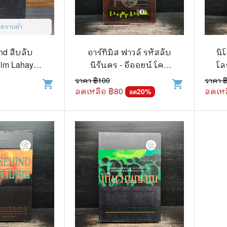
ีคราบดำ
nd สืบลับ
อาร์ทิมิส ฟาวล์ รหัสลับ
นิ
im Lahaye,
นิรันดร - อีออยน์ โคล
โล
 Jennkins
เฟอร์
ราคา ฿
100
ราคา 
shopping_cart
shopping_cart
ลดเหลือ ฿
80
ลดเหล
20
%
ลด