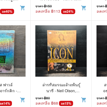
วกับสัตว์
Gossip ดารา
rn, David
วาริณ
ราคา ฿
150
ราคา 
shopping_cart
shopping_cart
spoon
ลดเหลือ ฿
113
ลดเหล
40
%
24
%
ลด
ลด
์ตูนดนตรี
👙 เซ็กซี่
์ตูนทำอาหาร
วัยรุ่น
สืบสวน สอบสวน
🥘 อาหาร
⚔️ ต่อสู้ แอ๊คชั่น
💄 สุขภาพและความงาม
ตูนกีฬา
🏠 แต่งบ้าน
ก
🧳 ท่องเที่ยว
ตาซี
คู่มือเฉลยเกม
ญภัย ท่องเที่ยว
เกษตรและธรรมชาติ
ิส ฟาวล์
ล่ารหัสมรณะล้างพันธุ์
ส
แม่และเด็ก
าร์กติก - อี
นาซี - Neil Olson,
อ
คลเฟอร์
อานุภาพ
ราคา ฿
80
ราคา 
ตูนผีไทย
ภาษาศาสตร์
shopping_cart
shopping_cart
ลดเหลือ ฿
68
ลดเหล
14
%
15
%
ลด
ลด