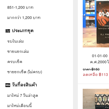
851-1,200 บาท
🌟 นิยายไลท์โนเวล
การ์ตูน
มากกว่า 1,200 บาท
🏺 อิงประวัติศาสตร์
หนังสือ
🏮 นิยายจีน
กล่อง 
ประเภทชุด
view_quilt
🌞 นิยายแจ่มใส
หนังสือ
จบในเล่ม
❤️ รัก โรแมนติก
ขายแยกเล่ม
01-01-00
❤️‍🔥❤️‍🔥 นิยายรัก ราคาถูกสุด
🐲 หนัง
ครบเซ็ค
ค.ศ.2000 ไ
💀 ผี สยองขวัญ ระทึกขวัญ
🪐 ความ
วิกฤต เมื่
ราคา ฿
150
ขายยกเซ็ต (ไม่ครบ)
สหัสวรรษใ
ลดเหลือ ฿
113
🎭 ดราม่า ชีวิต
🐲 นิท
Pin
วันที่ลงสินค้า
fiber_new
🌔 ลึกลับ
มาใหม่ 7 วันล่าสุด
🔍 สืบสวน สอบสวน
มาใหม่เดือนนี้
⚔️ แอ็คชั่น ต่อสู้