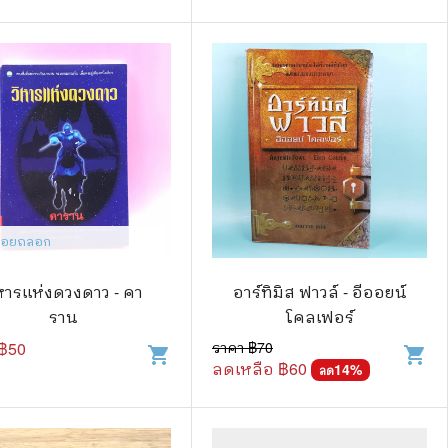
⚽ Sports
🎲 Board Game
2️⃣ Used Board Game บอร์ดเกมมือ
สอง
🎉 Party
🧠 Strategy
ีรอยถลอก
🪅 Family
♟️ Abstract
ิหารแห่งดวงดาว - คา
อาร์ทิมิส ฟาวล์ - อีออยน์
ราน
โคลเฟอร์
บอร์ดเกมแปลไทย
฿
50
ราคา ฿
70
shopping_cart
shopping_cart
บอร์ดเกมโดยคนไทย
ลดเหลือ ฿
60
14
%
ลด
🎴 Card Sleeves ซองใส่การ์ด
Board Game