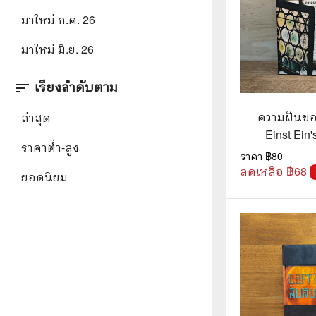
มาใหม่ ก.ค. 26
⛺ ผจญภัย
มาใหม่ มิ.ย. 26
😀 ตลก สนุกสนาน
นิยาย วรรณกรรม
เรียงลำดับตาม
sort
ความฝันขอ
ล่าสุด
Einst Ein'
ราคาต่ำ-สูง
Einst Ein
ราคา ฿
80
ลดเหลือ ฿
68
ยอดนิยม