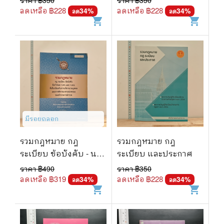
ราคา ฿
350
ราคา ฿
350
ลดเหลือ ฿
228
ลดเหลือ ฿
228
34
%
34
%
ลด
ลด
shopping_cart
shopping_cart
มีรอยถลอก
รวมกฎหมาย กฎ
รวมกฎหมาย กฎ
ระเบียบ ข้อบังคับ - นาย
ระเบียบ และประกาศ
วีรวิทย์ วิวัฒนวานิช
ราคา ฿
490
ราคา ฿
350
ลดเหลือ ฿
319
ลดเหลือ ฿
228
34
%
34
%
ลด
ลด
shopping_cart
shopping_cart