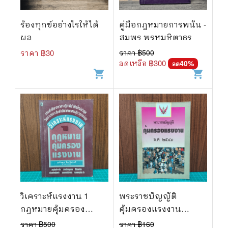
🐲 หนังสือเด็ก
📕 นิตยสาร
ร้องทุกข์อย่างไรให้ได้
คู่มือกฎหมายการพนัน -
ผล
สมพร พรหมหิตาธร
🌎 International Books
ราคา ฿
30
ราคา ฿
500
🎲 Board Game
ลดเหลือ ฿
300
40
%
ลด
shopping_cart
shopping_cart
📅 สินค้าอื่นๆ
วิเคราะห์แรงงาน 1
พระราชบัญญัติ
กฎหมายคุ้มครอง
คุ้มครองแรงงาน
แรงงาน - รุ่งโรจน์
พ.ศ.2541
ราคา ฿
500
ราคา ฿
160