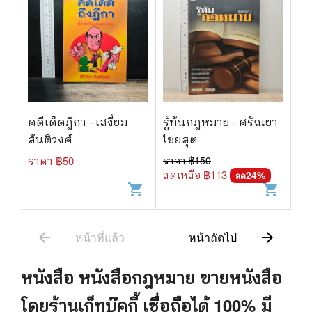
คดีเด็ดฎีกา - เสงี่ยม
รู้ทันกฎหมาย - ศรัณยา
สันติวงศ์
ไชยสุต
ราคา ฿
50
ราคา ฿
150
ลดเหลือ ฿
113
24
%
ลด
shopping_cart
shopping_cart
arrow_back
arrow_forward
หน้าที่แล้ว
หน้าถัดไป
หนังสือ
หนังสือกฎหมาย
ขายหนังสือ
โดยร้านเก็ทบุ๊คกี้ เชื่อถือได้ 100% มี