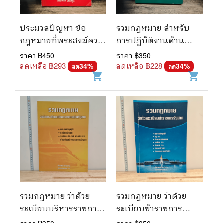
ประมวลปัญหา ข้อ
รวมกฎหมาย สำหรับ
กฎหมายที่พระสงฆ์ควร
การปฏิบัติงานด้าน
ทราบ - เพิ่มศักดิ์
อนามัยสิ่งแวดล้อม
ราคา ฿
450
ราคา ฿
350
เพิ่มพูน
ลดเหลือ ฿
293
ลดเหลือ ฿
228
34
%
34
%
ลด
ลด
shopping_cart
shopping_cart
รวมกฎหมาย ว่าด้วย
รวมกฎหมาย ว่าด้วย
ระเบียบบริหารราชการ
ระเบียบข้าราชการ
ฝ่ายรัฐสภา
รัฐสภา