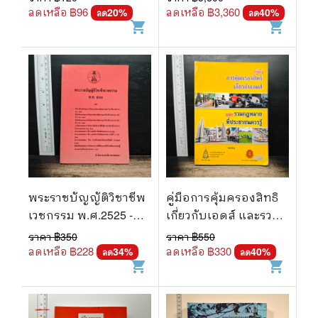
ลดเหลือ ฿
96
ลดเหลือ ฿
3,360
20
%
40
%
ลด
ลด
shopping_cart
shopping_cart
พระราชบัญญัติวิชาชีพ
คู่มือการคุ้มครองสิทธิ
เวชกรรม พ.ศ.2525 -
เกี่ยวกับเอดส์ และรวม
สำนักงานเลขาธิการ
กฎหมายที่ประชาชน
ราคา ฿
350
ราคา ฿
550
แพทยสภา
ควรรู้
ลดเหลือ ฿
228
ลดเหลือ ฿
330
34
%
40
%
ลด
ลด
shopping_cart
shopping_cart