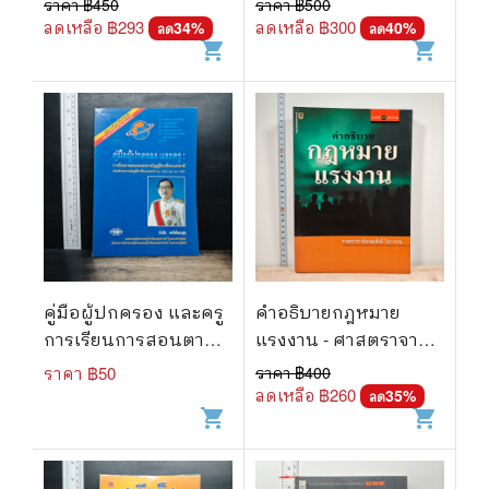
ราคา ฿
450
ราคา ฿
500
ชีวะ
ลดเหลือ ฿
293
ลดเหลือ ฿
300
34
%
40
%
ลด
ลด
shopping_cart
shopping_cart
คู่มือผู้ปกครอง และครู
คำอธิบายกฎหมาย
การเรียนการสอนตามพ
แรงงาน - ศาสตราจารย์
ระราชบัญญัติการศึกษา
เกษมสันต์ วิลาวรรณ
ราคา ฿
50
ราคา ฿
400
แห่งชาติ พ.ศ.2542 และ
ลดเหลือ ฿
260
35
%
ลด
shopping_cart
shopping_cart
พ.ศ.2545