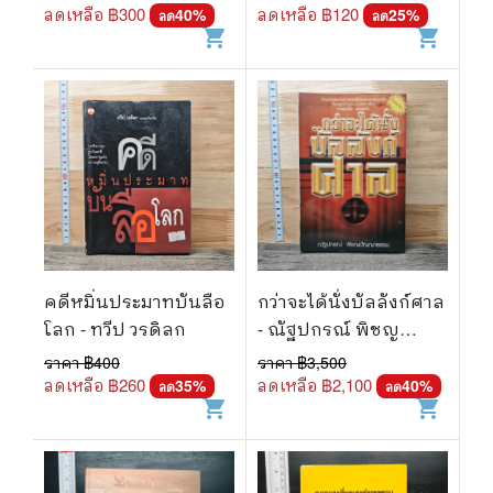
รื่นเริงวงศ์
ลดเหลือ ฿
300
ลดเหลือ ฿
120
40
%
25
%
ลด
ลด
shopping_cart
shopping_cart
คดีหมิ่นประมาทบันลือ
กว่าจะได้นั่งบัลลังก์ศาล
โลก - ทวีป วรดิลก
- ณัฐปกรณ์ พิชญ
ปัญญาธรรม
ราคา ฿
400
ราคา ฿
3,500
ลดเหลือ ฿
260
ลดเหลือ ฿
2,100
35
%
40
%
ลด
ลด
shopping_cart
shopping_cart