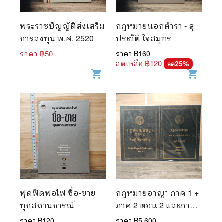
พระราชบัญญัติส่งเสริม
กฎหมายนอกตำรา - สุ
การลงทุน พ.ศ. 2520
ประวัติ ใจสมุทร
ราคา ฿
50
ราคา ฿
160
ลดเหลือ ฿
120
25
%
ลด
shopping_cart
shopping_cart
ฟุดฟิดฟอไฟ ซื้อ-ขาย
กฎหมายอาญา ภาค 1 +
ทุกสถานการณ์
ภาค 2 ตอน 2 และภาค
3 - จิตติ ติงศภัทิย์
ราคา ฿
120
ราคา ฿
5,600