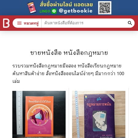
menu
หมวดหมู่
search
หมวดหมู่สินค้า
clear
ขายหนังสือ
หนังสือกฎหมาย
หนังสือทั้งหมด
รวบรวมหนังสือกฎหมายมือสอง หนังสือเรียนกฎหมาย
ค้นหาสินค้าง่าย สั่งหนังสือออนไลน์ง่ายๆ มีมากกว่า 100
stars
สินค้าใช้เฉพาะแต้มเท่านั้น
เล่ม
📚 หนังสือทั่วไป
🦄 วรรณกรรม นิยาย เรื่องสั้น
🎓 การศึกษา
😼 หนังสือการ์ตูน