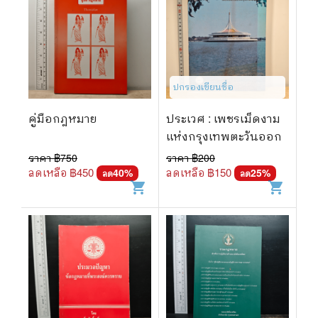
ปกรองเขียนชื่อ
คู่มือกฎหมาย
ประเวศ : เพชรเม็ดงาม
แห่งกรุงเทพตะวันออก
ราคา ฿
750
ราคา ฿
200
ลดเหลือ ฿
450
ลดเหลือ ฿
150
40
%
25
%
ลด
ลด
shopping_cart
shopping_cart