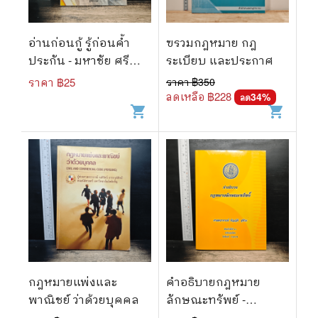
อ่านก่อนกู้ รู้ก่อนค้ำ
ฃรวมกฎหมาย กฎ
ประกัน - มหาชัย ศรี
ระเบียบ และประกาศ
ทองกลาง
ราคา ฿
25
ราคา ฿
350
ลดเหลือ ฿
228
34
%
ลด
shopping_cart
shopping_cart
กฎหมายแพ่งและ
คำอธิบายกฎหมาย
พาณิชย์ ว่าด้วยบุคคล
ลักษณะทรัพย์ -
ศาสตราจารย์ บัญญัติ สุ