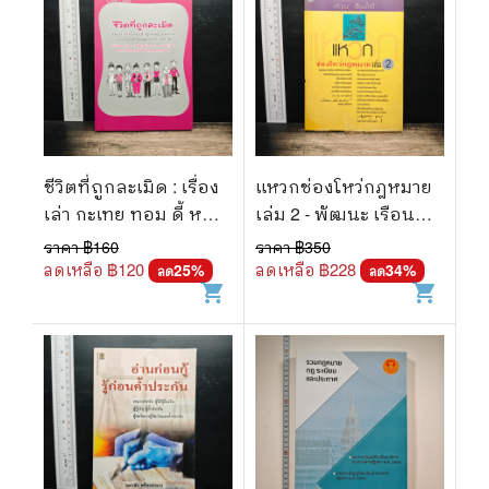
ชีวิตที่ถูกละเมิด : เรื่อง
แหวกช่องโหว่กฎหมาย
เล่า กะเทย ทอม ดี้ หญิง
เล่ม 2 - พัฒนะ เรือน
รักหญิง ชายรักชาย และ
ใจดี
ราคา ฿
160
ราคา ฿
350
กฏหมายสิทธิมนุษยชน
ลดเหลือ ฿
120
ลดเหลือ ฿
228
25
%
34
%
ลด
ลด
shopping_cart
shopping_cart
ระหว่างประเทศ