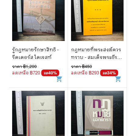
รู้กฎหมายรักษาสิทธิ -
กฎหมายที่พระสงฆ์ควร
รีดเดอร์ส ไดเจสท์
ทราบ - สมเด็จพระธีร
ญาณมุนี
ราคา ฿
1,200
ราคา ฿
450
ลดเหลือ ฿
720
ลดเหลือ ฿
293
40
%
34
%
ลด
ลด
shopping_cart
shopping_cart