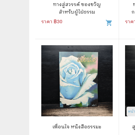
🦄 วรรณกรรม นิยาย เรื่องสั้น
👩 สนพ
ทางสู่สวรรค์ ของขวัญ
สำหรับผู้ใฝ่ธรรม
ก
🐇 เรื่องสั้น
☘️ สนพ.
ราคา ฿
30
ราค
shopping_cart
🛖 วรรณคดีไทย นิทานพื้นบ้าน
🔵 สนพ
👩‍🦳 นิยายไทยรุ่นเก่า
🏳️‍🌈 ส
🏵️ บทกวี บทกลอน
🟩 สน
🏞️ นิยายภาพ
☀️ สนพ.
👨‍❤️‍👨 นิยายวาย นิยายยูริ
🟦 สนพ.
✍️ นิยายฟิคชั่น
⭕ สนพ.
🌏 นิยายแปล
🔴 สนพ
🏰 วรรณกรรมเยาวชน
🔲 สนพ
หน้
🦄 แฟนตาซี
💜 สนพ
เพื่อนใจ หนังสือธรรมะ
ส
🛸 ไซไฟ วิทยาศาสตร์
การ์ตู