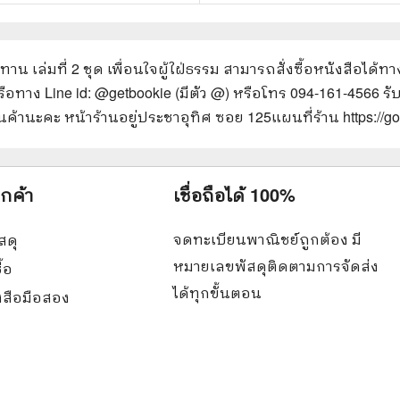
น เล่มที่ 2 ชุด เพื่อนใจผู้ใฝ่ธรรม
สามารถสั่งซื้อหนังสือได้ทา
ือทาง Line id: @getbookie (มีตัว @) หรือโทร 094-161-4566 รับส
ค้านะคะ หน้าร้านอยู่ประชาอุทิศ ซอย 125
แผนที่ร้าน https:/
ูกค้า
เชื่อถือได้ 100%
จดทะเบียนพาณิชย์ถูกต้อง มี
สดุ
หมายเลขพัสดุติดตามการจัดส่ง
ื้อ
ได้ทุกขั้นตอน
ังสือมือสอง