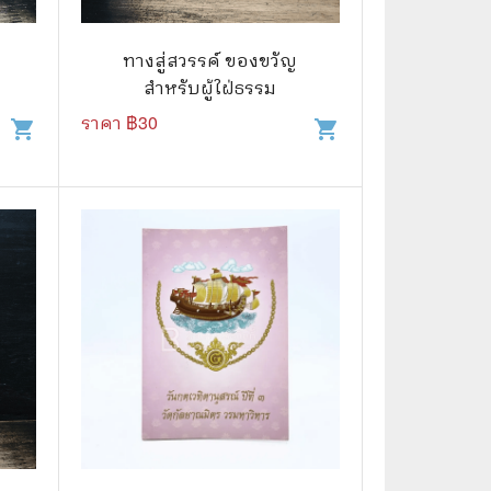
🧒 Children's Books
👪 Family and Relationships
ทางสู่สวรรค์ ของขวัญ
สำหรับผู้ใฝ่ธรรม
🐕‍🦺 Animals
ราคา ฿
30
shopping_cart
shopping_cart
🏛️ Politics & Government
⚙️ Engineering & Transportation
⚖️ Law
👤 Biography
🍸 Food and Drink
💃 Hobbies and Collectibles
🖋️ Literature and Fiction
🧳 Travel Literature