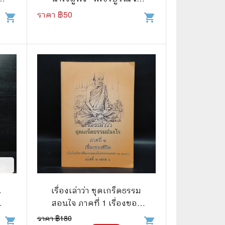
จนธรรมกุล
ราคา ฿
50
shopping_cart
shopping_cart
📅 สินค้าอื่นๆ
📒 สมุดบันทึก
🎥 ของสะสมจากหนังและการ์ตูน
📅 ปฏิทินเก่า
อื่นๆ
ณ
เรื่องเล่าว่า ชุดเกร็ดธรรม
สอนใจ ภาคที่ 1 เรื่องของ
ชีวิต เล่มที่ 1 ตอน 1
ราคา ฿
180
shopping_cart
shopping_cart