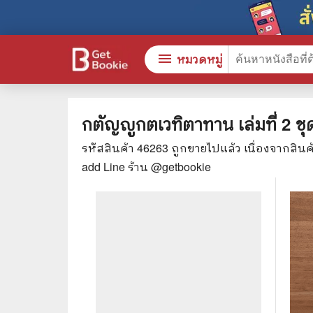
menu
หมวดหมู่
กตัญญูกตเวทิตาทาน เล่มที่ 2 ชุด
รหัสสินค้า
46263
ถูกขายไปแล้ว เนื่องจากสิน
หนังสือทั้งหมด
🎓 การ
add Line ร้าน @getbookie
stars
สินค้าใช้เฉพาะแต้มเท่านั้น
⚖️ กฎห
💬 ภาษ
📚 หนังสือทั่วไป
💉 การ
😁 จิตวิทยา พัฒนาตนเอง
👮‍♀️ ค
👔 ธุรกิจ เศรษฐศาสตร์
🏫 หนัง