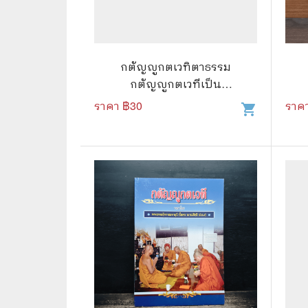
📜 ประวัติศาสตร์
👩‍🏫 
👤 ประวัติบุคคล ประสบการณ์ชีวิต
การศึ
กตัญญูกตเวทิตาธรรม
🌠 โหราศาสตร์ การทำนาย
กตัญญูกตเวทีเป็น
☸️ ธรรมะ ศาสนา ปรัชญา
😼 หนัง
เครื่องหมายของคนดี -
ราคา ฿
30
ราค
shopping_cart
ปัญญานันทภิกขุ
🏙️ การเมือง สังคมศาสตร์
📚 การ์
🪦 งานศพ อนุสรณ์ต่างๆ
📗 การ์
🧳 ท่องเที่ยว ประสบการณ์ท่องเที่ยว
👨‍❤️‍👨 
💃 งานอดิเรก อาชีพ
🕰️ การ
สารคดี
❤️ รัก
🌎 สารคดี ความรู้รอบตัว
🎭 ดราม่
💎 เพชร พลอย อัญมณี
💀 ผี 