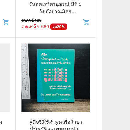
⚽ Sports
วันกตเวทิตานุสรณ์ ปีที่ 3
วัดกัลยาณมิตร
วรมหาวิหาร
ราคา ฿
100
shopping_cart
shopping_cart
🎲 Board Game
ลดเหลือ ฿
80
20
%
ลด
2️⃣ Used Board Game บอร์ดเกมมือ
สอง
🎉 Party
🧠 Strategy
🪅 Family
♟️ Abstract
บอร์ดเกมแปลไทย
บอร์ดเกมโดยคนไทย
🎴 Card Sleeves ซองใส่การ์ด
อด
คู่มือวิธีใช้คำพูดเพื่อรักษา
น้ำใจผู้ฟัง - เพชรบูรณ์ โร
Board Game