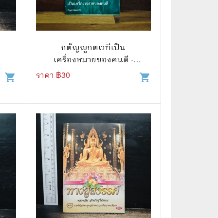
🌠 Astrology
⛪ Religion
กตัญญูกตเวทีเป็น
🧏‍♀️ Languages
เครื่องหมายของคนดี -
🪐 Science & Math
ปัญญานันทภิกขุ
ราคา ฿
30
shopping_cart
shopping_cart
🏋️‍♂️ Health and Well-Being
🤳 Social Science
😊 Self-Enrichment
👔 Business and Economics
🖥️ Computers & Technology
🧑‍🏫 Education & Teaching
🎶 Music & Movie