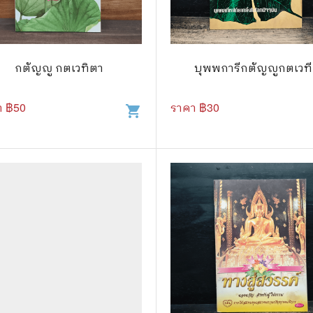
แนะแนวการศึกษา
🤡 เรื่องสั้น ขำขัน
กษาและการสอน
🎨 ศิลปะและการออกแบบ
กตัญญู กตเวทิตา
บุพพการีกตัญญูกตเวที
🎸 ดนตรี
สือการ์ตูน
🩱 แฟชั่น
า ฿
50
ราคา ฿
30
shopping_cart
ตูนชุด
🔭 วิทยาศาสตร์
ตูนเล่มเดียวจบ
🕰️ ประวัติศาสตร์
การ์ตูนวาย การ์ตูนยูริ
⛪ ศาสนา
์ตูนยุคเก่า
🏙️ การเมือง
 โรแมนติก
⚽ กีฬา
า ชีวิต เรื่องจริง
🎞️ ภาพยนตร์
สยองขวัญ ระทึกขวัญ
โมเดล