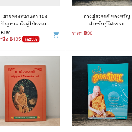
วกับสัตว์
Gossip ดารา
์ตูนดนตรี
👙 เซ็กซี่
สายตรงหลวงตา 108
ทางสู่สวรรค์ ของขวัญ
ปัญหาคาใจผู้ใฝ่ธรรม -
สำหรับผู้ใฝ่ธรรม
์ตูนทำอาหาร
วัยรุ่น
ส.มหาปัญโญภิกขุ
 ฿
180
ราคา ฿
30
shopping_cart
หลือ ฿
135
สืบสวน สอบสวน
25
%
🥘 อาหาร
ลด
⚔️ ต่อสู้ แอ๊คชั่น
💄 สุขภาพและความงาม
ตูนกีฬา
🏠 แต่งบ้าน
ก
🧳 ท่องเที่ยว
ตาซี
คู่มือเฉลยเกม
ญภัย ท่องเที่ยว
เกษตรและธรรมชาติ
แม่และเด็ก
ตูนผีไทย
ภาษาศาสตร์