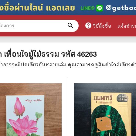
search
help
วิธีสั่งซื้อ
แจ้งชำร
หมวดหมู่สินค้า
 เพื่อนใจผู้ใฝ่ธรรม
รหัส
46263
ค้าอาจจะมีปกเดียวกันหลายเล่ม คุณสามารถดูสินค้าใกล้เคียง
ศึกษา
📕 นิตยสาร
มาย
📺 เรื่องย่อละครโทรทัศน์
าศาสตร์
นิตยสารดารารุ่นเก่า
แพทย์
แฟนคลับดารา
ู่มือเตรียมสอบราชการ
เรื่องย่อซีรี่ย์ต่างประเทศ
สือเรียน
🌍 ทั่วไปและวาไรตี้