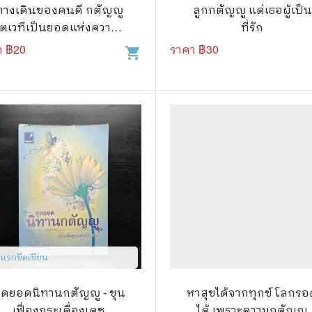
.ยอดธิดา
ไอทีและเทคโนโลยี
ทางเดินของคนดี กตัญญู
ลูกกตัญญู แด่เธอผู้เป็น
ตเวทีเป็นยอดแห่งความดี
ที่รัก
รักพิมพ์ Luckpim
นิตยสารเก่าราคาถูก
- พระเทพวิสุทธิเมธี
า ฿
20
ราคา ฿
30
shopping_cart
.Phoenix Next
นางงามและการประกวด
นพ.หมึกจีน
พ.บงกช
วิบูลย์กิจ
เนชั่น
สยามอินเตอร์
.บูรพัฒน์
.Zenshu
าแรกขีดเขียน
.Bly
ุดยอดนิทานกตัญญู - ขุน
หาสุขได้จากทุกข์ โลกร
เฟื่องกระเดื่องเดช
ได้ เพราะความกตัญญ
นรายเดือน รายสัปดาห์