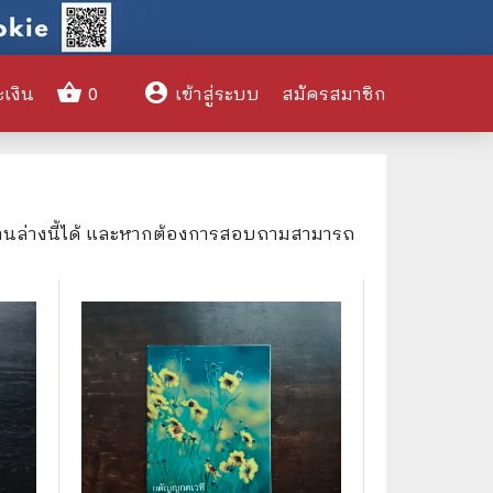
shopping_basket
account_circle
ะเงิน
0
เข้าสู่ระบบ
สมัครสมาชิก
clear
ด้านล่างนี้ได้ และหากต้องการสอบถามสามารถ
🌎 International Books
🎨 Art and Design
🤹‍♀️ Humor & Entertainment
🏝️ Survival & Emergency
Preparedness
🦸‍♂️ Comics & Graphic Novels
🏺 Historical & Political