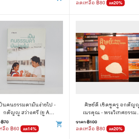
ลดเหลือ ฿
80
20
%
ลด
ป็นคนธรรมดามันง่ายไป -
ศิษย์ดี เชิดชูครู อกตัญญ
กตัญญู สว่างศรี (ยู A
เนรคุณ - พระวิเทศธรรมร
KATANU)
ษี
 ฿
70
ราคา ฿
100
shopping_cart
หลือ ฿
60
ลดเหลือ ฿
80
14
%
20
%
ลด
ลด