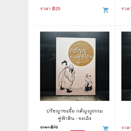
ราคา ฿
25
ราค
shopping_cart
🌟 นิยายไลท์โนเวล
การ์ตูน
🏺 อิงประวัติศาสตร์
หนังสือ
🏮 นิยายจีน
กล่อง 
🌞 นิยายแจ่มใส
หนังสือ
❤️ รัก โรแมนติก
❤️‍🔥❤️‍🔥 นิยายรัก ราคาถูกสุด
🐲 หนัง
💀 ผี สยองขวัญ ระทึกขวัญ
🪐 ความ
🎭 ดราม่า ชีวิต
🐲 นิท
🌔 ลึกลับ
ปรัชญาขงจื้อ กตัญญูธรรม
🔍 สืบสวน สอบสวน
คู่ฟ้าดิน - จงเฉิง
ราคา ฿
70
ราค
⚔️ แอ็คชั่น ต่อสู้
shopping_cart