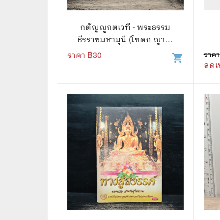
🛸 วิทยาศาสตร์ คณิตศาสตร์
🐾 เกี่ย
🌾 พืช สัตว์
🎻 การ
กตัญญูกตเวที - พระธรรม
ธีรราชมหามุนี (โชดก ญาณ
🥘 อาหาร สุขภาพ ความงาม
🍳 การ
สิทธิ ป.ธ.๙)
ราคา ฿
30
ราคา
shopping_cart
ลดเ
👪 ครอบครัว การเลี้ยงลูก
🕵️‍♀️ 
🏡 บ้านและสวน
🎸 ดนตรี ภาพยนตร์
⚽ การ์
⚽ กีฬา เกม
😀 ตล
👸 นางงาม
🔮 แฟน
🖥️ คอมพิวเตอร์ เทคโนโลยี
🧗‍♂️ ผจ
หนังสือทั่วไป พ็อกเก็ตบุ๊ค
👽 ไซไฟ
☠️ การ์