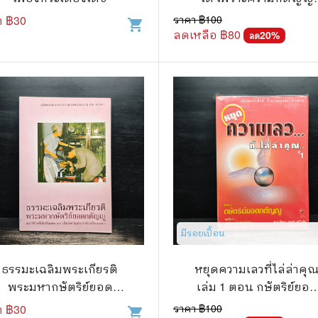
กตเวที - พุทธทาสภิกขุ
า ฿
30
ราคา ฿
100
shopping_cart
แก๊ก
ลดเหลือ ฿
80
20
%
ลด
การ์ตูนภาษาญี่ปุ่น
BOXSET การ์ตูน
การ์ตูน
สือเด็ก
รู้สำหรับเด็ก
าน
มีรอยเปื้อน
ธรรมะเฉลิมพระเกียรติ
หยุดความเลวที่ไล่ล่าคุ
พระมหากษัตริย์ยอด
เล่ม 1 ตอน กษัตริย์ยอด
กตัญญู
กตัญญู
า ฿
30
ราคา ฿
100
shopping_cart