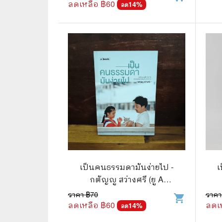
ลดเหลือ ฿
60
14
%
ลด
⛺ ผจญภัย
😀 ตลก สนุกสนาน
นิยาย วรรณกรรม
เป็นคนธรรมดามันง่ายไป -
เ
กตัญญู สว่างศรี (ยู A
KATANU)
ราคา ฿
70
ราคา
shopping_cart
ลดเหลือ ฿
60
ลดเ
14
%
ลด