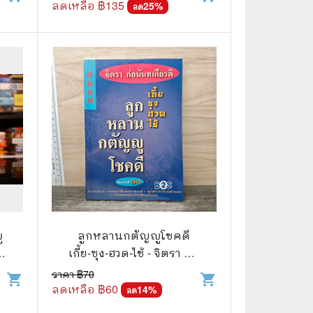
ลดเหลือ ฿
135
25
%
ลด
ู
ลูกหลานกตัญญูโชคดี
ัง
เกี้ย-ซุง-ฮวด-ไช้ - จิตรา ก่อ
นันทเกียรติ
ราคา ฿
70
shopping_cart
shopping_cart
ลดเหลือ ฿
60
14
%
ลด