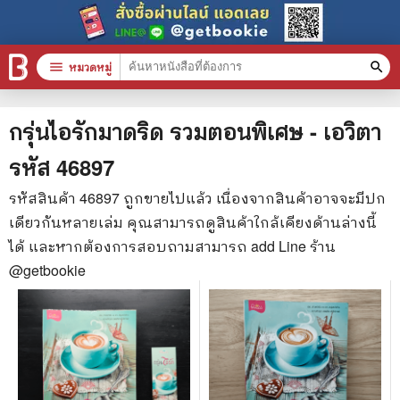
menu
หมวดหมู่
search
หมวดหมู่สินค้า
clear
กรุ่นไอรักมาดริด รวมตอนพิเศษ - เอวิตา
รหัส
46897
หนังสือทั้งหมด
รหัสสินค้า
46897
ถูกขายไปแล้ว เนื่องจากสินค้าอาจจะมีปก
เดียวกันหลายเล่ม คุณสามารถดูสินค้าใกล้เคียงด้านล่างนี้
stars
สินค้าใช้เฉพาะแต้มเท่านั้น
ได้ และหากต้องการสอบถามสามารถ add Line ร้าน
📚 หนังสือทั่วไป
@getbookie
🦄 วรรณกรรม นิยาย เรื่องสั้น
🎓 การศึกษา
😼 หนังสือการ์ตูน