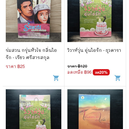
ร่มสวน กรุ่นหัวใจ กลิ่นไอ
วิวาห์วุ่น อุ่นไอรัก - ธุวดารา
รัก - เรียว ศรีสารสกุล
ราคา ฿
25
ราคา ฿
120
ลดเหลือ ฿
96
20
%
ลด
shopping_cart
shopping_cart