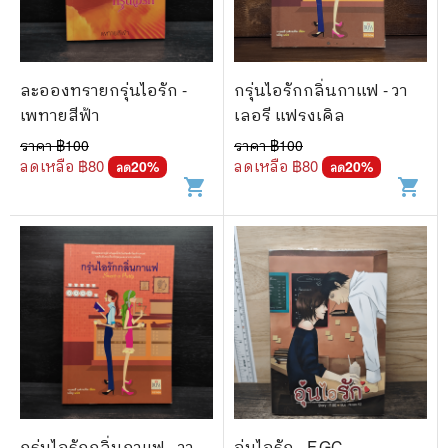
ละอองทรายกรุ่นไอรัก -
กรุ่นไอรักกลิ่นกาแฟ - วา
เพทายสีฟ้า
เลอรี แฟรงเคิล
ราคา ฿
100
ราคา ฿
100
ลดเหลือ ฿
80
ลดเหลือ ฿
80
20
%
20
%
ลด
ลด
shopping_cart
shopping_cart
กรุ่นไอรักกลิ่นกาแฟ - วา
อุ่นไอรัก - F.GC