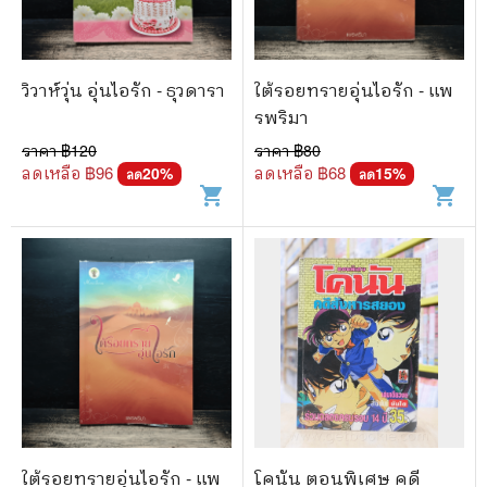
วิวาห์วุ่น อุ่นไอรัก - ธุวดารา
ใต้รอยทรายอุ่นไอรัก - แพ
รพริมา
ราคา ฿
120
ราคา ฿
80
ลดเหลือ ฿
96
ลดเหลือ ฿
68
20
%
15
%
ลด
ลด
shopping_cart
shopping_cart
ใต้รอยทรายอุ่นไอรัก - แพ
โคนัน ตอนพิเศษ คดี