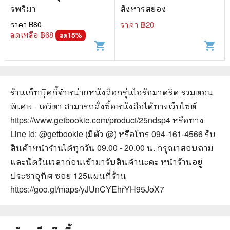
รพริมา
สังหารสยอง
ราคา ฿
80
ราคา ฿
20
ลดเหลือ ฿
68
15
%
ลด
shopping_cart
shopping_cart
ร้านเก็ทบุ๊คกี้จำหน่ายหนังสือ
กรุ่นไอรักมาดริด รวมตอน
พิเศษ - เอวิตา
สามารถสั่งซื้อหนังสือได้ทางเว็บไซต์
https://www.getbookie.com/product/25ndsp4
หรือทาง
Line id: @getbookie (มีตัว @) หรือโทร 094-161-4566 รับ
สินค้าหน้าร้านได้ทุกวัน 09.00 - 20.00 น. กรุณาสอบถาม
และนัดวันเวลาก่อนเข้ามารับสินค้านะคะ หน้าร้านอยู่
ประชาอุทิศ ซอย 125
แผนที่ร้าน
https://goo.gl/maps/yJUnCYEhrYH95JoX7