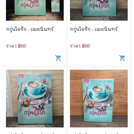
🐲 หนังสือเด็ก
📕 นิตยสาร
🌎 International Books
กรุ่นไอรัก - เฌอนินทร์
กรุ่นไอรัก - เฌอนินทร์
🎲 Board Game
ราคา ฿
60
ราคา ฿
60
📅 สินค้าอื่นๆ
shopping_cart
shopping_cart