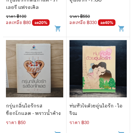
เลอรี แฟรงเคิล
ราคา ฿
100
ราคา ฿
550
ลดเหลือ ฿
80
ลดเหลือ ฿
330
20
%
40
%
ลด
ลด
shopping_cart
shopping_cart
กรุ่นกลิ่นไอรักรส
ห่มหัวใจด้วยอุ่นไอรัก - ไอ
ช็อกโกแลต - พราวน้ำค้าง
ริณ
ราคา ฿
50
ราคา ฿
30