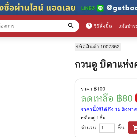
search
help
วิธีสั่งซื้อ
แจ้งชำร
หมวดหมู่สินค้า
รหัสสินค้า
1007352
กวนอู บิดาแห่งค
ศึกษา
📕 นิตยสาร
มาย
📺 เรื่องย่อละครโทรทัศน์
ราคา ฿
100
าศาสตร์
นิตยสารดารารุ่นเก่า
ลดเหลือ ฿
80
แพทย์
แฟนคลับดารา
ราคานี้ใช้ได้ถึง
15 สิงหา
เหลืออยู่
1
ชิ้น
ู่มือเตรียมสอบราชการ
เรื่องย่อซีรี่ย์ต่างประเทศ
จำนวน
ชิ้น
shopping
สือเรียน
🌍 ทั่วไปและวาไรตี้