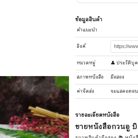
แนะแนวการศึกษา
🤡 เรื่องสั้น ขำขัน
กษาและการสอน
🎨 ศิลปะและการออกแบบ
ข้อมูลสินค้า
คำแนะนำ
🎸 ดนตรี
สือการ์ตูน
🩱 แฟชั่น
ลิงค์
ตูนชุด
🔭 วิทยาศาสตร์
หมวดหมู่
👤 ประวัติบ
ตูนเล่มเดียวจบ
🕰️ ประวัติศาสตร์
สภาพ
หนังสือ
มือสอง
การ์ตูนวาย การ์ตูนยูริ
⛪ ศาสนา
ค่าจัดส่ง
จะแสดงตอนสั่
์ตูนยุคเก่า
🏙️ การเมือง
 โรแมนติก
⚽ กีฬา
รายละเอียด
หนังสือ
า ชีวิต เรื่องจริง
🎞️ ภาพยนตร์
ขายหนังสือกวนอู บิ
สยองขวัญ ระทึกขวัญ
โมเดล
สภาพสินค้ามือสอง 📚 หนังสื