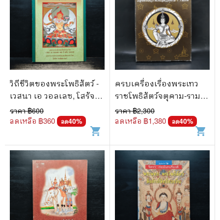
วิถีชีวิตของพระโพธิสัตว์ -
ครบเครื่องเรื่องพระเทว
เวสนา เอ วอลเลซ, โสรัจจ์
ราชโพธิสัตว์จตุคาม-ราม
หงศ์ลดารมภ์
เทพ Boxset
ราคา ฿
600
ราคา ฿
2,300
ลดเหลือ ฿
360
ลดเหลือ ฿
1,380
40
%
40
%
ลด
ลด
shopping_cart
shopping_cart