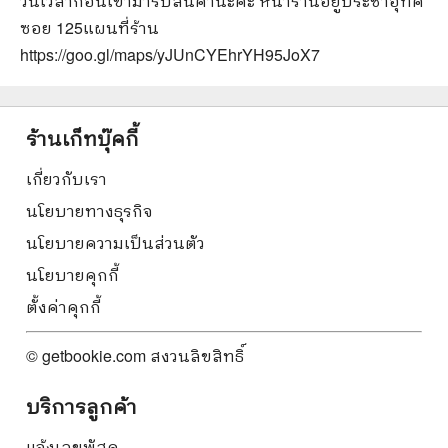
วันเวลาก่อนเข้ามารับสินค้านะคะ หน้าร้านอยู่ประชาอุทิศ
ซอย 125
แผนที่ร้าน
https://goo.gl/maps/yJUnCYEhrYH95JoX7
ร้านเก็ทบุ๊คกี้
เกี่ยวกับเรา
นโยบายทางธุรกิจ
นโยบายความเป็นส่วนตัว
นโยบายคุกกี้
ตั้งค่าคุกกี้
© getbookie.com สงวนลิขสิทธิ์
บริการลูกค้า
แจ้งเลขพัสดุ