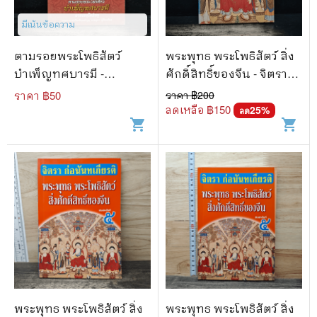
มีเน้นข้อความ
ตามรอยพระโพธิสัตว์
พระพุทธ พระโพธิสัตว์ สิ่ง
บำเพ็ญทศบารมี -
ศักดิ์สิทธิ์ของจีน - จิตรา
ศจ.เกียรติคุณจำรูญ ยา
ก่อนันทเกียรติ
ราคา ฿
50
ราคา ฿
200
สมุทร
ลดเหลือ ฿
150
25
%
ลด
shopping_cart
shopping_cart
พระพุทธ พระโพธิสัตว์ สิ่ง
พระพุทธ พระโพธิสัตว์ สิ่ง