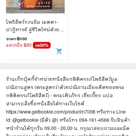
โพธิสัตว์กวนอิม เมตตา-
ปาฏิหารย์ สู่ชีวิตใหม่ด้วยใจ
ศรัทธา - แก้วชาย ธรรมาชัย
ราคา ฿
100
ลดเหลือ ฿
80
20
%
ลด
shopping_cart
ร้านเก็ทบุ๊คกี้จำหน่ายหนังสือ
กษิติครรภ์โพธิสัตว์มูล
ปณิธานสูตร (พระสูตรว่าด้วยปณิธานเมื่ออดีตของพระ
กษิติครรภ์โพธิสัตว์) - พระวศิวภัทร เซี่ยเกี๊ยก แปล
สามารถสั่งซื้อหนังสือได้ทางเว็บไซต์
https://www.getbookie.com/product/n7l3t8
หรือทาง Line
id: @getbookie (มีตัว @) หรือโทร 094-161-4566 รับสินค้า
หน้าร้านได้ทุกวัน 09.00 - 20.00 น. กรุณาสอบถามและนัด