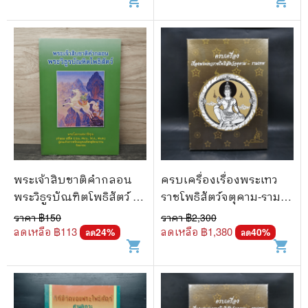
shopping_cart
shopping_cart
พระเจ้าสิบชาติคำกลอน
ครบเครื่องเรื่องพระเทว
พระวิธูรบัณฑิตโพธิสัตว์ -
ราชโพธิสัตว์จตุคาม-ราม
พระโสภณสมาธิคุณ
เทพ
ราคา ฿
150
ราคา ฿
2,300
ลดเหลือ ฿
113
ลดเหลือ ฿
1,380
24
%
40
%
ลด
ลด
shopping_cart
shopping_cart