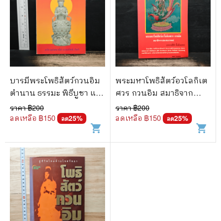
บารมีพระโพธิสัตว์กวนอิม
พระมหาโพธิสัตว์อวโลกิเต
ตำนาน ธรรมะ พิธีบูชา และ
ศวร กวนอิม สมาธิจาก
บทวิเคราะห์
ประสบการณ์ - อาจารย์ปิติ
ราคา ฿
200
ราคา ฿
200
ตั้งเอี่ยมขจร
ลดเหลือ ฿
150
ลดเหลือ ฿
150
25
%
25
%
ลด
ลด
shopping_cart
shopping_cart