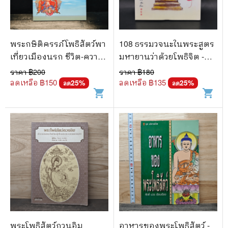
พระกษิติครรภ์โพธิสัตว์พา
108 ธรรมวจนะในพระสูตร
เที่ยวเมืองนรก ชีวิต-ความ
มหายานว่าด้วยโพธิจิต -
รักผูกพันบารมี พระโพธิ
พระวิศวภัทรเซี่ยเกี๊ยก
ราคา ฿
200
ราคา ฿
180
สัตว์กวนอิม
ลดเหลือ ฿
150
ลดเหลือ ฿
135
25
%
25
%
ลด
ลด
shopping_cart
shopping_cart
พระโพธิสัตว์กวนอิม
อาหารของพระโพธิสัตว์ -