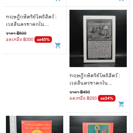
ทฤษฎีกษัตริย์โพธิสัตว์ :
เวสสันดรชาดกใน
ประวัติศาสตร์ไทย - Patrick
ราคา ฿
500
Jory (แพทริค โจรี)
ลดเหลือ ฿
300
40
%
ลด
shopping_cart
ทฤษฎีกษัตริย์โพธิสัตว์ :
เวสสันดรชาดกใน
ประวัติศาสตร์ไทย - Patrick
ราคา ฿
450
Jory (แพทริค โจรี)
ลดเหลือ ฿
293
34
%
ลด
shopping_cart