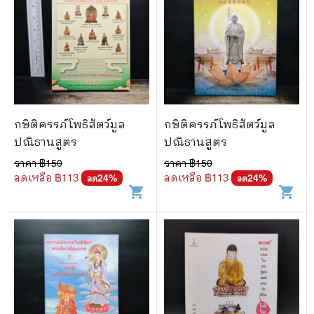
🐲 หนังสือเด็ก
📕 นิตยสาร
🌎 International Books
🎲 Board Game
📅 สินค้าอื่นๆ
กษิติครรภ์โพธิสัตว์มูล
กษิติครรภ์โพธิสัตว์มูล
ปณิธานสูตร
ปณิธานสูตร
ราคา ฿
150
ราคา ฿
150
ลดเหลือ ฿
113
ลดเหลือ ฿
113
24
%
24
%
ลด
ลด
shopping_cart
shopping_cart