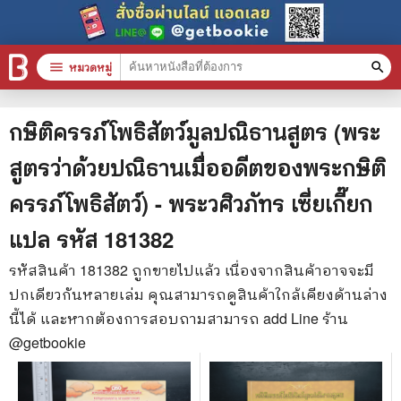
menu
หมวดหมู่
search
หมวดหมู่สินค้า
clear
กษิติครรภ์โพธิสัตว์มูลปณิธานสูตร (พระ
สูตรว่าด้วยปณิธานเมื่ออดีตของพระกษิติ
หนังสือทั้งหมด
ครรภ์โพธิสัตว์) - พระวศิวภัทร เซี่ยเกี๊ยก
stars
สินค้าใช้เฉพาะแต้มเท่านั้น
แปล
รหัส
181382
📚 หนังสือทั่วไป
รหัสสินค้า
181382
ถูกขายไปแล้ว เนื่องจากสินค้าอาจจะมี
ปกเดียวกันหลายเล่ม คุณสามารถดูสินค้าใกล้เคียงด้านล่าง
🦄 วรรณกรรม นิยาย เรื่องสั้น
นี้ได้ และหากต้องการสอบถามสามารถ add Line ร้าน
🎓 การศึกษา
@getbookie
😼 หนังสือการ์ตูน