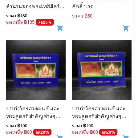
ตำนานของพระโพธิสัตว์ผู้
ศักดิ์ บวร
เปี่ยมด้วยความเมตตา
ราคา ฿
180
ราคา ฿
50
กรุณา - วิยะดา ทองมิตร,
ลดเหลือ ฿
135
25
%
ลด
shopping_cart
shopping_cart
พรชัย เหมะรัต
บททำวัตรสวดมนต์ และ
บททำวัตรสวดมนต์ และ
พระสูตรที่สำคัญต่างๆ
พระสูตรที่สำคัญต่างๆ
(ฉบับแปล) วัดถ้ำพระ
(ฉบับแปล) วัดถ้ำพระ
ราคา ฿
100
ราคา ฿
100
โพธิสัตว์
โพธิสัตว์
ลดเหลือ ฿
80
ลดเหลือ ฿
80
20
%
20
%
ลด
ลด