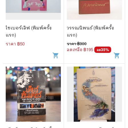
🐲 หนังสือเด็ก
📕 นิตยสาร
🌎 International Books
ไซเบอร์เลิฟ (พิมพ์ครั้ง
วรรณนิพนธ์ (พิมพ์ครั้ง
🎲 Board Game
แรก)
แรก)
ราคา ฿
50
ราคา ฿
300
📅 สินค้าอื่นๆ
ลดเหลือ ฿
195
35
%
ลด
shopping_cart
shopping_cart