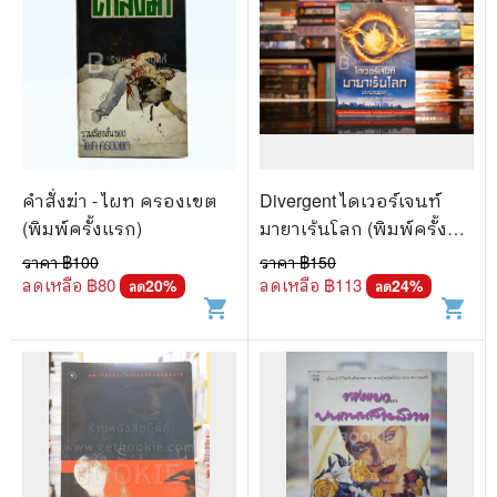
คำสั่งฆ่า - ไผท ครองเขต
Divergent ไดเวอร์เจนท์
(พิมพ์ครั้งแรก)
มายาเร้นโลก (พิมพ์ครั้ง
แรก)
ราคา ฿
100
ราคา ฿
150
ลดเหลือ ฿
80
ลดเหลือ ฿
113
20
%
24
%
ลด
ลด
shopping_cart
shopping_cart