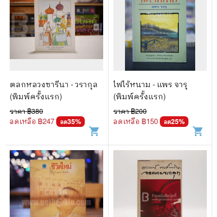
ตลกหลวงซารีนา - วรากุล
ไฟไร้หนาม - แพร จารุ
(พิมพ์ครั้งแรก)
(พิมพ์ครั้งแรก)
ราคา ฿
380
ราคา ฿
200
ลดเหลือ ฿
247
ลดเหลือ ฿
150
35
%
25
%
ลด
ลด
shopping_cart
shopping_cart