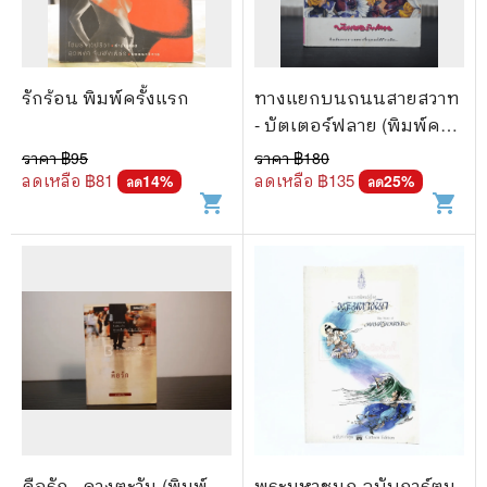
รักร้อน พิมพ์ครั้งแรก
ทางแยกบนถนนสายสวาท
- บัตเตอร์ฟลาย (พิมพ์ครั้ง
แรก)
ราคา ฿
95
ราคา ฿
180
ลดเหลือ ฿
81
ลดเหลือ ฿
135
14
%
25
%
ลด
ลด
shopping_cart
shopping_cart
คือรัก - ดวงตะวัน (พิมพ์
พระมหาชนก ฉบับการ์ตูน