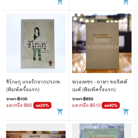
shopping_cart
shopping_cart
ชิโกะกุ แรงรักจากปรภพ
พวงเพชร - อาษา ขอจิตต์
(พิมพ์ครั้งแรก)
เมต์ (พิมพ์ครั้งแรก)
ราคา ฿
100
ราคา ฿
850
ลดเหลือ ฿
80
ลดเหลือ ฿
510
20
%
40
%
ลด
ลด
shopping_cart
shopping_cart