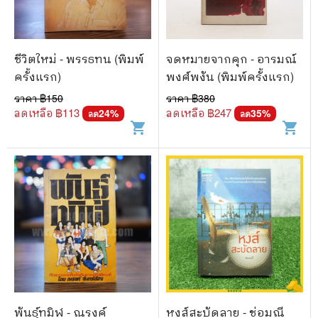
ชีวิตใหม่ - พรรธทน (พิมพ์
จดหมายจากคุก - อารมณ์
ครั้งแรก)
พงศ์พงัน (พิมพ์ครั้งแรก)
ราคา ฿
150
ราคา ฿
380
ลดเหลือ ฿
113
ลดเหลือ ฿
247
24
%
35
%
ลด
ลด
shopping_cart
shopping_cart
พันธุ์ทมิฬ - ณรงค์
หงส์สะบัดลาย - ช่อมณี