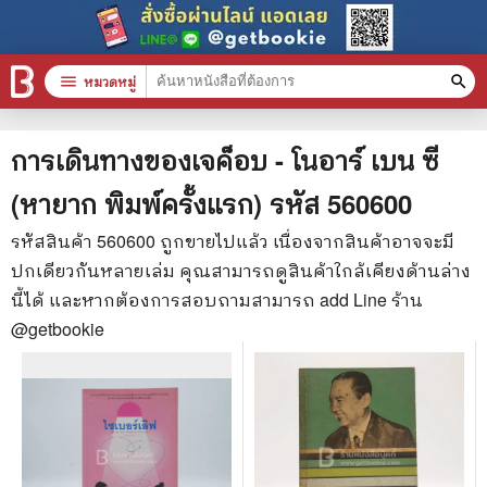
menu
หมวดหมู่
search
หมวดหมู่สินค้า
clear
การเดินทางของเจค็อบ - โนอาร์ เบน ซี
(หายาก พิมพ์ครั้งแรก)
รหัส
560600
หนังสือทั้งหมด
รหัสสินค้า
560600
ถูกขายไปแล้ว เนื่องจากสินค้าอาจจะมี
ปกเดียวกันหลายเล่ม คุณสามารถดูสินค้าใกล้เคียงด้านล่าง
stars
สินค้าใช้เฉพาะแต้มเท่านั้น
นี้ได้ และหากต้องการสอบถามสามารถ add Line ร้าน
📚 หนังสือทั่วไป
@getbookie
🦄 วรรณกรรม นิยาย เรื่องสั้น
🎓 การศึกษา
😼 หนังสือการ์ตูน