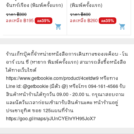
จันทร์เรือง (พิมพ์ครั้งแรก)
(พิมพ์ครั้งแรก)
ราคา ฿
300
ราคา ฿
400
ลดเหลือ ฿
195
ลดเหลือ ฿
260
35
%
35
%
ลด
ลด
shopping_cart
shopping_cart
ร้านเก็ทบุ๊คกี้จำหน่ายหนังสือ
การเดินทางของเจค็อบ - โน
อาร์ เบน ซี (หายาก พิมพ์ครั้งแรก)
สามารถสั่งซื้อหนังสือ
ได้ทางเว็บไซต์
https://www.getbookie.com/product/4cetdw9
หรือทาง
Line id: @getbookie (มีตัว @) หรือโทร 094-161-4566 รับ
สินค้าหน้าร้านได้ทุกวัน 09.00 - 20.00 น. กรุณาสอบถาม
และนัดวันเวลาก่อนเข้ามารับสินค้านะคะ หน้าร้านอยู่
ประชาอุทิศ ซอย 125
แผนที่ร้าน
https://goo.gl/maps/yJUnCYEhrYH95JoX7