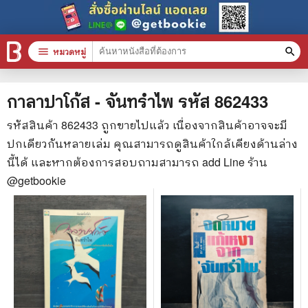
menu
หมวดหมู่
search
หมวดหมู่สินค้า
clear
กาลาปาโก้ส - จันทรำไพ
รหัส
862433
รหัสสินค้า
862433
ถูกขายไปแล้ว เนื่องจากสินค้าอาจจะมี
ปกเดียวกันหลายเล่ม คุณสามารถดูสินค้าใกล้เคียงด้านล่าง
หนังสือทั้งหมด
นี้ได้ และหากต้องการสอบถามสามารถ add Line ร้าน
stars
สินค้าใช้เฉพาะแต้มเท่านั้น
@getbookie
📚 หนังสือทั่วไป
🦄 วรรณกรรม นิยาย เรื่องสั้น
🎓 การศึกษา
😼 หนังสือการ์ตูน