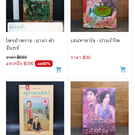
มีคราบน้ำ
ไพรอำพราง - มาลา คำ
เสน่หายาใจ - ปานรำไพ
จันทร์
ราคา ฿
650
ราคา ฿
30
ลดเหลือ ฿
390
40
%
ลด
shopping_cart
shopping_cart