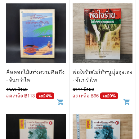
คือดอกไม้แห่งความคิดถึง
พ่อใจร้ายไม่ให้หนูนุ่งกุงเกง
- จันทรำไพ
- จันทรำไพ
ราคา ฿
150
ราคา ฿
120
ลดเหลือ ฿
113
ลดเหลือ ฿
96
24
%
20
%
ลด
ลด
shopping_cart
shopping_cart