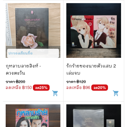
ปกรองเขียนชื่อ
กุหลาบลายสิงห์ -
รักร้ายของนายตัวแสบ 2
ดวงตะวัน
เล่มจบ
ราคา ฿
200
ราคา ฿
120
ลดเหลือ ฿
150
ลดเหลือ ฿
96
25
%
20
%
ลด
ลด
shopping_cart
shopping_cart