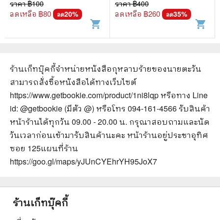
ราคา ฿
100
ราคา ฿
400
ลดเหลือ ฿
80
ลดเหลือ ฿
260
20
%
35
%
ลด
ลด
shopping_cart
shopping_cart
ร้านเก็ทบุ๊คกี้จำหน่ายหนังสือ
กุหลาบร้ายของนายตะวัน
สามารถสั่งซื้อหนังสือได้ทางเว็บไซต์
https://www.getbookie.com/product/1ni8lqp
หรือทาง Line
id: @getbookie (มีตัว @) หรือโทร 094-161-4566 รับสินค้า
หน้าร้านได้ทุกวัน 09.00 - 20.00 น. กรุณาสอบถามและนัด
วันเวลาก่อนเข้ามารับสินค้านะคะ หน้าร้านอยู่ประชาอุทิศ
ซอย 125
แผนที่ร้าน
https://goo.gl/maps/yJUnCYEhrYH95JoX7
ร้านเก็ทบุ๊คกี้