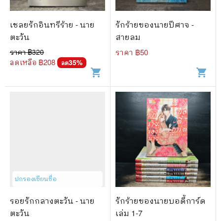
เชลยรักอินทรีร้าย - นาย
รักร้ายของนายปีศาจ -
ตะวัน
สายลม
ราคา ฿
320
ราคา ฿
50
ลดเหลือ ฿
208
35
%
ลด
shopping_cart
shopping_cart
ปกรองเขียนชื่อ
รอยรักกลางตะวัน - นาย
รักร้ายของนายบอดี้การ์ด
ตะวัน
เล่ม 1-7