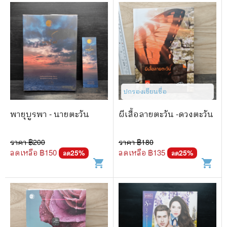
ปกรองเขียนชื่อ
พายุบูรพา - นายตะวัน
ผีเสื้อลายตะวัน -ดวงตะวัน
ราคา ฿
200
ราคา ฿
180
ลดเหลือ ฿
150
ลดเหลือ ฿
135
25
%
25
%
ลด
ลด
shopping_cart
shopping_cart