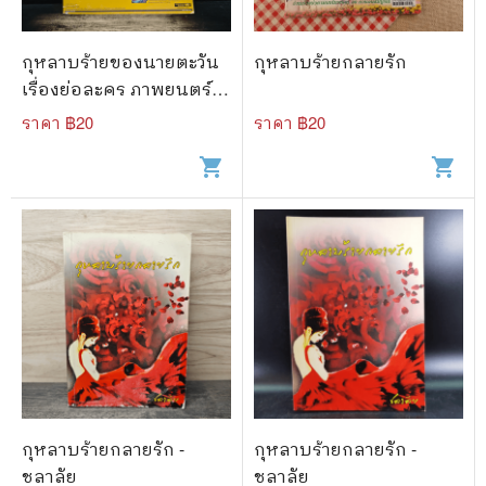
🐲 หนังสือเด็ก
📕 นิตยสาร
กุหลาบร้ายของนายตะวัน
กุหลาบร้ายกลายรัก
🌎 International Books
เรื่องย่อละคร ภาพยนตร์
บันเทิง
ราคา ฿
20
ราคา ฿
20
🎲 Board Game
shopping_cart
shopping_cart
📅 สินค้าอื่นๆ
กุหลาบร้ายกลายรัก -
กุหลาบร้ายกลายรัก -
ชลาลัย
ชลาลัย