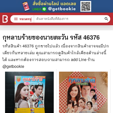
menu
หมวดหมู่
search
หมวดหมู่สินค้า
clear
กุหลาบร้ายของนายตะวัน
รหัส
46376
รหัสสินค้า
46376
ถูกขายไปแล้ว เนื่องจากสินค้าอาจจะมีปก
เดียวกันหลายเล่ม คุณสามารถดูสินค้าใกล้เคียงด้านล่างนี้
หนังสือทั้งหมด
ได้ และหากต้องการสอบถามสามารถ add Line ร้าน
stars
สินค้าใช้เฉพาะแต้มเท่านั้น
@getbookie
📚 หนังสือทั่วไป
🦄 วรรณกรรม นิยาย เรื่องสั้น
🎓 การศึกษา
😼 หนังสือการ์ตูน