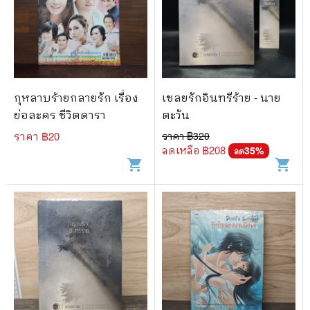
กุหลาบร้ายกลายรัก เรื่อง
เชลยรักอินทรีร้าย - นาย
ย่อละคร ชีวิตดารา
ตะวัน
ราคา ฿
20
ราคา ฿
320
ลดเหลือ ฿
208
35
%
ลด
shopping_cart
shopping_cart