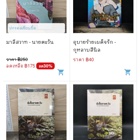
ปกรองเขียนชื่อ
มาลีสวาท - นายตะวัน
อุบายร้ายเผด็จรัก -
กุหลาบสีนิล
ราคา ฿
250
ราคา ฿
40
ลดเหลือ ฿
175
30
%
ลด
shopping_cart
shopping_cart