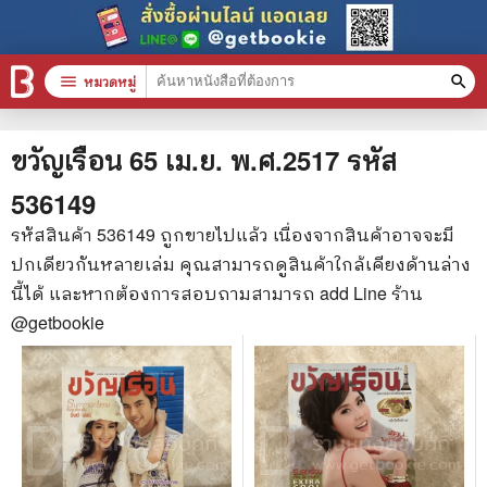
menu
หมวดหมู่
search
หมวดหมู่สินค้า
clear
ขวัญเรือน 65 เม.ย. พ.ศ.2517
รหัส
536149
หนังสือทั้งหมด
รหัสสินค้า
536149
ถูกขายไปแล้ว เนื่องจากสินค้าอาจจะมี
ปกเดียวกันหลายเล่ม คุณสามารถดูสินค้าใกล้เคียงด้านล่าง
stars
สินค้าใช้เฉพาะแต้มเท่านั้น
นี้ได้ และหากต้องการสอบถามสามารถ add Line ร้าน
📚 หนังสือทั่วไป
@getbookie
🦄 วรรณกรรม นิยาย เรื่องสั้น
🎓 การศึกษา
😼 หนังสือการ์ตูน