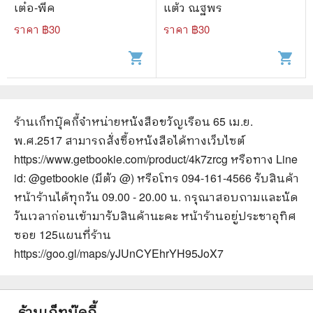
เต๋อ-พีค
แต้ว ณฐพร
ราคา ฿
30
ราคา ฿
30
shopping_cart
shopping_cart
ร้านเก็ทบุ๊คกี้จำหน่ายหนังสือ
ขวัญเรือน 65 เม.ย.
พ.ศ.2517
สามารถสั่งซื้อหนังสือได้ทางเว็บไซต์
https://www.getbookie.com/product/4k7zrcg
หรือทาง Line
id: @getbookie (มีตัว @) หรือโทร 094-161-4566 รับสินค้า
หน้าร้านได้ทุกวัน 09.00 - 20.00 น. กรุณาสอบถามและนัด
วันเวลาก่อนเข้ามารับสินค้านะคะ หน้าร้านอยู่ประชาอุทิศ
ซอย 125
แผนที่ร้าน
https://goo.gl/maps/yJUnCYEhrYH95JoX7
ร้านเก็ทบุ๊คกี้