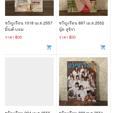
🐲 หนังสือเด็ก
📕 นิตยสาร
🌎 International Books
ขวัญเรือน 1018 เม.ย.2557
ขวัญเรือน 897 เม.ย.2552
มิ้นต์-บอม
นุ้ย สุจิรา
🎲 Board Game
ราคา ฿
30
ราคา ฿
30
📅 สินค้าอื่นๆ
shopping_cart
shopping_cart
ขวัญเรือน 994 เม.ย.2556
ขวัญเรือน 888 พ.ย.2551