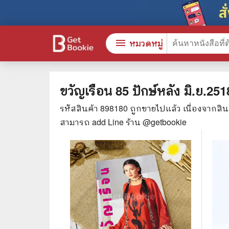
menu
หมวดหมู่
ขวัญเรือน 85 ปักษ์หลัง มิ.ย.251
รหัสสินค้า
898180
ถูกขายไปแล้ว เนื่องจากสิ
หนังสือทั้งหมด
🎓 การ
สามารถ add Line ร้าน @getbookie
stars
สินค้าใช้เฉพาะแต้มเท่านั้น
⚖️ กฎห
💬 ภาษ
📚 หนังสือทั่วไป
💉 การ
😁 จิตวิทยา พัฒนาตนเอง
👮‍♀️ ค
👔 ธุรกิจ เศรษฐศาสตร์
🏫 หนัง