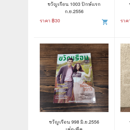
🦄 วรรณกรรม นิยาย เรื่องสั้น
👩 สนพ
ขวัญเรือน 1003 ปักษ์แรก
ก.ย.2556
🐇 เรื่องสั้น
☘️ สนพ.
ราคา ฿
30
ราค
shopping_cart
🛖 วรรณคดีไทย นิทานพื้นบ้าน
🔵 สนพ
👩‍🦳 นิยายไทยรุ่นเก่า
🏳️‍🌈 ส
🏵️ บทกวี บทกลอน
🟩 สน
🏞️ นิยายภาพ
☀️ สนพ.
👨‍❤️‍👨 นิยายวาย นิยายยูริ
🟦 สนพ.
✍️ นิยายฟิคชั่น
⭕ สนพ.
🌏 นิยายแปล
🔴 สนพ
🏰 วรรณกรรมเยาวชน
🔲 สนพ
🦄 แฟนตาซี
💜 สนพ
ขวัญเรือน 998 มิ.ย.2556
เต๋อ-พีค
🛸 ไซไฟ วิทยาศาสตร์
การ์ตู