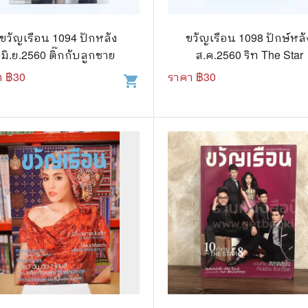
วกับสัตว์
Gossip ดารา
์ตูนดนตรี
👙 เซ็กซี่
ขวัญเรือน 1094 ปักหลัง
ขวัญเรือน 1098 ปักษ์หลั
มิ.ย.2560 ติ๊กกับลูกชาย
ส.ค.2560 ริท The Star
์ตูนทำอาหาร
วัยรุ่น
า ฿
30
ราคา ฿
30
shopping_cart
สืบสวน สอบสวน
🥘 อาหาร
⚔️ ต่อสู้ แอ๊คชั่น
💄 สุขภาพและความงาม
ตูนกีฬา
🏠 แต่งบ้าน
ก
🧳 ท่องเที่ยว
ตาซี
คู่มือเฉลยเกม
ญภัย ท่องเที่ยว
เกษตรและธรรมชาติ
แม่และเด็ก
ตูนผีไทย
ภาษาศาสตร์