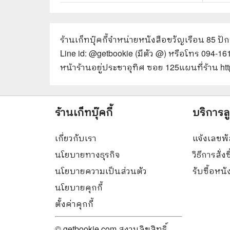
ร้านเก็ทบุ๊คกี้จำหน่ายหนังสือ
ขวัญเรือน 85 ปัก
Line id: @getbookie (มีตัว @) หรือโทร 094-1
หน้าร้านอยู่ประชาอุทิศ ซอย 125
แผนที่ร้าน h
ร้านเก็ทบุ๊คกี้
บริการล
เกี่ยวกับเรา
แจ้งเลขพั
นโยบายทางธุรกิจ
วิธีการสั่งซ
นโยบายความเป็นส่วนตัว
รับซื้อหน
นโยบายคุกกี้
ตั้งค่าคุกกี้
© getbookie.com สงวนลิขสิทธิ์