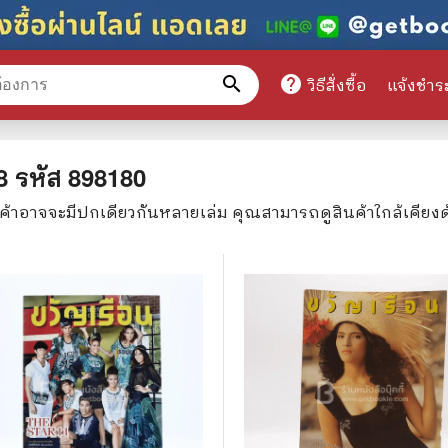
search
help
วิธีสั่งซื้อ
แจ้งชำร
หมวดหมู่สินค้า
8
รหัส
898180
นค้าอาจจะมีปกเดียวกันหลายเล่ม คุณสามารถดูสินค้าใกล้เคียง
ศึกษา
📕 นิตยสาร
มาย
📺 เรื่องย่อละครโทรทัศน์
าศาสตร์
นิตยสารดารารุ่นเก่า
แพทย์
แฟนคลับดารา
ู่มือเตรียมสอบราชการ
เรื่องย่อซีรี่ย์ต่างประเทศ
สือเรียน
🌍 ทั่วไปและวาไรตี้