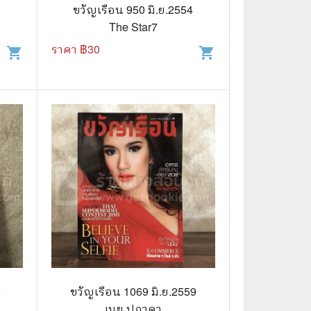
⚽ Sports
5
ขวัญเรือน 950 มิ.ย.2554
The Star7
ราคา ฿
30
shopping_cart
shopping_cart
🎲 Board Game
2️⃣ Used Board Game บอร์ดเกมมือ
สอง
🎉 Party
🧠 Strategy
🪅 Family
♟️ Abstract
บอร์ดเกมแปลไทย
บอร์ดเกมโดยคนไทย
🎴 Card Sleeves ซองใส่การ์ด
6
ขวัญเรือน 1069 มิ.ย.2559
เนย ปภาดา
Board Game