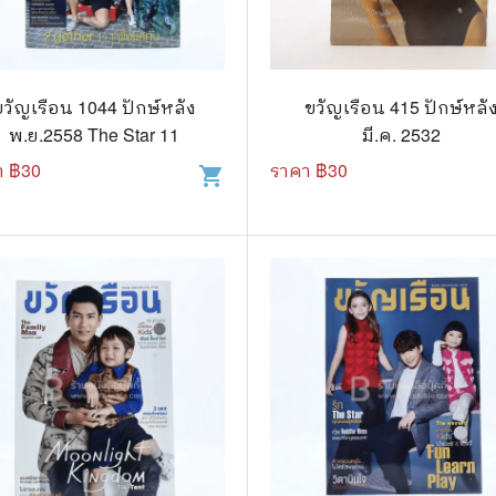
แนะแนวการศึกษา
🤡 เรื่องสั้น ขำขัน
กษาและการสอน
🎨 ศิลปะและการออกแบบ
ขวัญเรือน 1044 ปักษ์หลัง
ขวัญเรือน 415 ปักษ์หลั
🎸 ดนตรี
พ.ย.2558 The Star 11
มี.ค. 2532
สือการ์ตูน
🩱 แฟชั่น
า ฿
30
ราคา ฿
30
shopping_cart
ตูนชุด
🔭 วิทยาศาสตร์
ตูนเล่มเดียวจบ
🕰️ ประวัติศาสตร์
การ์ตูนวาย การ์ตูนยูริ
⛪ ศาสนา
์ตูนยุคเก่า
🏙️ การเมือง
 โรแมนติก
⚽ กีฬา
า ชีวิต เรื่องจริง
🎞️ ภาพยนตร์
สยองขวัญ ระทึกขวัญ
โมเดล