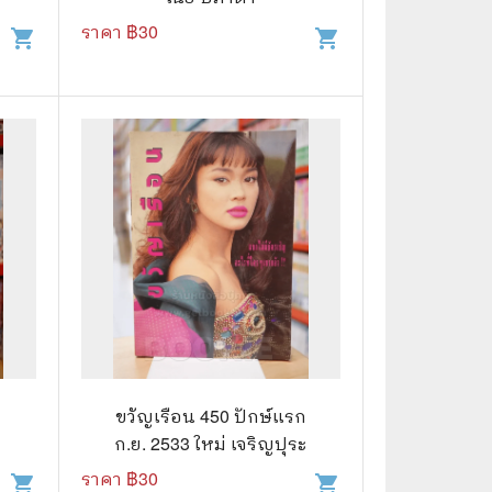
ราคา ฿
30
shopping_cart
shopping_cart
📅 สินค้าอื่นๆ
📒 สมุดบันทึก
🎥 ของสะสมจากหนังและการ์ตูน
📅 ปฏิทินเก่า
อื่นๆ
ก
ขวัญเรือน 450 ปักษ์แรก
ก.ย. 2533 ใหม่ เจริญปุระ
ราคา ฿
30
shopping_cart
shopping_cart