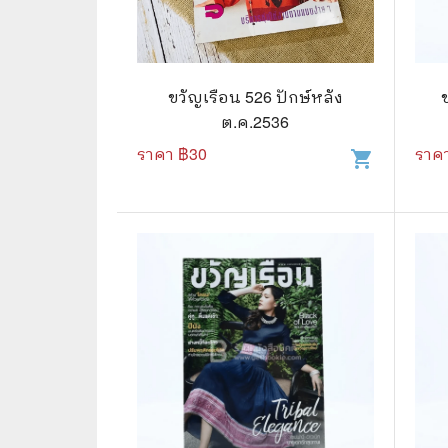
📜 ประวัติศาสตร์
👩‍🏫 
👤 ประวัติบุคคล ประสบการณ์ชีวิต
การศึ
ขวัญเรือน 526 ปักษ์หลัง
🌠 โหราศาสตร์ การทำนาย
ต.ค.2536
☸️ ธรรมะ ศาสนา ปรัชญา
😼 หนัง
ราคา ฿
30
ราค
shopping_cart
🏙️ การเมือง สังคมศาสตร์
📚 การ์
🪦 งานศพ อนุสรณ์ต่างๆ
📗 การ์
🧳 ท่องเที่ยว ประสบการณ์ท่องเที่ยว
👨‍❤️‍👨 
💃 งานอดิเรก อาชีพ
🕰️ การ
สารคดี
❤️ รัก
🌎 สารคดี ความรู้รอบตัว
🎭 ดราม่
💎 เพชร พลอย อัญมณี
💀 ผี 