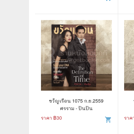
⛺ ผจญภัย
😀 ตลก สนุกสนาน
นิยาย วรรณกรรม
ขวัญเรือน 1075 ก.ย.2559
ศรราม - ปันปัน
ราคา ฿
30
ราค
shopping_cart