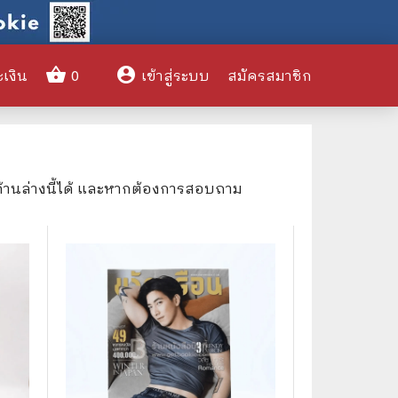
shopping_basket
account_circle
ะเงิน
0
เข้าสู่ระบบ
สมัครสมาชิก
clear
ด้านล่างนี้ได้ และหากต้องการสอบถาม
🌎 International Books
🎨 Art and Design
🤹‍♀️ Humor & Entertainment
🏝️ Survival & Emergency
Preparedness
🦸‍♂️ Comics & Graphic Novels
🏺 Historical & Political