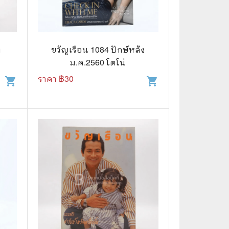
🌠 Astrology
⛪ Religion
ง
ขวัญเรือน 1084 ปักษ์หลัง
🧏‍♀️ Languages
ม.ค.2560 โตโน่
🪐 Science & Math
ราคา ฿
30
shopping_cart
shopping_cart
🏋️‍♂️ Health and Well-Being
🤳 Social Science
😊 Self-Enrichment
👔 Business and Economics
🖥️ Computers & Technology
🧑‍🏫 Education & Teaching
🎶 Music & Movie