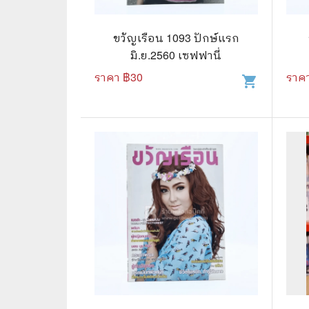
🛸 วิทยาศาสตร์ คณิตศาสตร์
🐾 เกี่ย
🌾 พืช สัตว์
🎻 การ
ขวัญเรือน 1093 ปักษ์แรก
มิ.ย.2560 เซฟฟานี่
🥘 อาหาร สุขภาพ ความงาม
🍳 การ
ราคา ฿
30
ราค
shopping_cart
👪 ครอบครัว การเลี้ยงลูก
🕵️‍♀️ 
🏡 บ้านและสวน
🎸 ดนตรี ภาพยนตร์
⚽ การ์
⚽ กีฬา เกม
😀 ตล
👸 นางงาม
🔮 แฟน
🖥️ คอมพิวเตอร์ เทคโนโลยี
🧗‍♂️ ผจ
หนังสือทั่วไป พ็อกเก็ตบุ๊ค
👽 ไซไฟ
☠️ การ์