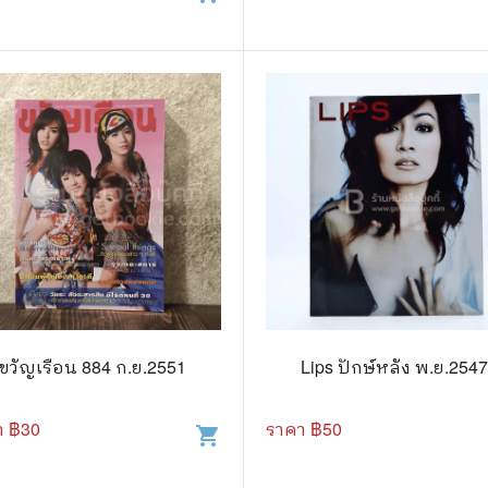
ขวัญเรือน 884 ก.ย.2551
Lips ปักษ์หลัง พ.ย.254
า ฿
30
ราคา ฿
50
shopping_cart