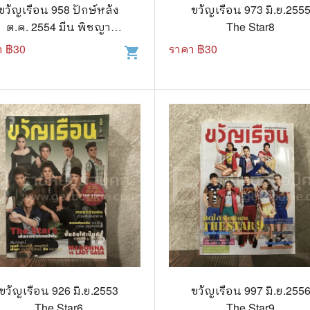
.ยอดธิดา
ไอทีและเทคโนโลยี
ขวัญเรือน 958 ปักษ์หลัง
ขวัญเรือน 973 มิ.ย.255
ต.ค. 2554 มีน พิชญา
The Star8
รักพิมพ์ Luckpim
นิตยสารเก่าราคาถูก
วัฒนามนตรี
า ฿
30
ราคา ฿
30
shopping_cart
.Phoenix Next
นางงามและการประกวด
นพ.หมึกจีน
พ.บงกช
วิบูลย์กิจ
เนชั่น
สยามอินเตอร์
.บูรพัฒน์
.Zenshu
.Bly
ขวัญเรือน 926 มิ.ย.2553
ขวัญเรือน 997 มิ.ย.255
The Star6
The Star9
นรายเดือน รายสัปดาห์