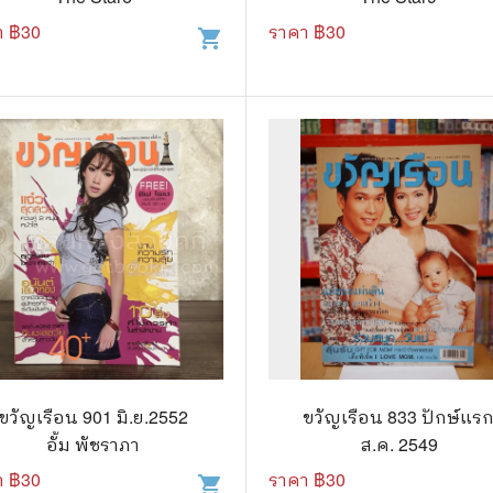
า ฿
30
ราคา ฿
30
shopping_cart
แก๊ก
การ์ตูนภาษาญี่ปุ่น
BOXSET การ์ตูน
การ์ตูน
สือเด็ก
รู้สำหรับเด็ก
าน
ขวัญเรือน 901 มิ.ย.2552
ขวัญเรือน 833 ปักษ์แร
อั้ม พัชราภา
ส.ค. 2549
า ฿
30
ราคา ฿
30
shopping_cart