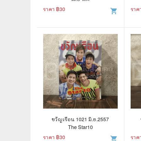
ราคา ฿
30
ราค
shopping_cart
🌟 นิยายไลท์โนเวล
การ์ตูน
🏺 อิงประวัติศาสตร์
หนังสือ
🏮 นิยายจีน
กล่อง 
🌞 นิยายแจ่มใส
หนังสือ
❤️ รัก โรแมนติก
❤️‍🔥❤️‍🔥 นิยายรัก ราคาถูกสุด
🐲 หนัง
💀 ผี สยองขวัญ ระทึกขวัญ
🪐 ความ
🎭 ดราม่า ชีวิต
🐲 นิท
🌔 ลึกลับ
ขวัญเรือน 1021 มิ.ย.2557
🔍 สืบสวน สอบสวน
The Star10
ราคา ฿
30
ราค
⚔️ แอ็คชั่น ต่อสู้
shopping_cart