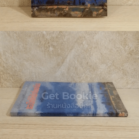
🐲 หนังสือเด็ก
📕 นิตยสาร
🌎 International Books
🎲 Board Game
📅 สินค้าอื่นๆ