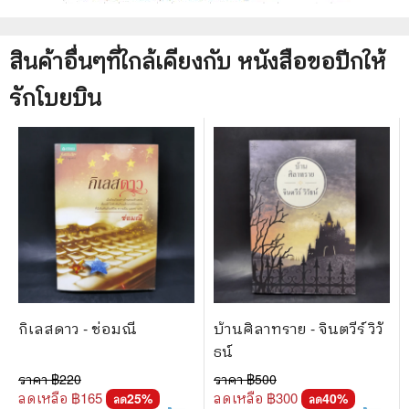
สินค้าอื่นๆที่ใกล้เคียงกับ
หนังสือ
ขอปีกให้
รักโบยบิน
กิเลสดาว - ช่อมณี
บ้านศิลาทราย - จินตวีร์ วิวั
ธน์
ราคา ฿
220
ราคา ฿
500
ลดเหลือ ฿
165
ลดเหลือ ฿
300
25
%
40
%
ลด
ลด