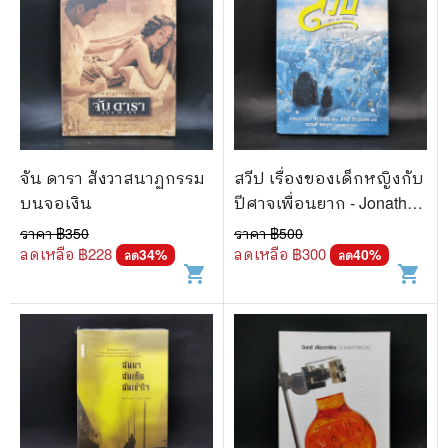
จัน ดารา สังวาสนาฏกรรม
สวีป เรื่องของเด็กหญิงกับ
บนจอเงิน
ปีศาจเพื่อนยาก - Jonathan
Auxier
ราคา ฿
350
ราคา ฿
500
ลดเหลือ ฿
228
ลดเหลือ ฿
300
34
%
40
%
ลด
ลด
shopping_cart
shopping_cart