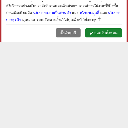
shopping_cart
shopping_cart
ให้บริการอย่างเต็มประสิทธิภาพและเพื่อประสบการณ์การใช้งานที่ดียิ่งขึ้น
อ่านเพิ่มเติมคลิก
นโยบายความเป็นส่วนตัว
และ
นโยบายคุกกี้
และ
นโยบาย
ทางธุรกิจ
คุณสามารถแก้ไขการตั้งค่าได้ทุกเมื่อที่ "ตั้งค่าคุกกี้"
หน้าแรก
ตะกร้า (
0
)
เมนูลูกค้า
home
shopping_basket
face
ตั้งค่าคุกกี้
✔️ ยอมรับทั้งหมด
ในห้วงนิทรา - ลิซ่า แม
Catering To Nobody สืบ
คมานน์
ราดซอส - ไดแอน มอตต์
เดวิดสัน
ราคา ฿
80
ราคา ฿
180
ลดเหลือ ฿
68
ลดเหลือ ฿
135
15
%
25
%
ลด
ลด
shopping_cart
shopping_cart