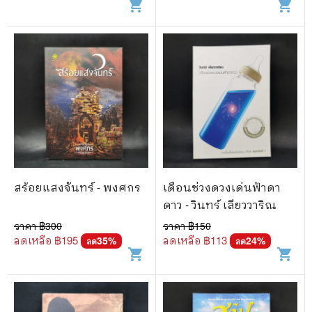
shopping_cart
shopping_cart
สร้อยแสงจันทร์ - พงศกร
เดือนช่วงดวงเด่นฟ้าดา
ดาว - วินทร์ เลียววาริณ
ราคา ฿
300
ราคา ฿
150
ลดเหลือ ฿
195
ลดเหลือ ฿
113
35
%
24
%
ลด
ลด
shopping_cart
shopping_cart