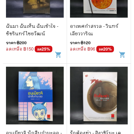
ฉันมา ฉันเห็น ฉันเข้าใจ -
อาเพศกำสรวล - วินทร์
ชัชรินทร์ ไชยวัฒน์
เลียววาริณ
ราคา ฿
200
ราคา ฿
120
ลดเหลือ ฿
150
ลดเหลือ ฿
96
25
%
20
%
ลด
ลด
shopping_cart
shopping_cart
อนเมียวจิ นักสืบกำมะลอ -
รักต้องฆ่า - ฮิงาชิโนะ เค