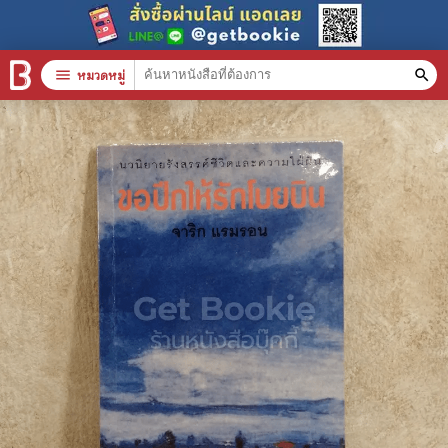
menu
หมวดหมู่
search
หมวดหมู่สินค้า
clear
หนังสือทั้งหมด
stars
สินค้าใช้เฉพาะแต้มเท่านั้น
📚 หนังสือทั่วไป
🦄 วรรณกรรม นิยาย เรื่องสั้น
🎓 การศึกษา
😼 หนังสือการ์ตูน