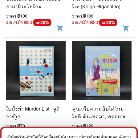
อามาโนะ โชโกะ
โงะ (Keigo Higashino)
ราคา ฿
100
ราคา ฿
100
ลดเหลือ ฿
80
ลดเหลือ ฿
80
20
%
20
%
ลด
ลด
shopping_cart
shopping_cart
ใบสั่งฆ่า Murder List - จูลี
คุณเก็บความลับได้ไหม -
การ์วูด
โซฟี คินเซลลา, พลอย จริย
ะเวช
ราคา ฿
70
ราคา ฿
120
ลดเหลือ ฿
60
ลดเหลือ ฿
96
14
%
20
%
ลด
ลด
เว็บไซต์ร้านเก็ทบุ๊คกี้ใช้คุกกี้และมีนโยบายการรักษาข้อมูลส่วนบุคคล เพื่อการ