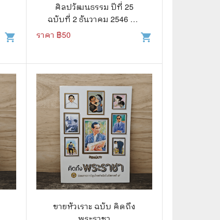
⚽ Sports
ศิลปวัฒนธรรม ปีที่ 25
ฉบับที่ 2 ธันวาคม 2546 แอ
นนา ฉบับการ์ตูน
ราคา ฿
50
shopping_cart
shopping_cart
🎲 Board Game
2️⃣ Used Board Game บอร์ดเกมมือ
สอง
🎉 Party
🧠 Strategy
🪅 Family
♟️ Abstract
บอร์ดเกมแปลไทย
บอร์ดเกมโดยคนไทย
🎴 Card Sleeves ซองใส่การ์ด
ขายหัวเราะ ฉบับ คิดถึง
พระราชา
Board Game