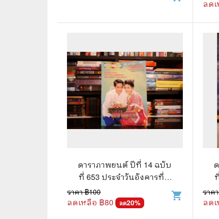
ลดเ
⛺ ผจญภัย
😀 ตลก สนุกสนาน
นิยาย วรรณกรรม
ดาราภาพยนต์ ปีที่ 14 ฉบับ
ด
ที่ 653 ประจำวันอังคารที่ 6
ท
พฤศจิกายน 2533 (เบิร์ด -
พ
ราคา ฿
100
ราคา
shopping_cart
กวาง)
ลดเหลือ ฿
80
ลดเ
20
%
ลด