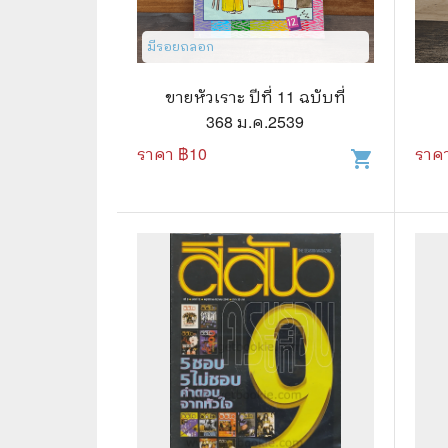
📜 ประวัติศาสตร์
👩‍🏫 
มีรอยถลอก
👤 ประวัติบุคคล ประสบการณ์ชีวิต
การศึ
ขายหัวเราะ ปีที่ 11 ฉบับที่
🌠 โหราศาสตร์ การทำนาย
368 ม.ค.2539
☸️ ธรรมะ ศาสนา ปรัชญา
😼 หนัง
ราคา ฿
10
ราค
shopping_cart
🏙️ การเมือง สังคมศาสตร์
📚 การ์
🪦 งานศพ อนุสรณ์ต่างๆ
📗 การ์
🧳 ท่องเที่ยว ประสบการณ์ท่องเที่ยว
👨‍❤️‍👨 
💃 งานอดิเรก อาชีพ
🕰️ การ
สารคดี
❤️ รัก
🌎 สารคดี ความรู้รอบตัว
🎭 ดราม่
💎 เพชร พลอย อัญมณี
💀 ผี 