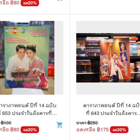
หลือ ฿
80
20
%
ลด
าราภาพยนต์ ปีที่ 14 ฉบับ
ดาราภาพยนต์ ปีที่ 14 ฉบ
ี่ 653 ประจำวันอังคารที่ 6
ที่ 643 ประจำวันอังคารที
ฤศจิกายน 2533 (เบิร์ด -
28 ส.ค. 2533 เบิร์ด ธงไช
 ฿
100
ราคา ฿
250
shopping_cart
กวาง)
หลือ ฿
80
ลดเหลือ ฿
175
20
%
30
%
ลด
ลด