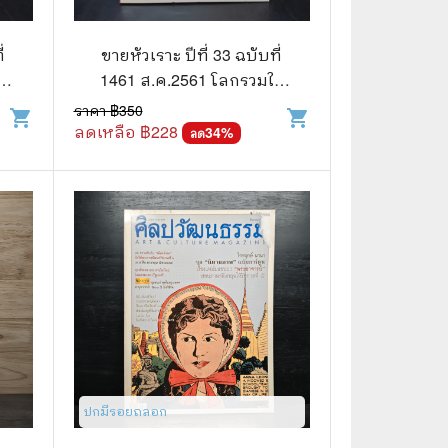
🧒 Children's Books
👪 Family and Relationships
่
ขายหัวเราะ ปีที่ 33 ฉบับที่
1461 ส.ค.2561 โลกรวมใจ
🐕‍🦺 Animals
ณ ใจกลางถ้ำ
ราคา ฿
350
shopping_cart
shopping_cart
ลดเหลือ ฿
228
🏛️ Politics & Government
34
%
ลด
⚙️ Engineering & Transportation
⚖️ Law
👤 Biography
🍸 Food and Drink
💃 Hobbies and Collectibles
🖋️ Literature and Fiction
ปกมีรอยถลอก
🧳 Travel Literature