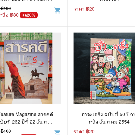
2551 ปีแห่งกบ
 ฿
100
ราคา ฿
20
shopping_cart
แก๊ก
หลือ ฿
80
20
%
ลด
การ์ตูนภาษาญี่ปุ่น
BOXSET การ์ตูน
การ์ตูน
สือเด็ก
รู้สำหรับเด็ก
าน
Feature Magazine สารคดี
ฮาจะเกร็ง ฉบับที่ 50 ปักษ
บับที่ 262 ปีที่ 22 ธันวาคม
หลัง ธันวาคม 2554
2549 นเรศวรมหาราช
 ฿
100
ราคา ฿
20
shopping_cart