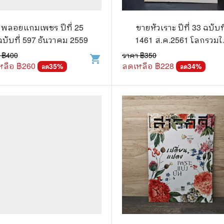
วกับสัตว์
Gossip ดารา
์ตูนดนตรี
👙 เซ็กซี่
พลอยแกมเพชร ปีที่ 25
ขายหัวเราะ ปีที่ 33 ฉบับที
ฉบับที่ 597 ธันวาคม 2559
1461 ส.ค.2561 โลกรวมใจ
์ตูนทำอาหาร
วัยรุ่น
ณ ใจกลางถ้ำ
 ฿
400
ราคา ฿
350
shopping_cart
หลือ ฿
260
ลดเหลือ ฿
228
สืบสวน สอบสวน
35
%
🥘 อาหาร
34
%
ลด
ลด
⚔️ ต่อสู้ แอ๊คชั่น
💄 สุขภาพและความงาม
ตูนกีฬา
🏠 แต่งบ้าน
ก
🧳 ท่องเที่ยว
ตาซี
คู่มือเฉลยเกม
ญภัย ท่องเที่ยว
เกษตรและธรรมชาติ
แม่และเด็ก
ตูนผีไทย
ภาษาศาสตร์