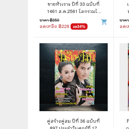
🦄 วรรณกรรม นิยาย เรื่องสั้น
👩 สนพ
ขายหัวเราะ ปีที่ 33 ฉบับที่
1461 ส.ค.2561 โลกรวมใจ
🐇 เรื่องสั้น
☘️ สนพ.
ณ ใจกลางถ้ำ
ราคา ฿
350
ราคา
shopping_cart
🛖 วรรณคดีไทย นิทานพื้นบ้าน
🔵 สนพ
ลดเหลือ ฿
228
ลดเ
34
%
ลด
👩‍🦳 นิยายไทยรุ่นเก่า
🏳️‍🌈 ส
🏵️ บทกวี บทกลอน
🟩 สน
🏞️ นิยายภาพ
☀️ สนพ.
👨‍❤️‍👨 นิยายวาย นิยายยูริ
🟦 สนพ.
✍️ นิยายฟิคชั่น
⭕ สนพ.
🌏 นิยายแปล
🔴 สนพ
🏰 วรรณกรรมเยาวชน
🔲 สนพ
🦄 แฟนตาซี
💜 สนพ
คู่สร้างคู่สม ปีที่ 36 ฉบับที่
897 ประจำวันศุกร์ที่ 17
ฉ
🛸 ไซไฟ วิทยาศาสตร์
การ์ตู