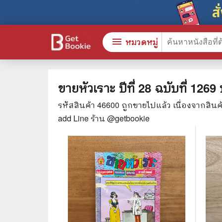
menu
หมวดหมู่
ขายหัวเราะ ปีที่ 28 ฉบับที่ 126
รหัสสินค้า
46600
ถูกขายไปแล้ว เนื่องจากสิน
หนังสือทั้งหมด
🎓 การ
add Line ร้าน @getbookie
stars
สินค้าใช้เฉพาะแต้มเท่านั้น
⚖️ กฎห
💬 ภาษ
📚 หนังสือทั่วไป
💉 การ
😁 จิตวิทยา พัฒนาตนเอง
👮‍♀️ ค
👔 ธุรกิจ เศรษฐศาสตร์
🏫 หนัง