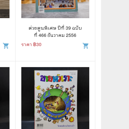
🌠 Astrology
⛪ Religion
ต่วยตูนพิเศษ ปีที่ 39 ฉบับ
🧏‍♀️ Languages
ที่ 466 ธันวาคม 2556
🪐 Science & Math
ราคา ฿
30
shopping_cart
shopping_cart
🏋️‍♂️ Health and Well-Being
🤳 Social Science
😊 Self-Enrichment
👔 Business and Economics
🖥️ Computers & Technology
🧑‍🏫 Education & Teaching
🎶 Music & Movie