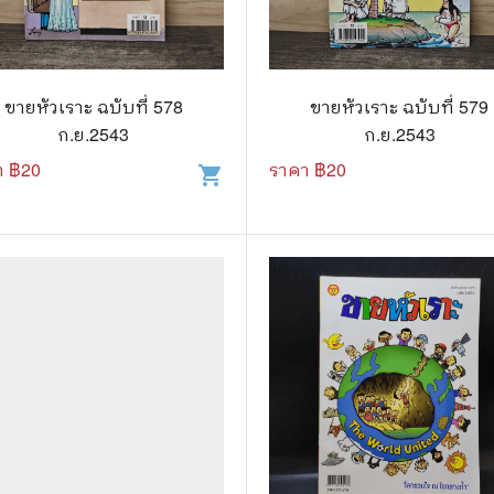
แนะแนวการศึกษา
🤡 เรื่องสั้น ขำขัน
กษาและการสอน
🎨 ศิลปะและการออกแบบ
ขายหัวเราะ ฉบับที่ 578
ขายหัวเราะ ฉบับที่ 579
🎸 ดนตรี
ก.ย.2543
ก.ย.2543
สือการ์ตูน
🩱 แฟชั่น
า ฿
20
ราคา ฿
20
shopping_cart
ตูนชุด
🔭 วิทยาศาสตร์
ตูนเล่มเดียวจบ
🕰️ ประวัติศาสตร์
การ์ตูนวาย การ์ตูนยูริ
⛪ ศาสนา
์ตูนยุคเก่า
🏙️ การเมือง
 โรแมนติก
⚽ กีฬา
า ชีวิต เรื่องจริง
🎞️ ภาพยนตร์
สยองขวัญ ระทึกขวัญ
โมเดล