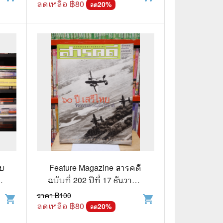
ลดเหลือ ฿
80
20
%
ลด
ับ
Feature Magazine สารคดี
่
ฉบับที่ 202 ปีที่ 17 ธันวาคม
ย
2544 60 ปีเสรีไทย
ราคา ฿
100
shopping_cart
shopping_cart
ลดเหลือ ฿
80
20
%
ลด