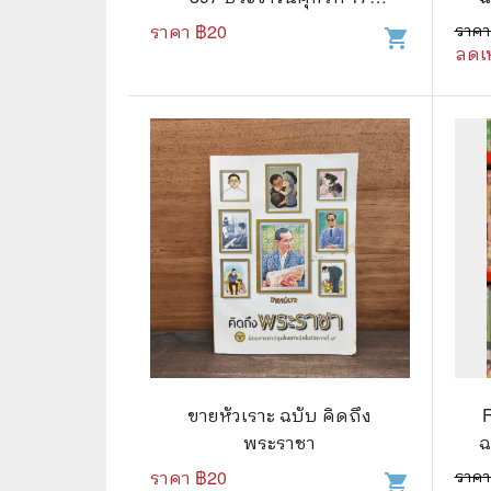
เมษายน 2558
ราคา ฿
20
ราคา
shopping_cart
🌟 นิยายไลท์โนเวล
การ์ตูน
ลดเ
🏺 อิงประวัติศาสตร์
หนังสือ
🏮 นิยายจีน
กล่อง 
🌞 นิยายแจ่มใส
หนังสือ
❤️ รัก โรแมนติก
❤️‍🔥❤️‍🔥 นิยายรัก ราคาถูกสุด
🐲 หนัง
💀 ผี สยองขวัญ ระทึกขวัญ
🪐 ความ
🎭 ดราม่า ชีวิต
🐲 นิท
🌔 ลึกลับ
ขายหัวเราะ ฉบับ คิดถึง
🔍 สืบสวน สอบสวน
พระราชา
ฉ
ราคา ฿
20
ราคา
⚔️ แอ็คชั่น ต่อสู้
shopping_cart