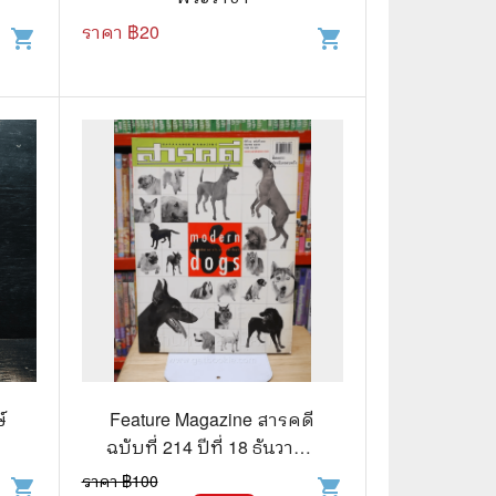
ราคา ฿
20
shopping_cart
shopping_cart
📅 สินค้าอื่นๆ
📒 สมุดบันทึก
🎥 ของสะสมจากหนังและการ์ตูน
📅 ปฏิทินเก่า
อื่นๆ
์
Feature Magazine สารคดี
ฉบับที่ 214 ปีที่ 18 ธันวาคม
2545 หมาสมัยใหม่
ราคา ฿
100
shopping_cart
shopping_cart