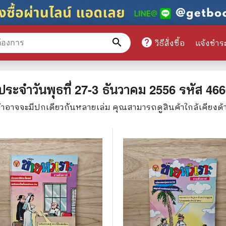
search
help
วิธีสั่งซื้อ
แจ้งชำร
หมวดหมู่สินค้า
9 ประจำวันพุธที่ 27-3 ธันวาคม 2556
รหัส
466
ค้าอาจจะมีปกเดียวกันหลายเล่ม คุณสามารถดูสินค้าใกล้เคียง
ศึกษา
📕 นิตยสาร
มาย
📺 เรื่องย่อละครโทรทัศน์
าศาสตร์
นิตยสารดารารุ่นเก่า
แพทย์
แฟนคลับดารา
ู่มือเตรียมสอบราชการ
เรื่องย่อซีรี่ย์ต่างประเทศ
สือเรียน
🌍 ทั่วไปและวาไรตี้