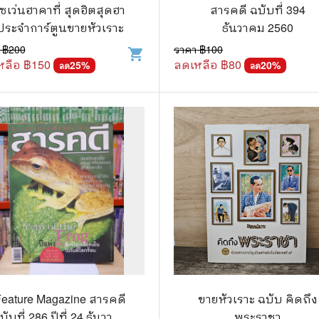
.ยอดธิดา
ไอทีและเทคโนโลยี
เซเว่นฮาคาที่ สุดฮิตสุดฮา
สารคดี ฉบับที่ 394
ประจำการ์ตูนขายหัวเราะ
ธันวาคม 2560
รักพิมพ์ Luckpim
นิตยสารเก่าราคาถูก
 ฿
200
ราคา ฿
100
shopping_cart
.Phoenix Next
นางงามและการประกวด
หลือ ฿
150
ลดเหลือ ฿
80
25
%
20
%
ลด
ลด
นพ.หมึกจีน
พ.บงกช
วิบูลย์กิจ
เนชั่น
สยามอินเตอร์
.บูรพัฒน์
.Zenshu
.Bly
Feature Magazine สารคดี
ขายหัวเราะ ฉบับ คิดถึง
บับที่ 286 ปีที่ 24 ธันวาคม
พระราชา
นรายเดือน รายสัปดาห์