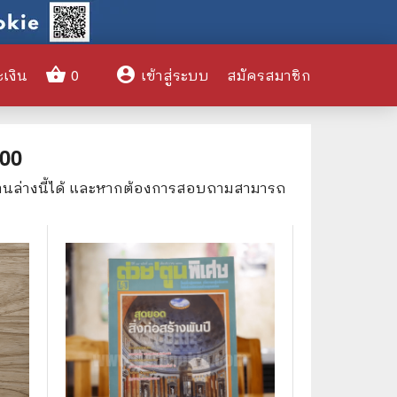
shopping_basket
account_circle
ะเงิน
0
เข้าสู่ระบบ
สมัครสมาชิก
clear
00
ด้านล่างนี้ได้ และหากต้องการสอบถามสามารถ
🌎 International Books
🎨 Art and Design
🤹‍♀️ Humor & Entertainment
🏝️ Survival & Emergency
Preparedness
🦸‍♂️ Comics & Graphic Novels
🏺 Historical & Political