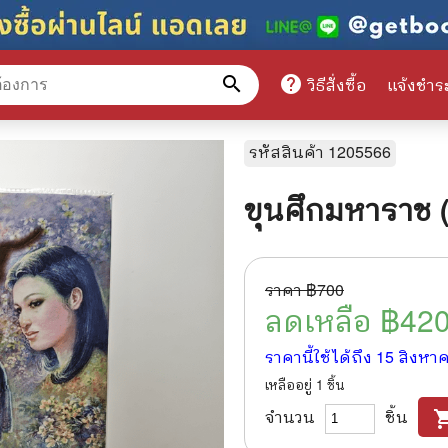
search
help
วิธีสั่งซื้อ
แจ้งชำร
หมวดหมู่สินค้า
รหัสสินค้า
1205566
ขุนศึกมหาราช (
ศึกษา
📕 นิตยสาร
มาย
📺 เรื่องย่อละครโทรทัศน์
ราคา ฿
700
าศาสตร์
นิตยสารดารารุ่นเก่า
ลดเหลือ ฿
42
แพทย์
แฟนคลับดารา
ราคานี้ใช้ได้ถึง
15 สิงหา
เหลืออยู่
1
ชิ้น
ู่มือเตรียมสอบราชการ
เรื่องย่อซีรี่ย์ต่างประเทศ
จำนวน
ชิ้น
shopping
สือเรียน
🌍 ทั่วไปและวาไรตี้