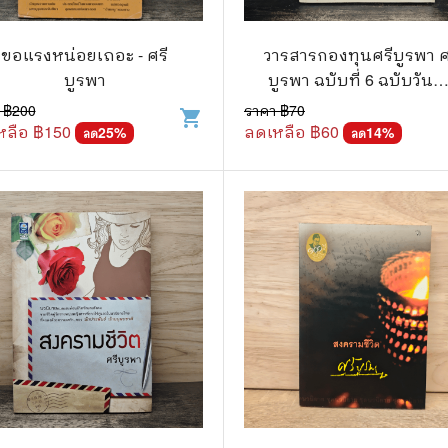
วกับสัตว์
Gossip ดารา
์ตูนดนตรี
👙 เซ็กซี่
ขอแรงหน่อยเถอะ - ศรี
วารสารกองทุนศรีบูรพา ศ
บูรพา
บูรพา ฉบับที่ 6 ฉบับวันน
์ตูนทำอาหาร
วัยรุ่น
เขียน
 ฿
200
ราคา ฿
70
shopping_cart
หลือ ฿
150
ลดเหลือ ฿
60
สืบสวน สอบสวน
25
%
🥘 อาหาร
14
%
ลด
ลด
⚔️ ต่อสู้ แอ๊คชั่น
💄 สุขภาพและความงาม
ตูนกีฬา
🏠 แต่งบ้าน
ก
🧳 ท่องเที่ยว
ตาซี
คู่มือเฉลยเกม
ญภัย ท่องเที่ยว
เกษตรและธรรมชาติ
แม่และเด็ก
ตูนผีไทย
ภาษาศาสตร์