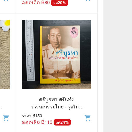
ลดเหลือ ฿
80
20
%
ลด
บ
ศรีบูรพา ศรีแห่ง
วรรณกรรมไทย - รุ่งวิทย์
สุวรรณอภิชน
ราคา ฿
150
shopping_cart
shopping_cart
ลดเหลือ ฿
113
24
%
ลด