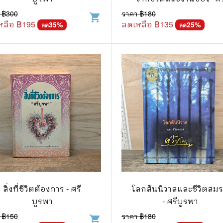
บูรพา"
 ฿
300
ราคา ฿
180
shopping_cart
แก๊ก
หลือ ฿
195
ลดเหลือ ฿
135
35
%
25
%
ลด
ลด
การ์ตูนภาษาญี่ปุ่น
BOXSET การ์ตูน
การ์ตูน
สือเด็ก
รู้สำหรับเด็ก
าน
สิ่งที่ชีวิตต้องการ - ศรี
โลกสันนิวาสและชีวิตสม
บูรพา
- ศรีบูรพา
 ฿
150
ราคา ฿
180
shopping_cart