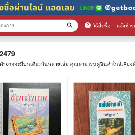
search
help
วิธีสั่งซื้อ
แจ้งชำร
หมวดหมู่สินค้า
2479
นค้าอาจจะมีปกเดียวกันหลายเล่ม คุณสามารถดูสินค้าใกล้เคียง
ศึกษา
📕 นิตยสาร
มาย
📺 เรื่องย่อละครโทรทัศน์
าศาสตร์
นิตยสารดารารุ่นเก่า
แพทย์
แฟนคลับดารา
ู่มือเตรียมสอบราชการ
เรื่องย่อซีรี่ย์ต่างประเทศ
สือเรียน
🌍 ทั่วไปและวาไรตี้