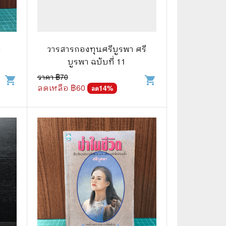
🌠 Astrology
⛪ Religion
า
วารสารกองทุนศรีบูรพา ศรี
🧏‍♀️ Languages
บูรพา ฉบับที่ 11
🪐 Science & Math
ราคา ฿
70
shopping_cart
shopping_cart
ลดเหลือ ฿
60
14
%
ลด
🏋️‍♂️ Health and Well-Being
🤳 Social Science
😊 Self-Enrichment
👔 Business and Economics
🖥️ Computers & Technology
🧑‍🏫 Education & Teaching
🎶 Music & Movie