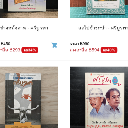
แนะแนวการศึกษา
🤡 เรื่องสั้น ขำขัน
กษาและการสอน
🎨 ศิลปะและการออกแบบ
ข้างหลังภาพ - ศรีบูรพา
แลไปข้างหน้า - ศรีบูรพ
🎸 ดนตรี
สือการ์ตูน
🩱 แฟชั่น
 ฿
450
ราคา ฿
990
shopping_cart
หลือ ฿
293
ลดเหลือ ฿
594
34
%
40
%
ลด
ลด
ตูนชุด
🔭 วิทยาศาสตร์
ตูนเล่มเดียวจบ
🕰️ ประวัติศาสตร์
การ์ตูนวาย การ์ตูนยูริ
⛪ ศาสนา
์ตูนยุคเก่า
🏙️ การเมือง
 โรแมนติก
⚽ กีฬา
า ชีวิต เรื่องจริง
🎞️ ภาพยนตร์
สยองขวัญ ระทึกขวัญ
โมเดล