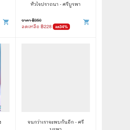
⚽ Sports
หัวใจปราถนา - ศรีบูรพา
ราคา ฿
350
shopping_cart
shopping_cart
🎲 Board Game
ลดเหลือ ฿
228
34
%
ลด
2️⃣ Used Board Game บอร์ดเกมมือ
สอง
🎉 Party
🧠 Strategy
🪅 Family
♟️ Abstract
บอร์ดเกมแปลไทย
บอร์ดเกมโดยคนไทย
🎴 Card Sleeves ซองใส่การ์ด
ง
จนกว่าเราจะพบกันอีก - ศรี
ี
บูรพา
Board Game