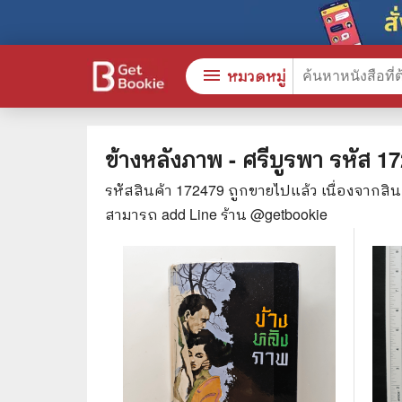
menu
หมวดหมู่
ข้างหลังภาพ - ศรีบูรพา
รหัส
17
รหัสสินค้า
172479
ถูกขายไปแล้ว เนื่องจากสิ
หนังสือทั้งหมด
🎓 การ
สามารถ add Line ร้าน @getbookie
stars
สินค้าใช้เฉพาะแต้มเท่านั้น
⚖️ กฎห
💬 ภาษ
📚 หนังสือทั่วไป
💉 การ
😁 จิตวิทยา พัฒนาตนเอง
👮‍♀️ ค
👔 ธุรกิจ เศรษฐศาสตร์
🏫 หนัง