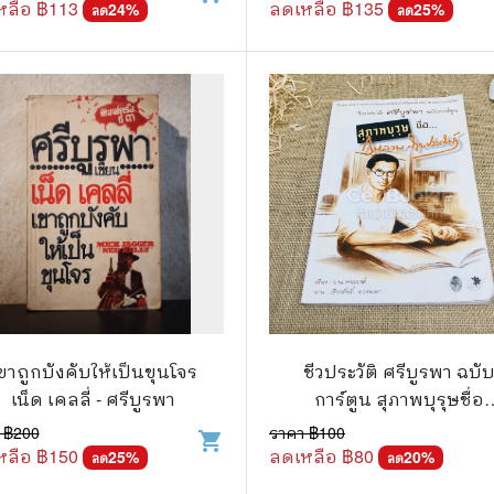
หลือ ฿
113
ลดเหลือ ฿
135
24
%
25
%
ลด
ลด
ขาถูกบังคับให้เป็นขุนโจร
ชีวประวัติ ศรีบูรพา ฉบั
เน็ด เคลลี่ - ศรีบูรพา
การ์ตูน สุภาพบุรุษชื่อ
กุหลาบ สายประดิษฐ์
 ฿
200
ราคา ฿
100
shopping_cart
หลือ ฿
150
ลดเหลือ ฿
80
25
%
20
%
ลด
ลด