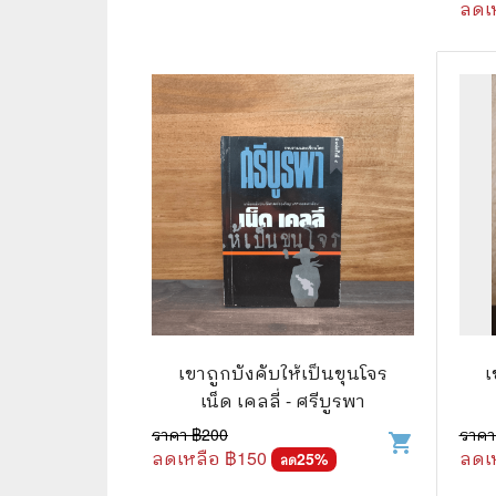
ลดเ
⛺ ผจญภัย
😀 ตลก สนุกสนาน
นิยาย วรรณกรรม
เขาถูกบังคับให้เป็นขุนโจร
เ
เน็ด เคลลี่ - ศรีบูรพา
ราคา ฿
200
ราคา
shopping_cart
ลดเหลือ ฿
150
ลดเ
25
%
ลด