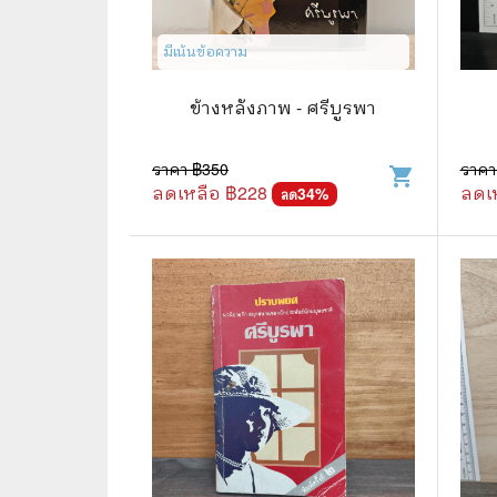
📜 ประวัติศาสตร์
👩‍🏫 
มีเน้นข้อความ
👤 ประวัติบุคคล ประสบการณ์ชีวิต
การศึ
ข้างหลังภาพ - ศรีบูรพา
🌠 โหราศาสตร์ การทำนาย
☸️ ธรรมะ ศาสนา ปรัชญา
😼 หนัง
ราคา ฿
350
ราคา
shopping_cart
ลดเหลือ ฿
228
ลดเ
34
%
ลด
🏙️ การเมือง สังคมศาสตร์
📚 การ์
🪦 งานศพ อนุสรณ์ต่างๆ
📗 การ์
🧳 ท่องเที่ยว ประสบการณ์ท่องเที่ยว
👨‍❤️‍👨 
💃 งานอดิเรก อาชีพ
🕰️ การ
สารคดี
❤️ รัก
🌎 สารคดี ความรู้รอบตัว
🎭 ดราม่
💎 เพชร พลอย อัญมณี
💀 ผี 