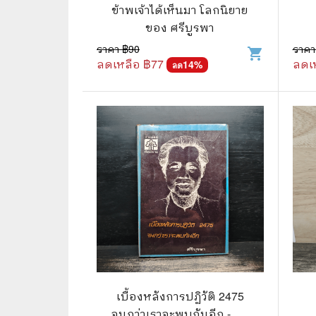
🦄 วรรณกรรม นิยาย เรื่องสั้น
👩 สนพ
ข้าพเจ้าได้เห็นมา โลกนิยาย
ของ ศรีบูรพา
🐇 เรื่องสั้น
☘️ สนพ.
ราคา ฿
90
ราคา
shopping_cart
🛖 วรรณคดีไทย นิทานพื้นบ้าน
🔵 สนพ
ลดเหลือ ฿
77
ลดเ
14
%
ลด
👩‍🦳 นิยายไทยรุ่นเก่า
🏳️‍🌈 ส
🏵️ บทกวี บทกลอน
🟩 สน
🏞️ นิยายภาพ
☀️ สนพ.
👨‍❤️‍👨 นิยายวาย นิยายยูริ
🟦 สนพ.
✍️ นิยายฟิคชั่น
⭕ สนพ.
🌏 นิยายแปล
🔴 สนพ
🏰 วรรณกรรมเยาวชน
🔲 สนพ
🦄 แฟนตาซี
💜 สนพ
เบื้องหลังการปฏิวัติ 2475
จนกว่าเราจะพบกันอีก - ศรี
🛸 ไซไฟ วิทยาศาสตร์
การ์ตู