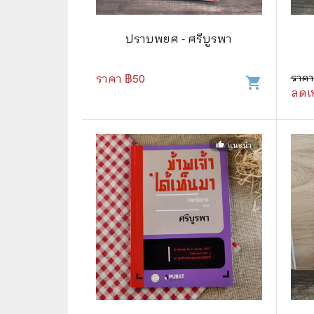
🛸 วิทยาศาสตร์ คณิตศาสตร์
🐾 เกี่ย
🌾 พืช สัตว์
🎻 การ
ปราบพยศ - ศรีบูรพา
🥘 อาหาร สุขภาพ ความงาม
🍳 การ
ราคา ฿
50
ราคา
shopping_cart
ลดเ
👪 ครอบครัว การเลี้ยงลูก
🕵️‍♀️ 
🏡 บ้านและสวน
แนะนำ
thumb_up
🎸 ดนตรี ภาพยนตร์
⚽ การ์
⚽ กีฬา เกม
😀 ตล
👸 นางงาม
🔮 แฟน
🖥️ คอมพิวเตอร์ เทคโนโลยี
🧗‍♂️ ผจ
หนังสือทั่วไป พ็อกเก็ตบุ๊ค
👽 ไซไฟ
☠️ การ์