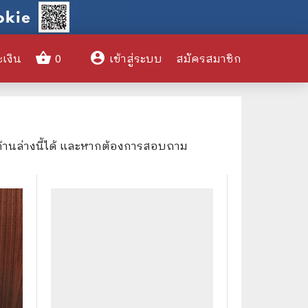
shopping_basket
account_circle
ะเงิน
0
เข้าสู่ระบบ
สมัครสมาชิก
clear
ด้านล่างนี้ได้ และหากต้องการสอบถาม
🌎 International Books
🎨 Art and Design
🤹‍♀️ Humor & Entertainment
🏝️ Survival & Emergency
Preparedness
🦸‍♂️ Comics & Graphic Novels
🏺 Historical & Political