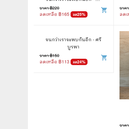
บูรพา
ราคา ฿
220
ราคา
shopping_cart
🌟 นิยายไลท์โนเวล
การ์ตูน
ลดเหลือ ฿
165
ลดเ
25
%
ลด
🏺 อิงประวัติศาสตร์
หนังสือ
🏮 นิยายจีน
กล่อง 
จนกว่าเราจะพบกันอีก - ศรี
🌞 นิยายแจ่มใส
หนังสือ
บูรพา
ราคา ฿
150
❤️ รัก โรแมนติก
shopping_cart
ลดเหลือ ฿
113
24
%
ลด
❤️‍🔥❤️‍🔥 นิยายรัก ราคาถูกสุด
🐲 หนัง
💀 ผี สยองขวัญ ระทึกขวัญ
🪐 ความ
🎭 ดราม่า ชีวิต
🐲 นิท
🌔 ลึกลับ
🔍 สืบสวน สอบสวน
ราคา
⚔️ แอ็คชั่น ต่อสู้