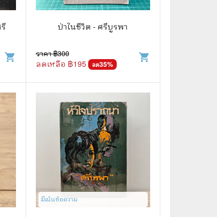
🧒 Children's Books
👪 Family and Relationships
รี
ป่าในชีวิต - ศรีบูรพา
ัก
🐕‍🦺 Animals
ราคา ฿
300
shopping_cart
shopping_cart
ลดเหลือ ฿
195
🏛️ Politics & Government
35
%
ลด
⚙️ Engineering & Transportation
⚖️ Law
👤 Biography
🍸 Food and Drink
💃 Hobbies and Collectibles
🖋️ Literature and Fiction
มีเน้นข้อความ
🧳 Travel Literature