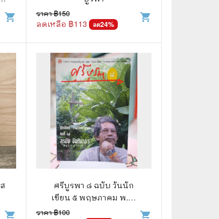
ราคา ฿
150
shopping_cart
shopping_cart
ลดเหลือ ฿
113
24
%
ลด
📅 สินค้าอื่นๆ
📒 สมุดบันทึก
🎥 ของสะสมจากหนังและการ์ตูน
📅 ปฏิทินเก่า
อื่นๆ
รส
ศรีบูรพา ๘ ฉบับ วันนัก
เขียน ๕ พฤษภาคม พ.ศ.
๒๕๔๙
ราคา ฿
100
shopping_cart
shopping_cart