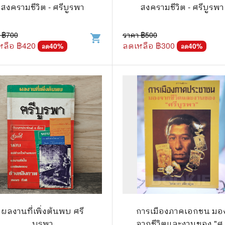
.ยอดธิดา
ไอทีและเทคโนโลยี
สงครามชีวิต - ศรีบูรพา
สงครามชีวิต - ศรีบูรพา
รักพิมพ์ Luckpim
นิตยสารเก่าราคาถูก
 ฿
700
ราคา ฿
500
shopping_cart
.Phoenix Next
นางงามและการประกวด
หลือ ฿
420
ลดเหลือ ฿
300
40
%
40
%
ลด
ลด
นพ.หมึกจีน
พ.บงกช
วิบูลย์กิจ
เนชั่น
สยามอินเตอร์
.บูรพัฒน์
.Zenshu
.Bly
ผลงานที่เพิ่งต้นพบ ศรี
การเมืองภาคเอกชน มอ
บูรพา
จากชีวิตและงานของ "ศร
นรายเดือน รายสัปดาห์