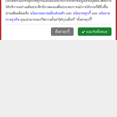
เว็บไซต์ร้านเก็ทบุ๊คกี้ใช้คุกกี้และมีนโยบายการรักษาข้อมูลส่วนบุคคล เพื่อการ
shopping_cart
shopping_cart
ให้บริการอย่างเต็มประสิทธิภาพและเพื่อประสบการณ์การใช้งานที่ดียิ่งขึ้น
อ่านเพิ่มเติมคลิก
นโยบายความเป็นส่วนตัว
และ
นโยบายคุกกี้
และ
นโยบาย
ทางธุรกิจ
คุณสามารถแก้ไขการตั้งค่าได้ทุกเมื่อที่ "ตั้งค่าคุกกี้"
หน้าแรก
ตะกร้า (
0
)
เมนูลูกค้า
home
shopping_basket
face
ตั้งค่าคุกกี้
✔️ ยอมรับทั้งหมด
เดวิด คอปเปอร์ฟืลด์ ผู้ไม่
ภาษาอังกฤษแบบง่ายๆ
ยอมแพ้โชคชะตา Oxford
ถามตอบได้ทุก
Bookworms Stage 5
สถานการณ์ - David G.
ราคา ฿
50
ราคา ฿
20
Moore
shopping_cart
shopping_cart