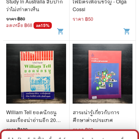
Study in Australia สิบปาก
ไฟมิตรเพื่อนขวัญ - Olga
ว่าไม่เท่าตาเห็น
Cossi
ราคา ฿
80
ราคา ฿
50
ลดเหลือ ฿
68
15
%
ลด
shopping_cart
shopping_cart
William Tell ยอดนักธนู
สาระน่ารู้เกี่ยวกับการ
และเรื่องน่าอ่านอีก 20
ศึกษาต่างประเทศ
เรื่อง ภาษาอังกฤษ-ไทย -
ราคา ฿
100
ราคา ฿
30
วันทิพย์ สินสูงสุด
ลดเหลือ ฿
80
20
%
ลด