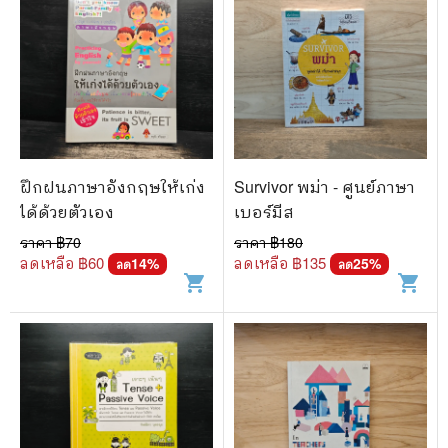
ฝึกฝนภาษาอังกฤษให้เก่ง
Survivor พม่า - ศูนย์ภาษา
ได้ด้วยตัวเอง
เบอร์มีส
ราคา ฿
70
ราคา ฿
180
ลดเหลือ ฿
60
ลดเหลือ ฿
135
14
%
25
%
ลด
ลด
shopping_cart
shopping_cart