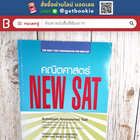
menu
หมวดหมู่
search
หมวดหมู่สินค้า
clear
หนังสือทั้งหมด
stars
สินค้าใช้เฉพาะแต้มเท่านั้น
📚 หนังสือทั่วไป
🦄 วรรณกรรม นิยาย เรื่องสั้น
🎓 การศึกษา
😼 หนังสือการ์ตูน