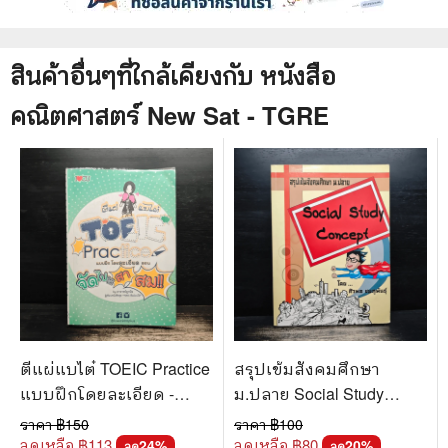
สินค้าอื่นๆที่ใกล้เคียงกับ
หนังสือ
คณิตศาสตร์ New Sat - TGRE
ตีแผ่แบไต๋ TOEIC Practice
สรุปเข้มสังคมศึกษา
แบบฝึกโดยละเอียด -
ม.ปลาย Social Study
อาจารย์ลูกปัด
Concept - ศิวพล ชมภูพันธุ์
ราคา ฿
150
ราคา ฿
100
ลดเหลือ ฿
113
ลดเหลือ ฿
80
24
%
20
%
ลด
ลด