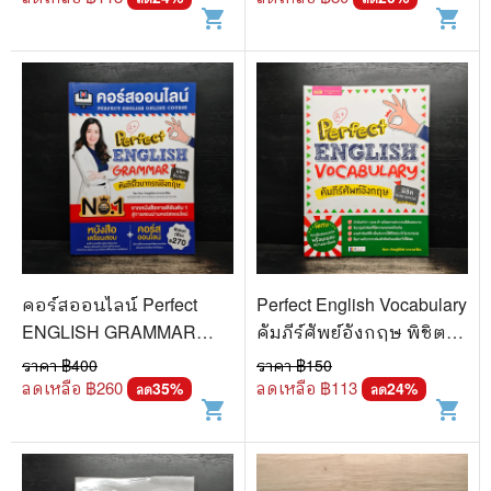
shopping_cart
shopping_cart
คอร์สออนไลน์ Perfect
Perfect English Vocabulary
ENGLISH GRAMMAR
คัมภีร์ศัพย์อังกฤษ พิชิต
คัมภีร์ไวยากรณ์อังกฤษ
ทุกสถานการณ์ - ภัทรา
ราคา ฿
400
ราคา ฿
150
พิชิตข้อสอบ - ภัทรา ภัทร
ภัทรภูรีรักษ์
ลดเหลือ ฿
260
ลดเหลือ ฿
113
35
%
24
%
ลด
ลด
shopping_cart
shopping_cart
ภูรีรักษ์