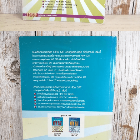
🐲 หนังสือเด็ก
📕 นิตยสาร
🌎 International Books
🎲 Board Game
📅 สินค้าอื่นๆ