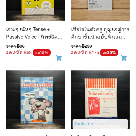
เจาะๆ เน้นๆ Tense +
เชื่อใจในตัวครู กุญแจสู่การ
Passive Voice - ทิพย์ธิดา
ศึกษาชั้นนำฉบับฟินแลนด์
บุตรฉุย
- Pasi Sahlberg & Timothy
ราคา ฿
80
ราคา ฿
250
D. Walker
ลดเหลือ ฿
68
ลดเหลือ ฿
175
15
%
30
%
ลด
ลด
shopping_cart
shopping_cart
สันเย็บแม็ก