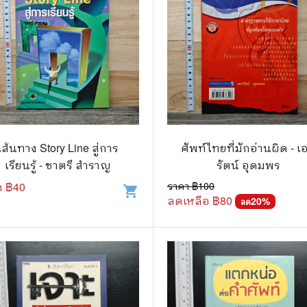
เส้นทาง Story Line สู่การ
ศัพท์ไทยที่มักอ่านผิด - เ
เรียนรู้ - ชาตรี สำราญ
รัตน์ อุดมพร
า ฿
40
ราคา ฿
100
shopping_cart
ลดเหลือ ฿
80
20
%
ลด