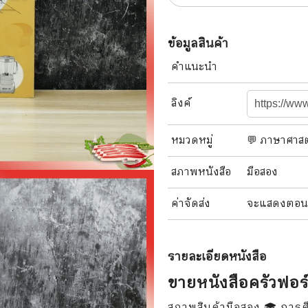
แนะแนวการศึกษา
🤡 เรื่องสั้น ขำขัน
กษาและการสอน
🎨 ศิลปะและการออกแบบ
ข้อมูลสินค้า
คำแนะนำ
🎸 ดนตรี
สือการ์ตูน
🩱 แฟชั่น
ลิงค์
ตูนชุด
🔭 วิทยาศาสตร์
หมวดหมู่
💬 ภาษาศาสต
ตูนเล่มเดียวจบ
🕰️ ประวัติศาสตร์
สภาพ
หนังสือ
มือสอง
การ์ตูนวาย การ์ตูนยูริ
⛪ ศาสนา
ค่าจัดส่ง
จะแสดงตอนสั่
์ตูนยุคเก่า
🏙️ การเมือง
 โรแมนติก
⚽ กีฬา
รายละเอียด
หนังสือ
า ชีวิต เรื่องจริง
🎞️ ภาพยนตร์
ขายหนังสือครัวฟอร์
สยองขวัญ ระทึกขวัญ
โมเดล
สภาพสินค้ามือสอง 🎓 การศึ