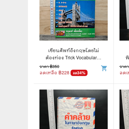
เขียนศัพท์อังกฤษโดยไม่
ต้องท่อง Trick Vocabulary -
พ
จารุพงศ์ เพ็งเกลี้ยง
ราคา ฿
350
ราคา
shopping_cart
ลดเหลือ ฿
228
ลดเ
34
%
ลด