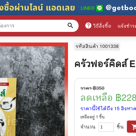
search
help
วิธีสั่งซื้อ
แจ้งชำร
หมวดหมู่สินค้า
รหัสสินค้า
1001338
ครัวฟอร์คิดส์ 
ศึกษา
📕 นิตยสาร
มาย
📺 เรื่องย่อละครโทรทัศน์
ราคา ฿
350
าศาสตร์
นิตยสารดารารุ่นเก่า
ลดเหลือ ฿
22
แพทย์
แฟนคลับดารา
ราคานี้ใช้ได้ถึง
15 สิงหา
เหลืออยู่
1
ชิ้น
ู่มือเตรียมสอบราชการ
เรื่องย่อซีรี่ย์ต่างประเทศ
จำนวน
ชิ้น
shopping
สือเรียน
🌍 ทั่วไปและวาไรตี้