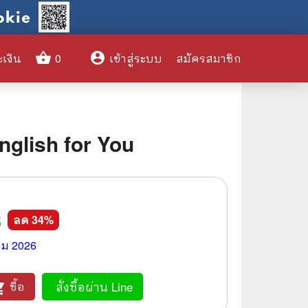
shopping_basket
account_circle
ะเงิน
0
เข้าสู่ระบบ
สมัครสมาชิก
clear
English for You
🌎 International Books
🎨 Art and Design
8
🤹‍♀️ Humor & Entertainment
ลด
34
%
🏝️ Survival & Emergency
คม 2026
Preparedness
🦸‍♂️ Comics & Graphic Novels
สั่งซื้อผ่าน Line
ซื้อ
_cart
🏺 Historical & Political