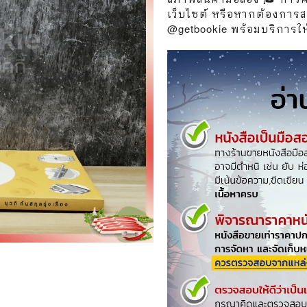
วกับสัตว์
Gossip ดารา
เว็บไซต์ หรือหากต้องการส
@getbookie พร้อมบริการให้เ
์ตูนดนตรี
👙 เซ็กซี่
์ตูนทำอาหาร
วัยรุ่น
สืบสวน สอบสวน
🥘 อาหาร
⚔️ ต่อสู้ แอ๊คชั่น
💄 สุขภาพและความงาม
ตูนกีฬา
🏠 แต่งบ้าน
ก
🧳 ท่องเที่ยว
ตาซี
คู่มือเฉลยเกม
ญภัย ท่องเที่ยว
เกษตรและธรรมชาติ
แม่และเด็ก
ตูนผีไทย
ภาษาศาสตร์