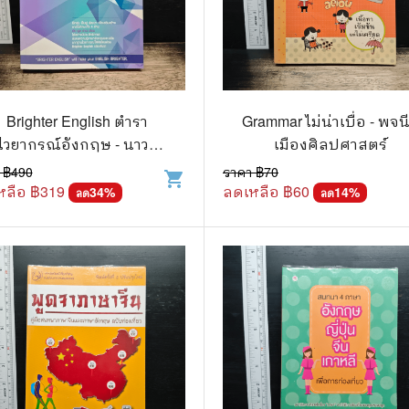
Brighter English ตำรา
Grammar ไม่น่าเบื่อ - พจนี
ไวยากรณ์อังกฤษ - นาวา
เมืองศิลปศาสตร์
อากาศเอก (พิเศษ) บุญ
 ฿
490
ราคา ฿
70
shopping_cart
ทรง สุวัตถี
หลือ ฿
319
ลดเหลือ ฿
60
34
%
14
%
ลด
ลด