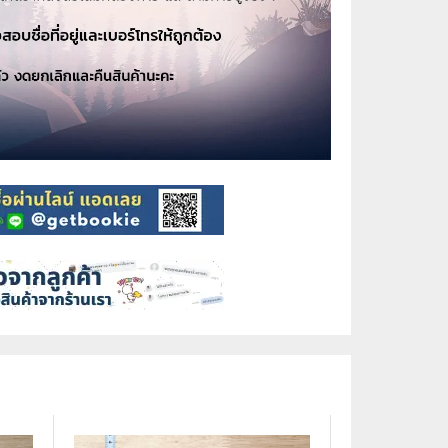
⚽ Sports
🎲 Board Game
2️⃣ Used Board Game บอร์ดเกมมือ
สอง
🎉 Party
🧠 Strategy
🪅 Family
♟️ Abstract
บอร์ดเกมแปลไทย
บอร์ดเกมโดยคนไทย
🎴 Card Sleeves ซองใส่การ์ด
Board Game