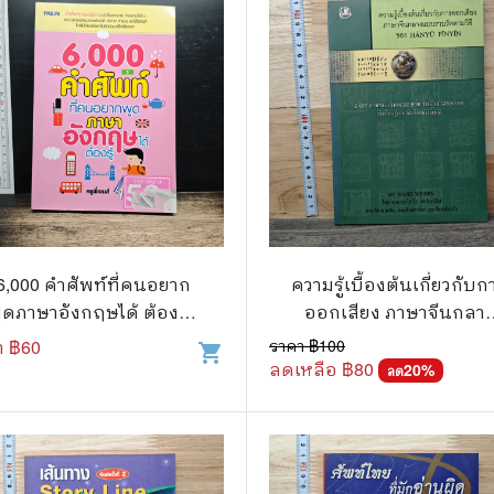
แก๊ก
การ์ตูนภาษาญี่ปุ่น
BOXSET การ์ตูน
การ์ตูน
สือเด็ก
6,000 คำศัพท์ที่คนอยาก
ความรู้เบื้องต้นเกี่ยวกับก
รู้สำหรับเด็ก
ูดภาษาอังกฤษได้ ต้องรู้ -
ออกเสียง ภาษาจีนกลา
ครูพี่เจมส์
แบบรวบรัดตามวิธีของ
า ฿
60
ราคา ฿
100
าน
shopping_cart
Hanyu Pinyin
ลดเหลือ ฿
80
20
%
ลด