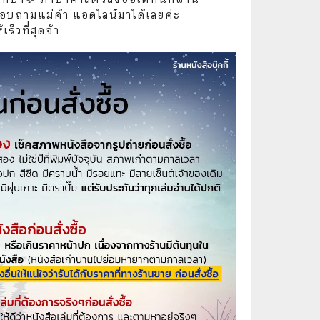
🧒 Children's Books
อบถามแม่ค้า แอดไลน์มาได้เลยค่ะ
ร็วที่สุดจ้า
👪 Family and Relationships
🐕‍🦺 Animals
🏛️ Politics & Government
⚙️ Engineering & Transportation
⚖️ Law
👤 Biography
🍸 Food and Drink
💃 Hobbies and Collectibles
🖋️ Literature and Fiction
🧳 Travel Literature