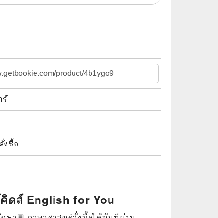
🌠 Astrology
⛪ Religion
🧏‍♀️ Languages
🪐 Science & Math
🏋️‍♂️ Health and Well-Being
ร์
🤳 Social Science
😊 Self-Enrichment
งซื้อ
👔 Business and Economics
🖥️ Computers & Technology
🧑‍🏫 Education & Teaching
คิดส์ English for You
🎶 Music & Movie
กษา💬 ภาษาศาสตร์สั่งซื้อได้ทันทีผ่าน