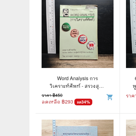
🌟 นิยายไลท์โนเวล
การ์ตูน
🏺 อิงประวัติศาสตร์
หนังสือ
🏮 นิยายจีน
กล่อง 
🌞 นิยายแจ่มใส
หนังสือ
❤️ รัก โรแมนติก
❤️‍🔥❤️‍🔥 นิยายรัก ราคาถูกสุด
🐲 หนัง
Word Analysis การ
💀 ผี สยองขวัญ ระทึกขวัญ
🪐 ความ
วิเคราะห์ศัพท์ - สรวงสุดา
พ
สมสกุล
ราคา ฿
450
ราค
🎭 ดราม่า ชีวิต
🐲 นิท
shopping_cart
ลดเหลือ ฿
293
34
%
ลด
🌔 ลึกลับ
🔍 สืบสวน สอบสวน
⚔️ แอ็คชั่น ต่อสู้