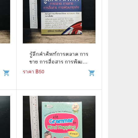
รู้ลึกคำศัพท์การตลาด การ
ขาย การสื่อสาร การพัฒนา
ธุรกิจ - สุรีรัตน์ ทองอินทร์
ราคา ฿
50
shopping_cart
shopping_cart