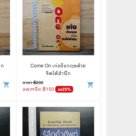
อก
Come On เก่งอังกฤษด้วย
จิตใต้สำนึก
ราคา ฿
200
shopping_cart
shopping_cart
ลดเหลือ ฿
150
25
%
ลด