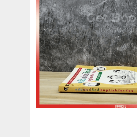
🛸 วิทยาศาสตร์ คณิตศาสตร์
🐾 เกี่ย
🌾 พืช สัตว์
🎻 การ
🥘 อาหาร สุขภาพ ความงาม
🍳 การ
👪 ครอบครัว การเลี้ยงลูก
🕵️‍♀️ 
🏡 บ้านและสวน
🎸 ดนตรี ภาพยนตร์
⚽ การ์
⚽ กีฬา เกม
😀 ตล
👸 นางงาม
🔮 แฟน
🖥️ คอมพิวเตอร์ เทคโนโลยี
🧗‍♂️ ผจ
หนังสือทั่วไป พ็อกเก็ตบุ๊ค
👽 ไซไฟ
☠️ การ์