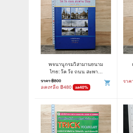
⛺ ผจญภัย
😀 ตลก สนุกสนาน
นิยาย วรรณกรรม
พจนานุกรมวิสามานยนาม
ไทย: วัด วัง ถนน สะพาน
ป้อม - กนกวลี ชูชัยยะ
ราคา ฿
800
ราค
shopping_cart
ลดเหลือ ฿
480
40
%
ลด