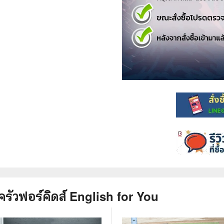
.ยอดธิดา
ไอทีและเทคโนโลยี
รักพิมพ์ Luckpim
นิตยสารเก่าราคาถูก
.Phoenix Next
นางงามและการประกวด
นพ.หมึกจีน
พ.บงกช
วิบูลย์กิจ
เนชั่น
สยามอินเตอร์
.บูรพัฒน์
.Zenshu
ครัวฟอร์คิดส์ English for You
.Bly
นรายเดือน รายสัปดาห์