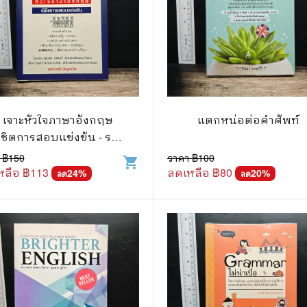
เจาะหัวใจภาษาอังกฤษ
แตกหน่อต่อคำศัพท์
ิชิตการสอบแข่งขัน - รสริ
นทร์ บัญชาทัพ
 ฿
150
ราคา ฿
100
shopping_cart
หลือ ฿
113
ลดเหลือ ฿
80
24
%
20
%
ลด
ลด