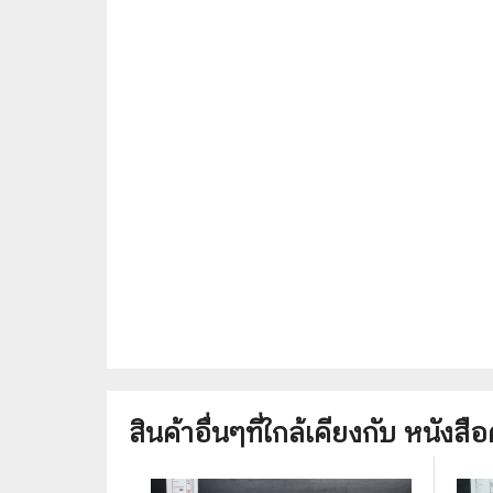
🦄 วรรณกรรม นิยาย เรื่องสั้น
👩 สนพ
🐇 เรื่องสั้น
☘️ สนพ.
🛖 วรรณคดีไทย นิทานพื้นบ้าน
🔵 สนพ
👩‍🦳 นิยายไทยรุ่นเก่า
🏳️‍🌈 ส
🏵️ บทกวี บทกลอน
🟩 สน
🏞️ นิยายภาพ
☀️ สนพ.
👨‍❤️‍👨 นิยายวาย นิยายยูริ
🟦 สนพ.
✍️ นิยายฟิคชั่น
⭕ สนพ.
🌏 นิยายแปล
🔴 สนพ
🏰 วรรณกรรมเยาวชน
🔲 สนพ
สินค้าอื่นๆที่ใกล้เคียงกับ
หนังสือ
🦄 แฟนตาซี
💜 สนพ
🛸 ไซไฟ วิทยาศาสตร์
การ์ตู