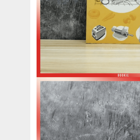
📜 ประวัติศาสตร์
👩‍🏫 
👤 ประวัติบุคคล ประสบการณ์ชีวิต
การศึ
🌠 โหราศาสตร์ การทำนาย
☸️ ธรรมะ ศาสนา ปรัชญา
😼 หนัง
🏙️ การเมือง สังคมศาสตร์
📚 การ์
🪦 งานศพ อนุสรณ์ต่างๆ
📗 การ์
🧳 ท่องเที่ยว ประสบการณ์ท่องเที่ยว
👨‍❤️‍👨 
💃 งานอดิเรก อาชีพ
🕰️ การ
สารคดี
❤️ รัก
🌎 สารคดี ความรู้รอบตัว
🎭 ดราม่
💎 เพชร พลอย อัญมณี
💀 ผี 