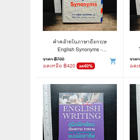
คำคล้ายในภาษาอังกฤษ
English Synonyms -
ร.ท.นิพนธ์ กาบสลับพล
ราคา ฿
700
ราคา
shopping_cart
ลดเหลือ ฿
420
ลดเ
40
%
ลด