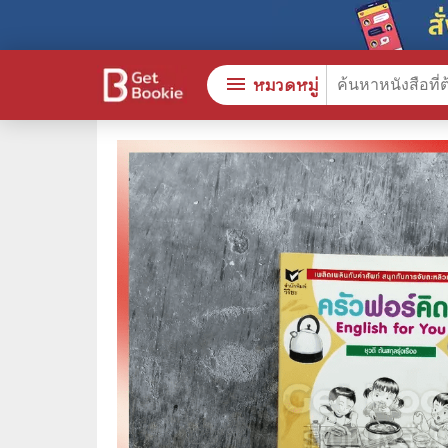
menu
หมวดหมู่
หนังสือทั้งหมด
🎓 การ
stars
สินค้าใช้เฉพาะแต้มเท่านั้น
⚖️ กฎห
💬 ภาษ
📚 หนังสือทั่วไป
💉 การ
😁 จิตวิทยา พัฒนาตนเอง
👮‍♀️ ค
👔 ธุรกิจ เศรษฐศาสตร์
🏫 หนัง