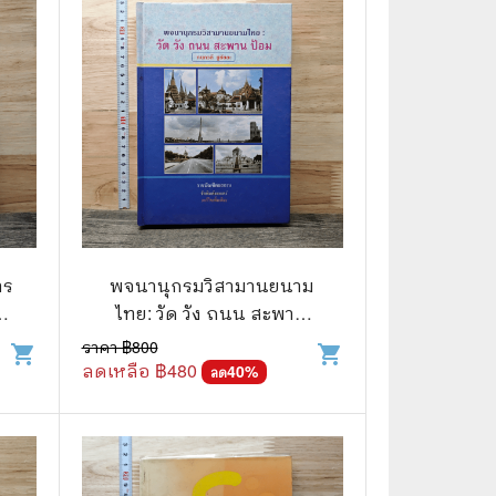
📅 สินค้าอื่นๆ
📒 สมุดบันทึก
🎥 ของสะสมจากหนังและการ์ตูน
📅 ปฏิทินเก่า
อื่นๆ
าร
พจนานุกรมวิสามานยนาม
ง
ไทย: วัด วัง ถนน สะพาน
ป้อม - กนกวลี ชูชัยยะ
ราคา ฿
800
shopping_cart
shopping_cart
ลดเหลือ ฿
480
40
%
ลด