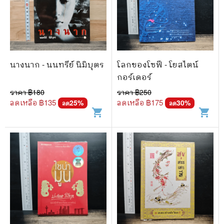
นางนาก - นนทรีย์ นิมิบุตร
โลกของโซฟี - โยสไตน์
กอร์เดอร์
ราคา ฿
180
ราคา ฿
250
ลดเหลือ ฿
135
ลดเหลือ ฿
175
25
%
30
%
ลด
ลด
shopping_cart
shopping_cart