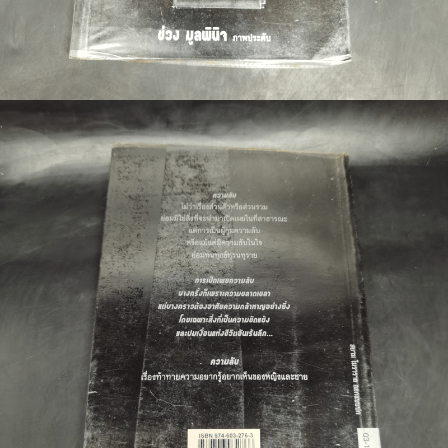
🐲 หนังสือเด็ก
📕 นิตยสาร
🌎 International Books
🎲 Board Game
📅 สินค้าอื่นๆ