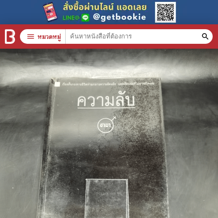
menu
หมวดหมู่
search
หมวดหมู่สินค้า
clear
หนังสือทั้งหมด
stars
สินค้าใช้เฉพาะแต้มเท่านั้น
📚 หนังสือทั่วไป
🦄 วรรณกรรม นิยาย เรื่องสั้น
🎓 การศึกษา
😼 หนังสือการ์ตูน