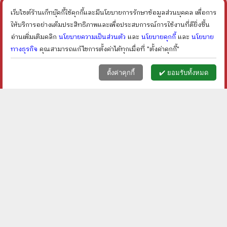
ราคา ฿
100
ราคา ฿
150
ลดเหลือ ฿
80
ลดเหลือ ฿
113
20
%
24
%
เว็บไซต์ร้านเก็ทบุ๊คกี้ใช้คุกกี้และมีนโยบายการรักษาข้อมูลส่วนบุคคล เพื่อการ
ลด
ลด
shopping_cart
shopping_cart
ให้บริการอย่างเต็มประสิทธิภาพและเพื่อประสบการณ์การใช้งานที่ดียิ่งขึ้น
อ่านเพิ่มเติมคลิก
นโยบายความเป็นส่วนตัว
และ
นโยบายคุกกี้
และ
นโยบาย
ทางธุรกิจ
คุณสามารถแก้ไขการตั้งค่าได้ทุกเมื่อที่ "ตั้งค่าคุกกี้"
หน้าแรก
ตะกร้า (
0
)
เมนูลูกค้า
home
shopping_basket
face
ตั้งค่าคุกกี้
✔️ ยอมรับทั้งหมด
โตขึ้นผมอยากเป็นหมา -
ความทรงจำสีเทา - dp
โยโกะ คิตายามะ
ราคา ฿
120
ราคา ฿
80
ลดเหลือ ฿
96
ลดเหลือ ฿
68
20
%
15
%
ลด
ลด
shopping_cart
shopping_cart