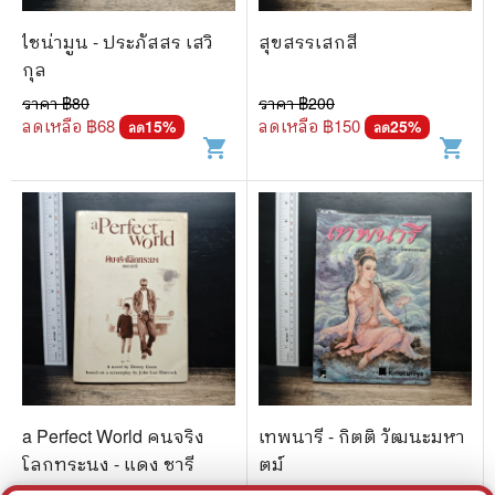
ไชน่ามูน - ประภัสสร เสวิ
สุขสรรเสกสี
กุล
ราคา ฿
80
ราคา ฿
200
ลดเหลือ ฿
68
ลดเหลือ ฿
150
15
%
25
%
ลด
ลด
shopping_cart
shopping_cart
a Perfect World คนจริง
เทพนารี - กิตติ วัฒนะมหา
โลกทระนง - แดง ชารี
ตม์