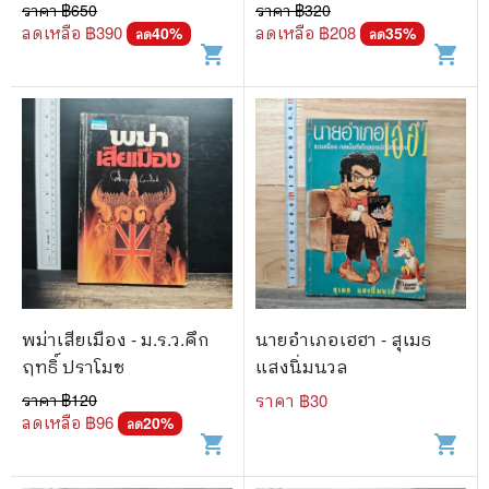
ราคา ฿
650
ราคา ฿
320
ลดเหลือ ฿
390
ลดเหลือ ฿
208
40
%
35
%
ลด
ลด
shopping_cart
shopping_cart
พม่าเสียเมือง - ม.ร.ว.คึก
นายอำเภอเฮฮา - สุเมธ
ฤทธิ์ ปราโมช
แสงนิ่มนวล
ราคา ฿
120
ราคา ฿
30
ลดเหลือ ฿
96
20
%
ลด
shopping_cart
shopping_cart