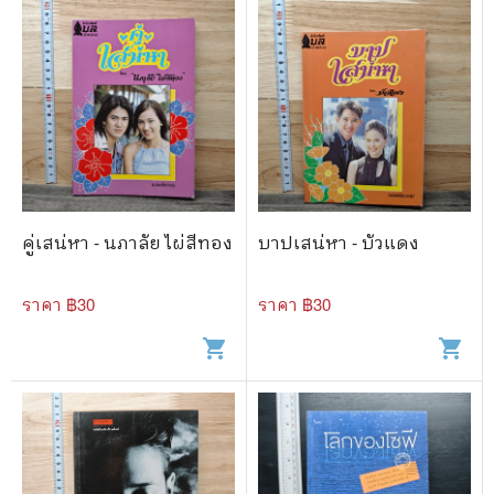
คู่เสน่หา - นภาลัย ไผ่สีทอง
บาปเสน่หา - บัวแดง
ราคา ฿
30
ราคา ฿
30
shopping_cart
shopping_cart