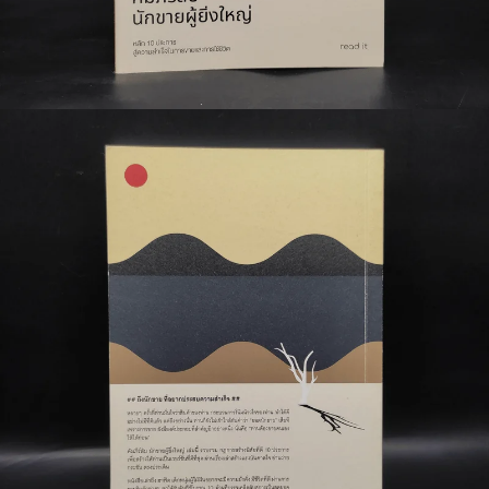
🐲 หนังสือเด็ก
📕 นิตยสาร
🌎 International Books
🎲 Board Game
📅 สินค้าอื่นๆ