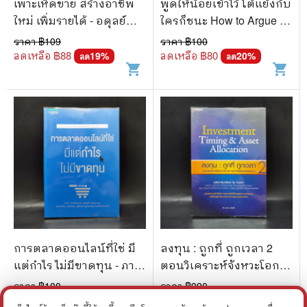
เพาะเห็ดขาย สร้างอาชีพ
พูดให้น้อยเข้าไว้ โต้แย้งกับ
ใหม่ เพิ่มรายได้ - อดุลย์
ใครก็ชนะ How to Argue -
รัตนมั่นเกษม
Jonathan Herring
ราคา ฿
109
ราคา ฿
100
ลดเหลือ ฿
88
ลดเหลือ ฿
80
19
%
20
%
ลด
ลด
shopping_cart
shopping_cart
การตลาดออนไลน์ที่ใช่ มี
ลงทุน : ถูกที่ ถูกเวลา 2
แต่กำไร ไม่มีขาดทุน - ภาวุธ
ตอนวิเคราะห์จังหวะโอกาส
พงษ์วิทยภานุ, ดร. สุธาทิพ
และการจัดพอร์ตลงทุน -
ราคา ฿
100
ราคา ฿
990
ยุทธโยธิน
อนุชา กุลวิสุทธิ์
ลดเหลือ ฿
80
ลดเหลือ ฿
594
20
%
40
%
ลด
ลด