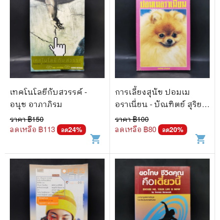
เทคโนโลยีกับสวรรค์ -
การเลี้ยงสุนัข ปอมเม
อนุช อาภาภิรม
อราเนี่ยน - บัณฑิตย์ สุริย
พันธ์
ราคา ฿
150
ราคา ฿
100
ลดเหลือ ฿
113
ลดเหลือ ฿
80
24
%
20
%
ลด
ลด
shopping_cart
shopping_cart