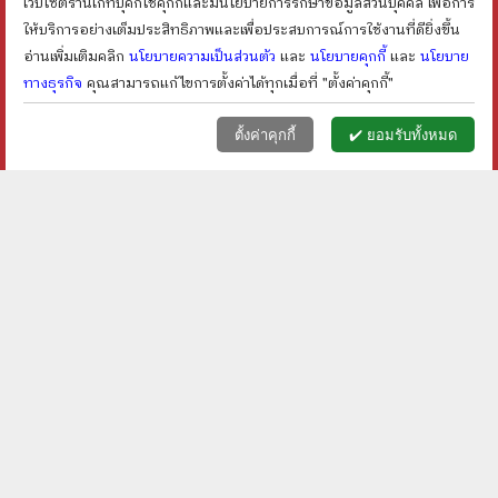
เว็บไซต์ร้านเก็ทบุ๊คกี้ใช้คุกกี้และมีนโยบายการรักษาข้อมูลส่วนบุคคล เพื่อการ
shopping_cart
shopping_cart
ให้บริการอย่างเต็มประสิทธิภาพและเพื่อประสบการณ์การใช้งานที่ดียิ่งขึ้น
อ่านเพิ่มเติมคลิก
นโยบายความเป็นส่วนตัว
และ
นโยบายคุกกี้
และ
นโยบาย
ทางธุรกิจ
คุณสามารถแก้ไขการตั้งค่าได้ทุกเมื่อที่ "ตั้งค่าคุกกี้"
หน้าแรก
ตะกร้า (
0
)
เมนูลูกค้า
home
shopping_basket
face
ตั้งค่าคุกกี้
✔️ ยอมรับทั้งหมด
คนดังทะลุโลก ไอแซก นิว
รวยได้ไม่ต้องเอาถ่าน -
ตัน กับแอปเปิ้ล บันลือโลก
Robert Shemin
ราคา ฿
100
ราคา ฿
90
ลดเหลือ ฿
80
ลดเหลือ ฿
77
20
%
14
%
ลด
ลด
shopping_cart
shopping_cart