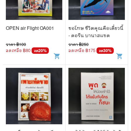
OPEN air Flight OA001
ขอโทษ ชีวิตคุณคือเดี๋ยวนี้
- ดอรีน บานาสแซด
ราคา ฿
100
ราคา ฿
250
ลดเหลือ ฿
80
ลดเหลือ ฿
175
20
%
30
%
ลด
ลด
shopping_cart
shopping_cart