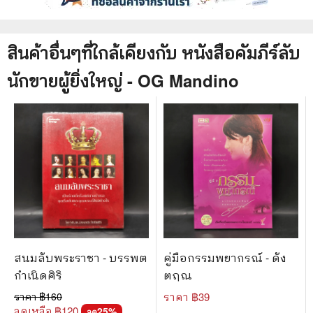
สินค้าอื่นๆที่ใกล้เคียงกับ
หนังสือ
คัมภีร์ลับ
นักขายผู้ยิ่งใหญ่ - OG Mandino
สนมลับพระราชา - บรรพต
คู่มือกรรมพยากรณ์ - ดัง
กำเนิดศิริ
ตฤณ
ราคา ฿
160
ราคา ฿
39
ลดเหลือ ฿
120
25
%
ลด