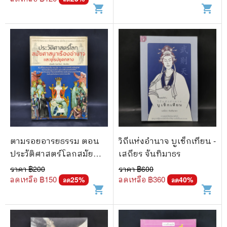
shopping_cart
shopping_cart
ตามรอยอารยธรรม ตอน
วิถีแห่งอำนาจ บูเช็กเทียน -
ประวัติศาสตร์โลกสมัย
เสถียร จันทิมาธร
ศาสนาเรืองอำนาจและ
ราคา ฿
200
ราคา ฿
600
ยุโรปยุคกลาง - อนันตชัย
ลดเหลือ ฿
150
ลดเหลือ ฿
360
25
%
40
%
ลด
ลด
shopping_cart
shopping_cart
จินดาวัฒน์