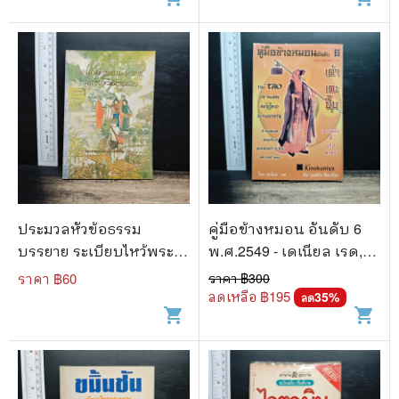
ประมวลหัวข้อธรรม
คู่มือข้างหมอน อันดับ 6
บรรยาย ระเบียบไหว้พระ
พ.ศ.2549 - เดเนียล เรด,
ก่อนนอน
พีระ บุญจริง
ราคา ฿
60
ราคา ฿
300
ลดเหลือ ฿
195
35
%
ลด
shopping_cart
shopping_cart