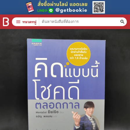
menu
หมวดหมู่
search
หมวดหมู่สินค้า
clear
หนังสือทั้งหมด
stars
สินค้าใช้เฉพาะแต้มเท่านั้น
📚 หนังสือทั่วไป
🦄 วรรณกรรม นิยาย เรื่องสั้น
🎓 การศึกษา
😼 หนังสือการ์ตูน