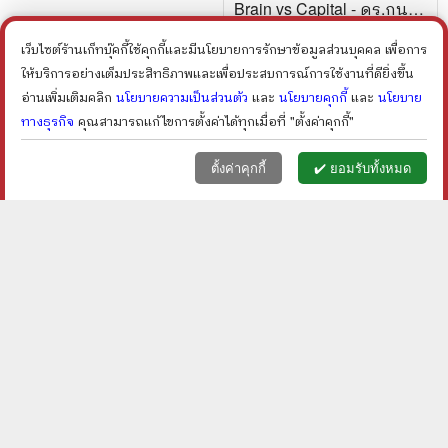
Brain vs Capital - ดร.กุน
เธอร์ ฟัลติน
ราคา ฿
30
ราคา ฿
70
เว็บไซต์ร้านเก็ทบุ๊คกี้ใช้คุกกี้และมีนโยบายการรักษาข้อมูลส่วนบุคคล เพื่อการ
ลดเหลือ ฿
60
14
%
ลด
ให้บริการอย่างเต็มประสิทธิภาพและเพื่อประสบการณ์การใช้งานที่ดียิ่งขึ้น
shopping_cart
shopping_cart
อ่านเพิ่มเติมคลิก
นโยบายความเป็นส่วนตัว
และ
นโยบายคุกกี้
และ
นโยบาย
ทางธุรกิจ
คุณสามารถแก้ไขการตั้งค่าได้ทุกเมื่อที่ "ตั้งค่าคุกกี้"
หน้าแรก
ตะกร้า (
0
)
เมนูลูกค้า
home
shopping_basket
face
ตั้งค่าคุกกี้
✔️ ยอมรับทั้งหมด
รู้จริงและเข้าใจ สุขภาพผู้
ชีวประวัติ นักปฏิวัติจีนผู้ยิ่ง
สูงวัยและภาวะสมองเสื่อม -
ใหญ่ ดร.ซุนยัดเซ็น - วัชระ
รศ.ดร.น.พ. วีรศักดิ์ เมือง
ชีวะโกเศรษฐ แปล
ราคา ฿
250
ราคา ฿
400
ไพศาล
ลดเหลือ ฿
175
ลดเหลือ ฿
260
30
%
35
%
ลด
ลด
shopping_cart
shopping_cart