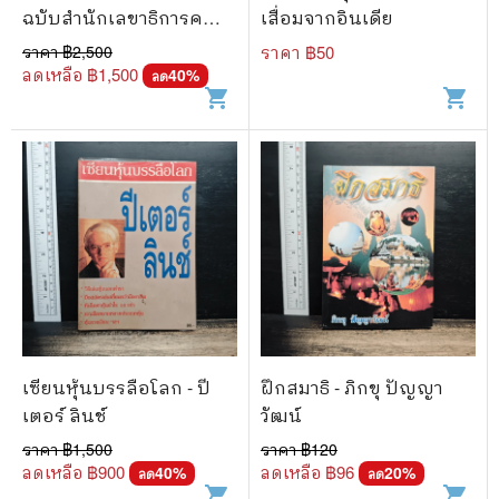
ฉบับสำนักเลขาธิการคณะ
เสื่อมจากอินเดีย
รัฐมนตรี พ.ศ.2523
ราคา ฿
2,500
ราคา ฿
50
ลดเหลือ ฿
1,500
40
%
ลด
shopping_cart
shopping_cart
เซียนหุ้นบรรลือโลก - ปี
ฝึกสมาธิ - ภิกขุ ปัญญา
เตอร์ ลินช์
วัฒน์
ราคา ฿
1,500
ราคา ฿
120
ลดเหลือ ฿
900
ลดเหลือ ฿
96
40
%
20
%
ลด
ลด
shopping_cart
shopping_cart