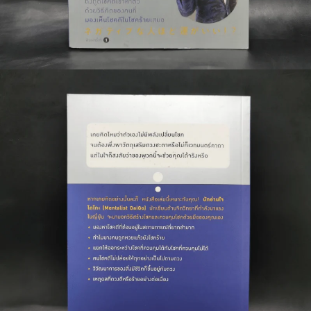
🐲 หนังสือเด็ก
📕 นิตยสาร
🌎 International Books
🎲 Board Game
📅 สินค้าอื่นๆ