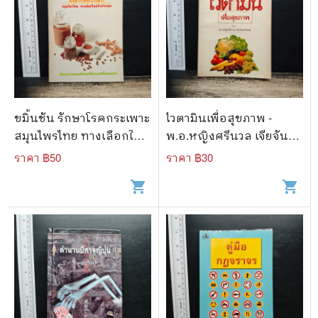
ขมิ้นชัน รักษาโรคกระเพาะ
ไวตามินเพื่อสุขภาพ -
สมุนไพรไทย ทางเลือกใหม่
พ.อ.หญิงศรีนวล เจียจันทร์
สำหรับคุณ
พงษ์
ราคา ฿
50
ราคา ฿
30
shopping_cart
shopping_cart