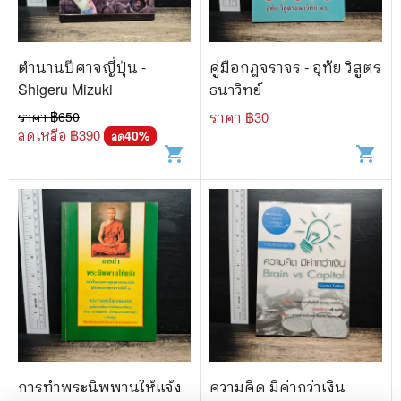
ตำนานปีศาจญี่ปุ่น -
คู่มือกฎจราจร - อุทัย วิสูตร
Shigeru Mizuki
ธนาวิทย์
ราคา ฿
650
ราคา ฿
30
ลดเหลือ ฿
390
40
%
ลด
shopping_cart
shopping_cart
การทำพระนิพพานให้แจ้ง
ความคิด มีค่ากว่าเงิน