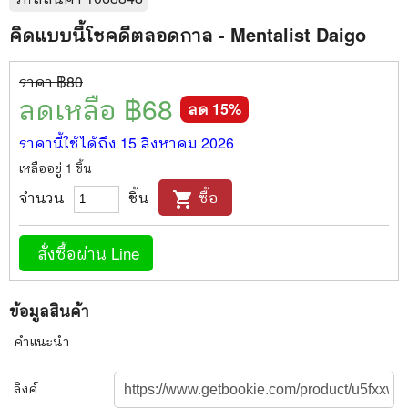
คิดแบบนี้โชคดีตลอดกาล - Mentalist Daigo
ราคา ฿
80
ลดเหลือ ฿
68
ลด
15
%
ราคานี้ใช้ได้ถึง
15 สิงหาคม 2026
เหลืออยู่
1
ชิ้น
จำนวน
ชิ้น
ซื้อ
shopping_cart
สั่งซื้อผ่าน Line
ข้อมูลสินค้า
คำแนะนำ
ลิงค์