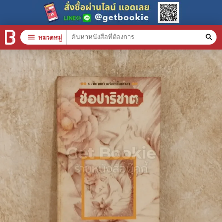
menu
หมวดหมู่
search
หมวดหมู่สินค้า
clear
หนังสือทั้งหมด
stars
สินค้าใช้เฉพาะแต้มเท่านั้น
📚 หนังสือทั่วไป
🦄 วรรณกรรม นิยาย เรื่องสั้น
🎓 การศึกษา
😼 หนังสือการ์ตูน