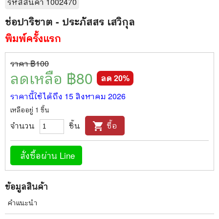
รหัสสินค้า
1002470
ช่อปาริชาต - ประภัสสร เสวิกุล
พิมพ์ครั้งแรก
ราคา ฿
100
ลดเหลือ ฿
80
ลด
20
%
ราคานี้ใช้ได้ถึง
15 สิงหาคม 2026
เหลืออยู่
1
ชิ้น
จำนวน
ชิ้น
ซื้อ
shopping_cart
สั่งซื้อผ่าน Line
ข้อมูลสินค้า
คำแนะนำ