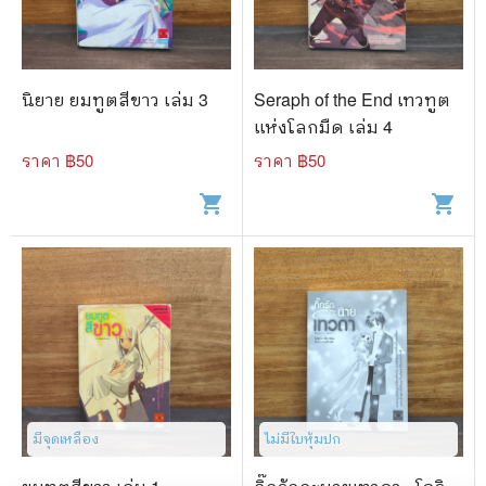
นิยาย ยมทูตสีขาว เล่ม 3
Seraph of the End เทวทูต
แห่งโลกมืด เล่ม 4
ราคา ฿
50
ราคา ฿
50
shopping_cart
shopping_cart
มีจุดเหลือง
ไม่มีใบหุ้มปก