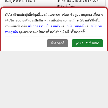
ยมทูตสีขาว เล่ม 1
กิ๊กรักกะนายเทวดา - โอริ
ฮาระ มิโตะ
ราคา ฿
20
ราคา ฿
30
เว็บไซต์ร้านเก็ทบุ๊คกี้ใช้คุกกี้และมีนโยบายการรักษาข้อมูลส่วนบุคคล เพื่อการ
ให้บริการอย่างเต็มประสิทธิภาพและเพื่อประสบการณ์การใช้งานที่ดียิ่งขึ้น
shopping_cart
shopping_cart
อ่านเพิ่มเติมคลิก
นโยบายความเป็นส่วนตัว
และ
นโยบายคุกกี้
และ
นโยบาย
ทางธุรกิจ
คุณสามารถแก้ไขการตั้งค่าได้ทุกเมื่อที่ "ตั้งค่าคุกกี้"
หน้าแรก
ตะกร้า (
0
)
เมนูลูกค้า
home
shopping_basket
face
ตั้งค่าคุกกี้
✔️ ยอมรับทั้งหมด
ยมทูตสีขาว เล่ม 7
EX FACTOR ชนวนร้าย
อดีตรัก - YBSoulmate
ราคา ฿
50
ราคา ฿
100
ลดเหลือ ฿
80
20
%
ลด