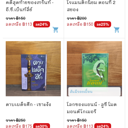
คดีสุดท้ายของเทร็นท์ -
โรแมนติกนิยม ตอนที่ 2
อี.ซี.เบ็นท์ลี่ย์
สยอง
ราคา ฿
150
ราคา ฿
200
ลดเหลือ ฿
113
ลดเหลือ ฿
150
24
%
25
%
ลด
ลด
shopping_cart
shopping_cart
สันมีรอยเปื้อน
ดาบเผด็จศึก - เซาะงัง
โลกของแอนน์ - ลูซี โมด
มอนต์โกเมอรี
ราคา ฿
250
ราคา ฿
150
ลดเหลือ ฿
175
ลดเหลือ ฿
113
30
%
24
%
ลด
ลด