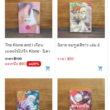
The Klone and I เกือบ
นิยาย ยมทูตสีขาว เล่ม 2
เผลอใจไปรัก Klone - นิดา
ราคา ฿
100
ราคา ฿
50
ลดเหลือ ฿
80
20
%
ลด
shopping_cart
shopping_cart