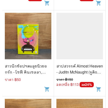
shopping_cart
shopping_cart
สาวนักช้อปฯตะลุยนิวยอ
สาปสวรรค์ Almost Heaven
กร์ก - โซฟี คินเซลลา,
- Juditn McNaught (จูดิธ
พลอย จริยะเวช
แมคนอธ)
ราคา ฿
50
ราคา ฿
150
ลดเหลือ ฿
113
24
%
ลด
shopping_cart
shopping_cart