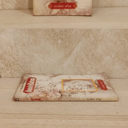
🐲 หนังสือเด็ก
📕 นิตยสาร
🌎 International Books
🎲 Board Game
📅 สินค้าอื่นๆ