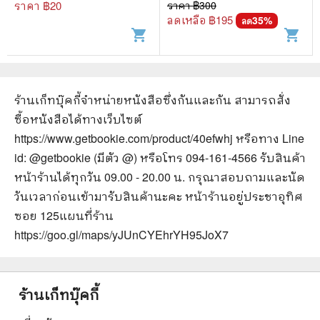
การทุจริต
ราคา ฿
20
ราคา ฿
300
ลดเหลือ ฿
195
35
%
ลด
shopping_cart
shopping_cart
ร้านเก็ทบุ๊คกี้จำหน่ายหนังสือ
ซึ่งกันและกัน
สามารถสั่ง
ซื้อหนังสือได้ทางเว็บไซต์
https://www.getbookie.com/product/40efwhj
หรือทาง Line
id: @getbookie (มีตัว @) หรือโทร 094-161-4566 รับสินค้า
หน้าร้านได้ทุกวัน 09.00 - 20.00 น. กรุณาสอบถามและนัด
วันเวลาก่อนเข้ามารับสินค้านะคะ หน้าร้านอยู่ประชาอุทิศ
ซอย 125
แผนที่ร้าน
https://goo.gl/maps/yJUnCYEhrYH95JoX7
ร้านเก็ทบุ๊คกี้