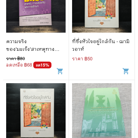
ความจริง
ที่ซึ่งหัวใจอยู่ใกล้กัน - ฌามิ
ของ'มะเร็ง'สาเหตุทาง
วอาห์
ป้องกันและการรักษา - ยุ
ราคา ฿
80
ราคา ฿
50
พาพิน ประเสริฐกุล
ลดเหลือ ฿
68
15
%
ลด
shopping_cart
shopping_cart