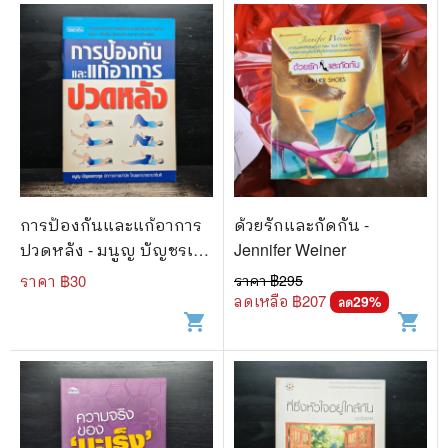
การป้องกันและแก้อาการ
ด้วยรักและกัดกัน -
ปวดหลัง - มนูญ บัญชรเทว
Jennifer Weiner
กุล
ราคา ฿
30
ราคา ฿
295
ลดเหลือ ฿
207
29
%
ลด
shopping_cart
shopping_cart