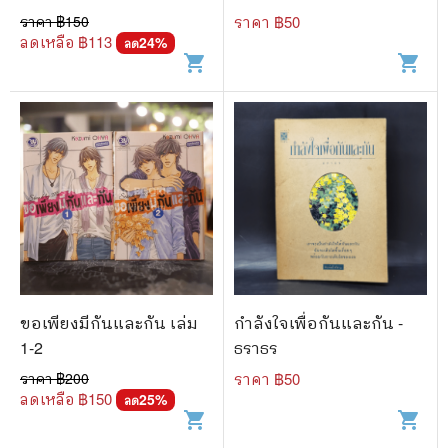
ถ่าน
ราคา ฿
150
ราคา ฿
50
ลดเหลือ ฿
113
24
%
ลด
shopping_cart
shopping_cart
ขอเพียงมีกันและกัน เล่ม
กำลังใจเพื่อกันและกัน -
1-2
ธราธร
ราคา ฿
200
ราคา ฿
50
ลดเหลือ ฿
150
25
%
ลด
shopping_cart
shopping_cart