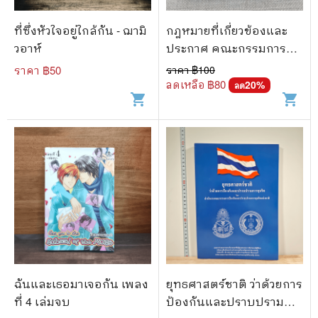
ที่ซึ่งหัวใจอยู่ใกล้กัน - ฌามิ
กฎหมายที่เกี่ยวข้องและ
วอาห์
ประกาศ คณะกรรมการ
ป้องกันและปราบปราม
ราคา ฿
50
ราคา ฿
100
การทุจริตแห่งชาติ
ลดเหลือ ฿
80
20
%
ลด
shopping_cart
shopping_cart
ฉันและเธอมาเจอกัน เพลง
ยุทธศาสตร์ชาติ ว่าด้วยการ
ที่ 4 เล่มจบ
ป้องกันและปราบปราม