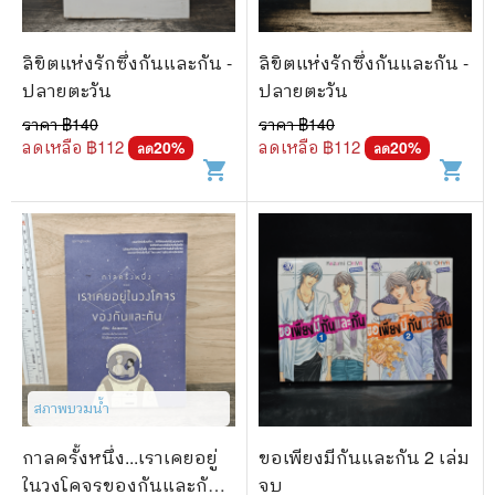
🐲 หนังสือเด็ก
📕 นิตยสาร
ลิขิตแห่งรักซึ่งกันและกัน -
ลิขิตแห่งรักซึ่งกันและกัน -
🌎 International Books
ปลายตะวัน
ปลายตะวัน
ราคา ฿
140
ราคา ฿
140
🎲 Board Game
ลดเหลือ ฿
112
ลดเหลือ ฿
112
20
%
20
%
ลด
ลด
shopping_cart
shopping_cart
📅 สินค้าอื่นๆ
สภาพบวมน้ำ
กาลครั้งหนึ่ง...เราเคยอยู่
ขอเพียงมีกันและกัน 2 เล่ม
ในวงโคจรของกันและกัน -
จบ