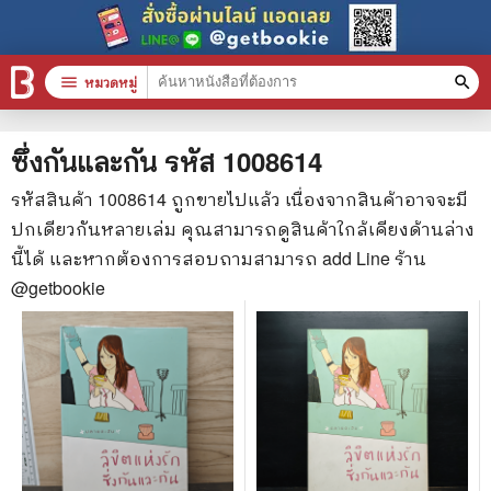
menu
หมวดหมู่
search
หมวดหมู่สินค้า
clear
ซึ่งกันและกัน
รหัส
1008614
รหัสสินค้า
1008614
ถูกขายไปแล้ว เนื่องจากสินค้าอาจจะมี
ปกเดียวกันหลายเล่ม คุณสามารถดูสินค้าใกล้เคียงด้านล่าง
หนังสือทั้งหมด
นี้ได้ และหากต้องการสอบถามสามารถ add Line ร้าน
stars
สินค้าใช้เฉพาะแต้มเท่านั้น
@getbookie
📚 หนังสือทั่วไป
🦄 วรรณกรรม นิยาย เรื่องสั้น
🎓 การศึกษา
😼 หนังสือการ์ตูน