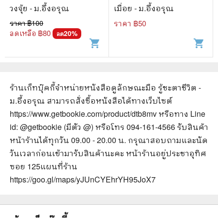
วงจุ้ย - ม.อึ้งอรุณ
เมื่อย - ม.อึ้งอรุณ
ราคา ฿
100
ราคา ฿
50
ลดเหลือ ฿
80
20
%
ลด
shopping_cart
shopping_cart
ร้านเก็ทบุ๊คกี้จำหน่ายหนังสือ
ดูลักษณะมือ รู้ชะตาชีวิต -
ม.อึ้งอรุณ
สามารถสั่งซื้อหนังสือได้ทางเว็บไซต์
https://www.getbookie.com/product/dtb8mv
หรือทาง Line
id: @getbookie (มีตัว @) หรือโทร 094-161-4566 รับสินค้า
หน้าร้านได้ทุกวัน 09.00 - 20.00 น. กรุณาสอบถามและนัด
วันเวลาก่อนเข้ามารับสินค้านะคะ หน้าร้านอยู่ประชาอุทิศ
ซอย 125
แผนที่ร้าน
https://goo.gl/maps/yJUnCYEhrYH95JoX7