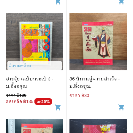
shopping_cart
shopping_cart
มีคราบเหลือง
ฮวงจุ้ย (ฉบับกระเป๋า) -
36 นิทานสู่ความสำเร็จ -
ม.อึ้งอรุณ
ม.อึ้งอรุณ
ราคา ฿
180
ราคา ฿
30
ลดเหลือ ฿
135
25
%
ลด
shopping_cart
shopping_cart