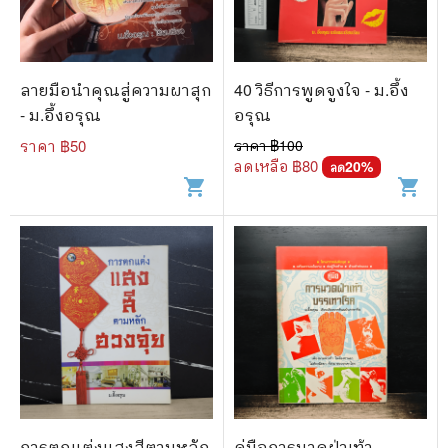
ลายมือนำคุณสู่ความผาสุก
40 วิธีการพูดจูงใจ - ม.อึ้ง
- ม.อึ้งอรุณ
อรุณ
ราคา ฿
50
ราคา ฿
100
ลดเหลือ ฿
80
20
%
ลด
shopping_cart
shopping_cart
การตกแต่งแสงสีตามหลัก
คู่มือการนวดฝ่าเท้า