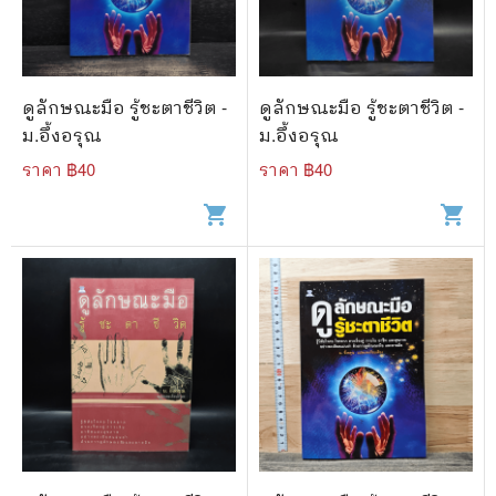
🐲 หนังสือเด็ก
📕 นิตยสาร
🌎 International Books
ดูลักษณะมือ รู้ชะตาชีวิต -
ดูลักษณะมือ รู้ชะตาชีวิต -
🎲 Board Game
ม.อึ้งอรุณ
ม.อึ้งอรุณ
ราคา ฿
40
ราคา ฿
40
📅 สินค้าอื่นๆ
shopping_cart
shopping_cart