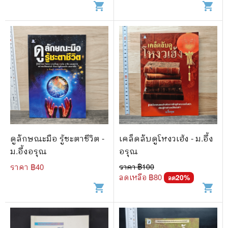
shopping_cart
shopping_cart
ดูลักษณะมือ รู้ชะตาชีวิต -
เคล็ดลับดูโหงวเฮ้ง - ม.อึ้ง
ม.อึ้งอรุณ
อรุณ
ราคา ฿
40
ราคา ฿
100
ลดเหลือ ฿
80
20
%
ลด
shopping_cart
shopping_cart