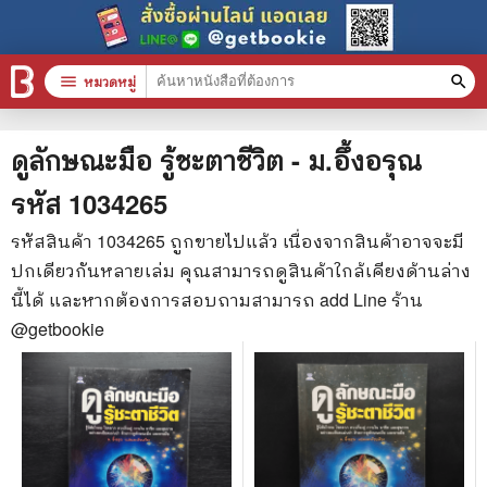
menu
หมวดหมู่
search
หมวดหมู่สินค้า
clear
ดูลักษณะมือ รู้ชะตาชีวิต - ม.อึ้งอรุณ
รหัส
1034265
หนังสือทั้งหมด
รหัสสินค้า
1034265
ถูกขายไปแล้ว เนื่องจากสินค้าอาจจะมี
ปกเดียวกันหลายเล่ม คุณสามารถดูสินค้าใกล้เคียงด้านล่าง
stars
สินค้าใช้เฉพาะแต้มเท่านั้น
นี้ได้ และหากต้องการสอบถามสามารถ add Line ร้าน
📚 หนังสือทั่วไป
@getbookie
🦄 วรรณกรรม นิยาย เรื่องสั้น
🎓 การศึกษา
😼 หนังสือการ์ตูน