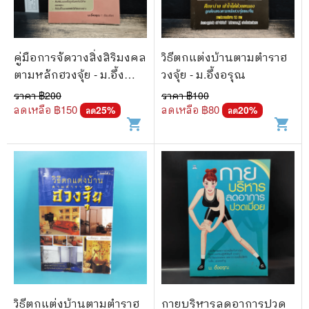
คู่มือการจัดวางสิ่งสิริมงคล
วิธีตกแต่งบ้านตามตำราฮ
ตามหลักฮวงจุ้ย - ม.อึ้ง
วงจุ้ย - ม.อึ้งอรุณ
อรุณ
ราคา ฿
200
ราคา ฿
100
ลดเหลือ ฿
150
ลดเหลือ ฿
80
25
%
20
%
ลด
ลด
shopping_cart
shopping_cart
วิธีตกแต่งบ้านตามตำราฮ
กายบริหารลดอาการปวด