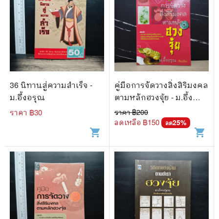
36 นิทานสู่ความสำเร็จ -
คู่มือการจัดวางสิ่งสิริมงคล
ม.อึ้งอรุณ
ตามหลักฮวงจุ้ย - ม.อึ้ง
อรุณ
ราคา ฿
30
ราคา ฿
200
ลดเหลือ ฿
150
25
%
ลด
shopping_cart
shopping_cart