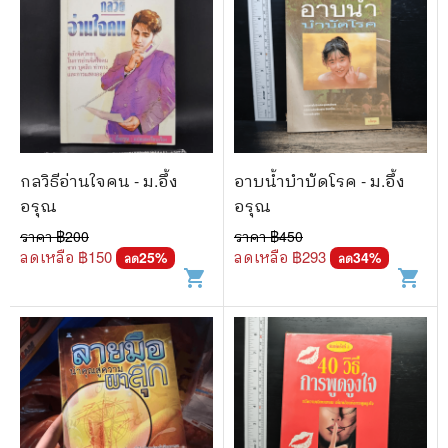
กลวิธีอ่านใจคน - ม.อึ้ง
อาบน้ำบำบัดโรค - ม.อึ้ง
อรุณ
อรุณ
ราคา ฿
200
ราคา ฿
450
ลดเหลือ ฿
150
ลดเหลือ ฿
293
25
%
34
%
ลด
ลด
shopping_cart
shopping_cart