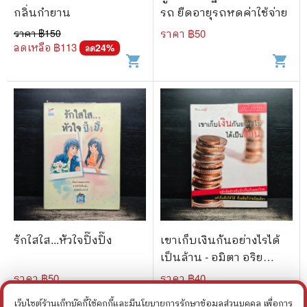
กลิ่นกำยาน
รถ ยืดอายุรถหดค่าใช้จ่าย
ราคา ฿
150
ราคา ฿
50
ลดเหลือ ฿
113
24
%
ลด
shopping_cart
shopping_cart
รักใสใส...หัวใจปิ๊งปิ๊ง
เขาเก็บเงินกันอย่างไรได้
เป็นล้าน - อมิตา อริย
อัชฌา
ราคา ฿
50
ราคา ฿
40
เว็บไซต์ร้านเก็ทบุ๊คกี้ใช้คุกกี้และมีนโยบายการรักษาข้อมูลส่วนบุคคล เพื่อการ
shopping_cart
shopping_cart