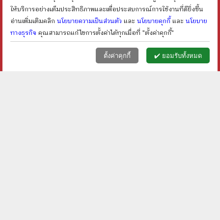
ให้บริการอย่างเต็มประสิทธิภาพและเพื่อประสบการณ์การใช้งานที่ดียิ่งขึ้น
อ่านเพิ่มเติมคลิก
นโยบายความเป็นส่วนตัว
และ
นโยบายคุกกี้
และ
นโยบาย
ทางธุรกิจ
คุณสามารถแก้ไขการตั้งค่าได้ทุกเมื่อที่ "ตั้งค่าคุกกี้"
หน้าแรก
ตะกร้า (
0
)
เมนูลูกค้า
home
shopping_basket
face
ตั้งค่าคุกกี้
✔️ ยอมรับทั้งหมด
ขวัญหาย! - ปางบรรพ์
หวังวันหนึ่ง ความสุขจะอยู่
เคียงข้างเรา - ชุติปัญโญ
ราคา ฿
60
ราคา ฿
30
shopping_cart
shopping_cart