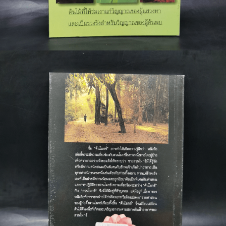
🐲 หนังสือเด็ก
📕 นิตยสาร
🌎 International Books
🎲 Board Game
📅 สินค้าอื่นๆ