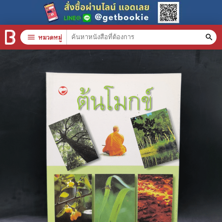
menu
หมวดหมู่
search
หมวดหมู่สินค้า
clear
หนังสือทั้งหมด
stars
สินค้าใช้เฉพาะแต้มเท่านั้น
📚 หนังสือทั่วไป
🦄 วรรณกรรม นิยาย เรื่องสั้น
🎓 การศึกษา
😼 หนังสือการ์ตูน