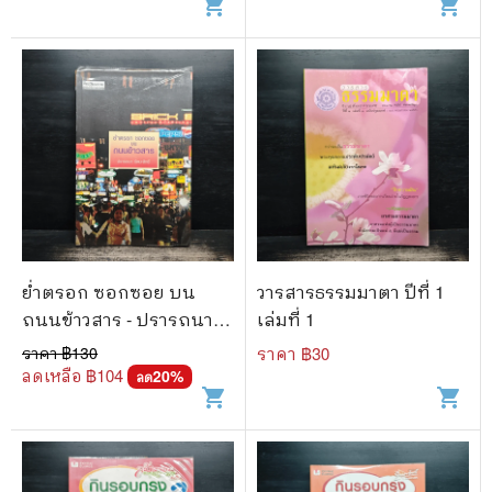
shopping_cart
shopping_cart
ย่ำตรอก ซอกซอย บน
วารสารธรรมมาตา ปีที่ 1
ถนนข้าวสาร - ปรารถนา
เล่มที่ 1
รัตนะสิทธิ์
ราคา ฿
130
ราคา ฿
30
ลดเหลือ ฿
104
20
%
ลด
shopping_cart
shopping_cart