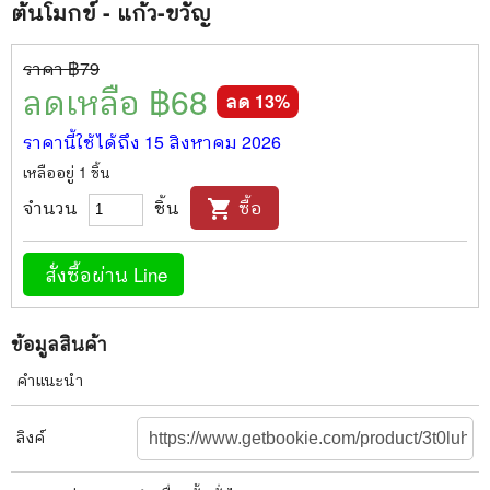
ต้นโมกข์ - แก้ว-ขวัญ
ราคา ฿
79
ลดเหลือ ฿
68
ลด
13
%
ราคานี้ใช้ได้ถึง
15 สิงหาคม 2026
เหลืออยู่
1
ชิ้น
จำนวน
ชิ้น
ซื้อ
shopping_cart
สั่งซื้อผ่าน Line
ข้อมูลสินค้า
คำแนะนำ
ลิงค์