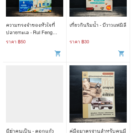
ความทรงจำของหัวใจที่
เที่ยวกินริมน้ำ - บีวาวแฟมิลี
ปลายทะเล - Rui Feng
Chung Bo, เมฆขาว หวาน
ราคา ฿
50
ราคา ฿
30
เย็น
shopping_cart
shopping_cart
ผีฆ่าคนเป็น - ดอกแก้ว
คู่มือมาตรฐานสําหรับคนมี