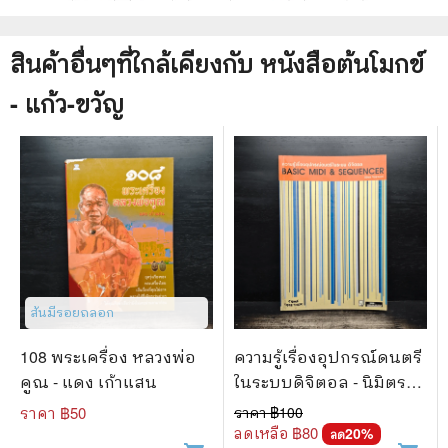
สินค้าอื่นๆที่ใกล้เคียงกับ
หนังสือ
ต้นโมกข์
- แก้ว-ขวัญ
สันมีรอยถลอก
108 พระเครื่อง หลวงพ่อ
ความรู้เรื่องอุปกรณ์ดนตรี
คูณ - แดง เก้าแสน
ในระบบดิจิตอล - นิมิตร
จิตรานนท์
ราคา ฿
50
ราคา ฿
100
ลดเหลือ ฿
80
20
%
ลด