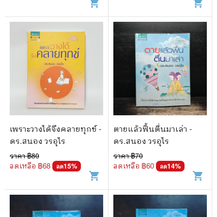
shopping_cart
shopping_cart
เพราะวางได้จึงคลายทุกข์ -
ตายแล้วฟื้นตื่นมาเล่า -
ดร.สนอง วรอุไร
ดร.สนอง วรอุไร
ราคา ฿
80
ราคา ฿
70
ลดเหลือ ฿
68
ลดเหลือ ฿
60
15
%
14
%
ลด
ลด
shopping_cart
shopping_cart