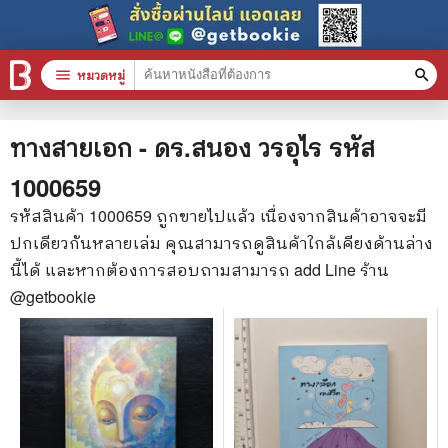
menu
หมวดหมู่
search
หมวดหมู่สินค้า
clear
ทางสายเอก - ดร.สนอง วรอุไร
รหัส
1000659
หนังสือทั้งหมด
รหัสสินค้า
1000659
ถูกขายไปแล้ว เนื่องจากสินค้าอาจจะมี
ปกเดียวกันหลายเล่ม คุณสามารถดูสินค้าใกล้เคียงด้านล่าง
stars
สินค้าใช้เฉพาะแต้มเท่านั้น
นี้ได้ และหากต้องการสอบถามสามารถ add Line ร้าน
📚 หนังสือทั่วไป
@getbookie
🦄 วรรณกรรม นิยาย เรื่องสั้น
🎓 การศึกษา
😼 หนังสือการ์ตูน