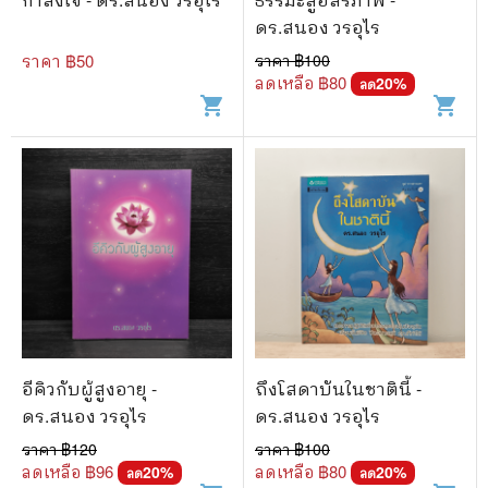
ดร.สนอง วรอุไร
ราคา ฿
50
ราคา ฿
100
ลดเหลือ ฿
80
20
%
ลด
shopping_cart
shopping_cart
อีคิวกับผู้สูงอายุ -
ถึงโสดาบันในชาตินี้ -
ดร.สนอง วรอุไร
ดร.สนอง วรอุไร
ราคา ฿
120
ราคา ฿
100
ลดเหลือ ฿
96
ลดเหลือ ฿
80
20
%
20
%
ลด
ลด