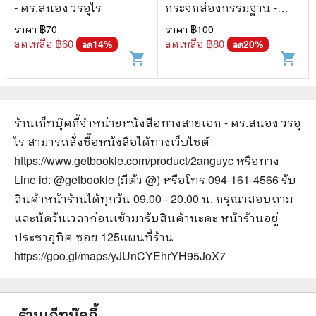
- ดร.สนอง วรอุไร
กระจกส่องกรรมฐาน -
ดร.สนอง วรอุไร
ราคา ฿
70
ราคา ฿
100
ลดเหลือ ฿
60
ลดเหลือ ฿
80
14
%
20
%
ลด
ลด
shopping_cart
shopping_cart
ร้านเก็ทบุ๊คกี้จำหน่ายหนังสือ
ทางสายเอก - ดร.สนอง วรอุ
ไร
สามารถสั่งซื้อหนังสือได้ทางเว็บไซต์
https://www.getbookie.com/product/2anguyc
หรือทาง
Line id: @getbookie (มีตัว @) หรือโทร 094-161-4566 รับ
สินค้าหน้าร้านได้ทุกวัน 09.00 - 20.00 น. กรุณาสอบถาม
และนัดวันเวลาก่อนเข้ามารับสินค้านะคะ หน้าร้านอยู่
ประชาอุทิศ ซอย 125
แผนที่ร้าน
https://goo.gl/maps/yJUnCYEhrYH95JoX7
ร้านเก็ทบุ๊คกี้