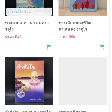
🐲 หนังสือเด็ก
📕 นิตยสาร
ปกรองมีขีดเขียน
🌎 International Books
ทางสายเอก - ดร.สนอง ว
ทางเลือกของชีวิต -
รอุไร
ดร.สนอง วรอุไร
🎲 Board Game
ราคา ฿
40
ราคา ฿
50
📅 สินค้าอื่นๆ
shopping_cart
shopping_cart
กำลังใจ - ดร.สนอง วรอุไร
ธรรมะสู่อิสรภาพ -