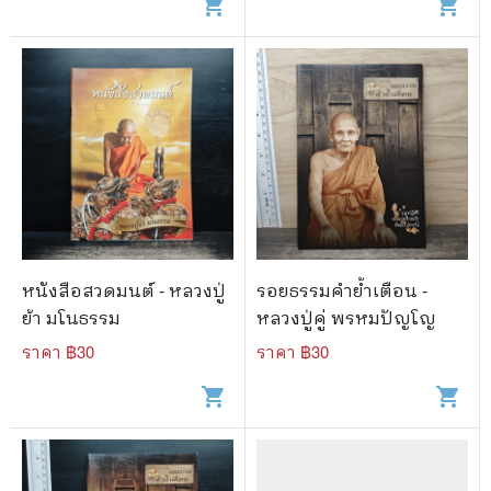
shopping_cart
shopping_cart
หนังสือสวดมนต์ - หลวงปู่
รอยธรรมคำย้ำเตือน -
ย้า มโนธรรม
หลวงปู่คู่ พรหมปัญโญ
ราคา ฿
30
ราคา ฿
30
shopping_cart
shopping_cart