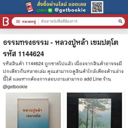
menu
หมวดหมู่
search
หมวดหมู่สินค้า
clear
ธรรมทรงธรรม - หลวงปู่หล้า เขมปตฺโต
รหัส
1144624
หนังสือทั้งหมด
รหัสสินค้า
1144624
ถูกขายไปแล้ว เนื่องจากสินค้าอาจจะมี
ปกเดียวกันหลายเล่ม คุณสามารถดูสินค้าใกล้เคียงด้านล่าง
stars
สินค้าใช้เฉพาะแต้มเท่านั้น
นี้ได้ และหากต้องการสอบถามสามารถ add Line ร้าน
📚 หนังสือทั่วไป
@getbookie
🦄 วรรณกรรม นิยาย เรื่องสั้น
🎓 การศึกษา
😼 หนังสือการ์ตูน