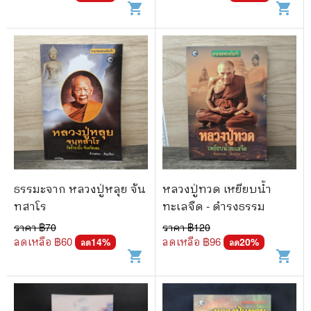
shopping_cart
shopping_cart
ธรรมะจาก หลวงปู่หลุย จัน
หลวงปู่ทวด เหยียบน้ำ
ทสาโร
ทะเลจืด - ดำรงธรรม
ราคา ฿
70
ราคา ฿
120
ลดเหลือ ฿
60
ลดเหลือ ฿
96
14
%
20
%
ลด
ลด
shopping_cart
shopping_cart