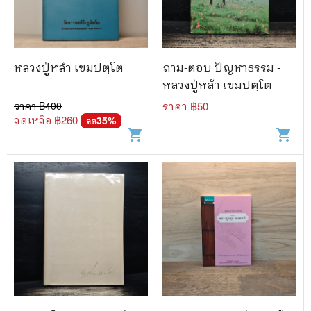
🐲 หนังสือเด็ก
📕 นิตยสาร
🌎 International Books
หลวงปู่หล้า เขมปตฺโต
ถาม-ตอบ ปัญหาธรรม -
🎲 Board Game
หลวงปู่หล้า เขมปตฺโต
ราคา ฿
400
ราคา ฿
50
📅 สินค้าอื่นๆ
ลดเหลือ ฿
260
35
%
ลด
shopping_cart
shopping_cart