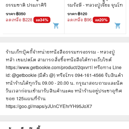
ธรรมชาติ ประภาศิริ
รมรังษี - หลวงปู่เจี๊ยะ จุนโท
ราคา ฿
350
ราคา ฿
120
ลดเหลือ ฿
228
ลดเหลือ ฿
96
34
%
20
%
ลด
ลด
shopping_cart
shopping_cart
ร้านเก็ทบุ๊คกี้จำหน่ายหนังสือ
ธรรมทรงธรรม - หลวงปู่
หล้า เขมปตฺโต
สามารถสั่งซื้อหนังสือได้ทางเว็บไซต์
https://www.getbookie.com/product/2qxvr1l
หรือทาง Line
id: @getbookie (มีตัว @) หรือโทร 094-161-4566 รับสินค้า
หน้าร้านได้ทุกวัน 09.00 - 20.00 น. กรุณาสอบถามและนัด
วันเวลาก่อนเข้ามารับสินค้านะคะ หน้าร้านอยู่ประชาอุทิศ
ซอย 125
แผนที่ร้าน
https://goo.gl/maps/yJUnCYEhrYH95JoX7