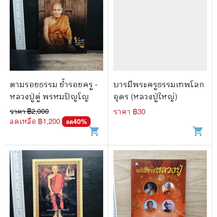
ตามรอยธรรม ย้ำรอยครู -
บารมีพระครูธรรมเทพโลก
หลวงปู่ดู่ พรหมปัญโญ
อุดร (หลวงปู่ใหญ่)
ราคา ฿
2,000
ราคา ฿
30
ลดเหลือ ฿
1,200
40
%
ลด
shopping_cart
shopping_cart