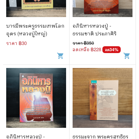
บารมีพระครูธรรมเทพโลก
อภินิหารหลวงปู่ -
อุดร (หลวงปู่ใหญ่)
ธรรมชาติ ประภาศิริ
ราคา ฿
30
ราคา ฿
350
ลดเหลือ ฿
228
34
%
ลด
shopping_cart
shopping_cart
อภินิหารหลวงปู่ -
ธรรมะจาก พระครูสุทธิธร