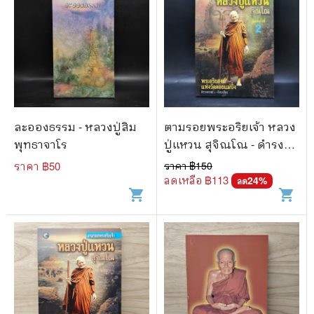
ละอองธรรม - หลวงปู่สิม
ตามรอยพระอริยเจ้า หลวง
พุทธาจาโร
ปู่แหวน สุจิณโณ - ดำรง
ธรรม
ราคา ฿
50
ราคา ฿
150
ลดเหลือ ฿
113
24
%
ลด
shopping_cart
shopping_cart