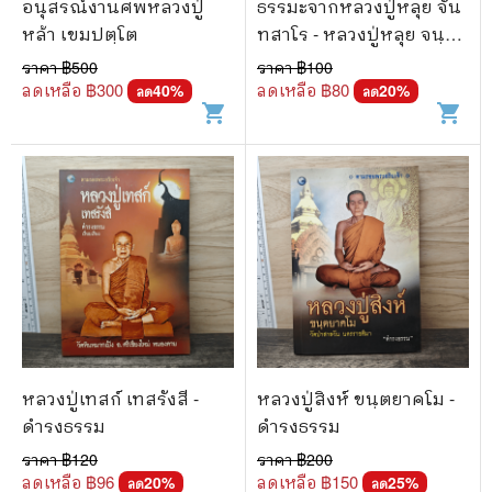
อนุสรณ์งานศพหลวงปู่
ธรรมะจากหลวงปู่หลุย จัน
หล้า เขมปตฺโต
ทสาโร - หลวงปู่หลุย จนฺ
ทสาโร
ราคา ฿
500
ราคา ฿
100
ลดเหลือ ฿
300
ลดเหลือ ฿
80
40
%
20
%
ลด
ลด
shopping_cart
shopping_cart
หลวงปู่เทสก์ เทสรังสี -
หลวงปู่สิงห์ ขนฺตยาคโม -
ดำรงธรรม
ดำรงธรรม
ราคา ฿
120
ราคา ฿
200
ลดเหลือ ฿
96
ลดเหลือ ฿
150
20
%
25
%
ลด
ลด