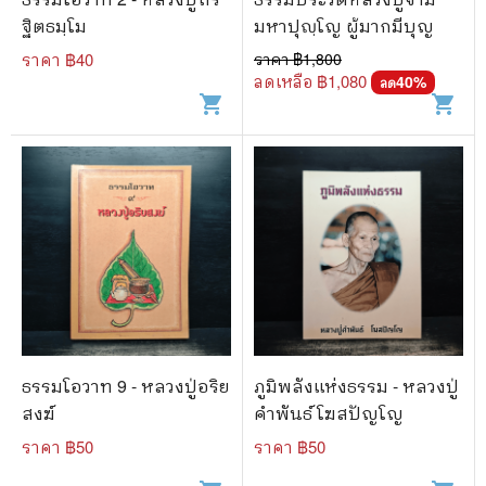
ฐิตธมฺโม
มหาปุญฺโญ ผู้มากมีบุญ
ราคา ฿
40
ราคา ฿
1,800
ลดเหลือ ฿
1,080
40
%
ลด
shopping_cart
shopping_cart
ธรรมโอวาท 9 - หลวงปู่อริย
ภูมิพลังแห่งธรรม - หลวงปู่
สงฆ์
คำพันธ์ โฆสปัญโญ
ราคา ฿
50
ราคา ฿
50