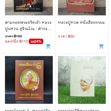
ตามรอยพระอริยเจ้า หลวง
หลวงปู่ทวด หนังสือธรรมะ
ปู่แหวน สุจิณโณ - ดำรง
ธรรม
ราคา ฿
150
ราคา ฿
50
ลดเหลือ ฿
113
24
%
ลด
shopping_cart
shopping_cart
ธรรมโอวาท 2 - หลวงปู่ถิร
ธรรมประวัติหลวงปู่จาม