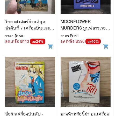
วิทยาศาสตร์อ่านสนุก
MOONFLOWER
ลำดับที่ 7 เครื่องบินและ
MURDERS มูนฟลาวเวอร์
จรวด
เมอร์เดอร์ - แอนโธนี โฮโร
ราคา ฿
150
ราคา ฿
650
วิตซ์
ลดเหลือ ฿
113
ลดเหลือ ฿
390
24
%
40
%
ลด
ลด
shopping_cart
shopping_cart
สื่อรักเครื่องบินพับ -
นางฟ้าหรือขี้ข้า บนเครื่อง