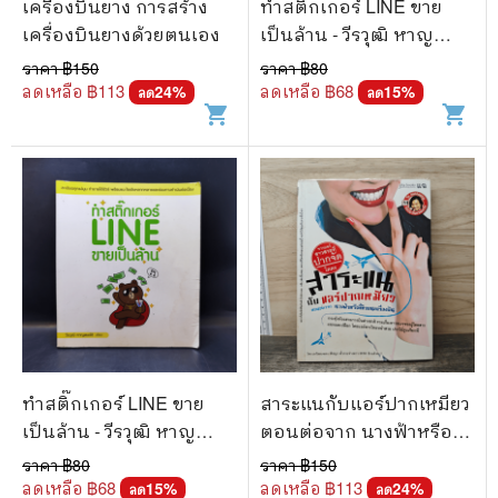
เครื่องบินยาง การสร้าง
ทำสติ๊กเกอร์ LINE ขาย
เครื่องบินยางด้วยตนเอง
เป็นล้าน - วีรวุฒิ หาญ
สมบัติ
ราคา ฿
150
ราคา ฿
80
ลดเหลือ ฿
113
ลดเหลือ ฿
68
24
%
15
%
ลด
ลด
shopping_cart
shopping_cart
ทำสติ๊กเกอร์ LINE ขาย
สาระแนกับแอร์ปากเหมียว
เป็นล้าน - วีรวุฒิ หาญ
ตอนต่อจาก นางฟ้าหรือ
สมบัติ
ขี้ข้าบนเครื่องบิน
ราคา ฿
80
ราคา ฿
150
ลดเหลือ ฿
68
ลดเหลือ ฿
113
15
%
24
%
ลด
ลด