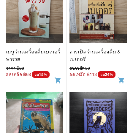
เมนูร้านเครื่องดื่มเบเกอรี่
การเปิดร้านเครื่องดื่ม &
พารวย
เบเกอรี่
ราคา ฿
80
ราคา ฿
150
ลดเหลือ ฿
68
ลดเหลือ ฿
113
15
%
24
%
ลด
ลด
shopping_cart
shopping_cart