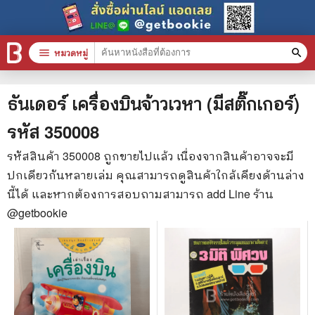
menu
หมวดหมู่
search
หมวดหมู่สินค้า
clear
ธันเดอร์ เครื่องบินจ้าวเวหา (มีสติ๊กเกอร์)
รหัส
350008
หนังสือทั้งหมด
รหัสสินค้า
350008
ถูกขายไปแล้ว เนื่องจากสินค้าอาจจะมี
ปกเดียวกันหลายเล่ม คุณสามารถดูสินค้าใกล้เคียงด้านล่าง
stars
สินค้าใช้เฉพาะแต้มเท่านั้น
นี้ได้ และหากต้องการสอบถามสามารถ add Line ร้าน
📚 หนังสือทั่วไป
@getbookie
🦄 วรรณกรรม นิยาย เรื่องสั้น
🎓 การศึกษา
😼 หนังสือการ์ตูน