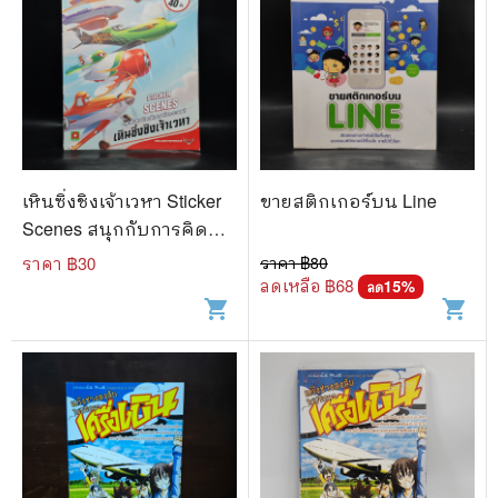
เหินซิ่งชิงเจ้าเวหา Sticker
ขายสติกเกอร์บน Line
Scenes สนุกกับการคิดสติ
กเกอร์และระบายสี
ราคา ฿
30
ราคา ฿
80
ลดเหลือ ฿
68
15
%
ลด
shopping_cart
shopping_cart