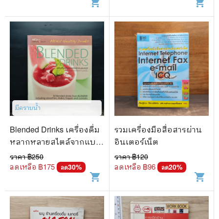
shopping_cart
shopping_cart
มีคราบน้ำ
Blended Drinks เครื่องดื่ม
รวมเครื่องมือสื่อสารผ่าน
หลากหลายสไตล์จากแบ
อินเตอร์เน็ต
ลนเดอร์
ราคา ฿
250
ราคา ฿
120
ลดเหลือ ฿
175
ลดเหลือ ฿
96
30
%
20
%
ลด
ลด
shopping_cart
shopping_cart