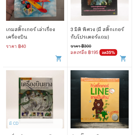
🐲 หนังสือเด็ก
📕 นิตยสาร
🌎 International Books
เกมสติ๊กเกอร์ เล่าเรื่อง
3 มิติ พิศวง (มี สติ๊กเกอร์
🎲 Board Game
เครื่องบิน
กับโปรเตอร์แถม)
ราคา ฿
40
ราคา ฿
300
📅 สินค้าอื่นๆ
ลดเหลือ ฿
195
35
%
ลด
shopping_cart
shopping_cart
มี CD