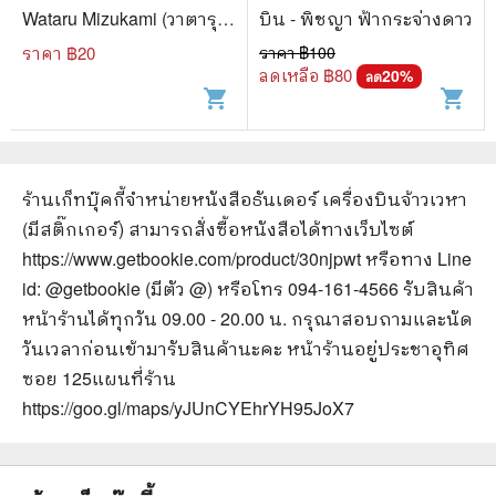
Wataru Mizukami (วาตารุ มิ
บิน - พิชญา ฟ้ากระจ่างดาว
ซุคามิ)
ราคา ฿
20
ราคา ฿
100
ลดเหลือ ฿
80
20
%
ลด
shopping_cart
shopping_cart
ร้านเก็ทบุ๊คกี้จำหน่ายหนังสือ
ธันเดอร์ เครื่องบินจ้าวเวหา
(มีสติ๊กเกอร์)
สามารถสั่งซื้อหนังสือได้ทางเว็บไซต์
https://www.getbookie.com/product/30njpwt
หรือทาง Line
id: @getbookie (มีตัว @) หรือโทร 094-161-4566 รับสินค้า
หน้าร้านได้ทุกวัน 09.00 - 20.00 น. กรุณาสอบถามและนัด
วันเวลาก่อนเข้ามารับสินค้านะคะ หน้าร้านอยู่ประชาอุทิศ
ซอย 125
แผนที่ร้าน
https://goo.gl/maps/yJUnCYEhrYH95JoX7