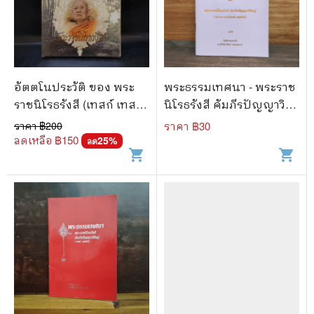
อัตตโนประวัติ ของ พระ
พระธรรมเทศนา - พระราช
ราชนิโรธรังสี (เทสก์ เทส
นิโรธรังสี คัมภีรปัญญาวิ
รังสี)
ศิษฏ์ (เทสก์ เทสรังสี)
ราคา ฿
200
ราคา ฿
30
ลดเหลือ ฿
150
25
%
ลด
shopping_cart
shopping_cart