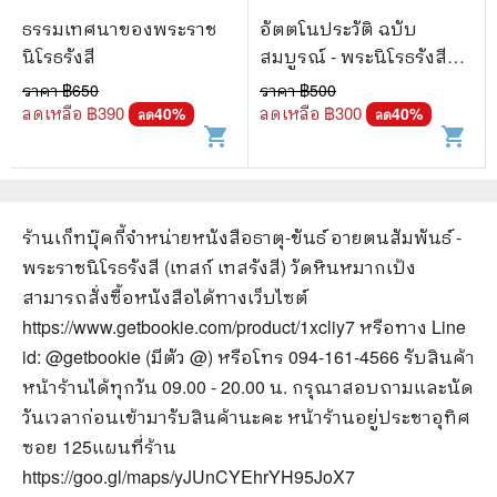
ธรรมเทศนาของพระราช
อัตตโนประวัติ ฉบับ
นิโรธรังสี
สมบูรณ์ - พระนิโรธรังสี
คัมภีร์ปัญญาจารย์ หลวงปู่
ราคา ฿
650
ราคา ฿
500
เทสก์ เทสรังสี
ลดเหลือ ฿
390
ลดเหลือ ฿
300
40
%
40
%
ลด
ลด
shopping_cart
shopping_cart
ร้านเก็ทบุ๊คกี้จำหน่ายหนังสือ
ธาตุ-ขันธ์ อายตนสัมพันธ์ -
พระราชนิโรธรังสี (เทสก์ เทสรังสี) วัดหินหมากเป้ง
สามารถสั่งซื้อหนังสือได้ทางเว็บไซต์
https://www.getbookie.com/product/1xcliy7
หรือทาง Line
id: @getbookie (มีตัว @) หรือโทร 094-161-4566 รับสินค้า
หน้าร้านได้ทุกวัน 09.00 - 20.00 น. กรุณาสอบถามและนัด
วันเวลาก่อนเข้ามารับสินค้านะคะ หน้าร้านอยู่ประชาอุทิศ
ซอย 125
แผนที่ร้าน
https://goo.gl/maps/yJUnCYEhrYH95JoX7