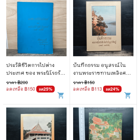
ประวัติชีวิตการไปต่าง
บันทึกธรรม อนุสรณ์ใน
ประเทศ ของ พระนิโรธรังสี
งานพระราชทานเพลิงศพ -
คัมภีร์ ปัญญาจารย์ (เทสก์
พระราชนิโรธรังสี คัมภีร
ราคา ฿
200
ราคา ฿
150
เทสรังสี)
ปัญญาวิศิาฏ์ (เทสรังสี)
ลดเหลือ ฿
150
ลดเหลือ ฿
113
25
%
24
%
ลด
ลด
shopping_cart
shopping_cart