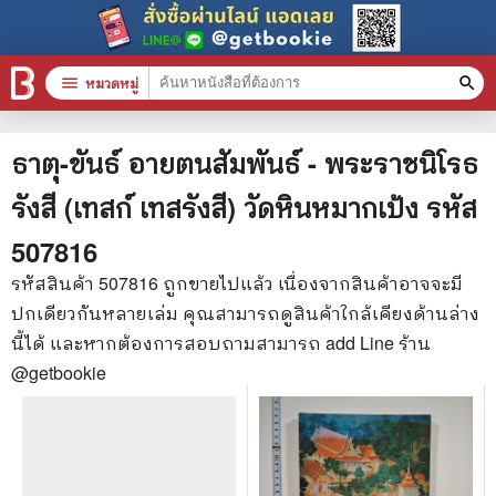
menu
หมวดหมู่
search
หมวดหมู่สินค้า
clear
ธาตุ-ขันธ์ อายตนสัมพันธ์ - พระราชนิโรธ
รังสี (เทสก์ เทสรังสี) วัดหินหมากเป้ง
รหัส
หนังสือทั้งหมด
507816
stars
สินค้าใช้เฉพาะแต้มเท่านั้น
รหัสสินค้า
507816
ถูกขายไปแล้ว เนื่องจากสินค้าอาจจะมี
ปกเดียวกันหลายเล่ม คุณสามารถดูสินค้าใกล้เคียงด้านล่าง
📚 หนังสือทั่วไป
นี้ได้ และหากต้องการสอบถามสามารถ add Line ร้าน
🦄 วรรณกรรม นิยาย เรื่องสั้น
@getbookie
🎓 การศึกษา
😼 หนังสือการ์ตูน