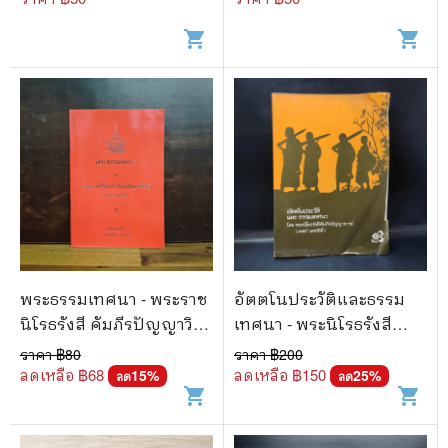
shopping_cart
shopping_cart
พระธรรมเทศนา - พระราช
อัตตโนประวัติและธรรม
นิโรธรังสี คัมภีรปัญญาวิ
เทศนา - พระนิโรธรังสี
ศิาฏ์ (เทสรังสี)
คัมภีรปัญญาจารย์ (เทสก์
ราคา ฿
80
ราคา ฿
200
เทสรังสี)
ลดเหลือ ฿
68
ลดเหลือ ฿
150
15
%
25
%
ลด
ลด
shopping_cart
shopping_cart