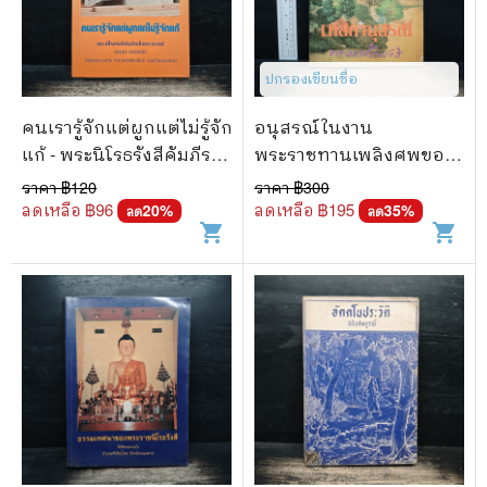
ปกรองเขียนชื่อ
คนเรารู้จักแต่ผูกแต่ไม่รู้จัก
อนุสรณ์ในงาน
แก้ - พระนิโรธรังสีคัมภีร
พระราชทานเพลิงศพของ
ปัญญาจารย์ (เทสก์ เทส
พระราชนิโรธรังสี - หลวงปู่
ราคา ฿
120
ราคา ฿
300
รังสี)
เทสก์
ลดเหลือ ฿
96
ลดเหลือ ฿
195
20
%
35
%
ลด
ลด
shopping_cart
shopping_cart