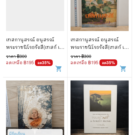
🐲 หนังสือเด็ก
📕 นิตยสาร
🌎 International Books
🎲 Board Game
เทสกานุสรณ์ อนุสรณ์
เทสกานุสรณ์ อนุสรณ์
พระราชนิโรธรังสี(เทสก์ เท
พระราชนิโรธรังสี(เทสก์ เท
📅 สินค้าอื่นๆ
สรังสี) - หลวงปู่เทสก์
สรังสี) - หลวงปู่เทสก์
ราคา ฿
300
ราคา ฿
300
ลดเหลือ ฿
195
ลดเหลือ ฿
195
35
%
35
%
ลด
ลด
shopping_cart
shopping_cart
มีขีดเขียน