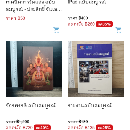
เทคนิคการวัดแสง ฉบับ
iPad ฉบับสมบูรณ์
สมบูรณ์ - ประสิทธิ์ จันเสรี
กร
ราคา ฿
50
ราคา ฿
400
ลดเหลือ ฿
260
35
%
ลด
shopping_cart
shopping_cart
จักรพรรดิ ฉบับสมบูรณ์
รายงานฉบับสมบูรณ์
ราคา ฿
1,200
ราคา ฿
180
ลดเหลือ ฿
720
ลดเหลือ ฿
135
40
%
25
%
ลด
ลด