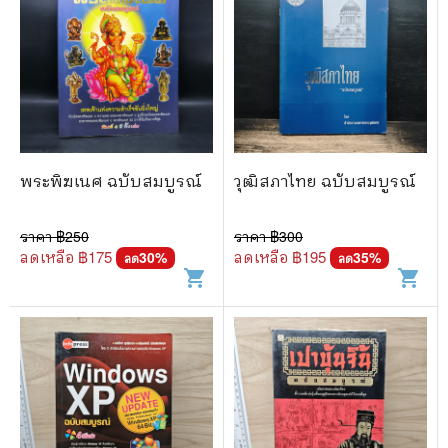
พระพิฆเนศ ฉบับสมบูรณ์
วุฒิสภาไทย ฉบับสมบูรณ์
ราคา ฿
250
ราคา ฿
300
ลดเหลือ ฿
175
ลดเหลือ ฿
195
30
%
35
%
ลด
ลด
shopping_cart
shopping_cart