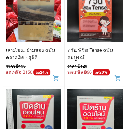
เลาะโขง...ข้ามของ ฉบับ
7 วัน พิชิต Tense ฉบับ
คลาสสิค - สุชีลี
สมบูรณ์
ราคา ฿
199
ราคา ฿
120
ลดเหลือ ฿
150
ลดเหลือ ฿
96
24
%
20
%
ลด
ลด
shopping_cart
shopping_cart