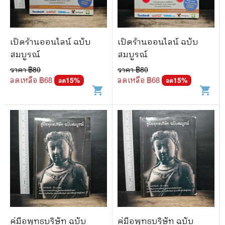
เปิดร้านออนไลน์ ฉบับ
เปิดร้านออนไลน์ ฉบับ
สมบูรณ์
สมบูรณ์
ราคา ฿
80
ราคา ฿
80
ลดเหลือ ฿
68
ลดเหลือ ฿
68
15
%
15
%
ลด
ลด
shopping_cart
shopping_cart
คู่มือพุทธบริษัท ฉบับ
คู่มือพุทธบริษัท ฉบับ