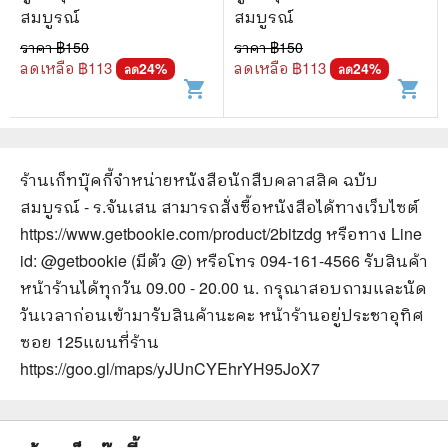
สมบูรณ์
สมบูรณ์
ราคา ฿
150
ราคา ฿
150
ลดเหลือ ฿
113
ลดเหลือ ฿
113
24
%
24
%
ลด
ลด
shopping_cart
shopping_cart
ร้านเก็ทบุ๊คกี้จำหน่ายหนังสือ
นักสืบคลาสสิค ฉบับ
สมบูรณ์ - ร.จันเสน
สามารถสั่งซื้อหนังสือได้ทางเว็บไซต์
https://www.getbookie.com/product/2bitzdg
หรือทาง Line
id: @getbookie (มีตัว @) หรือโทร 094-161-4566 รับสินค้า
หน้าร้านได้ทุกวัน 09.00 - 20.00 น. กรุณาสอบถามและนัด
วันเวลาก่อนเข้ามารับสินค้านะคะ หน้าร้านอยู่ประชาอุทิศ
ซอย 125
แผนที่ร้าน
https://goo.gl/maps/yJUnCYEhrYH95JoX7