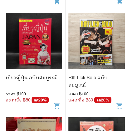
shopping_cart
shopping_cart
เที่ยวญี่ปุ่น ฉบับสมบูรณ์
Riff Lick Solo ฉบับ
สมบูรณ์
ราคา ฿
100
ราคา ฿
100
ลดเหลือ ฿
80
ลดเหลือ ฿
80
20
%
20
%
ลด
ลด
shopping_cart
shopping_cart