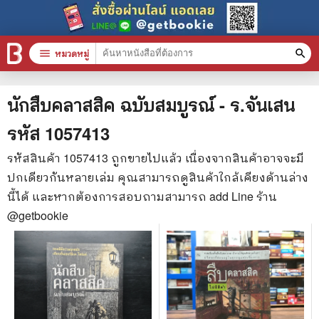
menu
หมวดหมู่
search
หมวดหมู่สินค้า
clear
นักสืบคลาสสิค ฉบับสมบูรณ์ - ร.จันเสน
รหัส
1057413
หนังสือทั้งหมด
รหัสสินค้า
1057413
ถูกขายไปแล้ว เนื่องจากสินค้าอาจจะมี
ปกเดียวกันหลายเล่ม คุณสามารถดูสินค้าใกล้เคียงด้านล่าง
stars
สินค้าใช้เฉพาะแต้มเท่านั้น
นี้ได้ และหากต้องการสอบถามสามารถ add Line ร้าน
📚 หนังสือทั่วไป
@getbookie
🦄 วรรณกรรม นิยาย เรื่องสั้น
🎓 การศึกษา
😼 หนังสือการ์ตูน