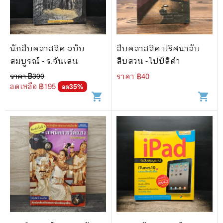
🐲 หนังสือเด็ก
📕 นิตยสาร
🌎 International Books
นักสืบคลาสสิค ฉบับ
สืบคลาสสิค ปริศนาลับ
🎲 Board Game
สมบูรณ์ - ร.จันเสน
สืบสวน - ไปป์สีดำ
ราคา ฿
300
ราคา ฿
40
📅 สินค้าอื่นๆ
ลดเหลือ ฿
195
35
%
ลด
shopping_cart
shopping_cart