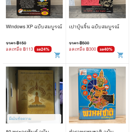
Windows XP ฉบับสมบูรณ์
เปาบุ้นจิ้น ฉบับสมบูรณ์
ราคา ฿
150
ราคา ฿
500
ลดเหลือ ฿
113
ลดเหลือ ฿
300
24
%
40
%
ลด
ลด
shopping_cart
shopping_cart
มีเน้นข้อความ
80 พระอรหันต์ ฉบับ
ตำราพรหมชาติ ฉบับ