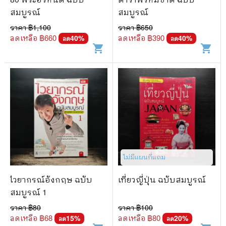
สมบูรณ์
สมบูรณ์
ราคา ฿
1,100
ราคา ฿
650
ลดเหลือ ฿
660
ลดเหลือ ฿
390
40
%
40
%
ลด
ลด
shopping_cart
shopping_cart
ไม่มีแผนที่แถม
ไวยากรณ์อังกฤษ ฉบับ
เที่ยวญี่ปุ่น ฉบับสมบูรณ์
สมบูรณ์ 1
ราคา ฿
80
ราคา ฿
100
ลดเหลือ ฿
68
ลดเหลือ ฿
80
15
%
20
%
ลด
ลด