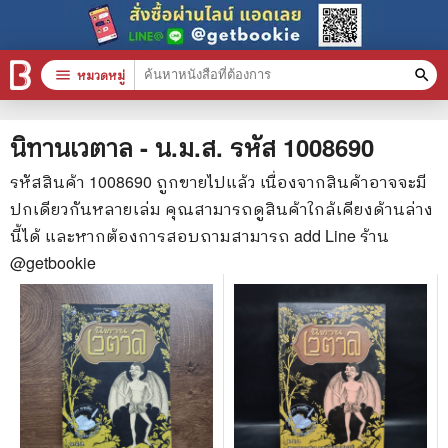
menu
หมวดหมู่
search
หมวดหมู่สินค้า
clear
นิทานเวตาล - น.ม.ส.
รหัส
1008690
รหัสสินค้า
1008690
ถูกขายไปแล้ว เนื่องจากสินค้าอาจจะมี
ปกเดียวกันหลายเล่ม คุณสามารถดูสินค้าใกล้เคียงด้านล่าง
หนังสือทั้งหมด
นี้ได้ และหากต้องการสอบถามสามารถ add Line ร้าน
stars
สินค้าใช้เฉพาะแต้มเท่านั้น
@getbookie
📚 หนังสือทั่วไป
🦄 วรรณกรรม นิยาย เรื่องสั้น
🎓 การศึกษา
😼 หนังสือการ์ตูน