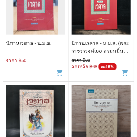
นิทานเวตาล - น.ม.ส.
นิทานเวตาล - น.ม.ส. (พระ
ราชวรวงศ์เธอ กรมหมื่น
พิทยาลงกรณ์)
ราคา ฿
50
ราคา ฿
80
ลดเหลือ ฿
68
15
%
ลด
shopping_cart
shopping_cart