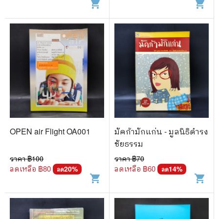
shopping_cart
shopping_cart
OPEN air Flight OA001
มัคก้ามักแก่น - มูลนิธิดำรง
ชัยธรรม
ราคา ฿
100
ราคา ฿
70
ลดเหลือ ฿
80
ลดเหลือ ฿
60
20
%
14
%
ลด
ลด
shopping_cart
shopping_cart