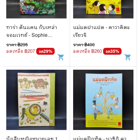
ทาร่า ดันแคน กับเหล่า
แม่มดฝาแฝด - คาวาคิตะ
จอมเวทย์ - Sophie
เรียวจิ
Audouin Mamikonian
ราคา ฿
295
ราคา ฿
400
ลดเหลือ ฿
207
ลดเหลือ ฿
260
29
%
35
%
ลด
ลด
shopping_cart
shopping_cart
นักสืบหญิงหมายเลข 1
แม่มดฝึกหัด - นาชิกิ คา