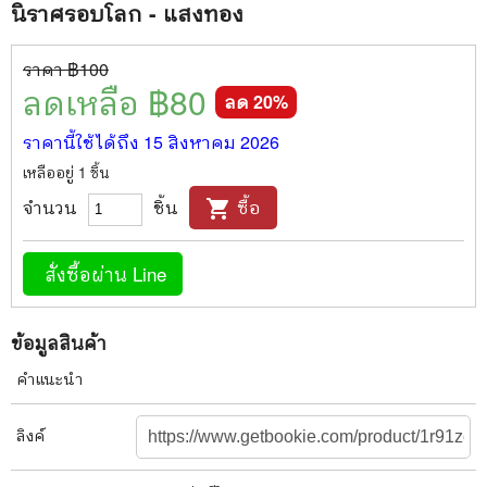
นิราศรอบโลก - แสงทอง
ราคา ฿
100
ลดเหลือ ฿
80
ลด
20
%
ราคานี้ใช้ได้ถึง
15 สิงหาคม 2026
เหลืออยู่
1
ชิ้น
จำนวน
ชิ้น
ซื้อ
shopping_cart
สั่งซื้อผ่าน Line
ข้อมูลสินค้า
คำแนะนำ
ลิงค์