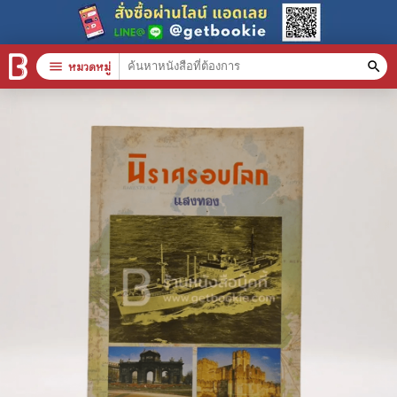
menu
หมวดหมู่
search
หมวดหมู่สินค้า
clear
หนังสือทั้งหมด
stars
สินค้าใช้เฉพาะแต้มเท่านั้น
📚 หนังสือทั่วไป
🦄 วรรณกรรม นิยาย เรื่องสั้น
🎓 การศึกษา
😼 หนังสือการ์ตูน