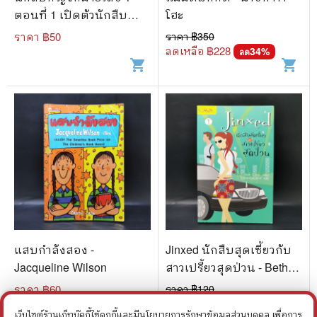
ตอนที่ 1 เปิดตัวนักสืบ
โฮะ
หญิง - เจนจิรา เสรีโยธิน
ราคา ฿
50
ราคา ฿
350
ลดเหลือ ฿
228
34
%
ลด
shopping_cart
shopping_cart
แสบกำลังสอง -
Jinxed นักสืบสุดเซี้ยวกับ
Jacqueline Wilson
สาวเปรี้ยวสุดป่วน - Beth
Ciotta
ราคา ฿
60
ราคา ฿
120
ลดเหลือ ฿
96
20
%
ลด
เว็บไซต์ร้านเก็ทบุ๊คกี้ใช้คุกกี้และมีนโยบายการรักษาข้อมูลส่วนบุคคล เพื่อการ