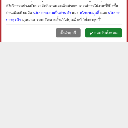
shopping_cart
shopping_cart
ให้บริการอย่างเต็มประสิทธิภาพและเพื่อประสบการณ์การใช้งานที่ดียิ่งขึ้น
อ่านเพิ่มเติมคลิก
นโยบายความเป็นส่วนตัว
และ
นโยบายคุกกี้
และ
นโยบาย
ทางธุรกิจ
คุณสามารถแก้ไขการตั้งค่าได้ทุกเมื่อที่ "ตั้งค่าคุกกี้"
หน้าแรก
ตะกร้า (
0
)
เมนูลูกค้า
home
shopping_basket
face
ตั้งค่าคุกกี้
✔️ ยอมรับทั้งหมด
พระเจ้าในห้องสมุด - เซโอะ
เล่นซ่อนหาตอนกลางคืน -
ไมโกะ
นาสุ มาซาโมโตะ
ราคา ฿
100
ราคา ฿
150
ลดเหลือ ฿
80
ลดเหลือ ฿
113
20
%
24
%
ลด
ลด
shopping_cart
shopping_cart