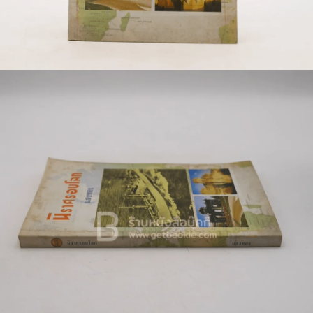
🐲 หนังสือเด็ก
📕 นิตยสาร
🌎 International Books
🎲 Board Game
📅 สินค้าอื่นๆ