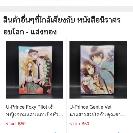
สินค้าอื่นๆที่ใกล้เคียงกับ
หนังสือ
นิราศร
อบโลก - แสงทอง
U-Prince Foxy Pilot เจ้า
U-Prince Gentle Vet
หญิงจอมแสบแอบชิงหัวใจ
นางสาวสวยใสกับคุณชาย
นักบินขี้เบื่อ - เจ้าหญิงผู้
สะอาด - บิวบิว
ราคา ฿
50
ราคา ฿
50
เลอโฉม