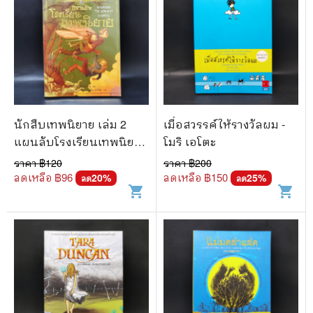
นักสืบเทพนิยาย เล่ม 2
เมื่อสวรรค์ให้รางวัลผม -
แผนลับโรงเรียนเทพนิยาย
โมริ เอโตะ
- Michael Buckley
ราคา ฿
120
ราคา ฿
200
ลดเหลือ ฿
96
ลดเหลือ ฿
150
20
%
25
%
ลด
ลด
shopping_cart
shopping_cart