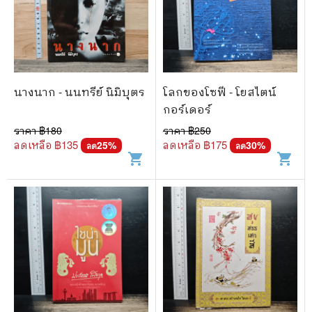
นางนาก - นนทรีย์ นิมิบุตร
โลกของโซฟี - โยสไตน์
กอร์เดอร์
ราคา ฿
180
ราคา ฿
250
ลดเหลือ ฿
135
ลดเหลือ ฿
175
25
%
30
%
ลด
ลด
shopping_cart
shopping_cart