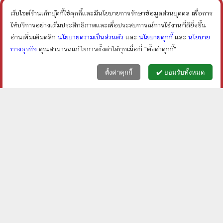
ราคา ฿
100
ราคา ฿
150
ลดเหลือ ฿
80
ลดเหลือ ฿
113
20
%
24
%
เว็บไซต์ร้านเก็ทบุ๊คกี้ใช้คุกกี้และมีนโยบายการรักษาข้อมูลส่วนบุคคล เพื่อการ
ลด
ลด
shopping_cart
shopping_cart
ให้บริการอย่างเต็มประสิทธิภาพและเพื่อประสบการณ์การใช้งานที่ดียิ่งขึ้น
อ่านเพิ่มเติมคลิก
นโยบายความเป็นส่วนตัว
และ
นโยบายคุกกี้
และ
นโยบาย
ทางธุรกิจ
คุณสามารถแก้ไขการตั้งค่าได้ทุกเมื่อที่ "ตั้งค่าคุกกี้"
หน้าแรก
ตะกร้า (
0
)
เมนูลูกค้า
home
shopping_basket
face
ตั้งค่าคุกกี้
✔️ ยอมรับทั้งหมด
โตขึ้นผมอยากเป็นหมา -
ความทรงจำสีเทา - dp
โยโกะ คิตายามะ
ราคา ฿
120
ราคา ฿
80
ลดเหลือ ฿
96
ลดเหลือ ฿
68
20
%
15
%
ลด
ลด
shopping_cart
shopping_cart