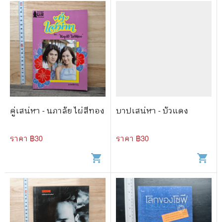
คู่เสน่หา - นภาลัย ไผ่สีทอง
บาปเสน่หา - บัวแดง
ราคา ฿
30
ราคา ฿
30
shopping_cart
shopping_cart