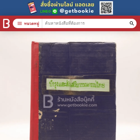
menu
หมวดหมู่
search
หมวดหมู่สินค้า
clear
หนังสือทั้งหมด
stars
สินค้าใช้เฉพาะแต้มเท่านั้น
📚 หนังสือทั่วไป
🦄 วรรณกรรม นิยาย เรื่องสั้น
🎓 การศึกษา
😼 หนังสือการ์ตูน