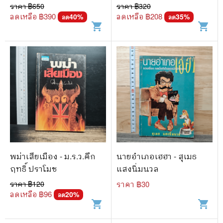
ราคา ฿
650
ราคา ฿
320
ลดเหลือ ฿
390
ลดเหลือ ฿
208
40
%
35
%
ลด
ลด
shopping_cart
shopping_cart
พม่าเสียเมือง - ม.ร.ว.คึก
นายอำเภอเฮฮา - สุเมธ
ฤทธิ์ ปราโมช
แสงนิ่มนวล
ราคา ฿
120
ราคา ฿
30
ลดเหลือ ฿
96
20
%
ลด
shopping_cart
shopping_cart