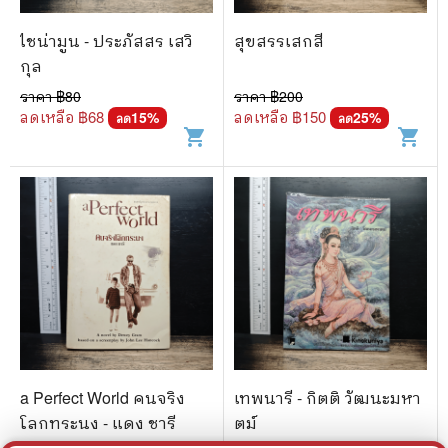
ไชน่ามูน - ประภัสสร เสวิ
สุขสรรเสกสี
กุล
ราคา ฿
80
ราคา ฿
200
ลดเหลือ ฿
68
ลดเหลือ ฿
150
15
%
25
%
ลด
ลด
shopping_cart
shopping_cart
a Perfect World คนจริง
เทพนารี - กิตติ วัฒนะมหา
โลกทระนง - แดง ชารี
ตม์