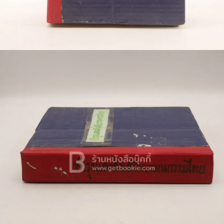
🐲 หนังสือเด็ก
📕 นิตยสาร
🌎 International Books
🎲 Board Game
📅 สินค้าอื่นๆ