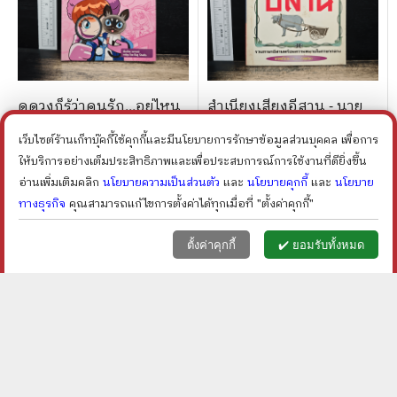
ดูดวงก็รู้ว่าคนรัก...อยู่ไหน
สำเนียงเสียงอีสาน - นาย
ฉบับการ์ตูน - วยากรณ์
เปรี้ยวหวาน
เว็บไซต์ร้านเก็ทบุ๊คกี้ใช้คุกกี้และมีนโยบายการรักษาข้อมูลส่วนบุคคล เพื่อการ
ราคา ฿
100
ราคา ฿
50
ให้บริการอย่างเต็มประสิทธิภาพและเพื่อประสบการณ์การใช้งานที่ดียิ่งขึ้น
ลดเหลือ ฿
80
20
%
ลด
อ่านเพิ่มเติมคลิก
นโยบายความเป็นส่วนตัว
และ
นโยบายคุกกี้
และ
นโยบาย
shopping_cart
shopping_cart
ทางธุรกิจ
คุณสามารถแก้ไขการตั้งค่าได้ทุกเมื่อที่ "ตั้งค่าคุกกี้"
หน้าแรก
ตะกร้า (
0
)
เมนูลูกค้า
home
shopping_basket
face
ตั้งค่าคุกกี้
✔️ ยอมรับทั้งหมด