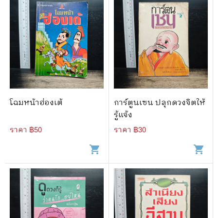
โฉมหน้าฮ่องเต้
การ์ตูนเซน ปลุกดวงจิตให้
รู้แจ้ง
ราคา ฿
50
ราคา ฿
30
shopping_cart
shopping_cart