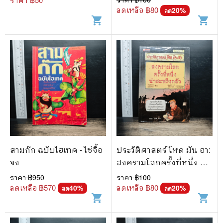
ลดเหลือ ฿
80
20
%
ลด
shopping_cart
shopping_cart
สามก๊ก ฉบับไฮเทค - ไซ่จื้อ
ประวัติศาสตร์ โหด มัน ฮา:
จง
สงครามโลกครั้งที่หนึ่ง น่า
สะพรึงกลัว - Terry Deary
ราคา ฿
950
ราคา ฿
100
ลดเหลือ ฿
570
ลดเหลือ ฿
80
40
%
20
%
ลด
ลด
shopping_cart
shopping_cart