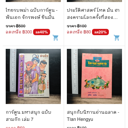
ไทยรบพม่า ฉบับการ์ตูน -
ประวัติศาสตร์ โหด มัน ฮา
พันเอก จักรพงษ์ ขันมั่น
สงครามโลกครั้งที่สอง
สยองขวัญ - Terry Deary
ราคา ฿
500
ราคา ฿
100
ลดเหลือ ฿
300
ลดเหลือ ฿
80
40
%
20
%
ลด
ลด
shopping_cart
shopping_cart
การ์ตูน มหาสนุก ฉบับ
สนุกกับนิทานอ่านฉลาด -
สามก๊ก เล่ม 7
Tian Hengyu
ราคา ฿
50
ราคา ฿
100