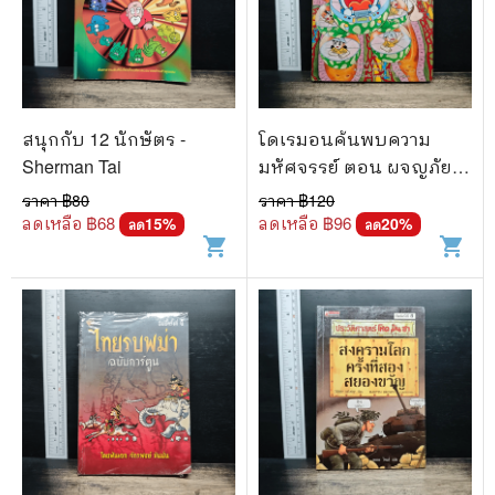
สนุกกับ 12 นักษัตร -
โดเรมอนค้นพบความ
Sherman Tai
มหัศจรรย์ ตอน ผจญภัยใน
ร่างกาย
ราคา ฿
80
ราคา ฿
120
ลดเหลือ ฿
68
ลดเหลือ ฿
96
15
%
20
%
ลด
ลด
shopping_cart
shopping_cart