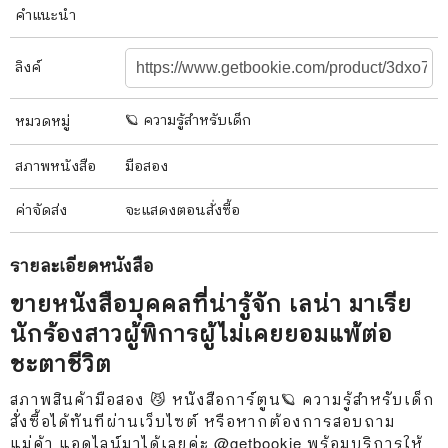
คำแนะนำ
ลิงค์
🪐 ความรู้สำหรับเด็ก
หมวดหมู่
สภาพ
หนังสือ
มือสอง
ค่าจัดส่ง
จะแสดงตอนสั่งซื้อ
รายละเอียด
หนังสือ
ขายหนังสือบุคคลที่น่ารู้จัก เลน่า มาเรีย
นักร้องสาวผู้พิการผู้ไม่เคยยอมแพ้ต่อ
ชะตาชีวิต
สภาพสินค้ามือสอง 😼 หนังสือการ์ตูน🪐 ความรู้สำหรับเด็ก
สั่งซื้อได้ทันทีผ่านเว็บไซต์ หรือหากต้องการสอบถาม
แม่ค้า แอดไลน์มาได้เลยค่ะ @getbookie พร้อมบริการให้