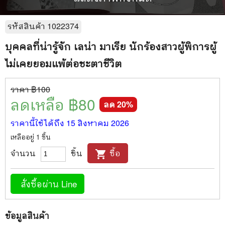
รหัสสินค้า
1022374
บุคคลที่น่ารู้จัก เลน่า มาเรีย นักร้องสาวผู้พิการผู้
ไม่เคยยอมแพ้ต่อชะตาชีวิต
ราคา ฿
100
ลดเหลือ ฿
80
ลด
20
%
ราคานี้ใช้ได้ถึง
15 สิงหาคม 2026
เหลืออยู่
1
ชิ้น
จำนวน
ชิ้น
ซื้อ
shopping_cart
สั่งซื้อผ่าน Line
ข้อมูลสินค้า