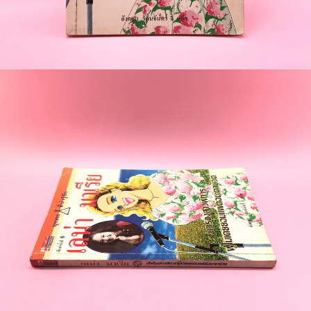
🐲 หนังสือเด็ก
📕 นิตยสาร
🌎 International Books
🎲 Board Game
📅 สินค้าอื่นๆ