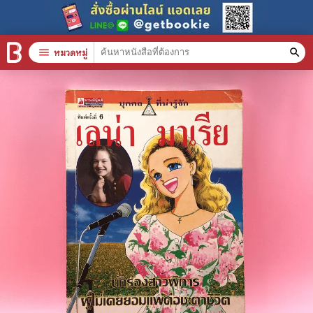
menu
หมวดหมู่
search
หมวดหมู่สินค้า
clear
หนังสือทั้งหมด
stars
สินค้าใช้เฉพาะแต้มเท่านั้น
📚 หนังสือทั่วไป
🦄 วรรณกรรม นิยาย เรื่องสั้น
🎓 การศึกษา
😼 หนังสือการ์ตูน