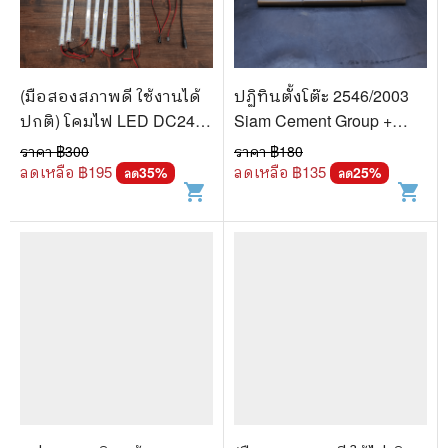
(มือสองสภาพดี ใช้งานได้
ปฏิทินตั้งโต๊ะ 2546/2003
ปกติ) โคมไฟ LED DC24V
Siam Cement Group +
ฟูลสเปกตรัม 50 ซม. สําห
Boxset
ราคา ฿
300
ราคา ฿
180
รับปลูกพืชในร่ม เพาะ
ลดเหลือ ฿
195
ลดเหลือ ฿
135
35
%
25
%
ลด
ลด
shopping_cart
shopping_cart
เมล็ด ชุด 8 ชิ้น