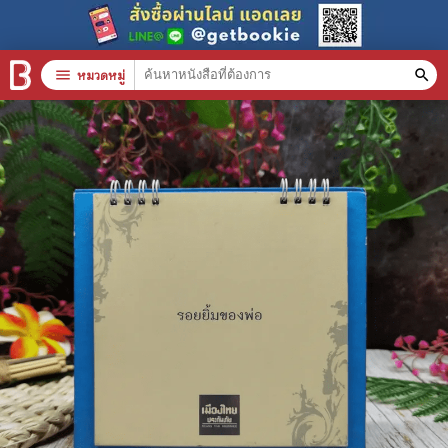
menu
หมวดหมู่
search
หมวดหมู่สินค้า
clear
หนังสือทั้งหมด
stars
สินค้าใช้เฉพาะแต้มเท่านั้น
📚 หนังสือทั่วไป
🦄 วรรณกรรม นิยาย เรื่องสั้น
🎓 การศึกษา
😼 หนังสือการ์ตูน