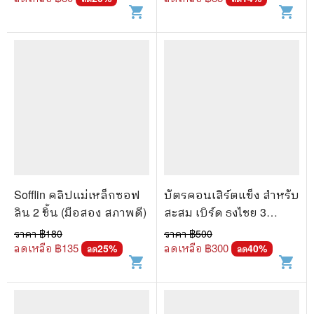
shopping_cart
shopping_cart
Sofflin คลิปแม่เหล็กซอฟ
บัตรคอนเสิร์ตแข็ง สำหรับ
ลิน 2 ชิ้น (มือสอง สภาพดี)
สะสม เบิร์ด ธงไชย 3
คอนเสิร์ต ขายรวม 6 ใบ +
ราคา ฿
180
ราคา ฿
500
แถมไฟ 2 ชิ้น
ลดเหลือ ฿
135
ลดเหลือ ฿
300
25
%
40
%
ลด
ลด
shopping_cart
shopping_cart