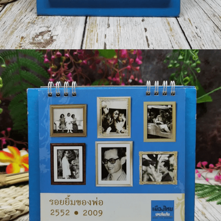
🐲 หนังสือเด็ก
📕 นิตยสาร
🌎 International Books
🎲 Board Game
📅 สินค้าอื่นๆ