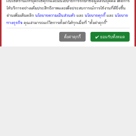
เว็บไซต์ร้านเก็ทบุ๊คกี้ใช้คุกกี้และมีนโยบายการรักษาข้อมูลส่วนบุคคล เพื่อการ
shopping_cart
shopping_cart
ให้บริการอย่างเต็มประสิทธิภาพและเพื่อประสบการณ์การใช้งานที่ดียิ่งขึ้น
อ่านเพิ่มเติมคลิก
นโยบายความเป็นส่วนตัว
และ
นโยบายคุกกี้
และ
นโยบาย
ทางธุรกิจ
คุณสามารถแก้ไขการตั้งค่าได้ทุกเมื่อที่ "ตั้งค่าคุกกี้"
หน้าแรก
ตะกร้า (
0
)
เมนูลูกค้า
home
shopping_basket
face
ตั้งค่าคุกกี้
✔️ ยอมรับทั้งหมด
ปฏิทินตั้งโต๊ะ ธ.กรุงศรี
ปฏิทินตั้งโต๊ะ ธ.ไทย
พ.ศ.2562
พาณิชย์ พ.ศ.2562
ราคา ฿
50
ราคา ฿
30
shopping_cart
shopping_cart