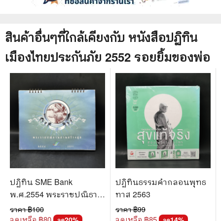
สินค้าอื่นๆที่ใกล้เคียงกับ
หนังสือ
ปฏิทิน
เมืองไทยประกันภัย 2552 รอยยิ้มของพ่อ
ปฏิทิน SME Bank
ปฏิทินธรรมคำกลอนพุทธ
พ.ศ.2554 พระราชปณิธาน
ทาส 2563
สานสร้างสุข
ราคา ฿
100
ราคา ฿
99
ลดเหลือ ฿
80
ลดเหลือ ฿
85
20
%
14
%
ลด
ลด