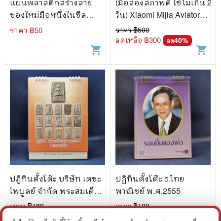
แผ่นพลาสติกสร้างลาย
(มือสองสภาพดี ใช้ไม่เกิน 2
ของใหม่มือหนึ่งในซีล
วัน) Xiaomi Mijia Aviator
300x400x0.4 mm. ขายรวม
แว่นกันแดดป้องกันรังสียูวี
ราคา ฿
50
ราคา ฿
500
3 แพ็คตามภาพ
กรอบสแตนเลส
ลดเหลือ ฿
300
40
%
ลด
shopping_cart
shopping_cart
ปฏิทินตั้งโต๊ะ บริษัท เตชะ
ปฏิทินตั้งโต๊ะ ธ.ไทย
ไพบูลย์ จำกัด พระสมเด็จ
พาณิชย์ พ.ศ.2555
พ.ศ.2562
ราคา ฿
180
ราคา ฿
100
ลดเหลือ ฿
135
ลดเหลือ ฿
80
25
%
20
%
ลด
ลด