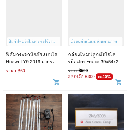
สินค้าใหม่ยังไม่แกะห่อใช้งาน
มีรอยตำหนิแมวข่วนตามภาพ
ฟิล์มกระจกนิรภัยแบบใส
กล่องโฟมปลูกผักไฮโด
Huawei Y9 2019 ขายรวม 3
รมือสอง ขนาด 39x54x20
ชิ้น
cm ขายเหมา 8 กล่อง
ราคา ฿
60
ราคา ฿
500
ลดเหลือ ฿
300
40
%
ลด
shopping_cart
shopping_cart