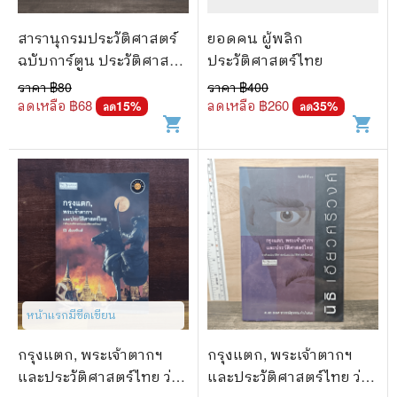
สารานุกรมประวัติศาสตร์
ยอดคน ผู้พลิก
ฉบับการ์ตูน ประวัติศาสตร์
ประวัติศาสตร์ไทย
จีน
ราคา ฿
80
ราคา ฿
400
ลดเหลือ ฿
68
ลดเหลือ ฿
260
15
%
35
%
ลด
ลด
shopping_cart
shopping_cart
หน้าแรกมีขีดเขียน
กรุงแตก, พระเจ้าตากฯ
กรุงแตก, พระเจ้าตากฯ
และประวัติศาสตร์ไทย ว่า
และประวัติศาสตร์ไทย ว่า