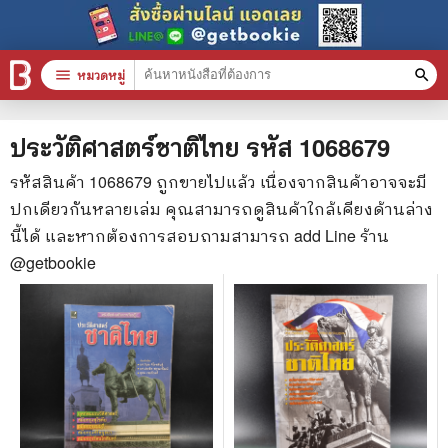
menu
หมวดหมู่
search
หมวดหมู่สินค้า
clear
ประวัติศาสตร์ชาติไทย
รหัส
1068679
รหัสสินค้า
1068679
ถูกขายไปแล้ว เนื่องจากสินค้าอาจจะมี
ปกเดียวกันหลายเล่ม คุณสามารถดูสินค้าใกล้เคียงด้านล่าง
หนังสือทั้งหมด
นี้ได้ และหากต้องการสอบถามสามารถ add Line ร้าน
stars
สินค้าใช้เฉพาะแต้มเท่านั้น
@getbookie
📚 หนังสือทั่วไป
🦄 วรรณกรรม นิยาย เรื่องสั้น
🎓 การศึกษา
😼 หนังสือการ์ตูน