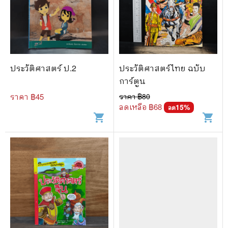
ประวัติศาสตร์ ป.2
ประวัติศาสตร์ไทย ฉบับ
การ์ตูน
ราคา ฿
45
ราคา ฿
80
ลดเหลือ ฿
68
15
%
ลด
shopping_cart
shopping_cart