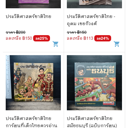
🐲 หนังสือเด็ก
📕 นิตยสาร
ประวัติศาสตร์ชาติไทย
ประวัติศาสตร์ชาติไทย -
🌎 International Books
อุดม เชยกีวงศ์
ราคา ฿
200
ราคา ฿
150
🎲 Board Game
ลดเหลือ ฿
150
ลดเหลือ ฿
113
25
%
24
%
ลด
ลด
shopping_cart
shopping_cart
📅 สินค้าอื่นๆ
ประวัติศาสตร์ชาติไทย
ประวัติศาสตร์ชาติไทย
การ์ตูนที่เด็กไทยควรอ่าน
สมัยธนบุรี (ฉบับการ์ตูน)