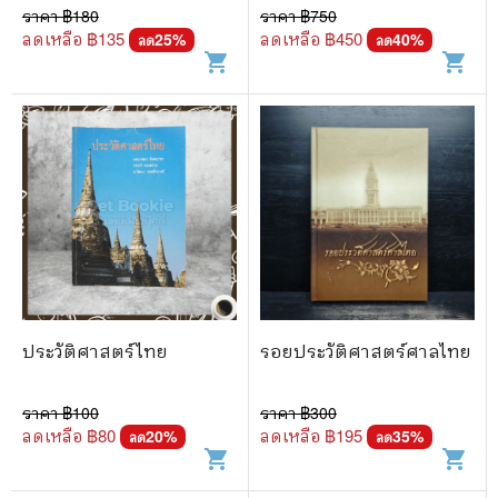
ราคา ฿
180
ราคา ฿
750
ลดเหลือ ฿
135
ลดเหลือ ฿
450
25
%
40
%
ลด
ลด
shopping_cart
shopping_cart
ประวัติศาสตร์ไทย
รอยประวัติศาสตร์ศาลไทย
ราคา ฿
100
ราคา ฿
300
ลดเหลือ ฿
80
ลดเหลือ ฿
195
20
%
35
%
ลด
ลด
shopping_cart
shopping_cart