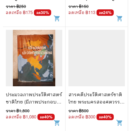
ราคา ฿
250
ราคา ฿
150
ลดเหลือ ฿
175
ลดเหลือ ฿
113
30
%
24
%
ลด
ลด
shopping_cart
shopping_cart
ประมวลภาพประวัติศาสตร์
สารคดีประวัติศาสตร์ชาติ
ชาติไทย (มีภาพประกอบ
ไทย พระนครสองศตวรรษ
704 หน้า)
- ประกอบ โชประการ
ราคา ฿
1,800
ราคา ฿
500
ลดเหลือ ฿
1,080
ลดเหลือ ฿
300
40
%
40
%
ลด
ลด
shopping_cart
shopping_cart