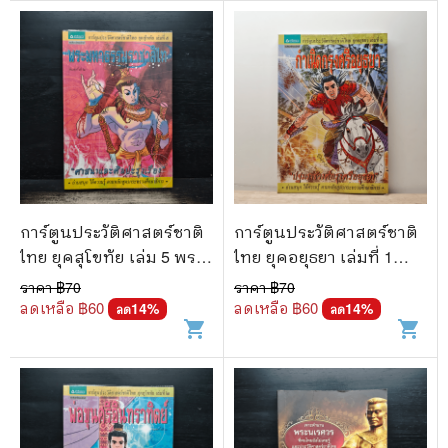
การ์ตูนประวัติศาสตร์ชาติ
การ์ตูนประวัติศาสตร์ชาติ
ไทย ยุคสุโขทัย เล่ม 5 พระ
ไทย ยุคอยุธยา เล่มที่ 1
มหาธรรมราชาลิไท
กำเนิดกรุงศรีอยุธยา
ราคา ฿
70
ราคา ฿
70
ลดเหลือ ฿
60
ลดเหลือ ฿
60
14
%
14
%
ลด
ลด
shopping_cart
shopping_cart