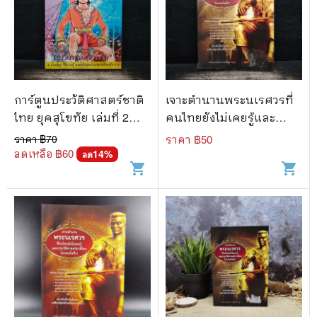
การ์ตูนประวัติศาสตร์ชาติ
เจาะตำนานพระนเรศวรที่
ไทย ยุคสุโขทัย เล่มที่ 2
คนไทยยังไม่เคยรู้และ
พ่อขุนศรีอินทราทิตย์
ประวัติศาสตร์ชาติไทยไม่
ราคา ฿
70
ราคา ฿
50
เคยบันทึก
ลดเหลือ ฿
60
14
%
ลด
shopping_cart
shopping_cart