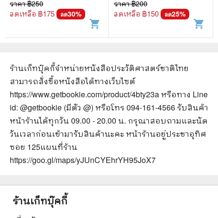
ด้วยประวัติศาสตร์และ
ด้วยประวัติศาสตร์และ
ราคา ฿
250
ราคา ฿
200
ประวัติศาสตร์นิพนธ์ - นิธิ
ประวัติศาสตร์นิพนธ์ - นิธิ
ลดเหลือ ฿
175
ลดเหลือ ฿
150
30
%
25
%
ลด
ลด
shopping_cart
shopping_cart
เอียวศรีวงศ์
เอียวศรีวงศ์
ร้านเก็ทบุ๊คกี้จำหน่ายหนังสือ
ประวัติศาสตร์ชาติไทย
สามารถสั่งซื้อหนังสือได้ทางเว็บไซต์
https://www.getbookie.com/product/4bty23a
หรือทาง Line
id: @getbookie (มีตัว @) หรือโทร 094-161-4566 รับสินค้า
หน้าร้านได้ทุกวัน 09.00 - 20.00 น. กรุณาสอบถามและนัด
วันเวลาก่อนเข้ามารับสินค้านะคะ หน้าร้านอยู่ประชาอุทิศ
ซอย 125
แผนที่ร้าน
https://goo.gl/maps/yJUnCYEhrYH95JoX7
ร้านเก็ทบุ๊คกี้