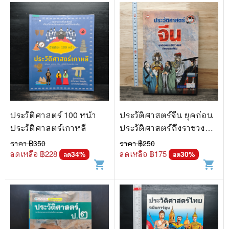
ประวัติศาสตร์ 100 หน้า
ประวัติศาสตร์จีน ยุคก่อน
ประวัติศาสตร์เกาหลี
ประวัติศาสตร์ถึงราชวงศ์
ชิง
ราคา ฿
350
ราคา ฿
250
ลดเหลือ ฿
228
ลดเหลือ ฿
175
34
%
30
%
ลด
ลด
shopping_cart
shopping_cart