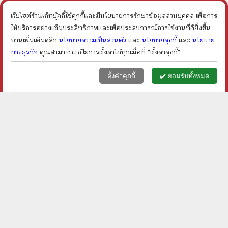
ราคา ฿
30
ราคา ฿
30
เว็บไซต์ร้านเก็ทบุ๊คกี้ใช้คุกกี้และมีนโยบายการรักษาข้อมูลส่วนบุคคล เพื่อการ
shopping_cart
shopping_cart
ให้บริการอย่างเต็มประสิทธิภาพและเพื่อประสบการณ์การใช้งานที่ดียิ่งขึ้น
อ่านเพิ่มเติมคลิก
นโยบายความเป็นส่วนตัว
และ
นโยบายคุกกี้
และ
นโยบาย
ทางธุรกิจ
คุณสามารถแก้ไขการตั้งค่าได้ทุกเมื่อที่ "ตั้งค่าคุกกี้"
หน้าแรก
ตะกร้า (
0
)
เมนูลูกค้า
home
shopping_basket
face
ตั้งค่าคุกกี้
✔️ ยอมรับทั้งหมด
แด่เธอด้วยดวงใจ - นภาลัย
บาปเสน่หา - บัวแดง
ไผ่สีทอง
ราคา ฿
30
ราคา ฿
30
shopping_cart
shopping_cart