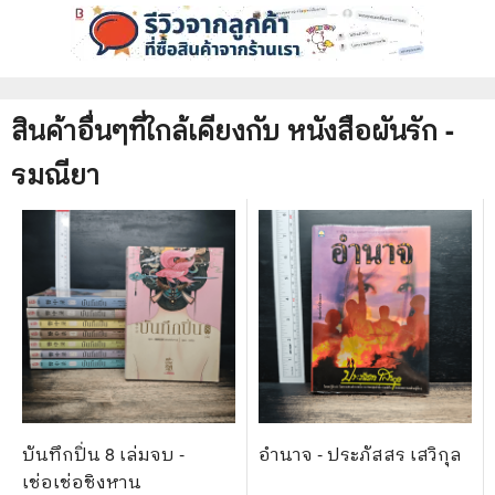
สินค้าอื่นๆที่ใกล้เคียงกับ
หนังสือ
ผันรัก -
รมณียา
บันทึกปิ่น 8 เล่มจบ -
อำนาจ - ประภัสสร เสวิกุล
เช่อเช่อชิงหาน