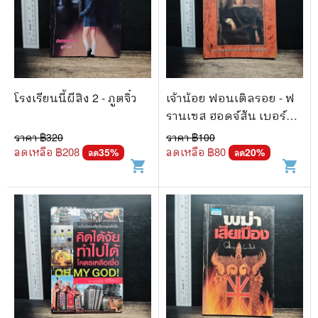
โรงเรียนนี้ผีสิง 2 - ภูตจิ๋ว
เจ้าน้อย ฟอนเติลรอย - ฟ
รานเซส ฮอดจ์สัน เบอร์
เนตต์
ราคา ฿
320
ราคา ฿
100
ลดเหลือ ฿
208
ลดเหลือ ฿
80
35
%
20
%
ลด
ลด
shopping_cart
shopping_cart