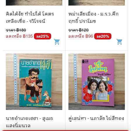
คิดได้งัย ทำไปได้ โคตร
พม่าเสียเมือง - ม.ร.ว.คึก
เหลือเชื่อ - รวิโรจน์
ฤทธิ์ ปราโมช
ราคา ฿
180
ราคา ฿
120
ลดเหลือ ฿
135
ลดเหลือ ฿
96
25
%
20
%
ลด
ลด
shopping_cart
shopping_cart
นายอำเภอเฮฮา - สุเมธ
คู่เสน่หา - นภาลัย ไผ่สีทอง
แสงนิ่มนวล