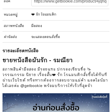
ลิงค์
❤️ รัก โรแมนติก
หมวดหมู่
สภาพ
หนังสือ
มือสอง
ค่าจัดส่ง
จะแสดงตอนสั่งซื้อ
รายละเอียด
หนังสือ
ขายหนังสือผันรัก - รมณียา
สภาพสินค้ามือสอง มีรอยแทะ ปกรองเขียนชื่อ 🦄
วรรณกรรม นิยาย เรื่องสั้น❤️ รัก โรแมนติกสั่งซื้อได้ทันที
ผ่านเว็บไซต์ หรือหากต้องการสอบถามแม่ค้า แอดไลน์มา
ได้เลยค่ะ @getbookie พร้อมบริการให้เร็วที่สุดจ้า