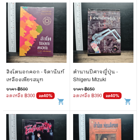
สิงโตนอกคอก - จิดานันท์
ตำนานปีศาจญี่ปุ่น -
เหลืองเพียรสมุท
Shigeru Mizuki
ราคา ฿
500
ราคา ฿
650
ลดเหลือ ฿
300
ลดเหลือ ฿
390
40
%
40
%
ลด
ลด
shopping_cart
shopping_cart