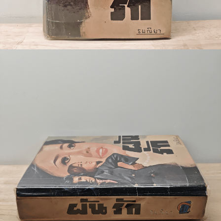
🐲 หนังสือเด็ก
📕 นิตยสาร
🌎 International Books
🎲 Board Game
📅 สินค้าอื่นๆ