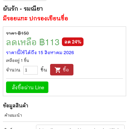
ผันรัก - รมณียา
มีรอยแทะ ปกรองเขียนชื่อ
ราคา ฿
150
ลดเหลือ ฿
113
ลด
24
%
ราคานี้ใช้ได้ถึง
15 สิงหาคม 2026
เหลืออยู่
1
ชิ้น
จำนวน
ชิ้น
ซื้อ
shopping_cart
สั่งซื้อผ่าน Line
ข้อมูลสินค้า
คำแนะนำ