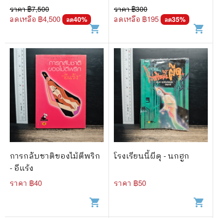
ราคา ฿
7,500
ราคา ฿
300
ลดเหลือ ฿
4,500
ลดเหลือ ฿
195
40
%
35
%
ลด
ลด
shopping_cart
shopping_cart
การกลับชาติของไม้ตีพริก
โรงเรียนนี้ผีดุ - นกฮูก
- อีแร้ง
ราคา ฿
40
ราคา ฿
50
shopping_cart
shopping_cart