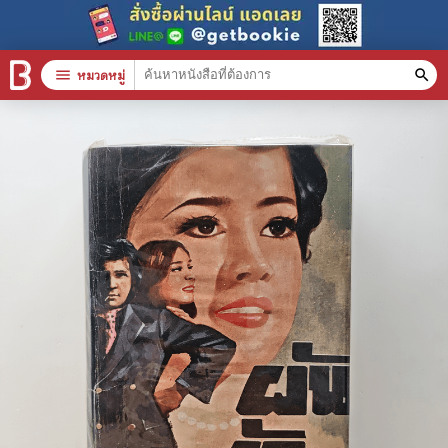
menu
หมวดหมู่
search
หมวดหมู่สินค้า
clear
หนังสือทั้งหมด
stars
สินค้าใช้เฉพาะแต้มเท่านั้น
📚 หนังสือทั่วไป
🦄 วรรณกรรม นิยาย เรื่องสั้น
🎓 การศึกษา
😼 หนังสือการ์ตูน