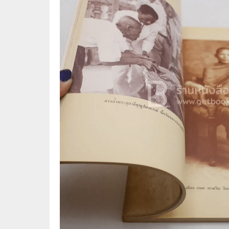
🦄 วรรณกรรม นิยาย เรื่องสั้น
👩 สนพ
🐇 เรื่องสั้น
☘️ สนพ.
🛖 วรรณคดีไทย นิทานพื้นบ้าน
🔵 สนพ
👩‍🦳 นิยายไทยรุ่นเก่า
🏳️‍🌈 ส
🏵️ บทกวี บทกลอน
🟩 สน
🏞️ นิยายภาพ
☀️ สนพ.
👨‍❤️‍👨 นิยายวาย นิยายยูริ
🟦 สนพ.
✍️ นิยายฟิคชั่น
⭕ สนพ.
🌏 นิยายแปล
🔴 สนพ
🏰 วรรณกรรมเยาวชน
🔲 สนพ
🦄 แฟนตาซี
💜 สนพ
🛸 ไซไฟ วิทยาศาสตร์
การ์ตู