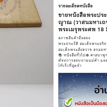
วกับสัตว์
Gossip ดารา
รายละเอียด
หนังสือ
์ตูนดนตรี
👙 เซ็กซี่
ขายหนังสือพระประ
ญาณ (วาสนมหาเถร
์ตูนทำอาหาร
วัยรุ่น
พระเมรุพระศพ 18 ม
สืบสวน สอบสวน
🥘 อาหาร
สภาพสินค้ามือสอง
⚔️ ต่อสู้ แอ๊คชั่น
💄 สุขภาพและความงาม
พระประวัติ สมเด็จพระอร
สมเด็จพระสังฆราช สกลมห
ตูนกีฬา
🏠 แต่งบ้าน
📚 หนังสือทั่วไป☸️ ศาสนาพุท
ต้องการสอบถามแม่ค้า แอด
ก
🧳 ท่องเที่ยว
ให้เร็วที่สุดจ้า
ตาซี
คู่มือเฉลยเกม
ญภัย ท่องเที่ยว
เกษตรและธรรมชาติ
แม่และเด็ก
ตูนผีไทย
ภาษาศาสตร์