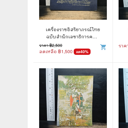
เครื่องราชอิสริยาภรณ์ไทย
ฉบับสำนักเลขาธิการคณะ
รัฐมนตรี พ.ศ.2523
ราคา ฿
2,500
ราค
shopping_cart
ลดเหลือ ฿
1,500
40
%
ลด