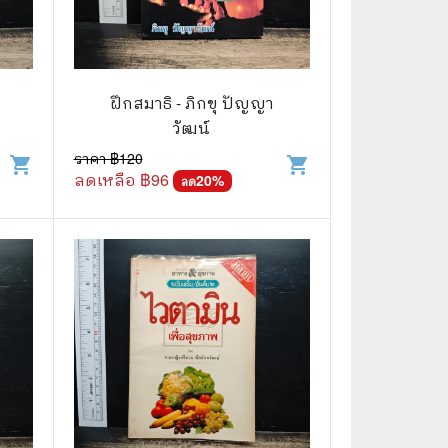
ฝึกสมาธิ - ภิกขุ ปัญญา
วัฒน์
ราคา ฿
120
shopping_cart
shopping_cart
ลดเหลือ ฿
96
20
%
ลด