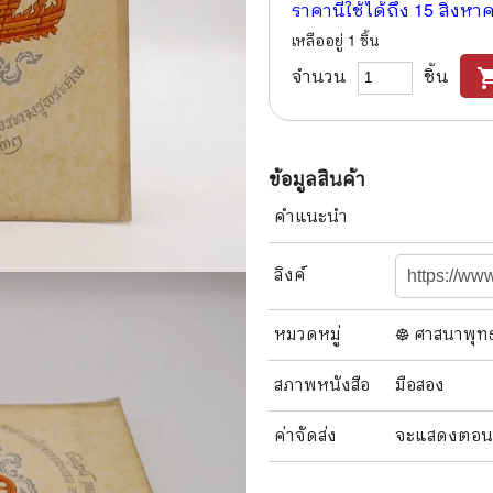
ราคานี้ใช้ได้ถึง
15 สิงหา
แนะแนวการศึกษา
🤡 เรื่องสั้น ขำขัน
เหลืออยู่
1
ชิ้น
กษาและการสอน
🎨 ศิลปะและการออกแบบ
จำนวน
ชิ้น
shopping
🎸 ดนตรี
สือการ์ตูน
🩱 แฟชั่น
ข้อมูลสินค้า
ตูนชุด
🔭 วิทยาศาสตร์
คำแนะนำ
ตูนเล่มเดียวจบ
🕰️ ประวัติศาสตร์
ลิงค์
การ์ตูนวาย การ์ตูนยูริ
⛪ ศาสนา
์ตูนยุคเก่า
🏙️ การเมือง
หมวดหมู่
☸️ ศาสนาพุท
 โรแมนติก
⚽ กีฬา
สภาพ
หนังสือ
มือสอง
า ชีวิต เรื่องจริง
🎞️ ภาพยนตร์
ค่าจัดส่ง
จะแสดงตอนสั่
สยองขวัญ ระทึกขวัญ
โมเดล