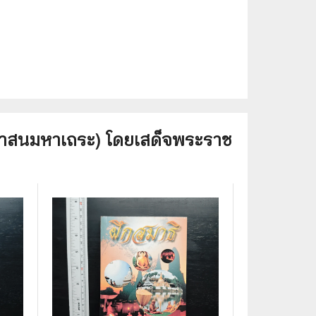
วาสนมหาเถระ) โดยเสด็จพระราช