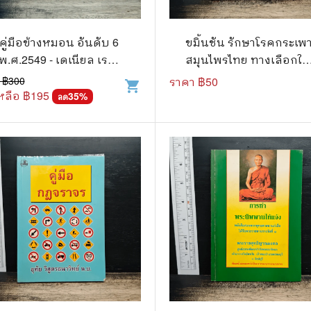
คู่มือข้างหมอน อันดับ 6
ขมิ้นชัน รักษาโรคกระเพ
พ.ศ.2549 - เดเนียล เรด,
สมุนไพรไทย ทางเลือกให
พีระ บุญจริง
สำหรับคุณ
 ฿
300
ราคา ฿
50
shopping_cart
หลือ ฿
195
35
%
ลด