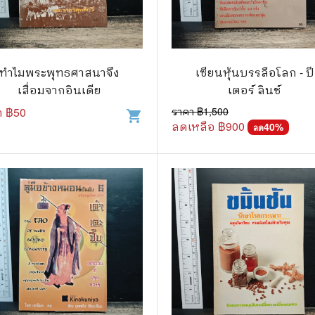
ทำไมพระพุทธศาสนาจึง
เซียนหุ้นบรรลือโลก - ปี
เสื่อมจากอินเดีย
เตอร์ ลินช์
า ฿
50
ราคา ฿
1,500
shopping_cart
ลดเหลือ ฿
900
40
%
ลด