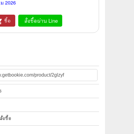
คม 2026
🌠 Astrology
⛪ Religion
สั่งซื้อผ่าน Line
ซื้อ
_cart
🧏‍♀️ Languages
🪐 Science & Math
🏋️‍♂️ Health and Well-Being
🤳 Social Science
😊 Self-Enrichment
👔 Business and Economics
ธ
🖥️ Computers & Technology
🧑‍🏫 Education & Teaching
งซื้อ
🎶 Music & Movie