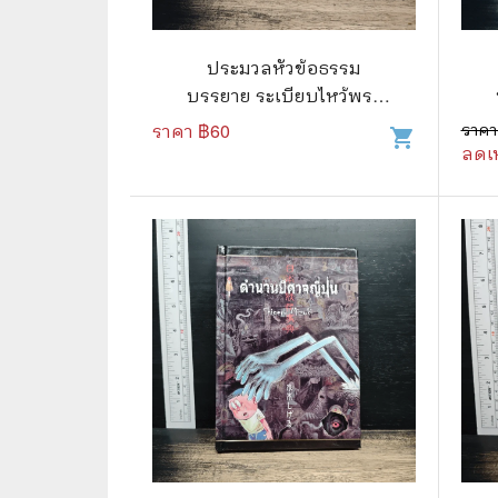
ประมวลหัวข้อธรรม
บรรยาย ระเบียบไหว้พระ
ก่อนนอน
ราคา ฿
60
ราคา
shopping_cart
ลดเ