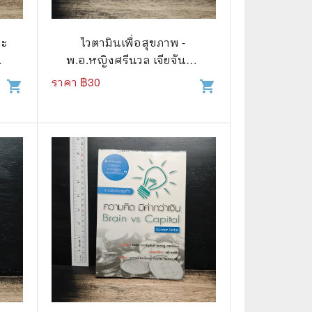
าะ
ไวตามินเพื่อสุขภาพ -
ม่
พ.อ.หญิงศรีนวล เจียจันทร์
พงษ์
ราคา ฿
30
shopping_cart
shopping_cart