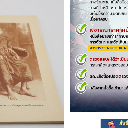
.ยอดธิดา
ไอทีและเทคโนโลยี
รักพิมพ์ Luckpim
นิตยสารเก่าราคาถูก
.Phoenix Next
นางงามและการประกวด
นพ.หมึกจีน
พ.บงกช
วิบูลย์กิจ
เนชั่น
สยามอินเตอร์
.บูรพัฒน์
.Zenshu
.Bly
นรายเดือน รายสัปดาห์