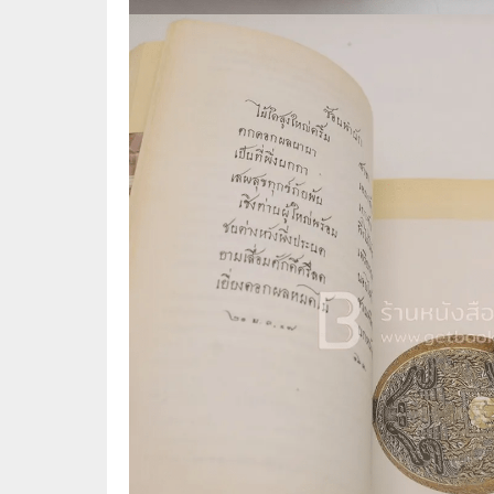
🌟 นิยายไลท์โนเวล
การ์ตูน
🏺 อิงประวัติศาสตร์
หนังสือ
🏮 นิยายจีน
กล่อง 
🌞 นิยายแจ่มใส
หนังสือ
❤️ รัก โรแมนติก
❤️‍🔥❤️‍🔥 นิยายรัก ราคาถูกสุด
🐲 หนัง
💀 ผี สยองขวัญ ระทึกขวัญ
🪐 ความ
🎭 ดราม่า ชีวิต
🐲 นิท
🌔 ลึกลับ
🔍 สืบสวน สอบสวน
⚔️ แอ็คชั่น ต่อสู้