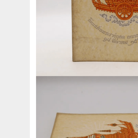
📜 ประวัติศาสตร์
👩‍🏫 
👤 ประวัติบุคคล ประสบการณ์ชีวิต
การศึ
🌠 โหราศาสตร์ การทำนาย
☸️ ธรรมะ ศาสนา ปรัชญา
😼 หนัง
🏙️ การเมือง สังคมศาสตร์
📚 การ์
🪦 งานศพ อนุสรณ์ต่างๆ
📗 การ์
🧳 ท่องเที่ยว ประสบการณ์ท่องเที่ยว
👨‍❤️‍👨 
💃 งานอดิเรก อาชีพ
🕰️ การ
สารคดี
❤️ รัก
🌎 สารคดี ความรู้รอบตัว
🎭 ดราม่
💎 เพชร พลอย อัญมณี
💀 ผี 