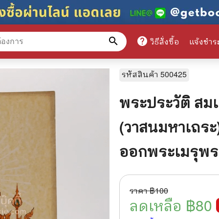
search
help
วิธีสั่งซื้อ
แจ้งชำร
หมวดหมู่สินค้า
รหัสสินค้า
500425
พระประวัติ ส
ศึกษา
📕 นิตยสาร
(วาสนมหาเถระ)
มาย
📺 เรื่องย่อละครโทรทัศน์
ออกพระเมรุพระ
าศาสตร์
นิตยสารดารารุ่นเก่า
แพทย์
แฟนคลับดารา
ู่มือเตรียมสอบราชการ
เรื่องย่อซีรี่ย์ต่างประเทศ
ราคา ฿
100
ลดเหลือ ฿
80
สือเรียน
🌍 ทั่วไปและวาไรตี้