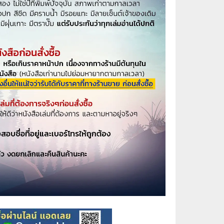
⚽ Sports
🎲 Board Game
2️⃣ Used Board Game บอร์ดเกมมือ
สอง
🎉 Party
🧠 Strategy
🪅 Family
♟️ Abstract
บอร์ดเกมแปลไทย
บอร์ดเกมโดยคนไทย
🎴 Card Sleeves ซองใส่การ์ด
Board Game