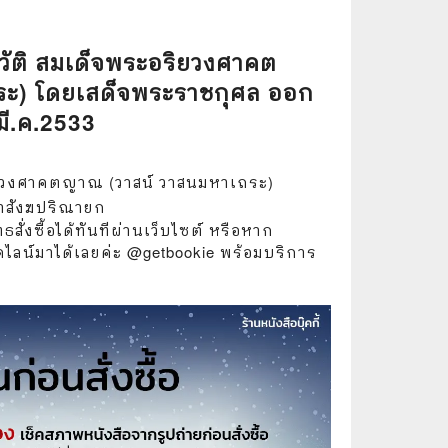
🧒 Children's Books
👪 Family and Relationships
วัติ สมเด็จพระอริยวงศาคต
ะ) โดยเสด็จพระราชกุศล ออก
🐕‍🦺 Animals
ี.ค.2533
🏛️ Politics & Government
⚙️ Engineering & Transportation
ิยวงศาคตญาณ (วาสน์ วาสนมหาเถระ)
าสังฆปริณายก
⚖️ Law
ธสั่งซื้อได้ทันทีผ่านเว็บไซต์ หรือหาก
ไลน์มาได้เลยค่ะ @getbookie พร้อมบริการ
👤 Biography
🍸 Food and Drink
💃 Hobbies and Collectibles
🖋️ Literature and Fiction
🧳 Travel Literature