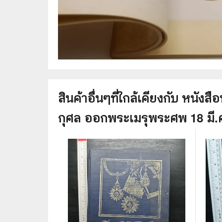
⛺ ผจญภัย
😀 ตลก สนุกสนาน
นิยาย วรรณกรรม
สินค้าอื่นๆที่ใกล้เคียงกับ
หนังสือ
กุศล ออกพระเมรุพระศพ 18 มี.