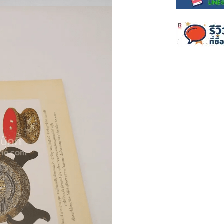
แก๊ก
การ์ตูนภาษาญี่ปุ่น
BOXSET การ์ตูน
การ์ตูน
สือเด็ก
รู้สำหรับเด็ก
าน