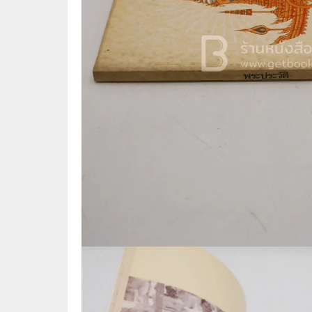
🛸 วิทยาศาสตร์ คณิตศาสตร์
🐾 เกี่ย
🌾 พืช สัตว์
🎻 การ
🥘 อาหาร สุขภาพ ความงาม
🍳 การ
👪 ครอบครัว การเลี้ยงลูก
🕵️‍♀️ 
🏡 บ้านและสวน
🎸 ดนตรี ภาพยนตร์
⚽ การ์
⚽ กีฬา เกม
😀 ตล
👸 นางงาม
🔮 แฟน
🖥️ คอมพิวเตอร์ เทคโนโลยี
🧗‍♂️ ผจ
หนังสือทั่วไป พ็อกเก็ตบุ๊ค
👽 ไซไฟ
☠️ การ์