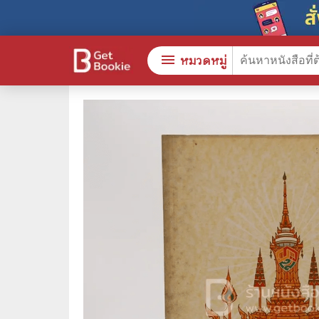
menu
หมวดหมู่
หนังสือทั้งหมด
🎓 การ
stars
สินค้าใช้เฉพาะแต้มเท่านั้น
⚖️ กฎห
💬 ภาษ
📚 หนังสือทั่วไป
💉 การ
😁 จิตวิทยา พัฒนาตนเอง
👮‍♀️ ค
👔 ธุรกิจ เศรษฐศาสตร์
🏫 หนัง