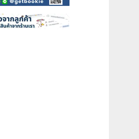
📅 สินค้าอื่นๆ
📒 สมุดบันทึก
🎥 ของสะสมจากหนังและการ์ตูน
📅 ปฏิทินเก่า
อื่นๆ