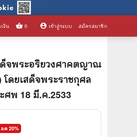
shopping_basket
account_circle
ะเงิน
0
เข้าสู่ระบบ
สมัครสมาชิก
clear
มเด็จพระอริยวงศาคตญาณ
🌎 International Books
 โดยเสด็จพระราชกุศล
🎨 Art and Design
ศพ 18 มี.ค.2533
🤹‍♀️ Humor & Entertainment
🏝️ Survival & Emergency
Preparedness
🦸‍♂️ Comics & Graphic Novels
ลด
20
%
🏺 Historical & Political