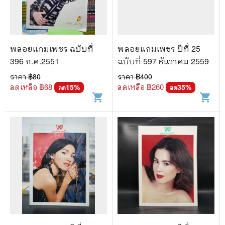
🐲 หนังสือเด็ก
📕 นิตยสาร
🌎 International Books
พลอยแกมเพชร ฉบับที่
พลอยแกมเพชร ปีที่ 25
🎲 Board Game
396 ก.ค.2551
ฉบับที่ 597 ธันวาคม 2559
ราคา ฿
80
ราคา ฿
400
📅 สินค้าอื่นๆ
ลดเหลือ ฿
68
ลดเหลือ ฿
260
15
%
35
%
ลด
ลด
shopping_cart
shopping_cart