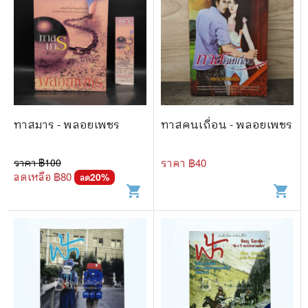
ทาสมาร - พลอยเพชร
ทาสคนเถื่อน - พลอยเพชร
ราคา ฿
100
ราคา ฿
40
ลดเหลือ ฿
80
20
%
ลด
shopping_cart
shopping_cart