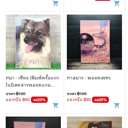
shopping_cart
shopping_cart
หมา - เชียง (พิมพ์ครั้งแรก
ทาสมาร - พลอยเพชร
ในนิตยสารพลอยแกม
เพชร)
ราคา ฿
100
ราคา ฿
100
ลดเหลือ ฿
80
ลดเหลือ ฿
80
20
%
20
%
ลด
ลด
shopping_cart
shopping_cart