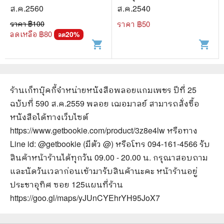
ส.ค.2560
ส.ค.2540
ราคา ฿
100
ราคา ฿
50
ลดเหลือ ฿
80
20
%
ลด
shopping_cart
shopping_cart
ร้านเก็ทบุ๊คกี้จำหน่ายหนังสือ
พลอยแกมเพชร ปีที่ 25
ฉบับที่ 590 ส.ค.2559 พลอย เฌอมาลย์
สามารถสั่งซื้อ
หนังสือได้ทางเว็บไซต์
https://www.getbookie.com/product/3z8e4lw
หรือทาง
Line id: @getbookie (มีตัว @) หรือโทร 094-161-4566 รับ
สินค้าหน้าร้านได้ทุกวัน 09.00 - 20.00 น. กรุณาสอบถาม
และนัดวันเวลาก่อนเข้ามารับสินค้านะคะ หน้าร้านอยู่
ประชาอุทิศ ซอย 125
แผนที่ร้าน
https://goo.gl/maps/yJUnCYEhrYH95JoX7