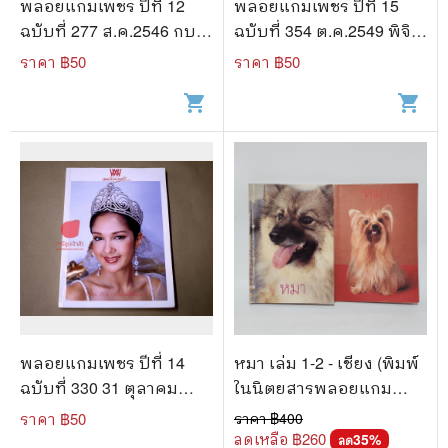
พลอยแกมเพชร ปีที่ 12
พลอยแกมเพชร ปีที่ 15
ฉบับที่ 277 ส.ค.2546 กบ สุ
ฉบับที่ 354 ต.ค.2549 พิจิต
วนันท์ คงยิ่ง
ตรา กฤติกุล
ราคา ฿
50
ราคา ฿
50
shopping_cart
shopping_cart
พลอยแกมเพชร ปีที่ 14
หมา เล่ม 1-2 - เชียง (พิมพ์
ฉบับที่ 330 31 ตุลาคม
ในนิตยสารพลอยแกม
2548 สิรินดา เจนเซ่น
เพชร)
ราคา ฿
50
ราคา ฿
400
ลดเหลือ ฿
260
35
%
ลด