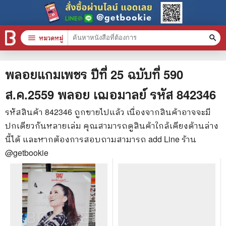
menu
หมวดหมู่
search
หมวดหมู่สินค้า
clear
พลอยแกมเพชร ปีที่ 25 ฉบับที่ 590
ส.ค.2559 พลอย เฌอมาลย์
รหัส
842346
หนังสือทั้งหมด
รหัสสินค้า
842346
ถูกขายไปแล้ว เนื่องจากสินค้าอาจจะมี
ปกเดียวกันหลายเล่ม คุณสามารถดูสินค้าใกล้เคียงด้านล่าง
stars
สินค้าใช้เฉพาะแต้มเท่านั้น
นี้ได้ และหากต้องการสอบถามสามารถ add Line ร้าน
📚 หนังสือทั่วไป
@getbookie
🦄 วรรณกรรม นิยาย เรื่องสั้น
🎓 การศึกษา
😼 หนังสือการ์ตูน