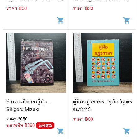
สำหรับคุณ
พงษ์
ราคา ฿
50
ราคา ฿
30
shopping_cart
shopping_cart
ตำนานปีศาจญี่ปุ่น -
คู่มือกฎจราจร - อุทัย วิสูตร
Shigeru Mizuki
ธนาวิทย์
ราคา ฿
650
ราคา ฿
30
ลดเหลือ ฿
390
40
%
ลด
shopping_cart
shopping_cart