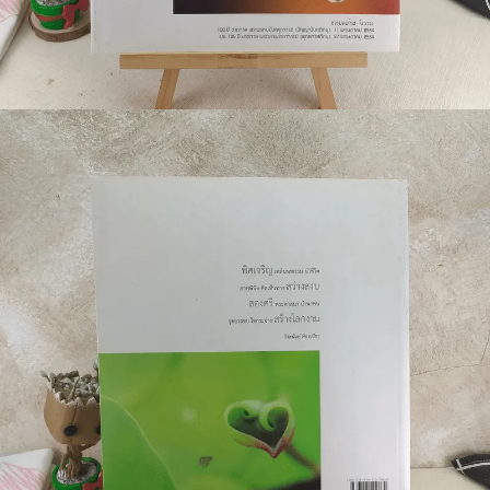
🐲 หนังสือเด็ก
📕 นิตยสาร
🌎 International Books
🎲 Board Game
📅 สินค้าอื่นๆ