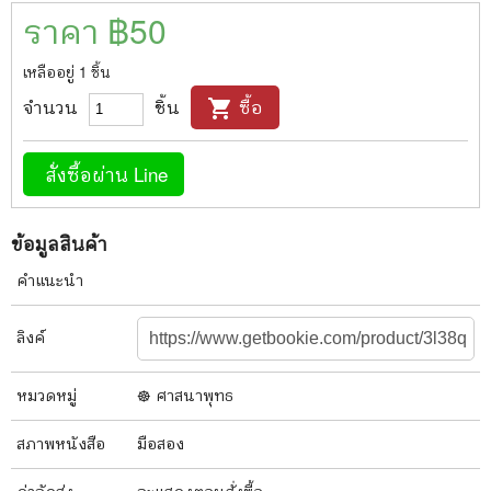
ราคา ฿
50
เหลืออยู่
1
ชิ้น
จำนวน
ชิ้น
ซื้อ
shopping_cart
สั่งซื้อผ่าน Line
ข้อมูลสินค้า
คำแนะนำ
ลิงค์
หมวดหมู่
☸️ ศาสนาพุทธ
สภาพ
หนังสือ
มือสอง
ค่าจัดส่ง
จะแสดงตอนสั่งซื้อ