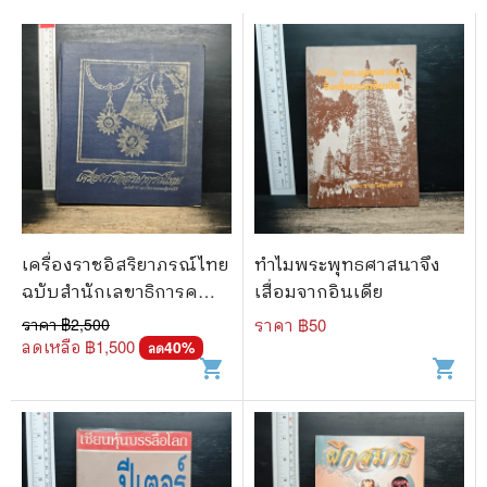
เครื่องราชอิสริยาภรณ์ไทย
ทำไมพระพุทธศาสนาจึง
ฉบับสำนักเลขาธิการคณะ
เสื่อมจากอินเดีย
รัฐมนตรี พ.ศ.2523
ราคา ฿
2,500
ราคา ฿
50
ลดเหลือ ฿
1,500
40
%
ลด
shopping_cart
shopping_cart