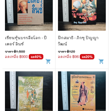
เซียนหุ้นบรรลือโลก - ปี
ฝึกสมาธิ - ภิกขุ ปัญญา
เตอร์ ลินช์
วัฒน์
ราคา ฿
1,500
ราคา ฿
120
ลดเหลือ ฿
900
ลดเหลือ ฿
96
40
%
20
%
ลด
ลด
shopping_cart
shopping_cart