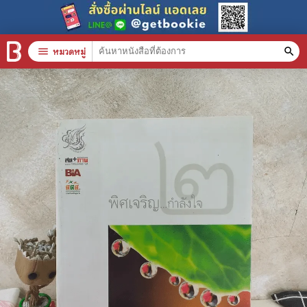
menu
หมวดหมู่
search
หมวดหมู่สินค้า
clear
หนังสือทั้งหมด
stars
สินค้าใช้เฉพาะแต้มเท่านั้น
📚 หนังสือทั่วไป
🦄 วรรณกรรม นิยาย เรื่องสั้น
🎓 การศึกษา
😼 หนังสือการ์ตูน