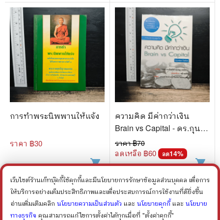
การทำพระนิพพานให้แจ้ง
ความคิด มีค่ากว่าเงิน
Brain vs Capital - ดร.กุน
เธอร์ ฟัลติน
ราคา ฿
30
ราคา ฿
70
ลดเหลือ ฿
60
14
%
ลด
shopping_cart
shopping_cart
เว็บไซต์ร้านเก็ทบุ๊คกี้ใช้คุกกี้และมีนโยบายการรักษาข้อมูลส่วนบุคคล เพื่อการ
ให้บริการอย่างเต็มประสิทธิภาพและเพื่อประสบการณ์การใช้งานที่ดียิ่งขึ้น
อ่านเพิ่มเติมคลิก
นโยบายความเป็นส่วนตัว
และ
นโยบายคุกกี้
และ
นโยบาย
ทางธุรกิจ
คุณสามารถแก้ไขการตั้งค่าได้ทุกเมื่อที่ "ตั้งค่าคุกกี้"