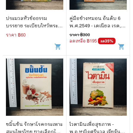
ประมวลหัวข้อธรรม
คู่มือข้างหมอน อันดับ 6
บรรยาย ระเบียบไหว้พระ
พ.ศ.2549 - เดเนียล เรด,
ก่อนนอน
พีระ บุญจริง
ราคา ฿
60
ราคา ฿
300
ลดเหลือ ฿
195
35
%
ลด
shopping_cart
shopping_cart
ขมิ้นชัน รักษาโรคกระเพาะ
ไวตามินเพื่อสุขภาพ -
สมุนไพรไทย ทางเลือกใหม่
พ.อ.หญิงศรีนวล เจียจันทร์