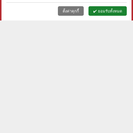
หน้าแรก
ตะกร้า (
0
)
เมนูลูกค้า
home
shopping_basket
face
ตั้งค่าคุกกี้
✔️ ยอมรับทั้งหมด
รู้จริงและเข้าใจ สุขภาพผู้
ชีวประวัติ นักปฏิวัติจีนผู้ยิ่ง
สูงวัยและภาวะสมองเสื่อม -
ใหญ่ ดร.ซุนยัดเซ็น - วัชระ
รศ.ดร.น.พ. วีรศักดิ์ เมือง
ชีวะโกเศรษฐ แปล
ราคา ฿
250
ราคา ฿
400
ไพศาล
ลดเหลือ ฿
175
ลดเหลือ ฿
260
30
%
35
%
ลด
ลด
shopping_cart
shopping_cart