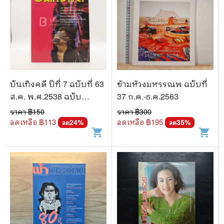
บันเทิงคดี ปีที่ 7 ฉบับที่ 63
ข้ามห้วงมหรรณพ ฉบับที่
ส.ค. พ.ศ.2538 ฉบับ
37 ก.ค.-ธ.ค.2563
กำแพงเมืองจีน
ราคา ฿
150
ราคา ฿
300
ลดเหลือ ฿
113
ลดเหลือ ฿
195
24
%
35
%
ลด
ลด
shopping_cart
shopping_cart