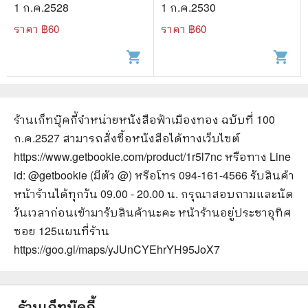
1 ก.ค.2528
1 ก.ค.2530
ราคา ฿
60
ราคา ฿
60
shopping_cart
shopping_cart
ร้านเก็ทบุ๊คกี้จำหน่ายหนังสือ
ฟ้าเมืองทอง ฉบับที่ 100
ก.ค.2527
สามารถสั่งซื้อหนังสือได้ทางเว็บไซต์
https://www.getbookie.com/product/1r5l7nc
หรือทาง Line
id: @getbookie (มีตัว @) หรือโทร 094-161-4566 รับสินค้า
หน้าร้านได้ทุกวัน 09.00 - 20.00 น. กรุณาสอบถามและนัด
วันเวลาก่อนเข้ามารับสินค้านะคะ หน้าร้านอยู่ประชาอุทิศ
ซอย 125
แผนที่ร้าน
https://goo.gl/maps/yJUnCYEhrYH95JoX7
ร้านเก็ทบุ๊คกี้