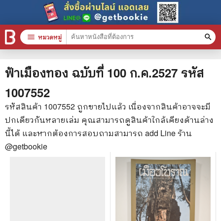
menu
หมวดหมู่
search
หมวดหมู่สินค้า
clear
ฟ้าเมืองทอง ฉบับที่ 100 ก.ค.2527
รหัส
1007552
หนังสือทั้งหมด
รหัสสินค้า
1007552
ถูกขายไปแล้ว เนื่องจากสินค้าอาจจะมี
ปกเดียวกันหลายเล่ม คุณสามารถดูสินค้าใกล้เคียงด้านล่าง
stars
สินค้าใช้เฉพาะแต้มเท่านั้น
นี้ได้ และหากต้องการสอบถามสามารถ add Line ร้าน
📚 หนังสือทั่วไป
@getbookie
🦄 วรรณกรรม นิยาย เรื่องสั้น
🎓 การศึกษา
😼 หนังสือการ์ตูน