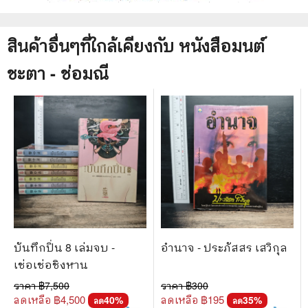
สินค้าอื่นๆที่ใกล้เคียงกับ
หนังสือ
มนต์
ชะตา - ช่อมณี
บันทึกปิ่น 8 เล่มจบ -
อำนาจ - ประภัสสร เสวิกุล
เช่อเช่อชิงหาน
ราคา ฿
7,500
ราคา ฿
300
ลดเหลือ ฿
4,500
ลดเหลือ ฿
195
40
%
35
%
ลด
ลด