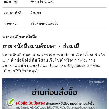
❤️ รัก โรแมนติก
หมวดหมู่
สภาพ
หนังสือ
มือสอง
ค่าจัดส่ง
จะแสดงตอนสั่งซื้อ
รายละเอียด
หนังสือ
ขายหนังสือมนต์ชะตา - ช่อมณี
สภาพสินค้ามือสอง 🦄 วรรณกรรม นิยาย เรื่องสั้น❤️ รัก โร
แมนติกสั่งซื้อได้ทันทีผ่านเว็บไซต์ หรือหากต้องการ
สอบถามแม่ค้า แอดไลน์มาได้เลยค่ะ @getbookie พร้อม
บริการให้เร็วที่สุดจ้า