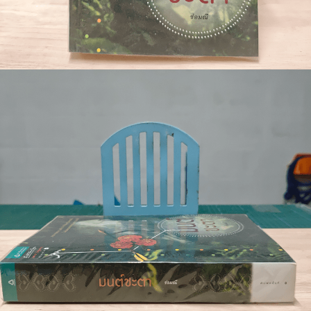
🐲 หนังสือเด็ก
📕 นิตยสาร
🌎 International Books
🎲 Board Game
📅 สินค้าอื่นๆ