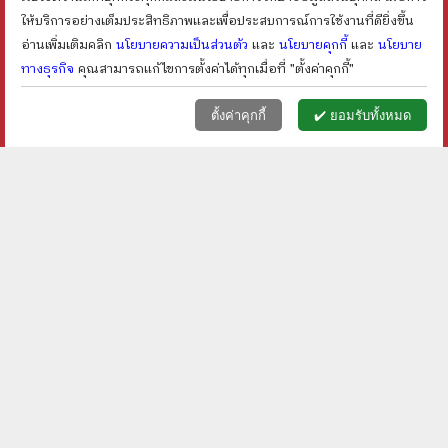
shopping_cart
shopping_cart
ให้บริการอย่างเต็มประสิทธิภาพและเพื่อประสบการณ์การใช้งานที่ดียิ่งขึ้น
อ่านเพิ่มเติมคลิก
นโยบายความเป็นส่วนตัว
และ
นโยบายคุกกี้
และ
นโยบาย
ทางธุรกิจ
คุณสามารถแก้ไขการตั้งค่าได้ทุกเมื่อที่ "ตั้งค่าคุกกี้"
หน้าแรก
ตะกร้า (
0
)
เมนูลูกค้า
home
shopping_basket
face
ตั้งค่าคุกกี้
✔️ ยอมรับทั้งหมด
แด่เธอด้วยดวงใจ - นภาลัย
บาปเสน่หา - บัวแดง
ไผ่สีทอง
ราคา ฿
30
ราคา ฿
30
shopping_cart
shopping_cart