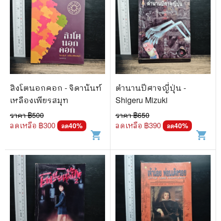
สิงโตนอกคอก - จิดานันท์
ตำนานปีศาจญี่ปุ่น -
เหลืองเพียรสมุท
Shigeru Mizuki
ราคา ฿
500
ราคา ฿
650
ลดเหลือ ฿
300
ลดเหลือ ฿
390
40
%
40
%
ลด
ลด
shopping_cart
shopping_cart