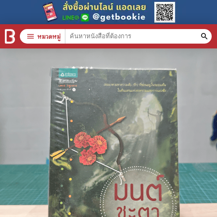
menu
หมวดหมู่
search
หมวดหมู่สินค้า
clear
หนังสือทั้งหมด
stars
สินค้าใช้เฉพาะแต้มเท่านั้น
📚 หนังสือทั่วไป
🦄 วรรณกรรม นิยาย เรื่องสั้น
🎓 การศึกษา
😼 หนังสือการ์ตูน