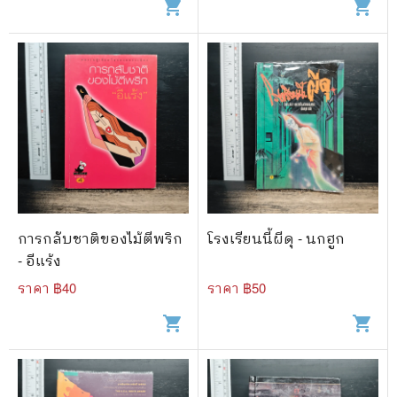
shopping_cart
shopping_cart
การกลับชาติของไม้ตีพริก
โรงเรียนนี้ผีดุ - นกฮูก
- อีแร้ง
ราคา ฿
40
ราคา ฿
50
shopping_cart
shopping_cart