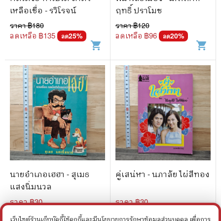
เหลือเชื่อ - รวิโรจน์
ฤทธิ์ ปราโมช
ราคา ฿
180
ราคา ฿
120
ลดเหลือ ฿
135
ลดเหลือ ฿
96
25
%
20
%
ลด
ลด
shopping_cart
shopping_cart
นายอำเภอเฮฮา - สุเมธ
คู่เสน่หา - นภาลัย ไผ่สีทอง
แสงนิ่มนวล
ราคา ฿
30
ราคา ฿
30
เว็บไซต์ร้านเก็ทบุ๊คกี้ใช้คุกกี้และมีนโยบายการรักษาข้อมูลส่วนบุคคล เพื่อการ