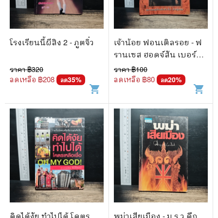
โรงเรียนนี้ผีสิง 2 - ภูตจิ๋ว
เจ้าน้อย ฟอนเติลรอย - ฟ
รานเซส ฮอดจ์สัน เบอร์
เนตต์
ราคา ฿
320
ราคา ฿
100
ลดเหลือ ฿
208
ลดเหลือ ฿
80
35
%
20
%
ลด
ลด
shopping_cart
shopping_cart
คิดได้งัย ทำไปได้ โคตร
พม่าเสียเมือง - ม.ร.ว.คึก