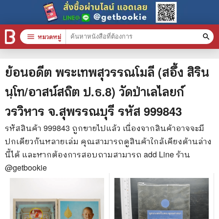
menu
หมวดหมู่
search
หมวดหมู่สินค้า
clear
ย้อนอดีต พระเทพสุวรรณโมลี (สอึ้ง สิริน
นฺโท/อาสน์สถิต ป.ธ.8) วัดป่าเลไลยก์
หนังสือทั้งหมด
วรวิหาร จ.สุพรรณบุรี
รหัส
999843
stars
สินค้าใช้เฉพาะแต้มเท่านั้น
รหัสสินค้า
999843
ถูกขายไปแล้ว เนื่องจากสินค้าอาจจะมี
ปกเดียวกันหลายเล่ม คุณสามารถดูสินค้าใกล้เคียงด้านล่าง
📚 หนังสือทั่วไป
นี้ได้ และหากต้องการสอบถามสามารถ add Line ร้าน
🦄 วรรณกรรม นิยาย เรื่องสั้น
@getbookie
🎓 การศึกษา
😼 หนังสือการ์ตูน