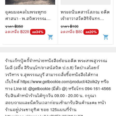
อุดมมงคลในพระพุทธ
พระอนันตสารโสภณ อดีต
ศาสนา - พ.สถิตวรรณ
เจ้าอาวาสวัดสิริจันทร
(พระธรรมวิสุทธิกวี วัด
นิมิตรวรวิหาร (เขาพระ
ราคา ฿
350
ราคา ฿
100
โสมนัสวิหาร)
งาม)
ลดเหลือ ฿
228
ลดเหลือ ฿
80
34
%
20
%
ลด
ลด
shopping_cart
shopping_cart
ร้านเก็ทบุ๊คกี้จำหน่ายหนังสือ
ย้อนอดีต พระเทพสุวรรณ
โมลี (สอึ้ง สิรินนฺโท/อาสน์สถิต ป.ธ.8) วัดป่าเลไลยก์
วรวิหาร จ.สุพรรณบุรี
สามารถสั่งซื้อหนังสือได้ทาง
เว็บไซต์
https://www.getbookie.com/product/42oik2y
หรือ
ทาง Line id: @getbookie (มีตัว @) หรือโทร 094-161-4566
รับสินค้าหน้าร้านได้ทุกวัน 09.00 - 20.00 น. กรุณา
สอบถามและนัดวันเวลาก่อนเข้ามารับสินค้านะคะ หน้า
ร้านอยู่ประชาอุทิศ ซอย 125
แผนที่ร้าน