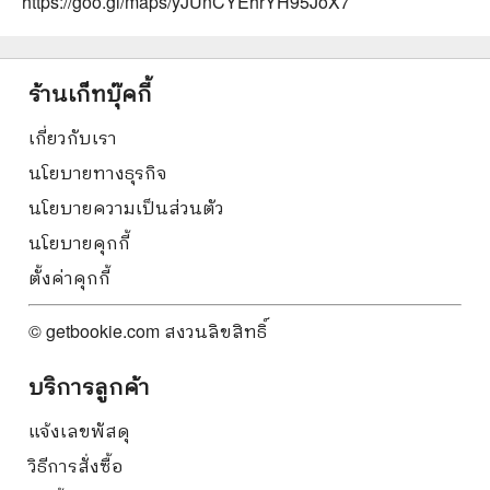
https://goo.gl/maps/yJUnCYEhrYH95JoX7
ร้านเก็ทบุ๊คกี้
เกี่ยวกับเรา
นโยบายทางธุรกิจ
นโยบายความเป็นส่วนตัว
นโยบายคุกกี้
ตั้งค่าคุกกี้
© getbookie.com สงวนลิขสิทธิ์
บริการลูกค้า
แจ้งเลขพัสดุ
วิธีการสั่งซื้อ