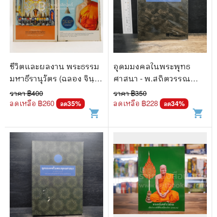
🐲 หนังสือเด็ก
📕 นิตยสาร
🌎 International Books
🎲 Board Game
ชีวิตและผลงาน พระธรรม
อุดมมงคลในพระพุทธ
📅 สินค้าอื่นๆ
มหาธีรานุวัตร (ฉลอง จินฺ
ศาสนา - พ.สถิตวรรณ
ตาอินโท/จินดาอินทร์
(พระธรรมวิสุทธิกวี วัด
ราคา ฿
400
ราคา ฿
350
ป.ธ.5 พธ.ด.กิต.)+อักขรานุ
โสมนัสวิหาร)
ลดเหลือ ฿
260
ลดเหลือ ฿
228
35
%
34
%
ลด
ลด
shopping_cart
shopping_cart
กรมภูมิศาสตร์
จ.สุพรรณบุรี