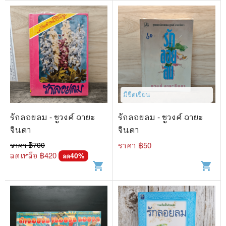
มีขีดเขียน
รักลอยลม - ชูวงศ์ ฉายะ
รักลอยลม - ชูวงศ์ ฉายะ
จินดา
จินดา
ราคา ฿
700
ราคา ฿
50
ลดเหลือ ฿
420
40
%
ลด
shopping_cart
shopping_cart