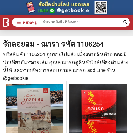
menu
หมวดหมู่
search
หมวดหมู่สินค้า
clear
รักลอยลม - ณารา
รหัส
1106254
รหัสสินค้า
1106254
ถูกขายไปแล้ว เนื่องจากสินค้าอาจจะมี
ปกเดียวกันหลายเล่ม คุณสามารถดูสินค้าใกล้เคียงด้านล่าง
หนังสือทั้งหมด
นี้ได้ และหากต้องการสอบถามสามารถ add Line ร้าน
stars
สินค้าใช้เฉพาะแต้มเท่านั้น
@getbookie
📚 หนังสือทั่วไป
🦄 วรรณกรรม นิยาย เรื่องสั้น
🎓 การศึกษา
😼 หนังสือการ์ตูน