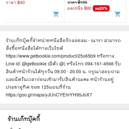
ราคา ฿
40
ราคา ฿
100
ลดเหลือ ฿
80
20
%
ลด
shopping_cart
shopping_cart
ร้านเก็ทบุ๊คกี้จำหน่ายหนังสือ
รักลอยลม - ณารา
สามารถ
สั่งซื้อหนังสือได้ทางเว็บไซต์
https://www.getbookie.com/product/25x65b9
หรือทาง
Line id: @getbookie (มีตัว @) หรือโทร 094-161-4566 รับ
สินค้าหน้าร้านได้ทุกวัน 09.00 - 20.00 น. กรุณาสอบถาม
และนัดวันเวลาก่อนเข้ามารับสินค้านะคะ หน้าร้านอยู่
ประชาอุทิศ ซอย 125
แผนที่ร้าน
https://goo.gl/maps/yJUnCYEhrYH95JoX7
ร้านเก็ทบุ๊คกี้