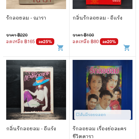
🐲 หนังสือเด็ก
📕 นิตยสาร
รักลอยลม - ณารา
กลิ่นรักลอยลม - อีแร้ง
🌎 International Books
ราคา ฿
220
ราคา ฿
100
🎲 Board Game
ลดเหลือ ฿
165
ลดเหลือ ฿
80
25
%
20
%
ลด
ลด
shopping_cart
shopping_cart
📅 สินค้าอื่นๆ
💥สันมีรอยถลอก
กลิ่นรักลอยลม - อีแร้ง
รักลอยลม เรื่องย่อละคร
ชีวิตดารา