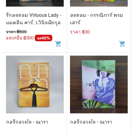
รักลอยลม Virtuous Lady -
ลอยลม - กรรณิการ์ พรม
แมดลีน คาร์, ว.วินิจฉัยกุล
เสาร์
ราคา ฿
500
ราคา ฿
30
ลดเหลือ ฿
300
40
%
ลด
shopping_cart
shopping_cart
กลรักลวงใจ - ณารา
กลรักลวงใจ - ณารา