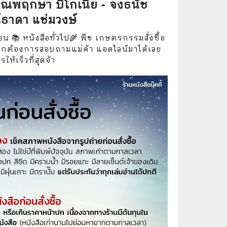
รณพฤกษา บีโกเนีย - จงธนัช
🧒 Children's Books
์ธาดา แช่มวงษ์
👪 Family and Relationships
อน 📚 หนังสือทั่วไป🌾 พืช เกษตรกรรมสั่งซื้อ
🐕‍🦺 Animals
อหากต้องการสอบถามแม่ค้า แอดไลน์มาได้เลย
ห้เร็วที่สุดจ้า
🏛️ Politics & Government
⚙️ Engineering & Transportation
⚖️ Law
👤 Biography
🍸 Food and Drink
💃 Hobbies and Collectibles
🖋️ Literature and Fiction
🧳 Travel Literature