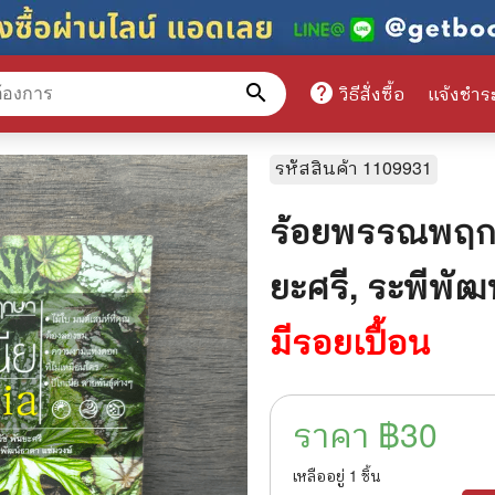
search
help
วิธีสั่งซื้อ
แจ้งชำร
หมวดหมู่สินค้า
รหัสสินค้า
1109931
ร้อยพรรณพฤกษา
ศึกษา
📕 นิตยสาร
ยะศรี, ระพีพัฒ
มาย
📺 เรื่องย่อละครโทรทัศน์
มีรอยเปื้อน
าศาสตร์
นิตยสารดารารุ่นเก่า
แพทย์
แฟนคลับดารา
ราคา ฿
30
ู่มือเตรียมสอบราชการ
เรื่องย่อซีรี่ย์ต่างประเทศ
สือเรียน
🌍 ทั่วไปและวาไรตี้
เหลืออยู่
1
ชิ้น