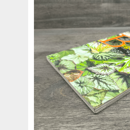
🦄 วรรณกรรม นิยาย เรื่องสั้น
👩 สนพ
🐇 เรื่องสั้น
☘️ สนพ.
🛖 วรรณคดีไทย นิทานพื้นบ้าน
🔵 สนพ
👩‍🦳 นิยายไทยรุ่นเก่า
🏳️‍🌈 ส
🏵️ บทกวี บทกลอน
🟩 สน
🏞️ นิยายภาพ
☀️ สนพ.
👨‍❤️‍👨 นิยายวาย นิยายยูริ
🟦 สนพ.
✍️ นิยายฟิคชั่น
⭕ สนพ.
🌏 นิยายแปล
🔴 สนพ
🏰 วรรณกรรมเยาวชน
🔲 สนพ
🦄 แฟนตาซี
💜 สนพ
🛸 ไซไฟ วิทยาศาสตร์
การ์ตู