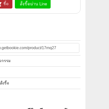
สั่งซื้อผ่าน Line
ซื้อ
_cart
🌠 Astrology
⛪ Religion
🧏‍♀️ Languages
🪐 Science & Math
🏋️‍♂️ Health and Well-Being
🤳 Social Science
ตรกรรม
😊 Self-Enrichment
👔 Business and Economics
งซื้อ
🖥️ Computers & Technology
🧑‍🏫 Education & Teaching
🎶 Music & Movie