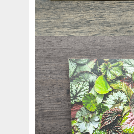
⛺ ผจญภัย
😀 ตลก สนุกสนาน
นิยาย วรรณกรรม