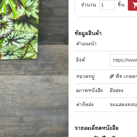
จำนวน
ชิ้น
shopping
แนะแนวการศึกษา
🤡 เรื่องสั้น ขำขัน
กษาและการสอน
🎨 ศิลปะและการออกแบบ
🎸 ดนตรี
ข้อมูลสินค้า
สือการ์ตูน
🩱 แฟชั่น
คำแนะนำ
ตูนชุด
🔭 วิทยาศาสตร์
ลิงค์
ตูนเล่มเดียวจบ
🕰️ ประวัติศาสตร์
หมวดหมู่
🌾 พืช เกษ
การ์ตูนวาย การ์ตูนยูริ
⛪ ศาสนา
สภาพ
หนังสือ
มือสอง
์ตูนยุคเก่า
🏙️ การเมือง
 โรแมนติก
⚽ กีฬา
ค่าจัดส่ง
จะแสดงตอนสั่
า ชีวิต เรื่องจริง
🎞️ ภาพยนตร์
รายละเอียด
หนังสือ
สยองขวัญ ระทึกขวัญ
โมเดล