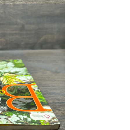
แก๊ก
การ์ตูนภาษาญี่ปุ่น
BOXSET การ์ตูน
การ์ตูน
สือเด็ก
รู้สำหรับเด็ก
าน