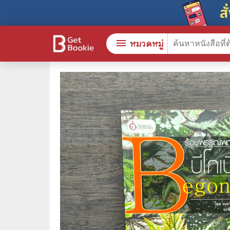
menu
หมวดหมู่
หนังสือทั้งหมด
🎓 การ
stars
สินค้าใช้เฉพาะแต้มเท่านั้น
⚖️ กฎห
💬 ภาษ
📚 หนังสือทั่วไป
💉 การ
😁 จิตวิทยา พัฒนาตนเอง
👮‍♀️ ค
👔 ธุรกิจ เศรษฐศาสตร์
🏫 หนัง