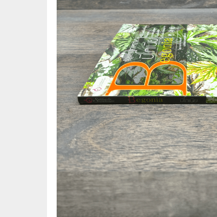
🛸 วิทยาศาสตร์ คณิตศาสตร์
🐾 เกี่ย
🌾 พืช สัตว์
🎻 การ
🥘 อาหาร สุขภาพ ความงาม
🍳 การ
👪 ครอบครัว การเลี้ยงลูก
🕵️‍♀️ 
🏡 บ้านและสวน
🎸 ดนตรี ภาพยนตร์
⚽ การ์
⚽ กีฬา เกม
😀 ตล
👸 นางงาม
🔮 แฟน
🖥️ คอมพิวเตอร์ เทคโนโลยี
🧗‍♂️ ผจ
หนังสือทั่วไป พ็อกเก็ตบุ๊ค
👽 ไซไฟ
☠️ การ์