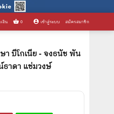
shopping_basket
account_circle
ะเงิน
0
เข้าสู่ระบบ
สมัครสมาชิก
clear
 บีโกเนีย - จงธนัช พัน
🌎 International Books
น์ธาดา แช่มวงษ์
🎨 Art and Design
🤹‍♀️ Humor & Entertainment
🏝️ Survival & Emergency
Preparedness
🦸‍♂️ Comics & Graphic Novels
🏺 Historical & Political