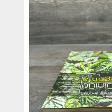
🌟 นิยายไลท์โนเวล
การ์ตูน
🏺 อิงประวัติศาสตร์
หนังสือ
🏮 นิยายจีน
กล่อง 
🌞 นิยายแจ่มใส
หนังสือ
❤️ รัก โรแมนติก
❤️‍🔥❤️‍🔥 นิยายรัก ราคาถูกสุด
🐲 หนัง
💀 ผี สยองขวัญ ระทึกขวัญ
🪐 ความ
🎭 ดราม่า ชีวิต
🐲 นิท
🌔 ลึกลับ
🔍 สืบสวน สอบสวน
⚔️ แอ็คชั่น ต่อสู้