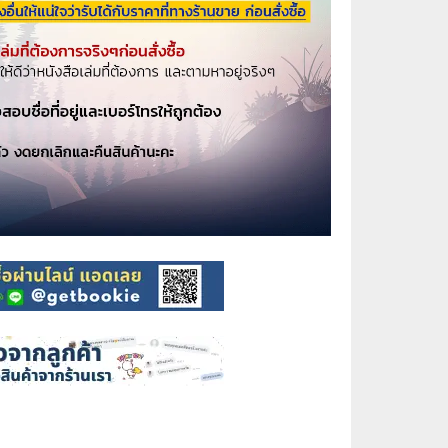
⚽ Sports
🎲 Board Game
2️⃣ Used Board Game บอร์ดเกมมือ
สอง
🎉 Party
🧠 Strategy
🪅 Family
♟️ Abstract
บอร์ดเกมแปลไทย
บอร์ดเกมโดยคนไทย
🎴 Card Sleeves ซองใส่การ์ด
Board Game