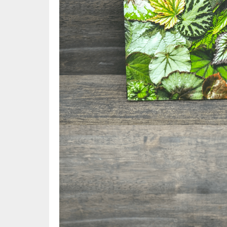
📜 ประวัติศาสตร์
👩‍🏫 
👤 ประวัติบุคคล ประสบการณ์ชีวิต
การศึ
🌠 โหราศาสตร์ การทำนาย
☸️ ธรรมะ ศาสนา ปรัชญา
😼 หนัง
🏙️ การเมือง สังคมศาสตร์
📚 การ์
🪦 งานศพ อนุสรณ์ต่างๆ
📗 การ์
🧳 ท่องเที่ยว ประสบการณ์ท่องเที่ยว
👨‍❤️‍👨 
💃 งานอดิเรก อาชีพ
🕰️ การ
สารคดี
❤️ รัก
🌎 สารคดี ความรู้รอบตัว
🎭 ดราม่
💎 เพชร พลอย อัญมณี
💀 ผี 