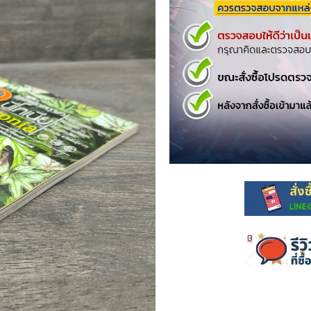
.ยอดธิดา
ไอทีและเทคโนโลยี
รักพิมพ์ Luckpim
นิตยสารเก่าราคาถูก
.Phoenix Next
นางงามและการประกวด
นพ.หมึกจีน
พ.บงกช
วิบูลย์กิจ
เนชั่น
สยามอินเตอร์
.บูรพัฒน์
.Zenshu
.Bly
นรายเดือน รายสัปดาห์