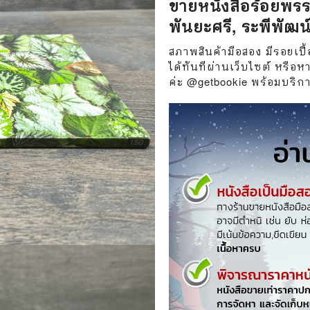
ขายหนังสือร้อยพร
วกับสัตว์
Gossip ดารา
พันยะศรี, ระพีพัฒน
์ตูนดนตรี
👙 เซ็กซี่
สภาพสินค้ามือสอง มีรอยเปื้
์ตูนทำอาหาร
วัยรุ่น
ได้ทันทีผ่านเว็บไซต์ หรื
ค่ะ @getbookie พร้อมบริการใ
สืบสวน สอบสวน
🥘 อาหาร
⚔️ ต่อสู้ แอ๊คชั่น
💄 สุขภาพและความงาม
ตูนกีฬา
🏠 แต่งบ้าน
ก
🧳 ท่องเที่ยว
ตาซี
คู่มือเฉลยเกม
ญภัย ท่องเที่ยว
เกษตรและธรรมชาติ
แม่และเด็ก
ตูนผีไทย
ภาษาศาสตร์