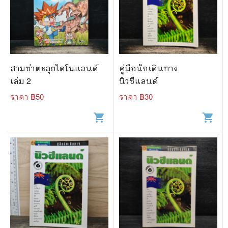
สามซ่าตะลุยไดโนแลนด์
คู่มือนักเดินทาง
เล่ม 2
นิวซีแลนด์
ราคา ฿
50
ราคา ฿
30
shopping_cart
shopping_cart