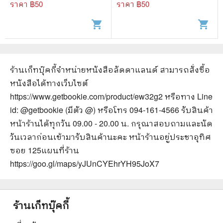
ราคา ฿
50
ราคา ฿
50
shopping_cart
shopping_cart
ร้านเก็ทบุ๊คกี้จำหน่ายหนังสือ
ลัดดาแลนด์
สามารถสั่งซื้อ
หนังสือได้ทางเว็บไซต์
https://www.getbookie.com/product/ew32g2
หรือทาง Line
id: @getbookie (มีตัว @) หรือโทร 094-161-4566 รับสินค้า
หน้าร้านได้ทุกวัน 09.00 - 20.00 น. กรุณาสอบถามและนัด
วันเวลาก่อนเข้ามารับสินค้านะคะ หน้าร้านอยู่ประชาอุทิศ
ซอย 125
แผนที่ร้าน
https://goo.gl/maps/yJUnCYEhrYH95JoX7
ร้านเก็ทบุ๊คกี้