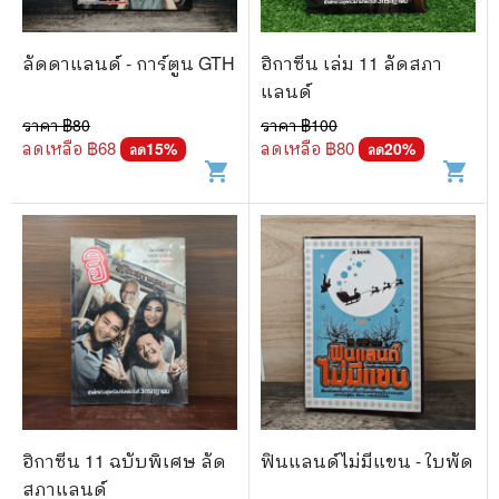
🐲 หนังสือเด็ก
📕 นิตยสาร
ลัดดาแลนด์ - การ์ตูน GTH
ฮิกาซีน เล่ม 11 ลัดสภา
🌎 International Books
แลนด์
ราคา ฿
80
ราคา ฿
100
🎲 Board Game
ลดเหลือ ฿
68
ลดเหลือ ฿
80
15
%
20
%
ลด
ลด
shopping_cart
shopping_cart
📅 สินค้าอื่นๆ
ฮิกาซีน 11 ฉบับพิเศษ ลัด
ฟินแลนด์ไม่มีแขน - ใบพัด
สภาแลนด์