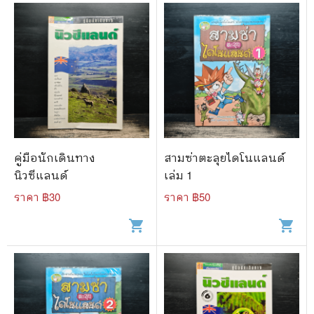
คู่มือนักเดินทาง
สามซ่าตะลุยไดโนแลนด์
นิวซีแลนด์
เล่ม 1
ราคา ฿
30
ราคา ฿
50
shopping_cart
shopping_cart