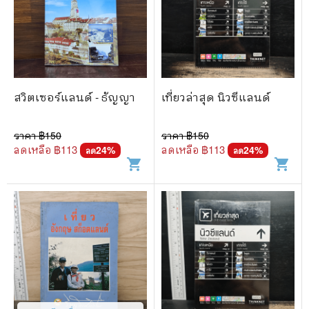
สวิตเซอร์แลนด์ - ธัญญา
เที่ยวล่าสุด นิวซีแลนด์
ราคา ฿
150
ราคา ฿
150
ลดเหลือ ฿
113
ลดเหลือ ฿
113
24
%
24
%
ลด
ลด
shopping_cart
shopping_cart