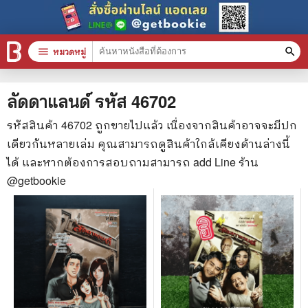
menu
หมวดหมู่
search
หมวดหมู่สินค้า
clear
ลัดดาแลนด์
รหัส
46702
รหัสสินค้า
46702
ถูกขายไปแล้ว เนื่องจากสินค้าอาจจะมีปก
เดียวกันหลายเล่ม คุณสามารถดูสินค้าใกล้เคียงด้านล่างนี้
หนังสือทั้งหมด
ได้ และหากต้องการสอบถามสามารถ add Line ร้าน
stars
สินค้าใช้เฉพาะแต้มเท่านั้น
@getbookie
📚 หนังสือทั่วไป
🦄 วรรณกรรม นิยาย เรื่องสั้น
🎓 การศึกษา
😼 หนังสือการ์ตูน