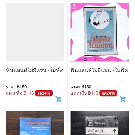
ฟินแลนด์ไม่มีแขน - ใบพัด
ฟินแลนด์ไม่มีแขน - ใบพัด
ราคา ฿
150
ราคา ฿
150
ลดเหลือ ฿
113
ลดเหลือ ฿
113
24
%
24
%
ลด
ลด
shopping_cart
shopping_cart