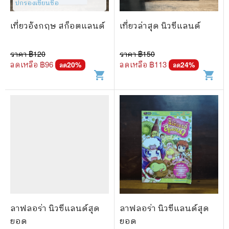
ปกรองเขียนชื่อ
เที่ยวอังกฤษ สก็อตแลนด์
เที่ยวล่าสุด นิวซีแลนด์
ราคา ฿
120
ราคา ฿
150
ลดเหลือ ฿
96
ลดเหลือ ฿
113
20
%
24
%
ลด
ลด
shopping_cart
shopping_cart
ลาฟลอร่า นิวซีแลนด์สุด
ลาฟลอร่า นิวซีแลนด์สุด
ยอด
ยอด