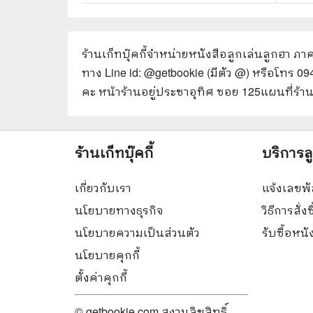
ร้านเก็ทบุ๊คกี้จำหน่ายหนังสือ
ลูกเล่นลูกฮา ภาค
ทาง Line id: @getbookie (มีตัว @) หรือโทร 0
คะ หน้าร้านอยู่ประชาอุทิศ ซอย 125
แผนที่ร้า
ร้านเก็ทบุ๊คกี้
บริการล
เกี่ยวกับเรา
แจ้งเลขพั
นโยบายทางธุรกิจ
วิธีการสั่งซ
นโยบายความเป็นส่วนตัว
รับซื้อหน
นโยบายคุกกี้
ตั้งค่าคุกกี้
© getbookie.com สงวนลิขสิทธิ์