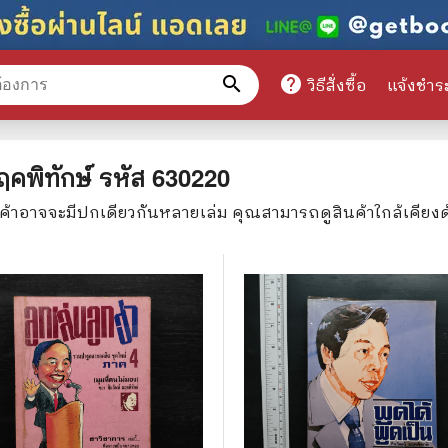
search
help
วิธีสั่งซื้อ
แจ้งชำร
หมวดหมู่สินค้า
ฤคพิทักษ์
รหัส
630220
นค้าอาจจะมีปกเดียวกันหลายเล่ม คุณสามารถดูสินค้าใกล้เคียง
ศึกษา
📕 นิตยสาร
มาย
📺 เรื่องย่อละครโทรทัศน์
าศาสตร์
นิตยสารดารารุ่นเก่า
แพทย์
แฟนคลับดารา
ู่มือเตรียมสอบราชการ
เรื่องย่อซีรี่ย์ต่างประเทศ
สือเรียน
🌍 ทั่วไปและวาไรตี้