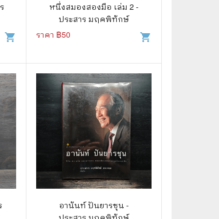
⚽ Sports
าร
หนึ่งสมองสองมือ เล่ม 2 -
ประสาร มฤคพิทักษ์
ราคา ฿
50
shopping_cart
shopping_cart
🎲 Board Game
2️⃣ Used Board Game บอร์ดเกมมือ
สอง
🎉 Party
🧠 Strategy
🪅 Family
♟️ Abstract
บอร์ดเกมแปลไทย
บอร์ดเกมโดยคนไทย
🎴 Card Sleeves ซองใส่การ์ด
ร
อานันท์ ปันยารชุน -
ประสาร มฤคพิทักษ์
Board Game