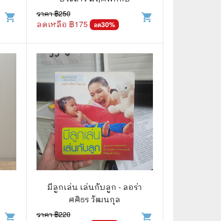
ราคา ฿
250
shopping_cart
shopping_cart
ลดเหลือ ฿
175
30
%
ลด
📅 สินค้าอื่นๆ
📒 สมุดบันทึก
🎥 ของสะสมจากหนังและการ์ตูน
📅 ปฏิทินเก่า
อื่นๆ
มีลูกเล่น เล่นกับลูก - ลอร่า
ศศิธร วัฒนกุล
ราคา ฿
220
shopping_cart
shopping_cart