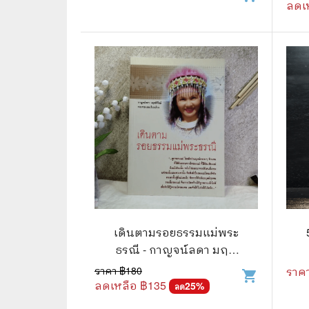
ลดเ
⛺ ผจญภัย
😀 ตลก สนุกสนาน
นิยาย วรรณกรรม
เดินตามรอยธรรมแม่พระ
ธรณี - กาญจน์ลดา มฤค
พิทักษ์
ราคา ฿
180
ราค
shopping_cart
ลดเหลือ ฿
135
25
%
ลด