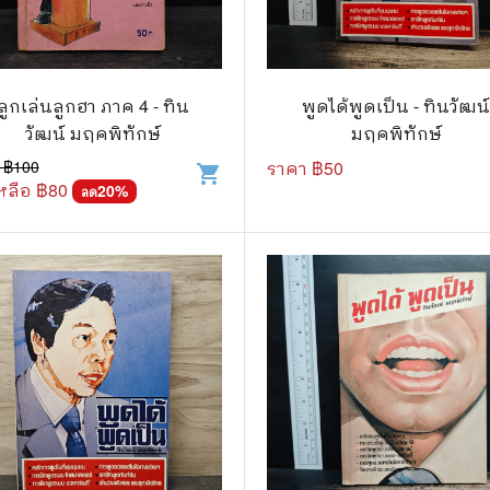
แนะแนวการศึกษา
🤡 เรื่องสั้น ขำขัน
กษาและการสอน
🎨 ศิลปะและการออกแบบ
ลูกเล่นลูกฮา ภาค 4 - ทิน
พูดได้พูดเป็น - ทินวัฒน
🎸 ดนตรี
วัฒน์ มฤคพิทักษ์
มฤคพิทักษ์
สือการ์ตูน
🩱 แฟชั่น
 ฿
100
ราคา ฿
50
shopping_cart
หลือ ฿
80
20
%
ลด
ตูนชุด
🔭 วิทยาศาสตร์
ตูนเล่มเดียวจบ
🕰️ ประวัติศาสตร์
การ์ตูนวาย การ์ตูนยูริ
⛪ ศาสนา
์ตูนยุคเก่า
🏙️ การเมือง
 โรแมนติก
⚽ กีฬา
า ชีวิต เรื่องจริง
🎞️ ภาพยนตร์
สยองขวัญ ระทึกขวัญ
โมเดล