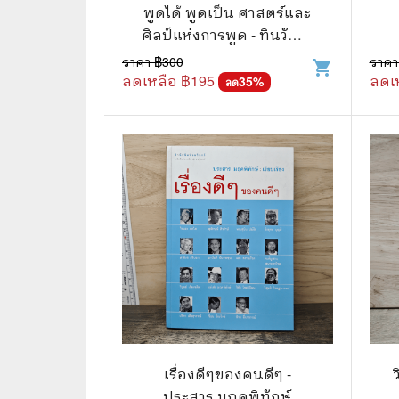
🦄 วรรณกรรม นิยาย เรื่องสั้น
👩 สนพ
พูดได้ พูดเป็น ศาสตร์และ
ศิลป์แห่งการพูด - ทินวัฒน์
🐇 เรื่องสั้น
☘️ สนพ.
มฤคพิทักษ์
ราคา ฿
300
ราคา
shopping_cart
🛖 วรรณคดีไทย นิทานพื้นบ้าน
🔵 สนพ
ลดเหลือ ฿
195
ลดเ
35
%
ลด
👩‍🦳 นิยายไทยรุ่นเก่า
🏳️‍🌈 ส
🏵️ บทกวี บทกลอน
🟩 สน
🏞️ นิยายภาพ
☀️ สนพ.
👨‍❤️‍👨 นิยายวาย นิยายยูริ
🟦 สนพ.
✍️ นิยายฟิคชั่น
⭕ สนพ.
🌏 นิยายแปล
🔴 สนพ
🏰 วรรณกรรมเยาวชน
🔲 สนพ
🦄 แฟนตาซี
💜 สนพ
เรื่องดีๆของคนดีๆ -
ประสาร มฤคพิทักษ์
🛸 ไซไฟ วิทยาศาสตร์
การ์ตู