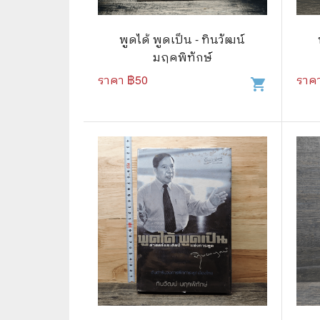
🛸 วิทยาศาสตร์ คณิตศาสตร์
🐾 เกี่ย
🌾 พืช สัตว์
🎻 การ
พูดได้ พูดเป็น - ทินวัฒน์
มฤคพิทักษ์
🥘 อาหาร สุขภาพ ความงาม
🍳 การ
ราคา ฿
50
ราค
shopping_cart
👪 ครอบครัว การเลี้ยงลูก
🕵️‍♀️ 
🏡 บ้านและสวน
🎸 ดนตรี ภาพยนตร์
⚽ การ์
⚽ กีฬา เกม
😀 ตล
👸 นางงาม
🔮 แฟน
🖥️ คอมพิวเตอร์ เทคโนโลยี
🧗‍♂️ ผจ
หนังสือทั่วไป พ็อกเก็ตบุ๊ค
👽 ไซไฟ
☠️ การ์