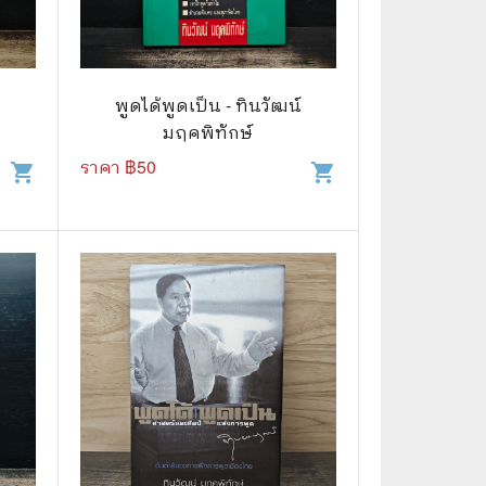
🌠 Astrology
⛪ Religion
์
พูดได้พูดเป็น - ทินวัฒน์
🧏‍♀️ Languages
มฤคพิทักษ์
🪐 Science & Math
ราคา ฿
50
shopping_cart
shopping_cart
🏋️‍♂️ Health and Well-Being
🤳 Social Science
😊 Self-Enrichment
👔 Business and Economics
🖥️ Computers & Technology
🧑‍🏫 Education & Teaching
🎶 Music & Movie