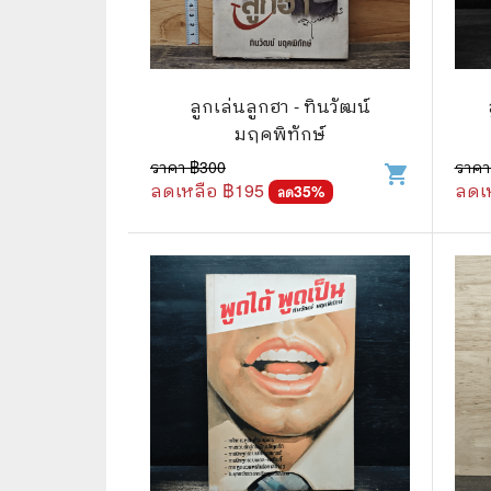
📜 ประวัติศาสตร์
👩‍🏫 
👤 ประวัติบุคคล ประสบการณ์ชีวิต
การศึ
ลูกเล่นลูกฮา - ทินวัฒน์
🌠 โหราศาสตร์ การทำนาย
มฤคพิทักษ์
☸️ ธรรมะ ศาสนา ปรัชญา
😼 หนัง
ราคา ฿
300
ราคา
shopping_cart
ลดเหลือ ฿
195
ลดเ
35
%
ลด
🏙️ การเมือง สังคมศาสตร์
📚 การ์
🪦 งานศพ อนุสรณ์ต่างๆ
📗 การ์
🧳 ท่องเที่ยว ประสบการณ์ท่องเที่ยว
👨‍❤️‍👨 
💃 งานอดิเรก อาชีพ
🕰️ การ
สารคดี
❤️ รัก
🌎 สารคดี ความรู้รอบตัว
🎭 ดราม่
💎 เพชร พลอย อัญมณี
💀 ผี 