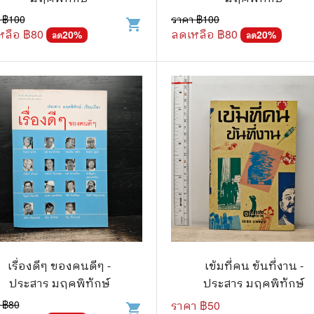
 ฿
100
ราคา ฿
100
shopping_cart
แก๊ก
หลือ ฿
80
ลดเหลือ ฿
80
20
%
20
%
ลด
ลด
การ์ตูนภาษาญี่ปุ่น
BOXSET การ์ตูน
การ์ตูน
สือเด็ก
รู้สำหรับเด็ก
าน
เรื่องดีๆ ของคนดีๆ -
เข้มที่คน ข้นที่งาน -
ประสาร มฤคพิทักษ์
ประสาร มฤคพิทักษ์
 ฿
80
ราคา ฿
50
shopping_cart