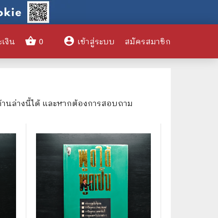
shopping_basket
account_circle
ะเงิน
0
เข้าสู่ระบบ
สมัครสมาชิก
clear
ด้านล่างนี้ได้ และหากต้องการสอบถาม
🌎 International Books
🎨 Art and Design
🤹‍♀️ Humor & Entertainment
🏝️ Survival & Emergency
Preparedness
🦸‍♂️ Comics & Graphic Novels
🏺 Historical & Political