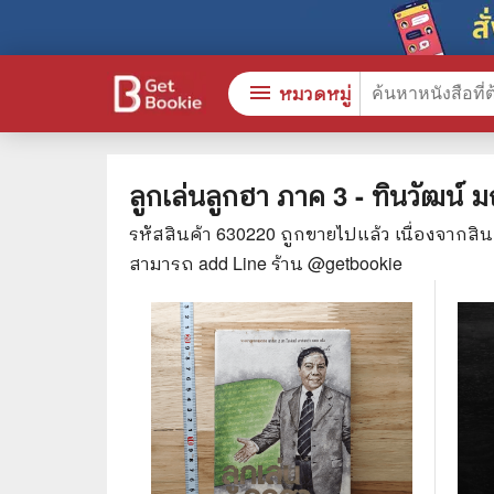
menu
หมวดหมู่
ลูกเล่นลูกฮา ภาค 3 - ทินวัฒน์ ม
รหัสสินค้า
630220
ถูกขายไปแล้ว เนื่องจากสิ
หนังสือทั้งหมด
🎓 การ
สามารถ add Line ร้าน @getbookie
stars
สินค้าใช้เฉพาะแต้มเท่านั้น
⚖️ กฎห
💬 ภาษ
📚 หนังสือทั่วไป
💉 การ
😁 จิตวิทยา พัฒนาตนเอง
👮‍♀️ ค
👔 ธุรกิจ เศรษฐศาสตร์
🏫 หนัง