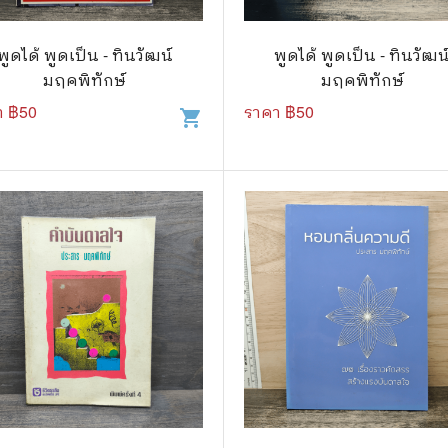
วกับสัตว์
Gossip ดารา
์ตูนดนตรี
👙 เซ็กซี่
พูดได้ พูดเป็น - ทินวัฒน์
พูดได้ พูดเป็น - ทินวัฒน
มฤคพิทักษ์
มฤคพิทักษ์
์ตูนทำอาหาร
วัยรุ่น
า ฿
50
ราคา ฿
50
shopping_cart
สืบสวน สอบสวน
🥘 อาหาร
⚔️ ต่อสู้ แอ๊คชั่น
💄 สุขภาพและความงาม
ตูนกีฬา
🏠 แต่งบ้าน
ก
🧳 ท่องเที่ยว
ตาซี
คู่มือเฉลยเกม
ญภัย ท่องเที่ยว
เกษตรและธรรมชาติ
แม่และเด็ก
ตูนผีไทย
ภาษาศาสตร์