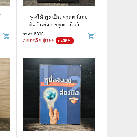
🧒 Children's Books
👪 Family and Relationships
์
พูดได้ พูดเป็น ศาสตร์และ
ศิลป์แห่งการพูด - ทินวัฒน์
🐕‍🦺 Animals
มฤคพิทักษ์
ราคา ฿
300
shopping_cart
shopping_cart
ลดเหลือ ฿
195
🏛️ Politics & Government
35
%
ลด
⚙️ Engineering & Transportation
⚖️ Law
👤 Biography
🍸 Food and Drink
💃 Hobbies and Collectibles
🖋️ Literature and Fiction
🧳 Travel Literature