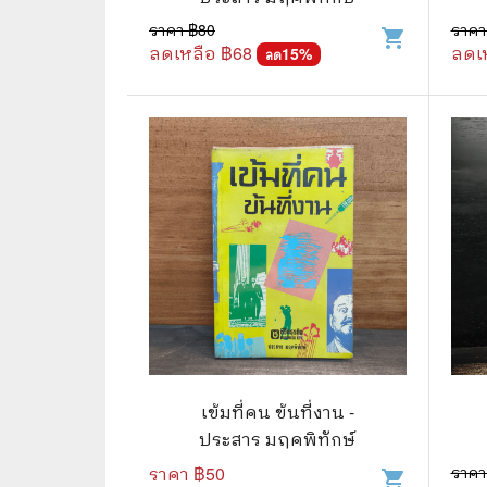
ราคา ฿
80
ราคา
shopping_cart
🌟 นิยายไลท์โนเวล
การ์ตูน
ลดเหลือ ฿
68
ลดเ
15
%
ลด
🏺 อิงประวัติศาสตร์
หนังสือ
🏮 นิยายจีน
กล่อง 
🌞 นิยายแจ่มใส
หนังสือ
❤️ รัก โรแมนติก
❤️‍🔥❤️‍🔥 นิยายรัก ราคาถูกสุด
🐲 หนัง
💀 ผี สยองขวัญ ระทึกขวัญ
🪐 ความ
🎭 ดราม่า ชีวิต
🐲 นิท
🌔 ลึกลับ
เข้มที่คน ข้นที่งาน -
🔍 สืบสวน สอบสวน
ประสาร มฤคพิทักษ์
ราคา ฿
50
ราคา
⚔️ แอ็คชั่น ต่อสู้
shopping_cart