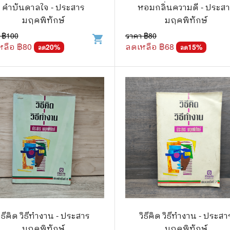
.ยอดธิดา
ไอทีและเทคโนโลยี
คำบันดาลใจ - ประสาร
หอมกลิ่นความดี - ประส
มฤคพิทักษ์
มฤคพิทักษ์
รักพิมพ์ Luckpim
นิตยสารเก่าราคาถูก
 ฿
100
ราคา ฿
80
shopping_cart
.Phoenix Next
นางงามและการประกวด
หลือ ฿
80
ลดเหลือ ฿
68
20
%
15
%
ลด
ลด
นพ.หมึกจีน
พ.บงกช
วิบูลย์กิจ
เนชั่น
สยามอินเตอร์
.บูรพัฒน์
.Zenshu
.Bly
วิธีคิด วิธีทำงาน - ประสาร
วิธีคิด วิธีทำงาน - ประสา
มฤคพิทักษ์
มฤคพิทักษ์
นรายเดือน รายสัปดาห์