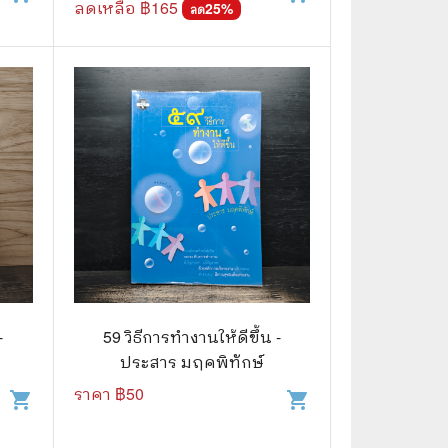
ลดเหลือ ฿
165
25
%
ลด
-
59 วิธีการทำงานให้ดีขึ้น -
ประสาร มฤคพิทักษ์
ราคา ฿
50
shopping_cart
shopping_cart