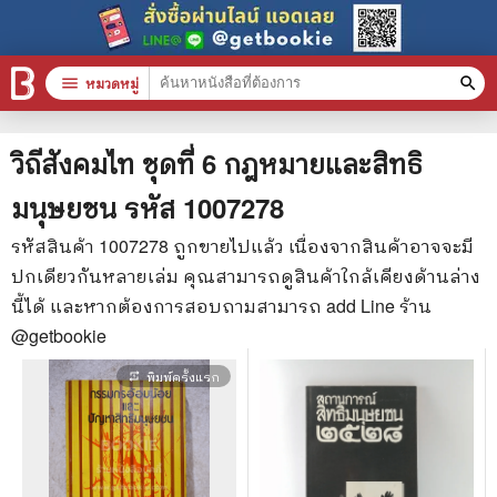
menu
หมวดหมู่
search
หมวดหมู่สินค้า
clear
วิถีสังคมไท ชุดที่ 6 กฎหมายและสิทธิ
มนุษยชน
รหัส
1007278
หนังสือทั้งหมด
รหัสสินค้า
1007278
ถูกขายไปแล้ว เนื่องจากสินค้าอาจจะมี
ปกเดียวกันหลายเล่ม คุณสามารถดูสินค้าใกล้เคียงด้านล่าง
stars
สินค้าใช้เฉพาะแต้มเท่านั้น
นี้ได้ และหากต้องการสอบถามสามารถ add Line ร้าน
📚 หนังสือทั่วไป
@getbookie
🦄 วรรณกรรม นิยาย เรื่องสั้น
พิมพ์ครั้งแรก
repeat_one
🎓 การศึกษา
😼 หนังสือการ์ตูน