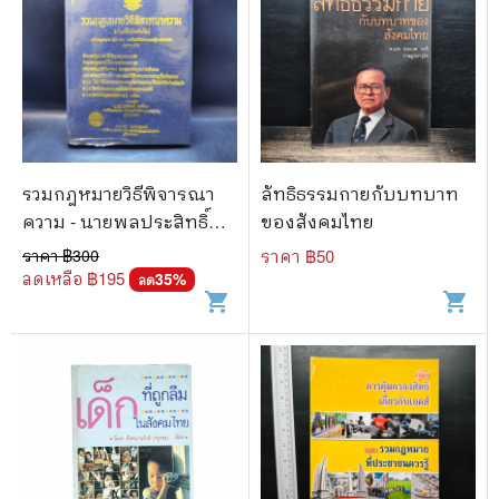
รวมกฎหมายวิธีพิจารณา
ลัทธิธรรมกายกับบทบาท
ความ - นายพลประสิทธิ์
ของสังคมไทย
ฤทธิ์รักษา
ราคา ฿
300
ราคา ฿
50
ลดเหลือ ฿
195
35
%
ลด
shopping_cart
shopping_cart