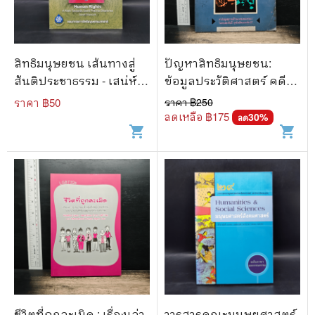
สิทธิมนุษยชน เส้นทางสู่
ปัญหาสิทธิมนุษยชน:
สันติประชาธรรม - เสน่ห์
ข้อมูลประวัติศาสตร์ คดี
จามริก
โพธิรักษ์
ราคา ฿
50
ราคา ฿
250
ลดเหลือ ฿
175
30
%
ลด
shopping_cart
shopping_cart
ชีวิตที่ถูกละเมิด : เรื่องเล่า
วารสารคณะมนุษยศาสตร์