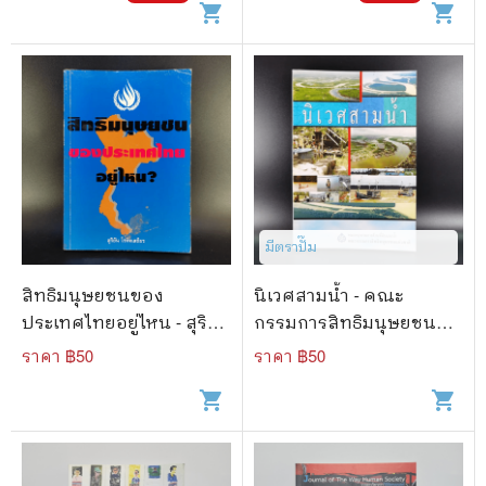
shopping_cart
shopping_cart
มีตราปั๊ม
สิทธิมนุษยชนของ
นิเวศสามน้ำ - คณะ
ประเทศไทยอยู่ไหน - สุริยัน
กรรมการสิทธิมนุษยชน
โรหิตเสถียร
แห่งชาติ
ราคา ฿
50
ราคา ฿
50
shopping_cart
shopping_cart