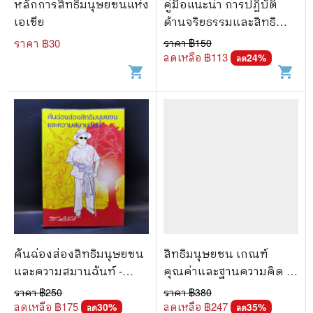
หลักการสิทธิมนุษยชนแห่ง
คู่มือแนะน่า การปฏิบัติ
เอเชีย
ด้านจริยธรรมและสิทธิ
มนุษยชน ในการต่อต้าน
ราคา ฿
30
ราคา ฿
150
การค้ามนุษย์
ลดเหลือ ฿
113
24
%
ลด
shopping_cart
shopping_cart
คันฉ่องส่องสิทธิมนุษยชน
สิทธิมนุษยชน เกณฑ์
และความสมานฉันท์ -
คุณค่าและฐานความคิด -
ส.ศิวรักษ์
เสน่ห์ จามริก
ราคา ฿
250
ราคา ฿
380
ลดเหลือ ฿
175
ลดเหลือ ฿
247
30
%
35
%
ลด
ลด