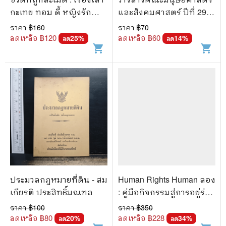
กะเทย ทอม ดี้ หญิงรัก
และสังคมศาสตร์ ปีที่ 29
หญิง ชายรักชาย และกฏ
ฉบับที่ 1 ม.ค.-เม.ย.2555
ราคา ฿
160
ราคา ฿
70
หมายสิทธิมนุษยชน
มนุษยศาสตร์สังคมศาสตร์
ลดเหลือ ฿
120
ลดเหลือ ฿
60
25
%
14
%
ลด
ลด
shopping_cart
shopping_cart
ระหว่างประเทศ
ประมวลกฎหมายที่ดิน - สม
Human Rights Human ลอง
เกียรติ ประสิทธิ์มณฑล
: คู่มือกิจกรรมสู่การอยู่ร่วม
กันแบบเคารพสิทธิมนุษย
ราคา ฿
100
ราคา ฿
350
ชน
ลดเหลือ ฿
80
ลดเหลือ ฿
228
20
%
34
%
ลด
ลด