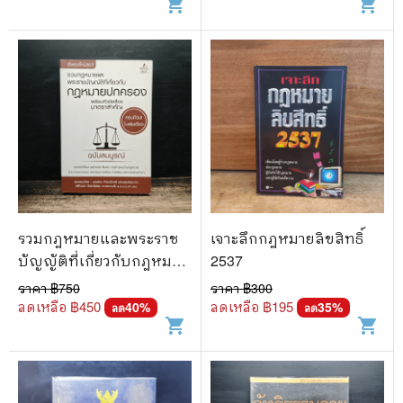
shopping_cart
shopping_cart
รวมกฎหมายและพระราช
เจาะลึกกฎหมายลิขสิทธิ์
บัญญัติที่เกี่ยวกับกฎหมาย
2537
ปกครอง ฉบับสมบูรณ์
ราคา ฿
750
ราคา ฿
300
ลดเหลือ ฿
450
ลดเหลือ ฿
195
40
%
35
%
ลด
ลด
shopping_cart
shopping_cart