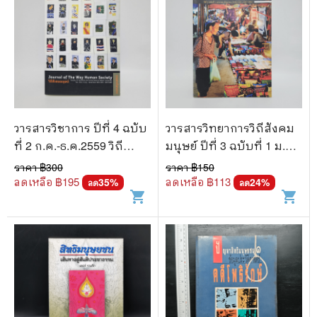
วารสารวิชาการ ปีที่ 4 ฉบับ
วารสารวิทยาการวิถีสังคม
ที่ 2 ก.ค.-ธ.ค.2559 วิถี
มนุษย์ ปีที่ 3 ฉบับที่ 1 ม.ค.-
สังคมมนุษย์
มิ.ย.2558
ราคา ฿
300
ราคา ฿
150
ลดเหลือ ฿
195
ลดเหลือ ฿
113
35
%
24
%
ลด
ลด
shopping_cart
shopping_cart