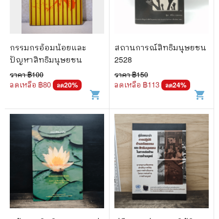
🐲 หนังสือเด็ก
📕 นิตยสาร
🌎 International Books
กรรมกรอ้อมน้อยและ
สถานการณ์สิทธิมนุษยชน
🎲 Board Game
ปัญหาสิทธิมนุษยชน
2528
ราคา ฿
100
ราคา ฿
150
📅 สินค้าอื่นๆ
ลดเหลือ ฿
80
ลดเหลือ ฿
113
20
%
24
%
ลด
ลด
shopping_cart
shopping_cart