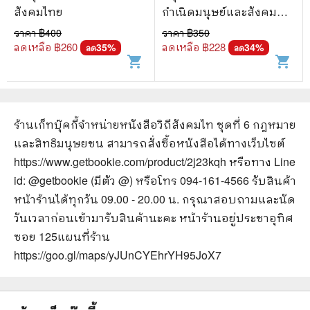
สังคมไทย
กำเนิดมนุษย์และสังคมนัก
เก็บของป่า-ล่าสัตว์ - เคน
ราคา ฿
400
ราคา ฿
350
เนทแอล. เฟเดอร์
ลดเหลือ ฿
260
ลดเหลือ ฿
228
35
%
34
%
ลด
ลด
shopping_cart
shopping_cart
ร้านเก็ทบุ๊คกี้จำหน่ายหนังสือ
วิถีสังคมไท ชุดที่ 6 กฎหมาย
และสิทธิมนุษยชน
สามารถสั่งซื้อหนังสือได้ทางเว็บไซต์
https://www.getbookie.com/product/2j23kqh
หรือทาง Line
id: @getbookie (มีตัว @) หรือโทร 094-161-4566 รับสินค้า
หน้าร้านได้ทุกวัน 09.00 - 20.00 น. กรุณาสอบถามและนัด
วันเวลาก่อนเข้ามารับสินค้านะคะ หน้าร้านอยู่ประชาอุทิศ
ซอย 125
แผนที่ร้าน
https://goo.gl/maps/yJUnCYEhrYH95JoX7