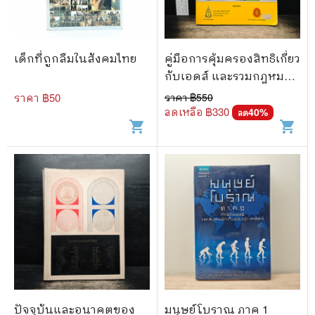
เด็กที่ถูกลืมในสังคมไทย
คู่มือการคุ้มครองสิทธิเกี่ยว
กับเอดส์ และรวมกฎหมาย
ที่ประชาชนควรรู้
ราคา ฿
50
ราคา ฿
550
ลดเหลือ ฿
330
40
%
ลด
shopping_cart
shopping_cart
ปัจจุบันและอนาคตของ
มนุษย์โบราณ ภาค 1